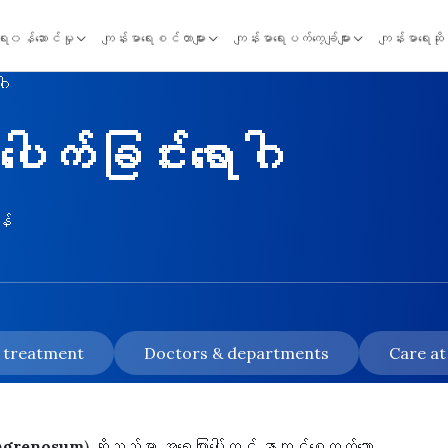
ရေး၀န်ဆောင်မှု
ကျန်းမာရေးစင်တာများ
ကျန်းမာရေးပက်ကေ့ချ်များ
ကျန်းမာရေးဆိ
ဂါ
ေါက်ခြင်းရောဂါ
န်
& treatment
Doctors & departments
Care at
ngrenosum
) ဆိုသည်မှာ အရေပြားပေါ်တွင် နာကျင်စေတတ်သော