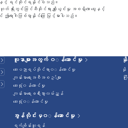
ေအနေနှင့် ရင်ဆိုင်ရနိုင်ပါသည်။
့မဟုတ် ရိုးတွင်းခြင်ဆီဆိုင်ရာ ချို့ယွင်းမှု အစရှိသော သွေးနှင့်
 ဤရောဂါဖြစ်ပွားနိုင်ခြေ မြင့်မားပါသည်။
လူနာများအတွက် ၀◌န်ဆောင်မှု
နိ
ဆေးပညာရပ်ဆိုင်ရာ၀◌န်ဆောင်မှု
နိ
ကျန်းမာရေးအစီအစဥ◌်များ
ကြ
ဆေးရုံ၀န်ဆောင်မှု
ကျန်းမာရေးခရီးသွားလမ်းညွှန်
ဆေးရုံ၀◌န်ဆောင်မှု
အွန်လိုင်းမှ၀◌န်ဆောင်မှု
ရက်ချိန်းယူရန်