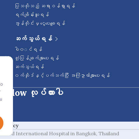
ပြသလိုသည့် ဆရာဝန်ရှာရန်
ရက်ချိန်းယူရန်
အွန်လိုင်းမှ ငွေပေးချေရန်
ဆက်သွယ်ရန်
ပါ၀◌င်ရန်
တုံ့ပြန်ချက်များပေးရန်
ဆက်သွယ်ရန်
၀က်ဆိုဒ်နှင့်ပက်သက်ပြီး အကြံဥာဏ်များပေးရန်
to
ု follow လုပ်ထားပါ
r
ou
e Policy
redited International Hospital in Bangkok, Thailand