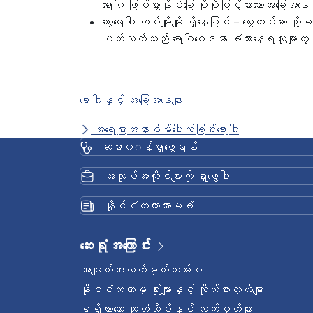
ရောဂါ ဖြစ်ပွားနိုင်ခြေ ပိုမိုမြင့်မားသောအခြ
သွေးရောဂါ တစ်မျိုးမျိုး ရှိနေခြင်း – သွေးကင်ဆာ သို
ပတ်သက်သည့် ရောဂါဝေဒနာ ခံစားနေရသူများတွင်
ရောဂါနှင့် အခြေအနေများ
အရေပြားအနာစိမ်းပေါက်ခြင်းရောဂါ
ဆရာ၀◌န်ရှာဖွေရန်
အလုပ်အကိုင်များကို ရှာဖွေပါ
နိုင်ငံတကာအာမခံ
ဆေးရုံအကြောင်း
အချက်အလက်မှတ်တမ်းစု
နိုင်ငံတကာမှ ရုံးများနှင့် ကိုယ်စားလှယ်များ
ရရှိထားသော ဆုတံဆိပ်နှင့် လက်မှတ်များ