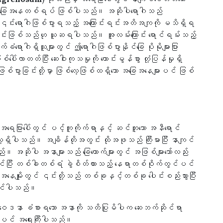
 ရောဂါအခြေအနေတစ်ရပ် ဖြစ်ပါသည်။ အဆိုပါရောဂါသည်
ါသည်။ ၎င်းရောဂါဖြစ်ပွားရသည့် အကြောင်းရင်းအတိအကျကို မသိရှိရ
်ပွားခြင်းဖြစ်သည်ဟု ယူဆရပါသည်။ အူလမ်းကြောင်း ရောင်ရမ်းသည့်
ံရောဂါရှိသူများတွင် ဤရောဂါဖြစ်ပွားနိုင်ခြေ ပိုမိုများပြား
်လာတတ်ပြီး ဆေးဝါးကုသမှုကို ကောင်းမွန်စွာ တုံ့ပြန်မှုရှိ
စ်ပွားခြင်းတို့မှာ ဖြစ်လေ့ဖြစ်ထရှိသော အခြေအနေများပင် ဖြစ်
် အရေပြားပေါ်တွင် ပင့်ကူကိုက်ရာနှင့် ဆင်တူသော အနီရောင်
ှိပါသည်။ အချိန်တိုအတွင်း ထိုအဖုသည် ကြီးမားပြီး နာကျင်
ည်။ အဆိုပါ အနာများသည် ခြေထောက်များတွင် အဖြစ်များသော်လည်း
င်ပြီး တစ်ခါတစ်ရံ ခွဲစိတ်ထားသည့် နေရာတစ်ဝိုက်တွင်ပင်
ေမျိုးတွင် ၎င်းတို့သည် တစ်ခုနှင့်တစ်ခု ပေါင်းစည်းသွားပြီး
းနိုင်ပါသည်။
င်မှုဝေဒနာ ခံစားရသော အနာကို သတိပြုမိပါက ဆေးဘက်ဆိုင်ရာ
န်ပင် အရေးကြီးပါသည်။