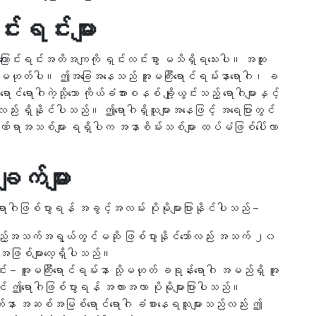
င်းရင်းများ
အကြောင်းရင်းအတိအကျကို ရှင်းလင်းစွာ မသိရှိရသေးပါ။ အထူး
ျိုးမဟုတ်ပါ။ ဤအခြေအနေသည် အူမကြီးရောင်ရမ်းနာရောဂါ၊ ခ
ရောဂါကဲ့သို့သော ကိုယ်ခံအားစနစ် ချို့ယွင်းသည့် ရောဂါများနှင့်
ှုလည်း ရှိနိုင်ပါသည်။ ဤရောဂါရှိသူများအနေဖြင့် အရေပြားတွင်
သော ဒဏ်ရာအသစ်များ ရရှိပါက အနာစိမ်းသစ်များ ထပ်မံဖြစ်ပေါ်လာ
ချက်များ
ရောဂါဖြစ်ပွားရန် အခွင့်အလမ်း ပိုမိုများပြားနိုင်ပါသည် –
အသက်အရွယ်တွင်မဆို ဖြစ်ပွားနိုင်သော်လည်း အသက် ၂၀
ိုအဖြစ်များလေ့ရှိပါသည်။
င်း – အူမကြီးရောင်ရမ်းနာ သို့မဟုတ် ခရုန်းရောဂါ အမည်ရှိ အူ
တွင် ဤရောဂါဖြစ်ပွားရန် အလားအလာ ပိုမိုများပြားပါသည်။
က်နာ အဆစ်အမြစ်ရောင်ရောဂါ ခံစားနေရသူများသည်လည်း ဤ