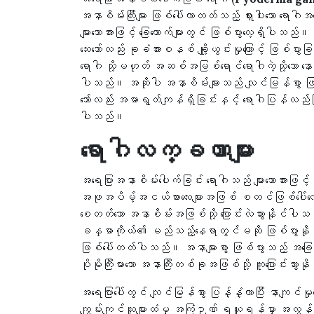
အနာစိမ်းကြီးများ ဖြစ်ပေါ်လာတတ်သည့် ရှားပါးသော
များသောအားဖြင့် ခြေထောက်များတွင် ဖြစ်ပွားလေ့ရှိပ
သေးသော်လည်း ခုခံအားစနစ် ချို့ယွင်းမှုကြောင့် ဖြစ
ရောဂါ သို့မဟုတ် အဆစ်အမြစ်ရောင်ရောဂါကဲ့သို့သော နောက်ခ
ပါသည်။ အဆိုပါ အနာစိမ်းများသည် လျင်မြန်စွာ ဖြစ်ပေါ
သော်လည်း အမာရွတ်ကျန်ရှိခြင်းနှင့် ရောဂါပြန်လည်ဖြ
ပါသည်။
ရောဂါလက္ခဏာများ
အရေပြားအနာစိမ်းပေါက်ခြင်း ရောဂါသည် များသောအားဖြင့
အဖုအပိမ့်အငယ်စားလေးများအဖြစ် စတင်ဖြစ်ပေါ်လေ့ရ
စေတတ်သော အနာစိမ်းအဖြစ်သို့ ပြောင်းလဲသွားနိုင်ပါသ
ခန္ဓာကိုယ်၏ မည်သည့်နေရာတွင်မဆို ဖြစ်ပွားနို
ဖြစ်ပေါ်တတ်ပါသည်။ အနာများစွာ ဖြစ်ပွားသည့် အခြေအန
ပိုမိုကြီးမားသော အနာကြီးတစ်ခုအဖြစ်သို့ ကူးပြောင်းသွာ
အရေပြားပေါ်တွင် လျင်မြန်စွာ ပြန့်နှံ့လာပြီး နာကျ
ကျွမ်းကျင်သူများထံမှ အကြံဉာဏ် ရယူရန်မှာ အလွ