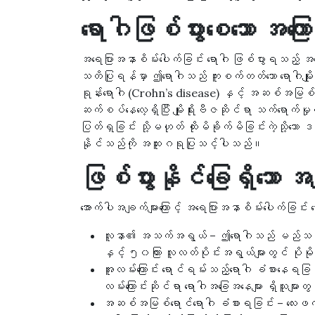
ရောဂါဖြစ်ပွားစေသော အကြော
အရေပြားအနာစိမ်းပေါက်ခြင်း ရောဂါ ဖြစ်ပွားရသည့် 
သတိပြုရန်မှာ ဤရောဂါသည် ကူးစက်တတ်သော ရောဂါမ
ရုန်းရောဂါ (Crohn’s disease) နှင့် အဆစ်အမြစ်ရောင်
ဆက်စပ်နေလေ့ရှိပြီး မျိုးရိုးဗီဇဆိုင်ရာ သက်ရောက်မ
ပြတ်ရှခြင်း သို့မဟုတ် ထိုးမိခိုက်မိခြင်းကဲ့သို့
နိုင်သည်ကို အထူးဂရုပြုသင့်ပါသည်။
ဖြစ်ပွားနိုင်ခြေရှိသော အ
အောက်ပါအချက်များကြောင့် အရေပြားအနာစိမ်းပေါက်ခြင်း 
လူနာ၏ အသက်အရွယ် – ဤရောဂါသည် မည်သည့်
နှင့် ၅၀ကြား လူလတ်ပိုင်းအရွယ်များတွင် ပိုမ
အူလမ်းကြောင်း ရောင်ရမ်းသည့်ရောဂါ ခံစားနေရခြ
လမ်းကြောင်းဆိုင်ရာ ရောဂါအခြေအနေများ ရှိသူများ
အဆစ်အမြစ်ရောင်ရောဂါ ခံစားရခြင်း – လေးဖ