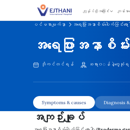
Skip to content
ကျွန်ုပ်တို့အကြောင်း
ကျန်းမာ
ပင်မစာမျက်နှာ
အရေပြားအနာစိမ်းပေါက်ခြင်းရော
အရေပြားအနာစိမ်းပ
ဘိုကင်တင်ရန်
ဆရာ၀◌န်နဲ့တွေ့ဆုံရ
Symptoms & causes
Diagnosis 
အကျဉ်းချုပ်
အရေပြားအနာစိမ်းပေါက်ခြင်း ရောဂါ (
Pyoderma ga