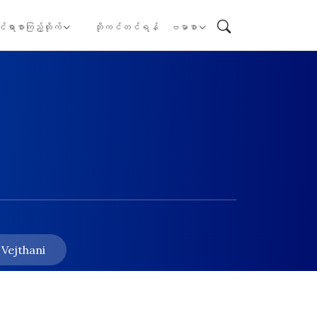
ုင်ရာစာကြည့်တိုက်
ဘိုကင်တင်ရန်
ဗမာစာ
 Vejthani