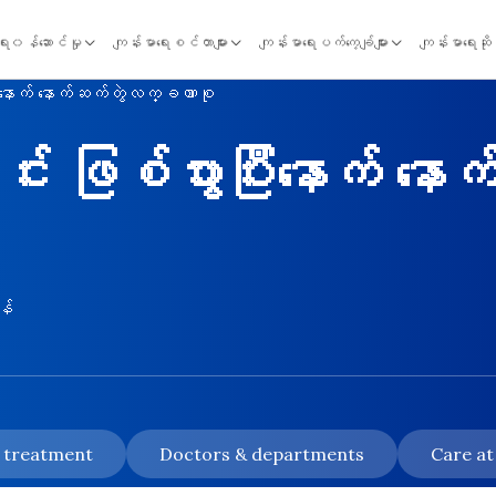
ရေး၀န်ဆောင်မှု
ကျန်းမာရေးစင်တာများ
ကျန်းမာရေးပက်ကေ့ချ်များ
ကျန်းမာရေးဆိ
ပြီးနောက် နောက်ဆက်တွဲလက္ခဏာစု
်း ဖြစ်ပွားပြီးနောက် နော
န်
& treatment
Doctors & departments
Care at