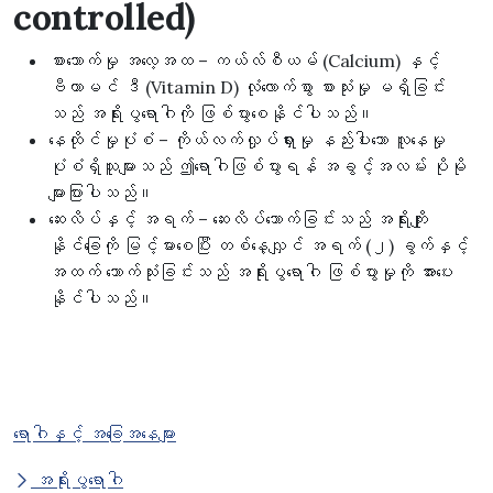
controlled)
စားသောက်မှု အလေ့အထ – ကယ်လ်စီယမ် (Calcium) နှင့်
ဗီတာမင် ဒီ (Vitamin D) လုံလောက်စွာ စားသုံးမှု မရှိခြင်း
သည် အရိုးပွရောဂါကို ဖြစ်ပွားစေနိုင်ပါသည်။
နေထိုင်မှုပုံစံ – ကိုယ်လက်လှုပ်ရှားမှု နည်းပါးသော လူနေမှု
ပုံစံရှိသူများသည် ဤရောဂါဖြစ်ပွားရန် အခွင့်အလမ်း ပိုမို
များပြားပါသည်။
ဆေးလိပ်နှင့် အရက် – ဆေးလိပ်သောက်ခြင်းသည် အရိုးကျိုး
နိုင်ခြေကို မြင့်မားစေပြီး တစ်နေ့လျှင် အရက် (၂) ခွက်နှင့်
အထက် သောက်သုံးခြင်းသည် အရိုးပွရောဂါ ဖြစ်ပွားမှုကို အားပေး
နိုင်ပါသည်။
ရောဂါနှင့် အခြေအနေများ
အရိုးပွရောဂါ