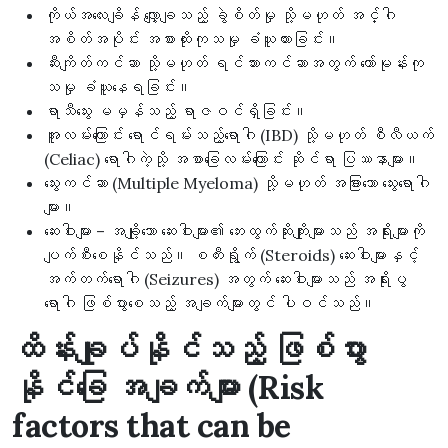
ကိုယ်အလေးချိန် လျှော့ချသည့် ခွဲစိတ်မှု သို့မဟုတ် အင်္ဂါ
အစိတ်အပိုင်း အစားထိုးကုသမှု ခံယူထားခြင်း။
ဆီးကျိတ်ကင်ဆာ သို့မဟုတ် ရင်သားကင်ဆာအတွက် ဟော်မုန်းကု
သမှု ခံယူနေရခြင်း။
ရာသီသွေး မမှန်သည့် ရာဇဝင်ရှိခြင်း။
အူလမ်းကြောင်း ရောင်ရမ်းသည့်ရောဂါ (IBD) သို့မဟုတ် စီလီယက်
(Celiac) ရောဂါကဲ့သို့ အစာခြေလမ်းကြောင်း ဆိုင်ရာ ပြဿနာများ။
သွေးကင်ဆာ (Multiple Myeloma) သို့မဟုတ် အခြားသော သွေးရောဂါ
များ။
ဆေးဝါးများ – အချို့သော ဆေးဝါးများ၏ ဘေးထွက်ဆိုးကျိုးများသည် အရိုးများကို
ပျက်စီးစေနိုင်သည်။ စတီးရွိုက် (Steroids) ဆေးဝါးများနှင့်
အက်တက်ရောဂါ (Seizures) အတွက် ဆေးဝါးများသည် အရိုးပွ
ရောဂါ ဖြစ်ပွားစေသည့် အချက်များတွင် ပါဝင်သည်။
ထိန်းချုပ်နိုင်သည့် ဖြစ်ပွား
နိုင်ခြေ အချက်များ (Risk
factors that can be