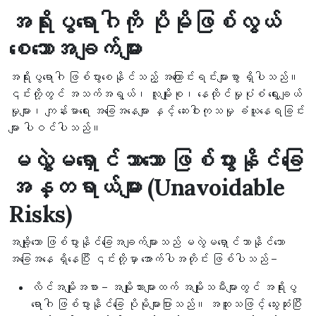
အရိုးပွရောဂါကို ပိုမိုဖြစ်လွယ်
စေသောအချက်များ
အရိုးပွရောဂါ ဖြစ်ပွားစေနိုင်သည့် အကြောင်းရင်းများစွာ ရှိပါသည်။
၎င်းတို့တွင် အသက်အရွယ်၊ လူမျိုးစု၊ နေထိုင်မှုပုံစံ ရွေးချယ်
မှုများ၊ ကျန်းမာရေး အခြေအနေများ နှင့် ဆေးဝါးကုသမှု ခံယူနေရခြင်း
များ ပါဝင်ပါသည်။
မလွှဲမရှောင်သာသော ဖြစ်ပွားနိုင်ခြေ
အန္တရာယ်များ (Unavoidable
Risks)
အချို့သော ဖြစ်ပွားနိုင်ခြေအချက်များသည် မလွဲမရှောင်သာနိုင်သော
အခြေအနေ ရှိနေပြီး ၎င်းတို့မှာ အောက်ပါအတိုင်း ဖြစ်ပါသည် –
လိင်အမျိုးအစား – အမျိုးသားများထက် အမျိုးသမီးများတွင် အရိုးပွ
ရောဂါ ဖြစ်ပွားနိုင်ခြေ ပိုမိုများပြားသည်။ အထူးသဖြင့် သွေးဆုံးပြီး