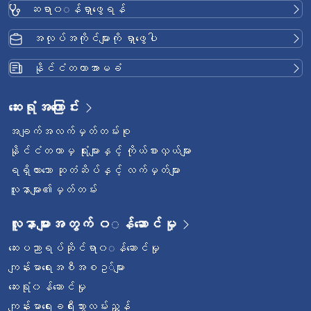
ဆရာ၀◌န်ရှာဖွေရန်
အလုပ်အကိုင်များကို ရှာဖွေပါ
နိုင်ငံတကာအာမခံ
ဆေးရုံအကြောင်း
အချက်အလက်မှတ်တမ်းစု
နိုင်ငံတကာမှ ရုံးများနှင့် ကိုယ်စားလှယ်များ
ရရှိထားသော ဆုတံဆိပ်နှင့် လက်မှတ်များ
လူနာများ၏မှတ်တမ်း
လူနာများအတွက် ၀◌န်ဆောင်မှု
ဆေးပညာရပ်ဆိုင်ရာ၀◌န်ဆောင်မှု
ကျန်းမာရေးအစီအစဥ◌်များ
ဆေးရုံ၀န်ဆောင်မှု
ကျန်းမာရေးခရီးသွားလမ်းညွှန်