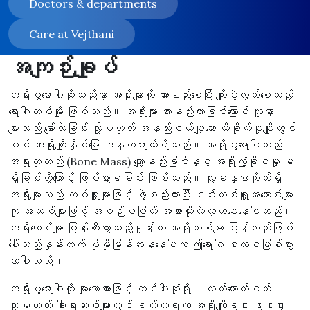
Doctors & departments
Care at Vejthani
အကျဉ်းချုပ်
အရိုးပွရောဂါဆိုသည်မှာ အရိုးများကို အားနည်းစေပြီး ကျိုးပဲ့လွယ်စေသည့်
ရောဂါတစ်မျိုး ဖြစ်သည်။ အရိုးများ အားနည်းလာခြင်းကြောင့် လူနာ
များသည် ချော်လဲခြင်း သို့မဟုတ် အနည်းငယ်မျှသော ထိခိုက်မှုမျိုးတွင်
ပင် အရိုးကျိုးနိုင်ခြေ အန္တရာယ်ရှိသည်။ အရိုးပွရောဂါသည်
အရိုးထုထည် (Bone Mass) လျော့နည်းခြင်းနှင့် အရိုးကြံ့ခိုင်မှု မ
ရှိခြင်းတို့ကြောင့် ဖြစ်ပွားရခြင်း ဖြစ်သည်။ လူ့ခန္ဓာကိုယ်ရှိ
အရိုးများသည် တစ်ရှူးများဖြင့် ဖွဲ့စည်းထားပြီး ၎င်းတစ်ရှူးအဟောင်းများ
ကို အသစ်များဖြင့် အစဉ်မပြတ် အစားထိုးလဲလှယ်ပေးနေပါသည်။
အရိုးဟောင်းများ ပြုန်းတီးသွားသည့်နှုန်းက အရိုးသစ်များ ပြန်လည်ဖြစ်
ပေါ်သည့်နှုန်းထက် ပိုမိုမြန်ဆန်နေပါက ဤရောဂါ စတင်ဖြစ်ပွား
လာပါသည်။
အရိုးပွရောဂါကို များသောအားဖြင့် တင်ပါးဆုံရိုး၊ လက်ကောက်ဝတ်
သို့မဟုတ် ခါးရိုးဆစ်များတွင် ရုတ်တရက် အရိုးကျိုးခြင်း ဖြစ်ပွား