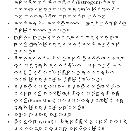
အမျိုးသမီးများတွင် အီစထရိုဂျင် (Estrogen) ဟော်မုန်း
ပမာဏ လျော့နည်းသွားခြင်းသည် အရိုးပွရောဂါ ဖြစ်ပွားစေနိုင်
သည့် အန္တရာယ်ရှိသော အချက်တစ်ခု ဖြစ်သည်။
အသက်အရွယ် – အသက်ကြီးလာလေလေ၊ ဤရောဂါဖြစ်ပွားနိုင်ခြေ
ပိုမိုမြင့်မားလေလေ ဖြစ်သည်။
လူမျိုးစု – လူဖြူမျိုးနွယ်စုဝင်များနှင့် အာရှနွယ်ဖွား လူနာ
များသည် ဤရောဂါဖြစ်ပွားရန် အခွင့်အလမ်း အမြင့်မားဆုံး
ဖြစ်သည်။
မိသားစုရာဇဝင် – မိဘ သို့မဟုတ် ညီအစ်ကို မောင်နှမများ
တွင် အရိုးပွရောဂါ ရာဇဝင်ရှိပါက၊ အထူးသဖြင့် မိဘ
တစ်ဦးဦးတွင် တင်ပါးဆုံရိုးကျိုးသည့် ရာဇဝင်ရှိပါက
သင်၏ ဖြစ်ပွားနိုင်ခြေမှာ ပိုမိုမြင့်မားပါသည်။
ခန္ဓာကိုယ် အရွယ်အစား – ခန္ဓာကိုယ် တည်ဆောက်ပုံ သေး
ငယ်သူများသည် အသက်ကြီးလာချိန်တွင် အသုံးပြုရန် အရိုး
ထုထည် (Bone Mass) အကန့်အသတ်ရှိနိုင်သောကြောင့် အရိုး
ပွရောဂါ ဖြစ်ပွားနိုင်ခြေ ပိုများပါသည်။
အခြားသော ကျန်းမာရေး အခြေအနေများ
သိုင်းရွိုက် (Thyroid)၊ ပါရာသိုင်းရွိုက် သို့မဟုတ် အက်ဒရီ
နယ် ဂလင်းများ အလွန်အကျွံ အလုပ်လုပ်ခြင်း။