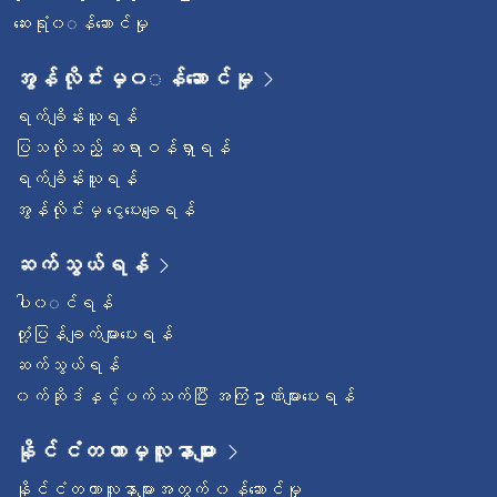
ဆေးရုံ၀◌န်ဆောင်မှု
အွန်လိုင်းမှ၀◌န်ဆောင်မှု
ရက်ချိန်းယူရန်
ပြသလိုသည့် ဆရာဝန်ရှာရန်
ရက်ချိန်းယူရန်
အွန်လိုင်းမှ ငွေပေးချေရန်
ဆက်သွယ်ရန်
ပါ၀◌င်ရန်
တုံ့ပြန်ချက်များပေးရန်
ဆက်သွယ်ရန်
၀က်ဆိုဒ်နှင့်ပက်သက်ပြီး အကြံဥာဏ်များပေးရန်
နိုင်ငံတကာမှလူနာများ
နိုင်ငံတကာလူနာများအတွက် ၀န်ဆောင်မှု