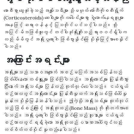
စောစီးစွာ သွေးဆုံးခဲ့သည့် အမျိုးသမီးများ သို့မဟုတ် ကော်တီကိုစတီးရွိုက်
(Corticosteroids) ဆေးဝါးများကို လပေါင်းများစွာ စွဲသောက်နေရသူများ
အနေဖြင့် ဆရာဝန်နှင့် ပြသတိုင်ပင်သင့်ပါသည်။ ထို့
အပြင် မိဘဖြစ်သူတွင် တင်ပါးဆုံရိုးကျိုးသည့် ရာဇဝင်ရှိပါက
လည်း မိမိတွင် အရိုးပွရောဂါ ဖြစ်ပွားနိုင်ခြေ ပိုမိုမြင့်မားစေနိုင်
ပါသည်။
အကြောင်းအရင်းများ
အရိုးများသည် သဘာဝအလျောက် အစဉ်မပြတ် အသစ်ပြန်လည်
ဖြစ်ပေါ်နေသော တစ်ရှူးများ ဖြစ်ကြပါသည်။ အရိုးဟောင်းများ ပြုန်းတီးသွား
ပြီးနောက် အရိုးသစ်များ ပြန်လည် ထုတ်လုပ်ပေးပါသည်။ ငယ်ရွယ်
စဉ်ကာလတွင် အရိုးဟောင်းများ ပြုန်းတီးမှုထက် အရိုးသစ်ဖြစ်ပေါ်မှု
နှုန်းက ပိုမိုမြန်ဆန်ပါသည်။ ဤကဲ့သို့ အရိုးသစ်များ ထုတ်လုပ်
သည့် ဖြစ်စဉ်ကြောင့် အရိုးထုထည် (Bone Mass) ကို တိုးတက်လာစေ
ပါသည်။ အရိုးပွရောဂါ ဖြစ်ပွားနိုင်ခြေသည် လူနာများ ငယ်ရွယ်
စဉ်ကာလတွင် ရရှိခဲ့သော အရိုးထုထည် ပမာဏအပေါ်တွင်လည်း
တစ်စိတ်တစ်ပိုင်း မူတည်နေပါသည်။