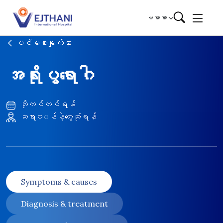
Skip to content
ဗမာစာ
ပင်မစာမျက်နှာ
အရိုးပွရောဂါ
ဘိုကင်တင်ရန်
ဆရာ၀◌န်နဲ့တွေ့ဆုံရန်
Symptoms & causes
Diagnosis & treatment