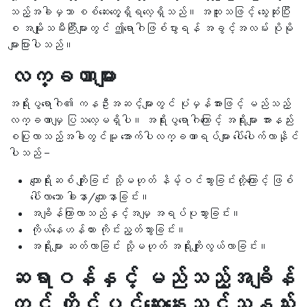
သည့်အခါမှသာ စစ်ဆေးတွေ့ရှိရလေ့ရှိသည်။ အထူးသဖြင့် သွေးဆုံးပြီး
စ အမျိုးသမီးကြီးများတွင် ဤရောဂါဖြစ်ပွားရန် အခွင့်အလမ်း ပိုမို
များပြားပါသည်။
လက္ခဏာများ
အရိုးပွရောဂါ၏ ကနဦးအဆင့်များတွင် ပုံမှန်အားဖြင့် မည်သည့်
လက္ခဏာမျှ ပြသလေ့မရှိပါ။ အရိုးပွရောဂါကြောင့် အရိုးများ အားနည်း
စပြုလာသည့်အခါတွင်မူ အောက်ပါလက္ခဏာရပ်များ ပေါ်ပေါက်လာနိုင်
ပါသည် –
ကျောရိုးဆစ် ကျိုးခြင်း သို့မဟုတ် နိမ့်ဝင်သွားခြင်းတို့ကြောင့် ဖြစ်
ပေါ်လာသော ခါးနာ/ကျောနာခြင်း။
အချိန်ကြာလာသည်နှင့်အမျှ အရပ်ပုသွားခြင်း။
ကိုယ်နေဟန်ထား ကိုင်းညွတ်သွားခြင်း။
အရိုးများ ဆတ်လာခြင်း သို့မဟုတ် အရိုးကျိုးလွယ်လာခြင်း။
ဆရာဝန်နှင့် မည်သည့်အချိန်
တွင် တိုင်ပင်ဆွေးနွေးသင့်သနည်း