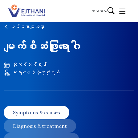
Skip to content
ဗမာစာ
ပင်မစာမျက်နှာ
မျက်စိဆံဖြူရောဂါ
ဘိုကင်တင်ရန်
ဆရာ၀◌န်နဲ့တွေ့ဆုံရန်
Symptoms & causes
Diagnosis & treatment