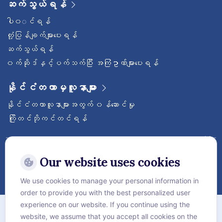
ဆက်သွယ်ရန်
ပါ၀◌င်ရန်
တုံ့ပြန်ချက်များပေးရန်
ဆက်သွယ်ရန်
၀က်ဆိုဒ်နှင့်ပက်သက်ပြီး အကြံဥာဏ်များပေးရန်
နိုင်ငံတကာမှလူနာများ
နိုင်ငံတကာလူနာများအတွက် ၀န်ဆောင်မှု
ကြိုတင်ဘိုကင်တင်ရန်
ဝေ့ဌာနီနိုင်ငံတကာဆေးရုံကြီးကို follow လုပ်
ထားပါ
Our website uses cookies
We use cookies to manage your personal information in
order to provide you with the best personalized user
အကြောင်း
experience on our website. If you continue using the
website, we assume that you accept all cookies on the
လုံခြုံရေးဆိုင်ရာ စည်းမျဥ်းစည်းကမ်းများ