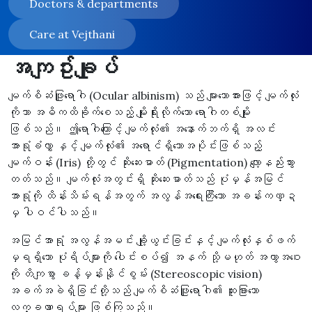
Doctors & departments
Care at Vejthani
အကျဥ်းချုပ်
မျက်စိဆံဖြူရောဂါ (Ocular albinism) သည် များသောအားဖြင့် မျက်လုံး
ကိုသာ အဓိကထိခိုက်စေသည့် မျိုးရိုးလိုက်သော ရောဂါတစ်မျိုး
ဖြစ်သည်။ ဤရောဂါကြောင့် မျက်လုံး၏ အနောက်ဘက်ရှိ အလင်း
အာရုံခံလွှာ နှင့် မျက်လုံး၏ အရောင်ရှိသောအပိုင်းဖြစ်သည့်
မျက်ဝန်း (Iris) တို့တွင် ဆိုးဆေးဓာတ် (Pigmentation) လျော့နည်းသွား
တတ်သည်။ မျက်လုံးအတွင်းရှိ ဆိုးဆေးဓာတ်သည် ပုံမှန်အမြင်
အာရုံကို ထိန်းသိမ်းရန်အတွက် အလွန်အရေးကြီးသော အခန်းကဏ္ဍ
မှ ပါဝင်ပါသည်။
အမြင်အာရုံ အလွန်အမင်း ချို့ယွင်းခြင်းနှင့် မျက်လုံးနှစ်ဖက်
မှရရှိသော ပုံရိပ်များကို ပေါင်းစပ်၍ အနက် သို့မဟုတ် အကွာအဝေး
ကို တိကျစွာ ခန့်မှန်းနိုင်စွမ်း (Stereoscopic vision)
အခက်အခဲရှိခြင်းတို့သည် မျက်စိဆံဖြူရောဂါ၏ ထူးခြားသော
လက္ခဏာရပ်များ ဖြစ်ကြသည်။