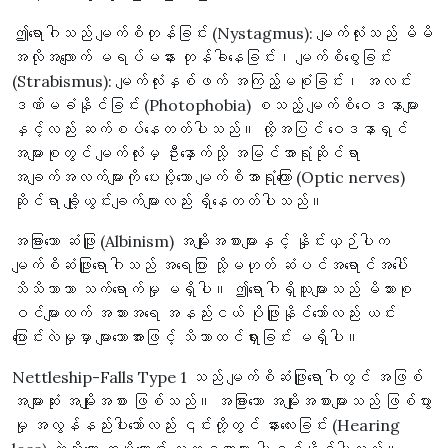
ဤရောဂါသည် မျက်စိတုန်ခြင်း (Nystagmus): မျက်လုံးသည် မိမိ
အလိုအလျောက် မရပ်မနား တုန်ခါနေခြင်း၊ မျက်စိစွေခြင်း
(Strabismus): မျက်လုံးနှစ်ဖက် အကြည့်မစုံခြင်း၊ အလင်း
ဒဏ်မခံနိုင်ခြင်း (Photophobia) စသည့် မျက်စိဝေဒနာများ
နှင့်လည်း ဆက်စပ်နေတတ်ပါသည်။ ထို့အပြင် ဝေဒနာရှင်
အများစုတွင် မျက်လုံးမှ ဦးနှောက်သို့ အမြင်အာရုံဆိုင်ရာ
အချက်အလက်များကို ပေးပို့သော မျက်စိအာရုံကြော (Optic nerves)
ဆိုင်ရာ ချို့ယွင်းချက်များလည်း ရှိနေတတ်ပါသည်။
အခြားသော ဆံဖြူ (Albinism) အမျိုးအစားများနှင့် နှိုင်းယှဉ်ပါက
မျက်စိဆံဖြူရောဂါသည် အရေပြား သို့မဟုတ် ဆံပင်အရောင်အပေါ်
သိသိသာသာ သက်ရောက်မှု မရှိပါ။ ဤရောဂါရှိသူများသည် မိသားစု
ဝင်များထက် အသားအရေ အနည်းငယ် ပိုဖြူနိုင်သော်လည်း ယင်း
ပြောင်းလဲမှုမှာ များသောအားဖြင့် သိသာထင်ရှားခြင်း မရှိပါ။
Nettleship-Falls Type 1 သည် မျက်စိဆံဖြူရောဂါတွင် အဖြစ်
အများဆုံး အမျိုးအစား ဖြစ်သည်။ အခြားသော အမျိုးအစားများသည် ဖြစ်ပွား
မှု အလွန်နည်းပါးသော်လည်း ၎င်းတို့တွင် နားလေးခြင်း (Hearing