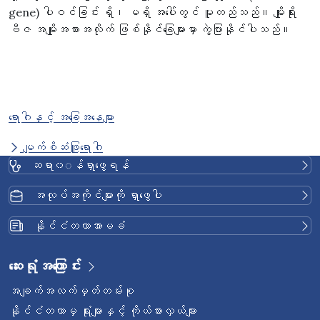
gene) ပါဝင်ခြင်း ရှိ၊ မရှိ အပေါ်တွင် မူတည်သည်။ မျိုးရိုး
ဗီဇ အမျိုးအစားအလိုက် ဖြစ်နိုင်ခြေများမှာ ကွဲပြားနိုင်ပါသည်။
ရောဂါနှင့် အခြေအနေများ
မျက်စိဆံဖြူရောဂါ
ဆရာ၀◌န်ရှာဖွေရန်
အလုပ်အကိုင်များကို ရှာဖွေပါ
နိုင်ငံတကာအာမခံ
ဆေးရုံအကြောင်း
အချက်အလက်မှတ်တမ်းစု
နိုင်ငံတကာမှ ရုံးများနှင့် ကိုယ်စားလှယ်များ