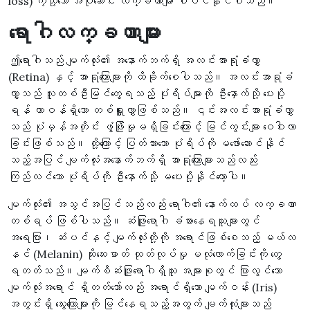
loss) ကဲ့သို့သော အပိုဆောင်း လက္ခဏာများ ပါဝင်နိုင်ပါသည်။
ရောဂါလက္ခဏာများ
ဤရောဂါသည် မျက်လုံး၏ အနောက်ဘက်ရှိ အလင်းအာရုံခံလွှာ
(Retina) နှင့် အာရုံကြောများကို ထိခိုက်စေပါသည်။ အလင်းအာရုံခံ
လွှာသည် လူတစ်ဦးမြင်တွေ့ရသည့် ပုံရိပ်များကို ဦးနှောက်သို့ ပေးပို့
ရန် တာဝန်ရှိသော တစ်ရှူးလွှာဖြစ်သည်။ ၎င်းအလင်းအာရုံခံလွှာ
သည် ပုံမှန်အတိုင်း ဖွံ့ဖြိုးမှုမရှိခြင်းကြောင့် မြင်ကွင်းများ ဝေဝါးလာ
ခြင်းဖြစ်သည်။ ထို့ကြောင့် ပြတ်သားသော ပုံရိပ်ကို မဖော်ဆောင်နိုင်
သည့်အပြင် မျက်လုံးအနောက်ဘက်ရှိ အာရုံကြောများသည်လည်း
ကြည်လင်သော ပုံရိပ်ကို ဦးနှောက်သို့ မပေးပို့နိုင်တော့ပါ။
မျက်လုံး၏ အသွင်အပြင်သည်လည်း ရောဂါ၏ နောက်ထပ် လက္ခဏာ
တစ်ရပ် ဖြစ်ပါသည်။ ဆံဖြူရောဂါ ခံစားနေရသူများတွင်
အရေပြား၊ ဆံပင်နှင့် မျက်လုံးတို့ကို အရောင်ဖြစ်စေသည့် မယ်လ
နင် (Melanin) ဆိုးဆေးဓာတ် ထုတ်လုပ်မှု မလုံလောက်ခြင်းကို တွေ့
ရတတ်သည်။ မျက်စိဆံဖြူရောဂါရှိသူ အများစုတွင် ပြာလွင်သော
မျက်လုံးအရောင် ရှိတတ်သော်လည်း အရောင်ရှိသော မျက်ဝန်း (Iris)
အတွင်းရှိ သွေးကြောများကို မြင်နေရသည့်အတွက် မျက်လုံးများသည်