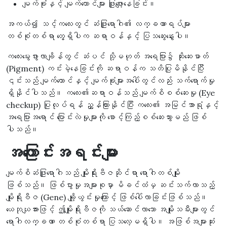
မျက်ခုံးနှင့် မျက်တောင်များ ဖြူဖျော့နေခြင်း။
အကယ်၍ သင့်ကလေးတွင် ဆံဖြူရောဂါ၏ လက္ခဏာရပ်များ
တစ်စုံတစ်ရာ တွေ့ရှိပါက ဆရာဝန်နှင့် ပြသဆွေးနွေးပါ။
ကလေးမွေးဖွားလာချိန်တွင် ဆံပင် သို့မဟုတ် အရေပြား၌ ဆိုးဆေးဓာတ်
(Pigment) ကင်းမဲ့နေခြင်းကို ဆရာဝန်က သတိပြုမိနိုင်ပြီး
၎င်းသည် မျက်တောင်နှင့် မျက်ခုံးများအပေါ်တွင်လည်း သက်ရောက်မှု
ရှိနိုင်ပါသည်။ ကလေး၏ဆရာဝန်သည် မျက်စိစစ်ဆေးမှု (Eye
checkup) ပြုလုပ်ရန် ညွှန်ကြားနိုင်ပြီး ကလေး၏ အမြင်အာရုံနှင့်
အရေပြားအရောင် ပြောင်းလဲမှုများကို စောင့်ကြည့်စစ်ဆေးသွားမည် ဖြစ်
ပါသည်။
အကြောင်းအရင်းများ
မျက်စိဆံဖြူရောဂါသည် မျိုးရိုးဗီဇဆိုင်ရာ ရောဂါတစ်မျိုး
ဖြစ်သည်။ ဖြစ်ပွားမှုအများစုမှာ မိခင်ထံမှ ဆင်းသက်လာသည့်
မျိုးရိုးဗီဇ (Gene) ချို့ယွင်းမှုကြောင့် ဖြစ်ပေါ်လာခြင်းဖြစ်သည်။
ယေဘုယျအားဖြင့် ဤမျိုးရိုးဗီဇကို သယ်ဆောင်လာသော အမျိုးသမီးများတွင်
ရောဂါလက္ခဏာ တစ်စုံတစ်ရာ ပြသလေ့မရှိပါ။ အဖြစ်အများဆုံး