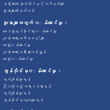
ရရှိထားသော ဆုတံဆိပ်နှင့် လက်မှတ်များ
လူနာများ၏မှတ်တမ်း
လူနာများအတွက် ၀◌န်ဆောင်မှု
ဆေးပညာရပ်ဆိုင်ရာ၀◌န်ဆောင်မှု
ကျန်းမာရေးအစီအစဥ◌်များ
ဆေးရုံ၀န်ဆောင်မှု
ကျန်းမာရေးခရီးသွားလမ်းညွှန်
ဆေးရုံ၀◌န်ဆောင်မှု
အွန်လိုင်းမှ၀◌န်ဆောင်မှု
ရက်ချိန်းယူရန်
ပြသလိုသည့် ဆရာဝန်ရှာရန်
ရက်ချိန်းယူရန်
အွန်လိုင်းမှ ငွေပေးချေရန်