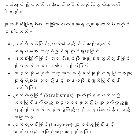
ပန်းရောင် သို့မဟုတ် အနီရောင်အဖြစ်လည်း ပေါ်လွင်နေတတ်
ပါသည်။
မျက်စိဆံဖြူရောဂါ၏ အခြားသော လက္ခဏာရပ်များမှာ အောက်ပါအတိုင်း
ဖြစ်ပါသည် –
မျက်စိတုန်ခြင်း: မျက်လုံးသည် မိမိအလိုအလျောက်
မရပ်မနား အလွန်မြန်စွာ လှုပ်ရှားနေခြင်း။
အလင်းကြောက်ခြင်း: အလင်းရောင်ကို အာရုံခံစားလွယ်လွန်းခြင်း
သို့မဟုတ် အလင်းဒဏ်မခံနိုင်ခြင်း။
အနက် သို့မဟုတ် အကွာအဝေး ခန့်မှန်းမှုဆိုင်ရာ ပြဿနာများ:
ပုံရိပ်များ၏ ထုထည်နှင့် အနက်ကို ခွဲခြားသိမြင်ရန်
ခက်ခဲခြင်း။
မျက်စိစွေခြင်း (Strabismus): မျက်လုံးနှစ်ဖက်သည်
တစ်ပြိုင်နက်တည်း အမှတ်တစ်ခုတည်းသို့ စူးစိုက်ကြည့်ရှု
ရန် သို့မဟုတ် တည့်တည့်ကြည့်ရန် မစွမ်းဆောင်နိုင်သည့်
အခြေအနေ။
မျက်စိပျင်းခြင်း (Lazy eye): မျက်စိစွေခြင်းနှင့်
ဆက်စပ်၍ အမြင်အာရုံအားနည်းလာခြင်း။