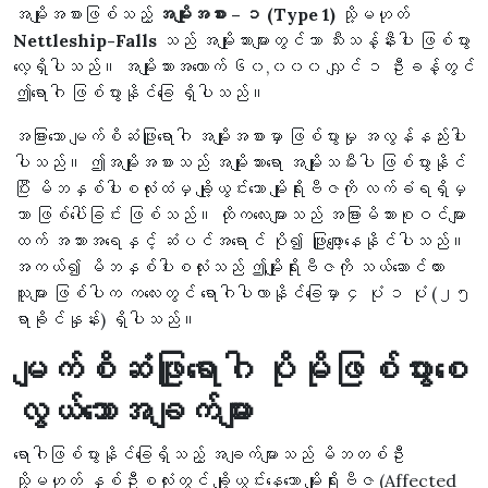
အမျိုးအစားဖြစ်သည့်
အမျိုးအစား – ၁ (Type 1)
သို့မဟုတ်
Nettleship-Falls
သည် အမျိုးသားများတွင်သာ သီးသန့်နီးပါး ဖြစ်ပွား
လေ့ရှိပါသည်။ အမျိုးသားအယောက် ၆၀,၀၀၀ လျှင် ၁ ဦးခန့်တွင်
ဤရောဂါ ဖြစ်ပွားနိုင်ခြေ ရှိပါသည်။
အခြားသော မျက်စိဆံဖြူရောဂါ အမျိုးအစားမှာ ဖြစ်ပွားမှု အလွန်နည်းပါး
ပါသည်။ ဤအမျိုးအစားသည် အမျိုးသားရော အမျိုးသမီးပါ ဖြစ်ပွားနိုင်
ပြီး မိဘနှစ်ပါးစလုံးထံမှ ချို့ယွင်းသော မျိုးရိုးဗီဇကို လက်ခံရရှိမှ
သာ ဖြစ်ပေါ်ခြင်း ဖြစ်သည်။ ထိုကလေးများသည် အခြားမိသားစုဝင်များ
ထက် အသားအရေနှင့် ဆံပင်အရောင် ပို၍ ဖြူဖျော့နေနိုင်ပါသည်။
အကယ်၍ မိဘနှစ်ပါးစလုံးသည် ဤမျိုးရိုးဗီဇကို သယ်ဆောင်ထား
သူများ ဖြစ်ပါက ကလေးတွင် ရောဂါပါလာနိုင်ခြေမှာ ၄ ပုံ ၁ ပုံ (၂၅
ရာခိုင်နှုန်း) ရှိပါသည်။
မျက်စိဆံဖြူရောဂါ ပိုမိုဖြစ်ပွားစေ
လွယ်သောအချက်များ
ရောဂါဖြစ်ပွားနိုင်ခြေရှိသည့် အချက်များသည် မိဘတစ်ဦး
သို့မဟုတ် နှစ်ဦးစလုံးတွင် ချို့ယွင်းနေသော မျိုးရိုးဗီဇ (Affected