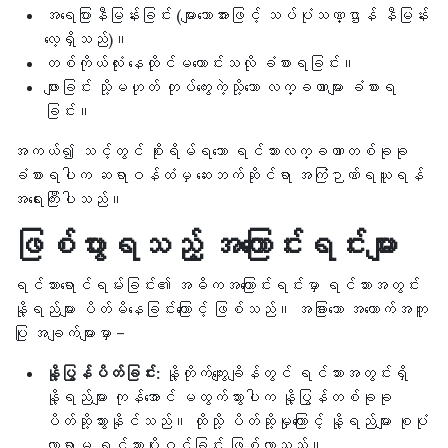
အရေပြားနီမြန်းခြင်း (များသောအားဖြင့် သပ်ပုံသဏ္ဌာန် နီမြန်း
လေ့ရှိသည်)။
တစ်ကိုယ်လုံး နေထိုင်မကောင်းသလို ခံစားရခြင်း။
ဖျားခြင်း သို့မဟုတ် တုပ်ကွေးကဲ့သို့သော လက္ခဏာများ ခံစားရ
ခြင်း။
အကယ်၍ သင့်တွင် စိုးရိမ်ရသော ရင်သားလက္ခဏာတစ်ခုခု
ခံစားရပါက ဆရာဝန်ထံမှ ဆေးဘက်ဆိုင်ရာ အကြံဉာဏ်ရယူရန်
အရေးကြီးပါသည်။
ဖြစ်ပွားရသည့် အကြောင်းရင်းများ
ရင်သားရောင်ရမ်းခြင်း၏ အဓိကအကြောင်းရင်းမှာ ရင်သားအတွင်း
နို့ရည်များ ပိတ်မိနေခြင်းကြောင့် ဖြစ်သည်။ အခြားသော အထောက်အကူ
ပြု အချက်များမှာ –
နို့ပြွန်ပိတ်ခြင်း:
နို့တိုက်ကျွေးချိန်တွင် ရင်သားအတွင်းရှိ
နို့ရည်များ ကုန်အောင် မထွက်သွားပါက နို့ပြွန်တစ်ခုခု
ပိတ်ဆို့သွားနိုင်သည်။ ထိုသို့ ပိတ်ဆို့မှုကြောင့် နို့ရည်များ စုပုံ
လာရာမှ ရင်သားပိုးဝင်ခြင်း ဖြစ်လာသည်။