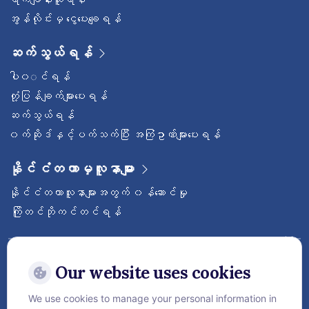
အွန်လိုင်းမှ ငွေပေးချေရန်
ဆက်သွယ်ရန်
ပါ၀◌င်ရန်
တုံ့ပြန်ချက်များပေးရန်
ဆက်သွယ်ရန်
၀က်ဆိုဒ်နှင့်ပက်သက်ပြီး အကြံဥာဏ်များပေးရန်
နိုင်ငံတကာမှလူနာများ
နိုင်ငံတကာလူနာများအတွက် ၀န်ဆောင်မှု
ကြိုတင်ဘိုကင်တင်ရန်
ဝေ့ဌာနီနိုင်ငံတကာဆေးရုံကြီးကို follow လုပ်
ထားပါ
Our website uses cookies
We use cookies to manage your personal information in