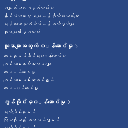
အချက်အလက်မှတ်တမ်းစု
နိုင်ငံတကာမှ ရုံးများနှင့် ကိုယ်စားလှယ်များ
ရရှိထားသော ဆုတံဆိပ်နှင့် လက်မှတ်များ
လူနာများ၏မှတ်တမ်း
လူနာများအတွက် ၀◌န်ဆောင်မှု
ဆေးပညာရပ်ဆိုင်ရာ၀◌န်ဆောင်မှု
ကျန်းမာရေးအစီအစဥ◌်များ
ဆေးရုံ၀န်ဆောင်မှု
ကျန်းမာရေးခရီးသွားလမ်းညွှန်
ဆေးရုံ၀◌န်ဆောင်မှု
အွန်လိုင်းမှ၀◌န်ဆောင်မှု
ရက်ချိန်းယူရန်
ပြသလိုသည့် ဆရာဝန်ရှာရန်
ရက်ချိန်းယူရန်