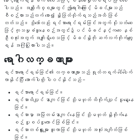
စောင့်ရှောက်ရန် ခက်ခဲစေသဖြင့် စိန်ခေါ်မှုတစ်ရပ် ဖြစ်စေ
ပါသည်။ အချို့ကိစ္စများတွင် ဤရောဂါကြောင့် မိခင်များသည်
စီစဉ်ထားသည်ထက် စော၍ နို့ဖြတ်လိုက်ရသည်အထိ ဖြစ်
တတ်သည်။ သို့သော်လည်း ရင်သားရောင်ရမ်းခြင်းအတွက် ပိုးသတ်ဆေး
ဖြင့် ကုသမှုခံယူနေစဉ်အတွင်း၌ပင် မိခင်နှင့်ကလေး နှစ်
ဦးစလုံးအတွက် အကျိုးရှိစေသဖြင့် မိခင်နို့ကို ဆက်လက်တိုက်ကျွေး
ရန် အကြံပြုထားပါသည်။
ရောဂါလက္ခဏာများ
ရင်သားရောင်ရမ်းခြင်း၏ လက္ခဏာများသည် ရုတ်တရက် ပေါ်ပေါက်
လာနိုင်ပြီး အောက်ပါတို့ ပါဝင်နိုင်သည် –
ရင်သားရောင်ရမ်းခြင်း။
ရင်သားထိလျှင် နာကျင်ခြင်း သို့မဟုတ် ထိလိုက်လျှင် ပူနွေးနေ
ခြင်း။
ရင်သားမှာ အမြဲတမ်းနာကျင်နေခြင်း သို့မဟုတ် နို့တိုက်နေ
စဉ် ပူစပ်ပူလောင်ဖြစ်ခြင်း။
ရင်သားတစ်ရှူးများ ထူလာခြင်း သို့မဟုတ် အလုံးအကျိတ်ဖြစ်
ခြင်း။