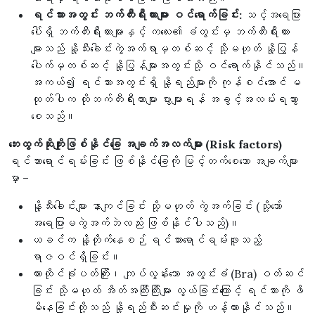
ရင်သားအတွင်း ဘက်တီးရီးယားများ ဝင်ရောက်ခြင်း:
သင့်အရေပြား
ပေါ်ရှိ ဘက်တီးရီးယားများနှင့် ကလေး၏ ခံတွင်းမှ ဘက်တီးရီးယား
များသည် နို့သီးခေါင်းကွဲအက်ရာမှတစ်ဆင့် သို့မဟုတ် နို့ပြွန်
ပေါက်မှတစ်ဆင့် နို့ပြွန်များအတွင်းသို့ ဝင်ရောက်နိုင်သည်။
အကယ်၍ ရင်သားအတွင်းရှိ နို့ရည်များကို ကုန်စင်အောင် မ
ထုတ်ပါက ထိုဘက်တီးရီးယားများ ပွားများရန် အခွင့်အလမ်းရသွား
စေသည်။
ဘေးထွက်ဆိုးကျိုးဖြစ်နိုင်ခြေ အချက်အလက်များ (Risk factors)
ရင်သားရောင်ရမ်းခြင်း ဖြစ်နိုင်ခြေကို မြင့်တက်စေသော အချက်များ
မှာ –
နို့သီးခေါင်းများ နာကျင်ခြင်း သို့မဟုတ် ကွဲအက်ခြင်း (သို့သော်
အရေပြားမကွဲအက်ဘဲလည်း ဖြစ်နိုင်ပါသည်)။
ယခင်က နို့တိုက်နေစဉ် ရင်သားရောင်ရမ်းဖူးသည့်
ရာဇဝင်ရှိခြင်း။
ကားထိုင်ခုံပတ်ကြိုး၊ ကျပ်လွန်းသော အတွင်းခံ (Bra) ဝတ်ဆင်
ခြင်း သို့မဟုတ် အိတ်အကြီးကြီးများ လွယ်ခြင်းကြောင့် ရင်သားကို ဖိ
မိနေခြင်းတို့သည် နို့ရည်စီးဆင်းမှုကို ဟန့်တားနိုင်သည်။