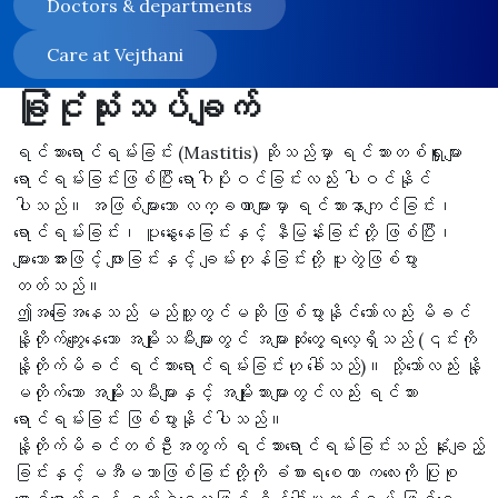
Doctors & departments
Care at Vejthani
ခြုံငုံသုံးသပ်ချက်
ရင်သားရောင်ရမ်းခြင်း (Mastitis) ဆိုသည်မှာ ရင်သားတစ်ရှူးများ
ရောင်ရမ်းခြင်းဖြစ်ပြီး ရောဂါပိုးဝင်ခြင်းလည်း ပါဝင်နိုင်
ပါသည်။ အဖြစ်များသော လက္ခဏာများမှာ ရင်သားနာကျင်ခြင်း၊
ရောင်ရမ်းခြင်း၊ ပူနွေးနေခြင်းနှင့် နီမြန်းခြင်းတို့ ဖြစ်ပြီး၊
များသောအားဖြင့် ဖျားခြင်းနှင့် ချမ်းတုန်ခြင်းတို့ ပူးတွဲဖြစ်ပွား
တတ်သည်။
ဤအခြေအနေသည် မည်သူ့တွင်မဆို ဖြစ်ပွားနိုင်သော်လည်း မိခင်
နို့တိုက်ကျွေးနေသော အမျိုးသမီးများတွင် အများဆုံးတွေ့ရလေ့ရှိသည် (၎င်းကို
နို့တိုက်မိခင် ရင်သားရောင်ရမ်းခြင်းဟု ခေါ်သည်)။ သို့သော်လည်း နို့
မတိုက်သော အမျိုးသမီးများနှင့် အမျိုးသားများတွင်လည်း ရင်သား
ရောင်ရမ်းခြင်း ဖြစ်ပွားနိုင်ပါသည်။
နို့တိုက်မိခင်တစ်ဦးအတွက် ရင်သားရောင်ရမ်းခြင်းသည် နုံးချည့်
ခြင်းနှင့် မအီမသာဖြစ်ခြင်းတို့ကို ခံစားရစေကာ ကလေးကို ပြုစု