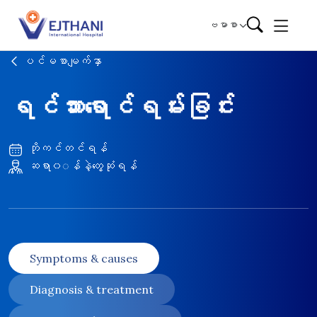
Skip to content
ဗမာစာ
ပင်မစာမျက်နှာ
ရင်သားရောင်ရမ်းခြင်း
ဘိုကင်တင်ရန်
ဆရာ၀◌န်နဲ့တွေ့ဆုံရန်
Symptoms & causes
Diagnosis & treatment