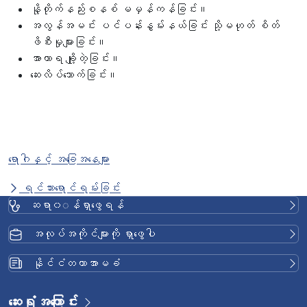
နို့တိုက်နည်းစနစ် မမှန်ကန်ခြင်း။
အလွန်အမင်း ပင်ပန်းနွမ်းနယ်ခြင်း သို့မဟုတ် စိတ်
ဖိစီးမှုများခြင်း။
အာဟာရ ချို့တဲ့ခြင်း။
ဆေးလိပ်သောက်ခြင်း။
ရောဂါနှင့် အခြေအနေများ
ရင်သားရောင်ရမ်းခြင်း
ဆရာ၀◌န်ရှာဖွေရန်
အလုပ်အကိုင်များကို ရှာဖွေပါ
နိုင်ငံတကာအာမခံ
ဆေးရုံအကြောင်း