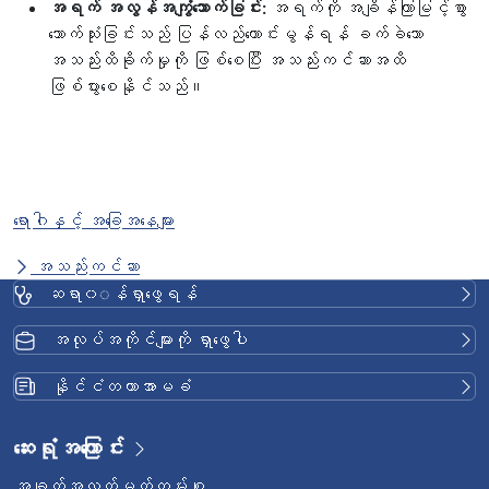
အရက် အလွန်အကျွံသောက်ခြင်း:
အရက်ကို အချိန်ကြာမြင့်စွာ
သောက်သုံးခြင်းသည် ပြန်လည်ကောင်းမွန်ရန် ခက်ခဲသော
အသည်းထိခိုက်မှုကို ဖြစ်စေပြီး အသည်းကင်ဆာအထိ
ဖြစ်ပွားစေနိုင်သည်။
ရောဂါနှင့် အခြေအနေများ
အသည်းကင်ဆာ
ဆရာ၀◌န်ရှာဖွေရန်
အလုပ်အကိုင်များကို ရှာဖွေပါ
နိုင်ငံတကာအာမခံ
ဆေးရုံအကြောင်း
အချက်အလက်မှတ်တမ်းစု