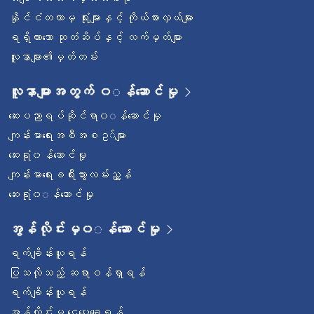
နိုင်ငံတကာမှ ရုံးများနှင့် ကိုယ်စားလှယ်များ
ရရှိထားသော ဆုတံဆိပ်နှင့် လက်မှတ်များ
လူနာများ၏မှတ်တမ်း
လူနာများအတွက် ၀◌န်ဆောင်မှု
ဆေးပညာရပ်ဆိုင်ရာ၀◌န်ဆောင်မှု
ကျန်းမာရေးအစီအစဥ◌်များ
ဆေးရုံ၀န်ဆောင်မှု
ကျန်းမာရေးခရီးသွားလမ်းညွှန်
ဆေးရုံ၀◌န်ဆောင်မှု
အွန်လိုင်းမှ၀◌န်ဆောင်မှု
ရက်ချိန်းယူရန်
ပြသလိုသည့် ဆရာဝန်ရှာရန်
ရက်ချိန်းယူရန်
အွန်လိုင်းမှ ငွေပေးချေရန်