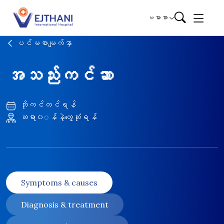
Skip to content
ဗမာစာ
ပင်မစာမျက်နှာ
အသည်းကင်ဆာ
ဘိုကင်တင်ရန်
ဆရာ၀◌န်နဲ့တွေ့ဆုံရန်
Symptoms & causes
Diagnosis & treatment