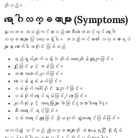
ဆိုသည်။
ရောဂါလက္ခဏာများ (Symptoms)
မူလအစ အသည်းကင်ဆာသည် စောစီးသောအဆင့်တွင် ရောဂါ
လက္ခဏာများ ပြသလေ့မရှိပါ။ အသည်းကင်ဆာ၏ လက္ခဏာရပ်
များမှာ အောက်ပါအတိုင်း ဖြစ်သည်
ရည်ရွယ်ချက်မရှိဘဲ ကိုယ်အလေးချိန် လျော့ကျခြင်း။
ပျို့ခြင်းနှင့် အန်ခြင်း။
အစားအသောက် ပျက်ခြင်း။
မောပန်းနွမ်းနယ်ခြင်း။
ဝမ်းဗိုက်အပေါ်ပိုင်း နာကျင်ခြင်း။
ဝမ်းဗိုက် ရောင်ရမ်းခြင်း/ ဖောခြင်း။
မျက်လုံးနှင့် အရေပြားများ ဝါခြင်း (အသားဝါရောဂါ)။
ဆီးအရောင် ရင့်ခြင်း။
ဝမ်းအရောင် ဖျော့ခြင်း သို့မဟုတ် ရွှံ့စေးရောင်ဖြစ်ခြင်း။
အကယ်၍ သင်သည် ဤလက္ခဏာများကို ခံစားနေရပြီး စိုးရိမ်
ပူပန်မှုရှိပါက ဆရာဝန်နှင့် တိုင်ပင်ဆွေးနွေးပါ။