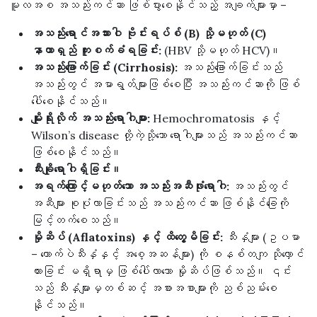
မူလအစ အသည်းကင်ဆာ ဖြစ်ပွားစေနိုင်သည့် အချက်များမှာ –
အသည်းရောင်အသားဝါ ဗိုင်းရပ်စ် (B) သို့မဟုတ် (C)
နာတာရှည် ကူးစက်ခံရခြင်း:
(HBV သို့မဟုတ် HCV)။
အသည်းခြောက်ခြင်း (Cirrhosis):
အသည်းခြောက်ခြင်းသည်
အသည်းတွင် အမာရွတ်များဖြစ်စေပြီး အသည်းကင်ဆာကို ဖြစ်
ပေါ်စေနိုင်သည်။
မျိုးရိုးလိုက် အသည်းရောဂါများ:
Hemochromatosis နှင့်
Wilson’s disease တို့ကဲ့သို့သော ရောဂါများသည် အသည်းကင်ဆာ
ဖြစ်စေနိုင်သည်။
ဆီးချိုရောဂါရှိခြင်း။
အရက်ကြောင့်မဟုတ်သော အသည်းအဆီဖုံးရောဂါ:
အသည်းတွင်
အဆီများ စုပုံလာခြင်းသည် အသည်းကင်ဆာ ဖြစ်နိုင်ခြေကို
မြင့်တက်စေသည်။
မှိုဆိပ် (Aflatoxins) နှင့် ထိတွေ့မိခြင်း:
သီးနှံများ (ဥပမာ
– ကောက်ပဲသီးနှံနှင့် အစေ့အဆန်များ) ကို စနစ်တကျ သိုလှောင်
ထားခြင်း မရှိရာမှ ဖြစ်ပေါ်လာသော မှိုဆိပ်ဖြစ်သည်။ ၎င်း
သည် သီးနှံများမှတစ်ဆင့် အစားအစာများကို ညစ်ညမ်းစေ
နိုင်သည်။