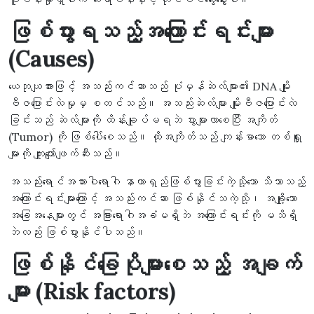
ဖြစ်ပွားရသည့်အကြောင်းရင်းများ
(Causes)
ယေဘုယျအားဖြင့် အသည်းကင်ဆာသည် ပုံမှန်ဆဲလ်များ၏ DNA မျိုး
ဗီဇပြောင်းလဲမှုမှ စတင်သည်။ အသည်းဆဲလ်များ မျိုးဗီဇပြောင်းလဲ
ခြင်းသည် ဆဲလ်များကို ထိန်းချုပ်မရဘဲ ပွားများလာစေပြီး အကျိတ်
(Tumor) ကို ဖြစ်ပေါ်စေသည်။ ထိုအကျိတ်သည် ကျန်းမာသော တစ်ရှူး
များကို ကျူးကျော်ဖျက်ဆီးသည်။
အသည်းရောင်အသားဝါရောဂါ နာတာရှည်ဖြစ်ပွားခြင်းကဲ့သို့သော သိသာသည့်
အကြောင်းရင်းများကြောင့် အသည်းကင်ဆာ ဖြစ်နိုင်သကဲ့သို့၊ အချို့သော
အခြေအနေများတွင် အခြားရောဂါအခံမရှိဘဲ အကြောင်းရင်းကို မသိရှိ
ဘဲလည်း ဖြစ်ပွားနိုင်ပါသည်။
ဖြစ်နိုင်ခြေပိုများစေသည့် အချက်
များ (Risk factors)