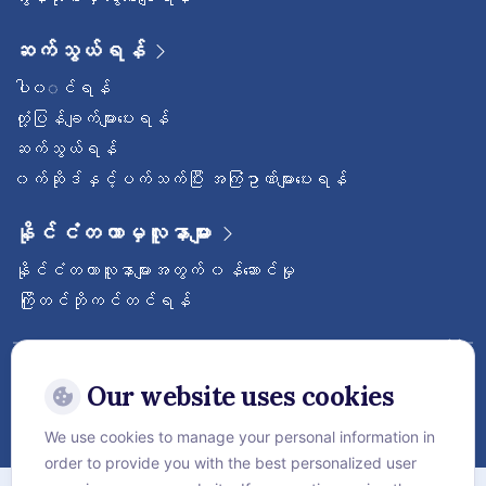
ဆက်သွယ်ရန်
ပါ၀◌င်ရန်
တုံ့ပြန်ချက်များပေးရန်
ဆက်သွယ်ရန်
၀က်ဆိုဒ်နှင့်ပက်သက်ပြီး အကြံဥာဏ်များပေးရန်
နိုင်ငံတကာမှလူနာများ
နိုင်ငံတကာလူနာများအတွက် ၀န်ဆောင်မှု
ကြိုတင်ဘိုကင်တင်ရန်
ဝေ့ဌာနီနိုင်ငံတကာဆေးရုံကြီးကို follow လုပ်
ထားပါ
Our website uses cookies
We use cookies to manage your personal information in
order to provide you with the best personalized user
အကြောင်း