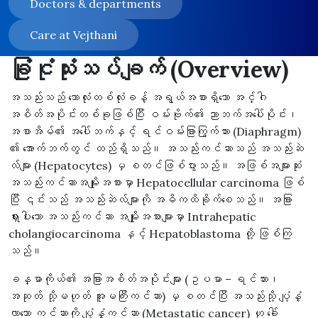
Doctors & departments
Care at Vejthani
ခြုံငုံသုံးသပ်ချက် (Overview)
အသည်းသည် ဘောလုံးတစ်လုံးခန့် အရွယ်အစားရှိသော အင်္ဂါ
အစိတ်အပိုင်းတစ်ခုဖြစ်ပြီး ဝမ်းဗိုက်၏ ညာဘက်အပေါ်ပိုင်း၊
အစာအိမ်၏ အပေါ်ဘက်နှင့် ရင်ဝမ်းခြားကြွက်သား (Diaphragm)
၏ အောက်ဘက်တွင် တည်ရှိသည်။ အသည်းကင်ဆာသည် အသည်းဆဲ
လ်များ (Hepatocytes) မှ စတင်ဖြစ်ပွားသည်။ အဖြစ်အများဆုံး
အသည်းကင်ဆာအမျိုးအစားမှာ Hepatocellular carcinoma ဖြစ်
ပြီး ၎င်းသည် အသည်းဆဲလ်များကို အဓိကထိခိုက်စေသည်။ အခြား
ရှားပါးသော အသည်းကင်ဆာ အမျိုးအစားများမှာ Intrahepatic
cholangiocarcinoma နှင့် Hepatoblastoma တို့ ဖြစ်ကြ
သည်။
ခန္ဓာကိုယ်၏ အခြားအစိတ်အပိုင်းများ (ဥပမာ – ရင်သား၊
အဆုတ် သို့မဟုတ် အူမကြီးကင်ဆာ) မှ စတင်ပြီး အသည်းသို့ ပျံ့နှံ့
လာသော ကင်ဆာကို ပျံ့နှံ့ကင်ဆာ (Metastatic cancer) ဟု ခေါ်