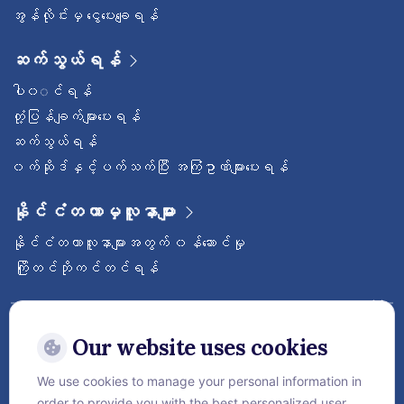
အွန်လိုင်းမှ ငွေပေးချေရန်
ဆက်သွယ်ရန်
ပါ၀◌င်ရန်
တုံ့ပြန်ချက်များပေးရန်
ဆက်သွယ်ရန်
၀က်ဆိုဒ်နှင့်ပက်သက်ပြီး အကြံဥာဏ်များပေးရန်
နိုင်ငံတကာမှလူနာများ
နိုင်ငံတကာလူနာများအတွက် ၀န်ဆောင်မှု
ကြိုတင်ဘိုကင်တင်ရန်
ဝေ့ဌာနီနိုင်ငံတကာဆေးရုံကြီးကို follow လုပ်
ထားပါ
Our website uses cookies
We use cookies to manage your personal information in
order to provide you with the best personalized user