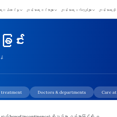
ရေး၀န်ဆောင်မှု
ကျန်းမာရေးစင်တာများ
ကျန်းမာရေးပက်ကေ့ချ်များ
ကျန်းမာရေးဆိ
ခြင်း
န်
& treatment
Doctors & departments
Care at
ဟုတ် bowel incontinence) ဆိုသည်မှာ ဝမ်းသွားခြင်းကို မ