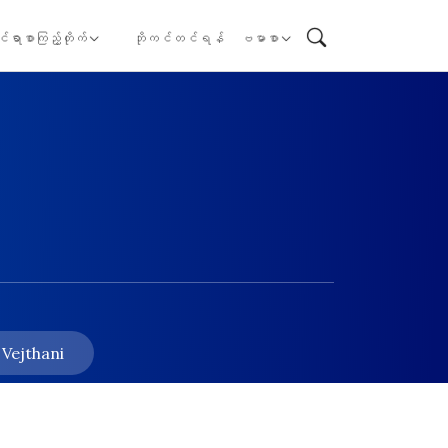
ုင်ရာစာကြည့်တိုက်
ဘိုကင်တင်ရန်
ဗမာစာ
 Vejthani