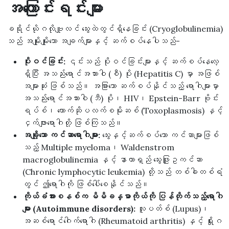
အကြောင်းရင်းများ
ခရိုင်ယိုဂလိုဗျူလင် သွေးထဲတွင်ရှိနေခြင်း (Cryoglobulinemia)
သည် အမျိုးမျိုးသော အချက်များနှင့် ဆက်စပ်နေပါသည်-
ပိုးဝင်ခြင်း:
၎င်းသည် ပိုးဝင်ခြင်းများနှင့် ဆက်စပ်နေလေ့
ရှိပြီး အသည်းရောင်အသားဝါ (စီ) ပိုး (Hepatitis C) မှာ အဖြစ်
အများဆုံး ဖြစ်သည်။ အခြားသော ဆက်စပ်နိုင်သည့် ရောဂါများမှာ
အသည်းရောင်အသားဝါ (ဘီ) ပိုး၊ HIV၊ Epstein-Barr ဗိုင်း
ရပ်စ်၊ တောက်ဆိုပလက်စမိုးဆစ် (Toxoplasmosis) နှင့်
ငှက်ဖျားရောဂါတို့ ဖြစ်ကြသည်။
အချို့သော ကင်ဆာရောဂါများ:
သွေးနှင့်ဆက်စပ်သော ကင်ဆာများဖြစ်
သည့် Multiple myeloma၊ Waldenstrom
macroglobulinemia နှင့် နာတာရှည် သွေးဖြူဥကင်ဆာ
(Chronic lymphocytic leukemia) တို့သည် တစ်ခါတစ်ရံ
တွင် ဤရောဂါကို ဖြစ်ပေါ်စေနိုင်သည်။
ကိုယ်ခံအားစနစ်က မိမိခန္ဓာကိုယ်ကို ပြန်တိုက်သည့်ရောဂါ
များ (Autoimmune disorders):
လူပတ်စ် (Lupus)၊
အဆစ်ရောင်ဂေါက်ရောဂါ (Rheumatoid arthritis) နှင့် ရှိုးဂ