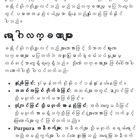
ခရိုင်ယိုဂလိုဗျူလင်သည် မည်သည့်လက္ခဏာမျှ မပြဘဲ သွေးထဲ
တွင် ပမာဏအနည်းငယ်မျှသာ ရှိနေသည်မျိုးလည်း ဖြစ်နိုင်
ပါသည်။
ရောဂါလက္ခဏာများ
ခရိုင်ယိုဂလိုဗျူလင်သည် များသောအားဖြင့် သိသာထင်ရှားသော
လက္ခဏာများ မပြတတ်ဘဲ အထူးပြုဓာတ်ခွဲစမ်းသပ်မှုများမှ
တစ်ဆင့်သာ တွေ့ရှိရလေ့ရှိသည်။ သို့သော် လက္ခဏာများ ဖြစ်ပေါ်လာပါ
က အောက်ပါတို့ ပါဝင်တတ်သည်-
နုံးချိခြင်း:
ပုံမှန်ထက် ပိုမိုပင်ပန်းနုံးနယ်နေခြင်း။
အဆစ်အမြစ် ကိုက်ခဲခြင်း:
အဆစ်များအတွင်း နာကျင်ခြင်း
သို့မဟုတ် မသက်မသာဖြစ်ခြင်း။
ထုံကျင်ခြင်း သို့မဟုတ် အားနည်းခြင်း:
အထိအတွေ့မသိခြင်း
သို့မဟုတ် အားမရှိသကဲ့သို့ဖြစ်ခြင်း (များသောအားဖြင့် လက်နှင့်
ခြေထောက်များတွင် ဖြစ်တတ်သည်)။
Purpura အနီစက်များ:
အနီစက်များ သို့မဟုတ် ခရမ်းရောင်
အညိုအမည်းကွက်များ ပါဝင်သော ထူးခြားသည့် အရေပြားအနီစက်