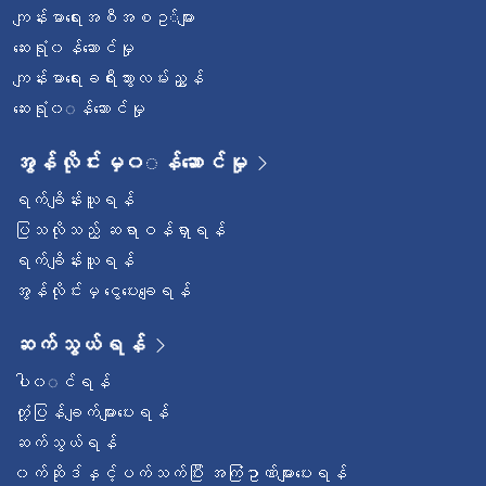
ကျန်းမာရေးအစီအစဥ◌်များ
ဆေးရုံ၀န်ဆောင်မှု
ကျန်းမာရေးခရီးသွားလမ်းညွှန်
ဆေးရုံ၀◌န်ဆောင်မှု
အွန်လိုင်းမှ၀◌န်ဆောင်မှု
ရက်ချိန်းယူရန်
ပြသလိုသည့် ဆရာဝန်ရှာရန်
ရက်ချိန်းယူရန်
အွန်လိုင်းမှ ငွေပေးချေရန်
ဆက်သွယ်ရန်
ပါ၀◌င်ရန်
တုံ့ပြန်ချက်များပေးရန်
ဆက်သွယ်ရန်
၀က်ဆိုဒ်နှင့်ပက်သက်ပြီး အကြံဥာဏ်များပေးရန်