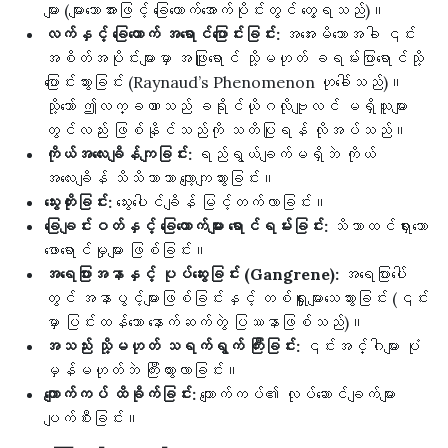
များ (များသောအားဖြင့် ခြေထောက်အောက်ပိုင်းတွင် တွေ့ရသည်)။
လက်နှင့် ခြေထောက် အရောင်ပြောင်းခြင်း:
အအေးမိသောအခါ ၎င်း
အစိတ်အပိုင်းများမှာ အဖြူရောင် သို့မဟုတ် ခရမ်းပြာရောင်သို့
ပြောင်းသွားခြင်း (Raynaud’s Phenomenon ဟုခေါ်သည်)။
သို့သော် ဤလက္ခဏာသည် ခရိုင်ယိုဂလိုဗျူလင် မရှိသူများ
တွင်လည်း ဖြစ်နိုင်သည်ကို သတိပြုရန် လိုအပ်သည်။
ကိုယ်အလေးချိန်ကျခြင်း:
ရည်ရွယ်ချက်မရှိဘဲ ကိုယ်
အလေးချိန် သိသိသာသာ လျော့ကျသွားခြင်း။
သွေးတိုးခြင်း:
သွေးပေါင်ချိန် မြင့်တက်လာခြင်း။
ခြေချင်းဝတ်နှင့် ခြေထောက်များ ရောင်ရမ်းခြင်း:
သိသာထင်ရှားသော
ဖောရောင်မှုများ ဖြစ်ခြင်း။
အရေပြားအနာနှင့် ပုပ်ဆွေးခြင်း (Gangrene):
အရေပြားပေါ်
တွင် အနာပွင့်များဖြစ်ခြင်းနှင့် တစ်ရှူးများသေသွားခြင်း (၎င်း
မှာ ပြင်းထန်သော နောက်ဆက်တွဲ ပြဿနာဖြစ်သည်)။
အသည်း သို့မဟုတ် သရက်ရွက် ကြီးခြင်း:
၎င်းအင်္ဂါများ ပုံ
မှန်မဟုတ်ဘဲ ကြီးထွားလာခြင်း။
ကျောက်ကပ် ထိခိုက်ခြင်း:
ကျောက်ကပ်၏ လုပ်ဆောင်ချက်များ
ပျက်စီးခြင်း။