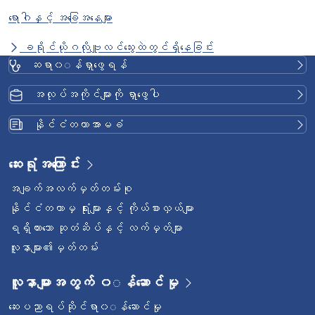
ရောဂါနှင့် အခြေအနေများ
ခရိုင်ယိုဂလိုဗျူလင်သွေးထဲတွင်ရှိနေခြင်း
ဆရာ၀◌န်ရှာဖွေရန်
အလုပ်အကိုင်များကို ရှာဖွေပါ
နိုင်ငံတကာအာမခံ
ဆေးရုံအကြောင်း
အချက်အလက်မှတ်တမ်းစု
နိုင်ငံတကာမှ ရုံးများနှင့် ကိုယ်စားလှယ်များ
ရရှိထားသော ဆုတံဆိပ်နှင့် လက်မှတ်များ
လူနာများ၏မှတ်တမ်း
လူနာများအတွက် ၀◌န်ဆောင်မှု
ဆေးပညာရပ်ဆိုင်ရာ၀◌န်ဆောင်မှု