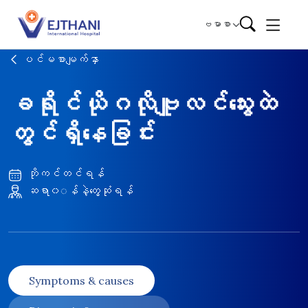
Skip to content
ဗမာစာ
ပင်မစာမျက်နှာ
ခရိုင်ယိုဂလိုဗျူလင်သွေးထဲ
တွင်ရှိနေခြင်း
ဘိုကင်တင်ရန်
ဆရာ၀◌န်နဲ့တွေ့ဆုံရန်
Symptoms & causes