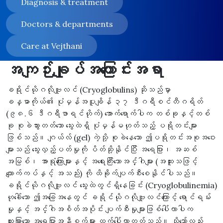
Diagnosis & treatment
Doctors & departments
Care at Vejthani
အကျဉ်းချုပ်အကြောင်းအရာ
ခရိုင်ယိုဂလိုဗျူလင် (Cryoglobulins) ဆိုသည်မှာ
ခန္ဓာကိုယ်၏ ပုံမှန်အပူချိန် ၃၇ ဒီဂရီစင်တီဂရိတ်
(၉၈.၆ ဒီဂရီဖာရင်ဟိုက်) အောက်ရောက်ပါက တစ်ခုနှင့်တစ်
ခု စုခဲသွားတတ်သော သွေးထဲရှိ ပုံမှန်မဟုတ်သည့် ပရိုတင်းများ
ဖြစ်သည်။ ဂျယ်လ် (gel) ကဲ့သို့ စုခဲနေသော ဤပရိုတင်းအစုအဝေး
များသည် သွေးလှည့်ပတ်မှုကို ပိတ်ဆို့နိုင်ပြီး အရေပြား၊ အဆစ်
အမြစ်၊ အာရုံကြောများနှင့် အရေးကြီးသောအင်္ဂါများ (အထူးသဖြင့်
ကျောက်ကပ်နှင့် အသည်း) ကို ထိခိုက်ပျက်စီးစေနိုင်ပါသည်။
ခရိုင်ယိုဂလိုဗျူလင် သွေးထဲတွင်ရှိနေခြင်း (Cryoglobulinemia)
ဟုခေါ်သော ဤအခြေအနေတွင် ခရိုင်ယိုဂလိုဗျူလင်ကြောင့် ရောင်ရမ်း
မှုနှင့် အင်္ဂါအစိတ်အပိုင်း ပျက်စီးမှုများဖြစ်ပေါ်လာပါက
ထူးခြားသော အရေပြားအနီစက်များ ထွက်ပေါ်လာတတ်သည်။ သို့သော်လည်း