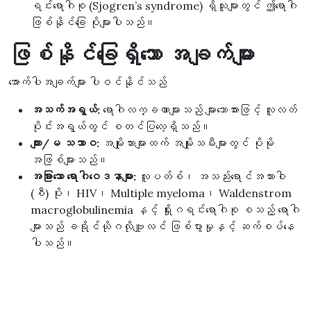
ရင်းရောဂါစု (Sjogren’s syndrome) ရှိသူများတွင် ဤရောဂါ
ဖြစ်နိုင်ခြေ ပိုများပါသည်။
ဖြစ်နိုင်ခြေရှိသော အချက်များ
အောက်ပါအချက်များ ပါဝင်နိုင်သည်
အသက်အရွယ်:
ရောဂါလက္ခဏာများသည် များသောအားဖြင့် လူလတ်
ပိုင်းအရွယ်တွင် စတင်ပြလေ့ရှိသည်။
ကျား/မ သဘာဝ:
အမျိုးသားများထက် အမျိုးသမီးများတွင် ပိုမို
အဖြစ်များသည်။
အခြားသော ရောဂါဝေဒနာများ:
လူပတ်စ်၊ အသည်းရောင်အသားဝါ
(စီ) ပိုး၊ HIV၊ Multiple myeloma၊ Waldenstrom
macroglobulinemia နှင့် ရှိုးဂရင်းရောဂါစု စသည့် ရောဂါ
များသည် ခရိုင်ယိုဂလိုဗျူလင် ဖြစ်ပွားမှုနှင့် ဆက်စပ်နေ
ပါသည်။