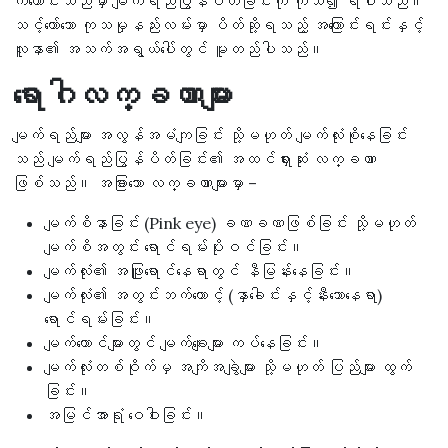
ကံကောင်းသည်မှာ မျက်ရည်ပြွန်ပိတ်ခြင်းကို ကုသ၍ ရပါသည်။
သင့်တော်သော ကုသမှုနည်းလမ်းမှာ ပိတ်ဆို့ရသည့် အကြောင်းရင်းနှင့်
လူနာ၏ အသက်အရွယ်ပေါ်တွင် မူတည်ပါသည်။
ရောဂါလက္ခဏာများ
မျက်ရည်များ အလွန်အမံကျခြင်း သို့မဟုတ် မျက်လုံးစိုနေခြင်း
သည် မျက်ရည်ပြွန်ပိတ်ခြင်း၏ အထင်ရှားဆုံး လက္ခဏာ
ဖြစ်သည်။ အခြားသော လက္ခဏာများမှာ –
မျက်စိနာခြင်း (Pink eye) ခဏခဏဖြစ်ခြင်း သို့မဟုတ်
မျက်စိအတွင်း ရောင်ရမ်းပိုးဝင်ခြင်း။
မျက်လုံး၏ အဖြူရောင်နေရာတွင် နီမြန်းနေခြင်း။
မျက်လုံး၏ အတွင်းဘက်ထောင့် (နှာခေါင်းနှင့်နီးသောနေရာ)
ရောင်ရမ်းခြင်း။
မျက်တောင်များတွင် မျက်ချေးများ ကပ်နေခြင်း။
မျက်လုံးတစ်ဝိုက်မှ အကျိအချွဲများ သို့မဟုတ် ပြည်များ ထွက်
ခြင်း။
အမြင်အာရုံ ဝေဝါးခြင်း။