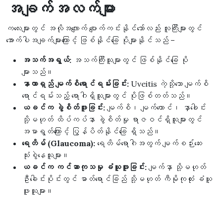
အချက်အလက်များ
ကလေးများတွင် အလိုအလျောက် ပျောက်ကင်းနိုင်သော်လည်း လူကြီးများတွင်
အောက်ပါအချက်များကြောင့် ဖြစ်နိုင်ခြေ ပိုများနိုင်သည် –
အသက်အရွယ်:
အသက်ကြီးသူများတွင် ဖြစ်နိုင်ခြေ ပို
များသည်။
နာတာရှည် မျက်စိရောင်ရမ်းခြင်း:
Uveitis ကဲ့သို့သော မျက်စိ
ရောင်ရမ်းသည့် ရောဂါရှိသူများတွင် ပိုဖြစ်တတ်သည်။
ယခင်က ခွဲစိတ်ဖူးခြင်း:
မျက်စိ၊ မျက်တောင်၊ နှာခေါင်း
သို့မဟုတ် ထိပ်ကပ်နာ ခွဲစိတ်မှု ရာဇဝင်ရှိသူများတွင်
အမာရွတ်ကြောင့် ပြွန်ပိတ်နိုင်ခြေ ရှိသည်။
ရေတိမ် (Glaucoma):
ရေတိမ်ရောဂါအတွက် မျက်စဉ်းဆေး
သုံးစွဲနေသူများ။
ယခင်က ကင်ဆာကုသမှု ခံယူဖူးခြင်း:
မျက်နှာ သို့မဟုတ်
ဦးခေါင်းပိုင်းတွင် ဓာတ်ရောင်ခြည် သို့မဟုတ် ကီမိုကုထုံး ခံယူ
ဖူးသူများ။