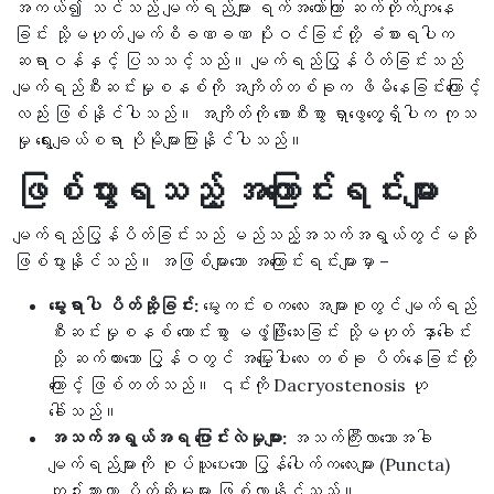
အကယ်၍ သင်သည် မျက်ရည်များ ရက်အတော်ကြာ ဆက်တိုက်ကျနေ
ခြင်း သို့မဟုတ် မျက်စိခဏခဏ ပိုးဝင်ခြင်းတို့ ခံစားရပါက
ဆရာဝန်နှင့် ပြသသင့်သည်။ မျက်ရည်ပြွန်ပိတ်ခြင်းသည်
မျက်ရည်စီးဆင်းမှုစနစ်ကို အကျိတ်တစ်ခုက ဖိမိနေခြင်းကြောင့်
လည်း ဖြစ်နိုင်ပါသည်။ အကျိတ်ကို စောစီးစွာ ရှာဖွေတွေ့ရှိပါက ကုသ
မှု ရွေးချယ်စရာ ပိုမိုများပြားနိုင်ပါသည်။
ဖြစ်ပွားရသည့် အကြောင်းရင်းများ
မျက်ရည်ပြွန်ပိတ်ခြင်းသည် မည်သည့်အသက်အရွယ်တွင်မဆို
ဖြစ်ပွားနိုင်သည်။ အဖြစ်များသော အကြောင်းရင်းများမှာ –
မွေးရာပါ ပိတ်ဆို့ခြင်း:
မွေးကင်းစကလေး အများစုတွင် မျက်ရည်
စီးဆင်းမှုစနစ် ကောင်းစွာ မဖွံ့ဖြိုးသေးခြင်း သို့မဟုတ် နှာခေါင်း
သို့ ဆက်ထားသော ပြွန်ဝတွင် အမြှေးပါးလေး တစ်ခု ပိတ်နေခြင်းတို့
ကြောင့် ဖြစ်တတ်သည်။ ၎င်းကို Dacryostenosis ဟု
ခေါ်သည်။
အသက်အရွယ်အရ ပြောင်းလဲမှုများ:
အသက်ကြီးလာသောအခါ
မျက်ရည်များကို စုပ်ယူပေးသော ပြွန်ပေါက်ကလေးများ (Puncta)
ကျဉ်းသွားကာ ပိတ်ဆို့မှုများ ဖြစ်လာနိုင်သည်။