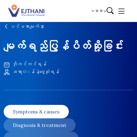
Skip to content
ဗမာစာ
ပင်မစာမျက်နှာ
မျက်ရည်ပြွန်ပိတ်ဆို့ခြင်း
ဘိုကင်တင်ရန်
ဆရာ၀◌န်နဲ့တွေ့ဆုံရန်
Symptoms & causes
Diagnosis & treatment