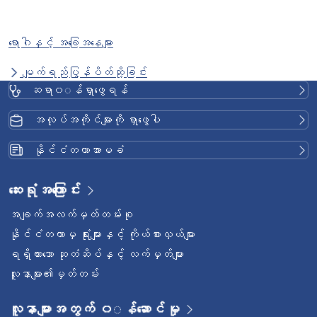
ရောဂါနှင့် အခြေအနေများ
မျက်ရည်ပြွန်ပိတ်ဆို့ခြင်း
ဆရာ၀◌န်ရှာဖွေရန်
အလုပ်အကိုင်များကို ရှာဖွေပါ
နိုင်ငံတကာအာမခံ
ဆေးရုံအကြောင်း
အချက်အလက်မှတ်တမ်းစု
နိုင်ငံတကာမှ ရုံးများနှင့် ကိုယ်စားလှယ်များ
ရရှိထားသော ဆုတံဆိပ်နှင့် လက်မှတ်များ
လူနာများ၏မှတ်တမ်း
လူနာများအတွက် ၀◌န်ဆောင်မှု