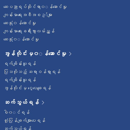
ဆေးပညာရပ်ဆိုင်ရာ၀◌န်ဆောင်မှု
ကျန်းမာရေးအစီအစဥ◌်များ
ဆေးရုံ၀န်ဆောင်မှု
ကျန်းမာရေးခရီးသွားလမ်းညွှန်
ဆေးရုံ၀◌န်ဆောင်မှု
အွန်လိုင်းမှ၀◌န်ဆောင်မှု
ရက်ချိန်းယူရန်
ပြသလိုသည့် ဆရာဝန်ရှာရန်
ရက်ချိန်းယူရန်
အွန်လိုင်းမှ ငွေပေးချေရန်
ဆက်သွယ်ရန်
ပါ၀◌င်ရန်
တုံ့ပြန်ချက်များပေးရန်
ဆက်သွယ်ရန်