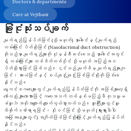
Doctors & departments
Care at Vejthani
ခြုံငုံသုံးသပ်ချက်
မျက်ရည်ပြွန်ပိတ်ခြင်း (သို့မဟုတ်) နှာခေါင်းနှင့်မျက်ရည်
လမ်းကြောင်း ပိတ်ဆို့ခြင်း (Nasolacrimal duct obstruction)
ဆိုသည်မှာ မျက်ရည်များကို ပုံမှန်စီးဆင်းစေသည့် နှာခေါင်းအတွင်း
ရှိ လမ်းကြောင်းများ တစ်စိတ်တစ်ပိုင်း သို့မဟုတ် အပြည့်အဝ
ပိတ်ဆို့သွားခြင်း ဖြစ်သည်။ ၎င်းသည် မျက်စိမှ မျက်ရည်များကျ
ခြင်း၊ ယားယံခြင်းနှင့် စပ်ဖျဉ်းဖျဉ်းဖြစ်ခြင်းတို့ကို ဖြစ်စေ
နိုင်သည်။
မွေးကင်းစကလေးများတွင် မျက်ရည်ပြွန်ပိတ်ခြင်းကို အဖြစ်များလေ့ရှိ
သော်လည်း များသောအားဖြင့် ကလေးအသက် တစ်နှစ်မပြည့်မီ ကုသမှုမ
ခံယူဘဲ အလိုအလျောက် ပျောက်ကွယ်သွားတတ်သည်။ လူကြီးများတွင်မူ
ထိခိုက်ဒဏ်ရာရခြင်း၊ ပိုးဝင်ခြင်း သို့မဟုတ် (ရှားရှားပါးပါး
အခြေအနေများတွင်) အကျိတ်ဖြစ်ခြင်းတို့ကြောင့် မျက်ရည်ပြွန်ပိတ်
နိုင်သည်။