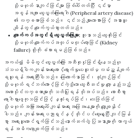
သို့မဟုတ် နာကျင်ခြင်းများ ဖြစ်ပေါ်တတ်ပြီး ၎င်းမှာ
အစွန်အဖျား သွေးလွှတ်ကြောရောဂါ (Peripheral artery disease)
၏ လက္ခဏာဖြစ်သည်။ ၎င်းသည် များသောအားဖြင့် အနားယူ
ချိန်တွင် ပျောက်ကွယ်သွားတတ်သည်။
ကျောက်ကပ်အတွင်းရှိ သွေးလွှတ်ကြောများ:
လူနာသည် သွေးတိုးခြင်း
သို့မဟုတ် ကျောက်ကပ်အလုပ်မလုပ်တော့ခြင်း (Kidney
failure) တို့ကို ခံစားရမည်ဖြစ်သည်။
အကယ်၍ မိမိတွင် သွေးလွှတ်ကြော အဆီစုပုံခြင်းရှိနေသည်ဟု
သံသယရှိပါက ကျန်းမာရေးစောင့်ရှောက်မှုပေးသူထံမှ လမ်းညွှန်ချက်
ရယူရန် အရေးကြီးပါသည်။ ခြေထောက်နာခြင်း၊ ထုံကျဉ်ခြင်း
သို့မဟုတ် ရင်ဘတ်အောင့်ခြင်းကဲ့သို့သော သွေးစီးဆင်းမှု လျော့နည်းသည့်
အစောပိုင်းလက္ခဏာများကို သတိပြုရန် လိုအပ်သည်။ စောစီးစွာ
ရောဂါရှာဖွေကုသခြင်းဖြင့် နှလုံးရပ်ခြင်း၊ လေဖြတ်ခြင်း
သို့မဟုတ် အခြားအရေးပေါ် ကျန်းမာရေးအခြေအနေများကို လျှော့ချနိုင်
ပါသည်။ ကျန်းမာရေးပညာရှင်နှင့် တိုင်ပင်ဆွေးနွေးပြီး လျင်မြန်
စွာ အရေးယူဆောင်ရွက်ခြင်းသည် နောက်ဆက်တွဲ ပြဿနာများကို ကာကွယ်
ရန် အဓိကသော့ချက်ဖြစ်သည်။