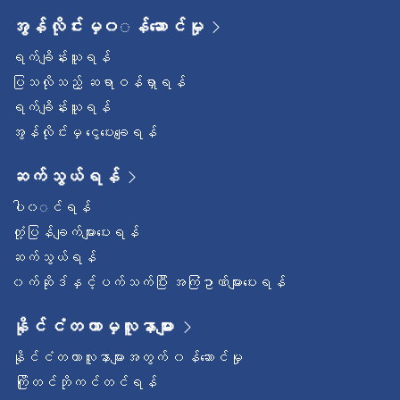
အွန်လိုင်းမှ၀◌န်ဆောင်မှု
ရက်ချိန်းယူရန်
ပြသလိုသည့် ဆရာဝန်ရှာရန်
ရက်ချိန်းယူရန်
အွန်လိုင်းမှ ငွေပေးချေရန်
ဆက်သွယ်ရန်
ပါ၀◌င်ရန်
တုံ့ပြန်ချက်များပေးရန်
ဆက်သွယ်ရန်
၀က်ဆိုဒ်နှင့်ပက်သက်ပြီး အကြံဥာဏ်များပေးရန်
နိုင်ငံတကာမှလူနာများ
နိုင်ငံတကာလူနာများအတွက် ၀န်ဆောင်မှု
ကြိုတင်ဘိုကင်တင်ရန်