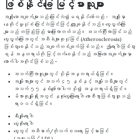
ဖြစ်နိုင်ခြေ မြင့်မားသူများ
အချို့သောအချက်များသည် ပြောင်းလဲ၍မရနိုင်သော်လည်း၊ အချို့မှာ
နေထိုင်မှုပုံစံ ပြောင်းလဲခြင်းဖြင့် လျှော့ချနိုင်သည်။သွေးလွှတ်ကြော
များသည် တဖြည်းဖြည်း မာကြောလာတတ်သည်။ အသက်ကြီးလာခြင်းသည်
သွေးလွှတ်ကြောအတွင်း အဆီခဲများစုပုံခြင်း (Atherosclerosis)
ဖြစ်ပွားစေနိုင်သည့် အချက်တစ်ချက်ဖြစ်သည်။ ဤရောဂါဖြစ်ပွား
ရန် အန္တရာယ်ကို မြင့်တက်စေနိုင်သည့် အခြားသောအချက်များမှာ
အောက်ပါအတိုင်းဖြစ်သည် –
အသက်ကြီးလာသူများတွင် ပိုမိုအန္တရာယ်ရှိခြင်း။
အမျိုးသားများတွင် အသက် ၄၅ နှစ်နှင့် အမျိုးသမီးများတွင်
အသက် ၅၅ နှစ်ကျော်လာပါက ပို၍ အန္တရာယ်ရှိခြင်း။
မိသားစုမျိုးရိုးအတွင်း နှလုံးသွေးကြောရောဂါ စောစီးစွာဖြစ်ပွားဖူးသည့်
ရာဇဝင်ရှိခြင်း။
ဆီးချိုရောဂါ
သွေးတိုးရောဂါ
သွေးတွင်း အဆီဓာတ်/ကိုလက်စထရော မြင့်မားခြင်း
(အထူးသဖြင့် LDL)