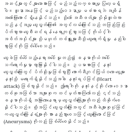
အဆင့်များတွင် များသောအားဖြင့် မည်သည့်လက္ခဏာမျှ ပြလေ့မရှိ
ပါ။ လူနာအနေဖြင့် မည်သည့်ဝေဒနာမျှ မခံစားရဘဲ အချိန်
အတော်ကြာအောင် ရှိနေနိုင်သည်။ သို့သော် အဆီဖတ်များ ပိုမိုထူထဲလာ
သည်နှင့်အမျှ သွေးလွှတ်ကြော၏ အတွင်းလမ်းကြောင်းသည် တဖြည်းဖြည်း
ပိတ်သွားကာ သွေးစီးဆင်းရန် နေရာကျဉ်းသွားသဖြင့် ကိုယ်င်္ဂါ
အစိတ်အပိုင်းများ သို့မဟုတ် တစ်ရှူးများဆီသို့ သွေးရောက်ရှိမှု နည်းပါး
သွားခြင်းကို ဖြစ်ပေါ်စေသည်။
သွေးခဲဖြစ်ပေါ်သည့်နေရာအပေါ် မူတည်၍ ခန္ဓာကိုယ်အပေါ်
သက်ရောက်မှုမှာ ကွာခြားနိုင်ပါသည်။ ဥပမာအားဖြင့် နှလုံး
သွေးလွှတ်ကြောတွင် ပိတ်ဆို့မှုဖြစ်ပွားပြီး အောက်ဆီဂျင်ကြွယ်ဝသော သွေးများ
နှလုံးသို့ မရောက်ရှိနိုင်သည့်အခါ နှလုံးရပ်ခြင်း (Heart
attack) ဖြစ်ပွားနိုင်သည်။ ဤရောဂါကို နှလုံးနှင့်ဆိုင်သော ဝေဒနာ
တစ်ခုအဖြစ်သာ အများစုက ထင်မှတ်ထားကြသော်လည်း ၎င်းသည်
ခန္ဓာကိုယ်ရှိ အခြားသောနေရာမှ သွေးလွှတ်ကြောများကိုလည်း ထိခိုက်စေ
နိုင်ပါသည်။ ထို့အပြင် သွေးလွှတ်ကြောအတွင်း အဆီခဲများစုပုံခြင်း
က သွေးလွှတ်ကြောနံရံများကို အားနည်းသွားစေသဖြင့် သွေးကြောဖောင်းခြင်း
(Aneurysms) ကိုလည်း ဖြစ်ပေါ်စေနိုင်သည်။