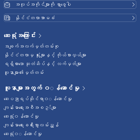
အလုပ်အကိုင်များကို ရှာဖွေပါ
နိုင်ငံတကာအာမခံ
ဆေးရုံအကြောင်း
အချက်အလက်မှတ်တမ်းစု
နိုင်ငံတကာမှ ရုံးများနှင့် ကိုယ်စားလှယ်များ
ရရှိထားသော ဆုတံဆိပ်နှင့် လက်မှတ်များ
လူနာများ၏မှတ်တမ်း
လူနာများအတွက် ၀◌န်ဆောင်မှု
ဆေးပညာရပ်ဆိုင်ရာ၀◌န်ဆောင်မှု
ကျန်းမာရေးအစီအစဥ◌်များ
ဆေးရုံ၀န်ဆောင်မှု
ကျန်းမာရေးခရီးသွားလမ်းညွှန်
ဆေးရုံ၀◌န်ဆောင်မှု