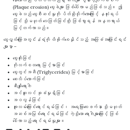
နေသော်လည်း ပတ်ပတ်လည်ရှိ ဆဲလ်များ ပွန်းပဲ့ပျက်စီးပါက
(Plaque erosion) သွေးခဲများ ဖြစ်ပေါ်လာမည်ဖြစ်သည်။ ဤ
သွေးခဲသည် သွေးစီးဆင်းမှုကို ပိတ်ဆို့လိုက်သောကြောင့် နှလုံးရပ်
ခြင်း သို့မဟုတ် လေဖြတ်ခြင်းတို့ ဖြစ်ပွားရန် အန္တရာယ်
မြင့်တက်လာသည်။
သွေးလွှတ်ကြောအတွင်းနံရံကို ထိခိုက်စေနိုင်သည့် အခြေခံအကြောင်းရင်း
များမှာ –
သွေးတိုးခြင်း
ကိုလက်စထရော မြင့်မားခြင်း
သွေးတွင်းအဆီ (Triglycerides) မြင့်မားခြင်း
ဆေးလိပ်သောက်ခြင်း
ဆီးချိုရောဂါ
အင်ဆူလင် ခုခံမှုရှိခြင်း
အဝလွန်ခြင်း
အူလမ်းကြောင်းရောင်ရမ်းခြင်း၊ အရေပြားလေးဖက်နာ သို့မဟုတ်
အဆစ်အမြစ်ရောင်ရမ်းခြင်း ကဲ့သို့သော ရောဂါများကြောင့် ဖြစ်
ပေါ်လာသည့် ရောင်ရမ်းမှုများ။