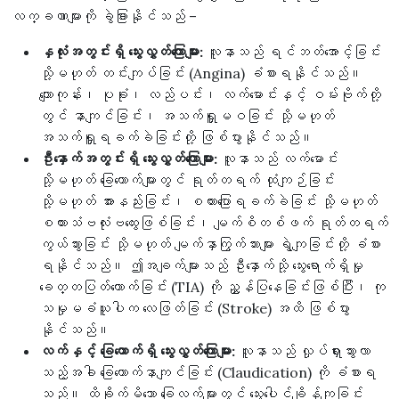
လက္ခဏာများကို ခွဲခြားနိုင်သည် –
နှလုံးအတွင်းရှိ သွေးလွှတ်ကြောများ:
လူနာသည် ရင်ဘတ်အောင့်ခြင်း
သို့မဟုတ် တင်းကျပ်ခြင်း (Angina) ခံစားရနိုင်သည်။
ကျောကုန်း၊ ပုခုံး၊ လည်ပင်း၊ လက်မောင်းနှင့် ဝမ်းဗိုက်တို့
တွင် နာကျင်ခြင်း၊ အသက်ရှူမဝခြင်း သို့မဟုတ်
အသက်ရှူရခက်ခဲခြင်းတို့ ဖြစ်ပွားနိုင်သည်။
ဦးနှောက်အတွင်းရှိ သွေးလွှတ်ကြောများ:
လူနာသည် လက်မောင်း
သို့မဟုတ် ခြေထောက်များတွင် ရုတ်တရက် ထုံကျဉ်ခြင်း
သို့မဟုတ် အားနည်းခြင်း၊ စကားပြောရခက်ခဲခြင်း သို့မဟုတ်
စကားသံဗလုံးဗထွေးဖြစ်ခြင်း၊ မျက်စိတစ်ဖက် ရုတ်တရက်
ကွယ်သွားခြင်း သို့မဟုတ် မျက်နှာကြွက်သားများ ရွဲကျခြင်းတို့ ခံစား
ရနိုင်သည်။ ဤအချက်များသည် ဦးနှောက်သို့ သွေးရောက်ရှိမှု
ခေတ္တပြတ်တောက်ခြင်း (TIA) ကို ညွှန်ပြနေခြင်းဖြစ်ပြီး၊ ကု
သမှုမခံယူပါက လေဖြတ်ခြင်း (Stroke) အထိ ဖြစ်ပွား
နိုင်သည်။
လက်နှင့် ခြေထောက်ရှိ သွေးလွှတ်ကြောများ:
လူနာသည် လှုပ်ရှားသွားလာ
သည့်အခါ ခြေထောက်နာကျင်ခြင်း (Claudication) ကို ခံစားရ
သည်။ ထိခိုက်မိသော ခြေလက်များတွင် သွေးပေါင်ချိန်ကျခြင်း