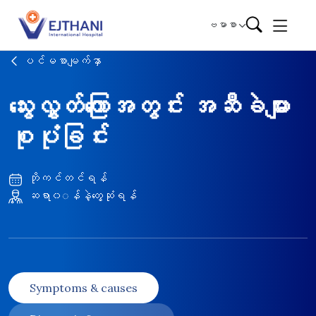
Skip to content
ဗမာစာ
ပင်မစာမျက်နှာ
သွေးလွှတ်ကြောအတွင်း အဆီခဲများ
စုပုံခြင်း
ဘိုကင်တင်ရန်
ဆရာ၀◌န်နဲ့တွေ့ဆုံရန်
Symptoms & causes