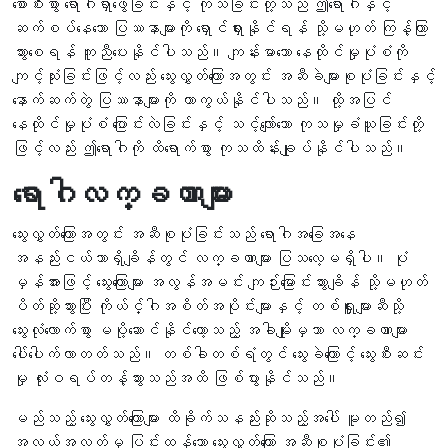
စောစီးစွာ ရောဂါရှာဖွေခြင်းနှင့် ကုသခြင်းတို့သည် ဤရောဂါနှင့်
ဆက်စပ်နေသော ပြဿနာများကို ရှောင်ရှားနိုင်ရန် သို့မဟုတ် ကြန့်ကြာ
သွားစေရန် ကူညီပေးနိုင်ပါသည်။ ကျန်းမာသော နေထိုင်မှုပုံစံကို
ကျင့်သုံးခြင်းဖြင့်လည်း သွေးလွှတ်ကြောအတွင်း အဆီခဲများစုပုံခြင်းနှင့်
နောက်ဆက်တွဲ ပြဿနာများကို ကာကွယ်နိုင်ပါသည်။ ထို့အပြင်
နေထိုင်မှုပုံစံ ပြောင်းလဲခြင်းနှင့် သင့်လျော်သော ကုသမှုခံယူခြင်းတို့
ဖြင့်လည်း ဤရောဂါကို ထိရောက်စွာ ကုသထိန်းချုပ်နိုင်ပါသည်။
ရောဂါလက္ခဏာများ
သွေးလွှတ်ကြောအတွင်း အဆီစုပုံခြင်းသည် ရောဂါအခြေအနေ
အနည်းငယ်သာရှိချိန်တွင် လက္ခဏာများ ပြသလေ့မရှိပါ။ ပုံ
မှန်အားဖြင့် သွေးကြောများ အလွန်အမင်း ကျဉ်းမြောင်းသွားချိန် သို့မဟုတ်
ပိတ်ဆို့သွားပြီး ကိုယ်င်္ဂါအစိတ်အပိုင်းများနှင့် တစ်ရှူးများဆီသို့
သွေးလုံလောက်စွာ မပို့ဆောင်နိုင်တော့သည့် အခါမျိုးမှသာ လက္ခဏာများ
ပေါ်ပေါက်လာတတ်သည်။ တစ်ခါတစ်ရံတွင် သွေးခဲကြောင့် သွေးစီးဆင်း
မှု လုံးဝရပ်တန့်သွားသည်အထိ ဖြစ်ပွားနိုင်သည်။
မည်သည့် သွေးလွှတ်ကြောများ ထိခိုက်သနည်းဆိုသည့်အပေါ် မူတည်၍
အလယ်အလတ်မှ ပြင်းထန်သော သွေးလွှတ်ကြော အဆီစုပုံခြင်း၏