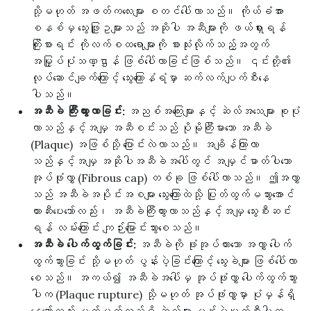
သို့မဟုတ် အဖတ်ကလေးများ စတင်ပေါ်လာသည်။ ကိုယ်ခံအား
စနစ်မှ သွေးဖြူဥများသည် အဆိုပါ အဆီများကို ဖယ်ရှားရန်
ကြိုးစားရင်း ကိုလက်စထရောများကို စားသုံးလိုက်သည့်အတွက်
အမြှုပ်ပုံသဏ္ဌာန် ဖြစ်ပေါ်လာခြင်းဖြစ်သည်။ ၎င်းတို့၏
လုပ်ဆောင်ချက်ကြောင့် သွေးကြောနံရံမှာ ဆက်လက်ပျက်စီးနေ
ပါသည်။
အဆီခဲ ကြီးထွားလာခြင်း:
အညစ်အကြေးများနှင့် ဆဲလ်အသေများ စုပုံ
လာသည်နှင့်အမျှ အဆီစင်းသည် ပိုမိုကြီးမားသော အဆီခဲ
(Plaque) အဖြစ်သို့ ပြောင်းလဲလာသည်။ အချိန်ကြာလာ
သည်နှင့်အမျှ အဆိုပါအဆီခဲအပေါ်တွင် အမျှင်ဓာတ်ပါသော
အုပ်ဖုံးလွှာ (Fibrous cap) တစ်ခု ဖြစ်ပေါ်လာသည်။ ဤအလွှာ
သည် အဆီခဲအပိုင်းအစများ သွေးကြောထဲသို့ ပြုတ်ထွက်မသွားအောင်
တားဆီးပေးသော်လည်း၊ အဆီခဲကြီးထွားလာသည်နှင့်အမျှ သွေးစီးဆင်း
ရန် လမ်းကြောင်း ကျဉ်းမြောင်းသွားစေသည်။
အဆီခဲ ပေါက်ထွက်ခြင်း:
အဆီခဲကို ဖုံးအုပ်ထားသော အလွှာ ပေါက်
ထွက်သွားခြင်း သို့မဟုတ် ပွန်းပဲ့ခြင်းကြောင့် သွေးခဲများ ဖြစ်ပေါ်လာ
စေသည်။ အကယ်၍ အဆီခဲအပေါ်မှ အုပ်ဖုံးလွှာ ပေါက်ထွက်သွား
ပါက (Plaque rupture) သို့မဟုတ် အုပ်ဖုံးလွှာမှာ ပုံမှန်ရှိ