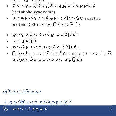
ဇီဝကမ္မဖြစ်စဉ်ဆိုင်ရာ ချို့ယွင်းမှုစုစုပေါင်း
(Metabolic syndrome)
ခန္ဓာကိုယ်ရောင်ရမ်းမှုကို ညွှန်ပြသည့် C-reactive
protein (CRP) ပမာဏ မြင့်မားနေခြင်း။
လေ့ကျင့်ခန်း လုပ်ဆောင်မှု အားနည်းခြင်း။
အဝလွန်ခြင်း။
ဆေးလိပ် သို့မဟုတ် ဆေးရွက်ကြီး သုံးစွဲခြင်း။
ပြည့်ဝဆီ၊ အသွင်ပြောင်းအဆီ (Trans fat)၊ ဆားနှင့် သကြား
ဓာတ်များလွန်းသော အစားအစာများကို စားသုံးခြင်း။
ရောဂါနှင့် အခြေအနေများ
သွေးလွှတ်ကြောအတွင်း အဆီခဲများစုပုံခြင်း
ဆရာ၀◌န်ရှာဖွေရန်