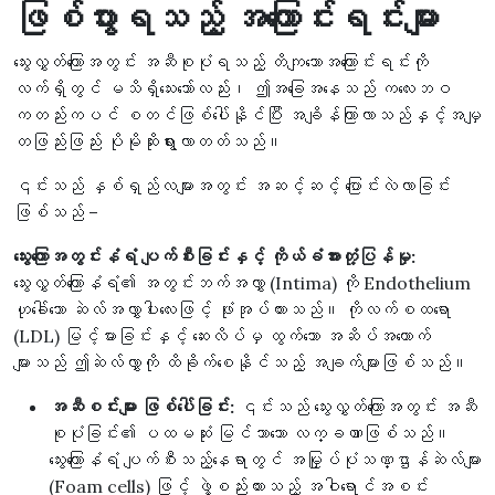
ဖြစ်ပွားရသည့် အကြောင်းရင်းများ
သွေးလွှတ်ကြောအတွင်း အဆီစုပုံရသည့် တိကျသောအကြောင်းရင်းကို
လက်ရှိတွင် မသိရှိသေးသော်လည်း၊ ဤအခြေအနေသည် ကလေးဘဝ
ကတည်းကပင် စတင်ဖြစ်ပေါ်နိုင်ပြီး အချိန်ကြာလာသည်နှင့်အမျှ
တဖြည်းဖြည်း ပိုမိုဆိုးရွားလာတတ်သည်။
၎င်းသည် နှစ်ရှည်လများအတွင်း အဆင့်ဆင့် ပြောင်းလဲလာခြင်း
ဖြစ်သည် –
သွေးကြောအတွင်းနံရံ ပျက်စီးခြင်းနှင့် ကိုယ်ခံအားတုံ့ပြန်မှု:
သွေးလွှတ်ကြောနံရံ၏ အတွင်းဘက်အလွှာ (Intima) ကို Endothelium
ဟုခေါ်သော ဆဲလ်အလွှာပါးလေးဖြင့် ဖုံးအုပ်ထားသည်။ ကိုလက်စထရော
(LDL) မြင့်မားခြင်းနှင့် ဆေးလိပ်မှ ထွက်သော အဆိပ်အတောက်
များသည် ဤဆဲလ်လွှာကို ထိခိုက်စေနိုင်သည့် အချက်များဖြစ်သည်။
အဆီစင်းများ ဖြစ်ပေါ်ခြင်း:
၎င်းသည် သွေးလွှတ်ကြောအတွင်း အဆီ
စုပုံခြင်း၏ ပထမဆုံး မြင်သာသော လက္ခဏာဖြစ်သည်။
သွေးကြောနံရံ ပျက်စီးသည့်နေရာတွင် အမြှုပ်ပုံသဏ္ဌာန်ဆဲလ်များ
(Foam cells) ဖြင့် ဖွဲ့စည်းထားသည့် အဝါရောင်အစင်း