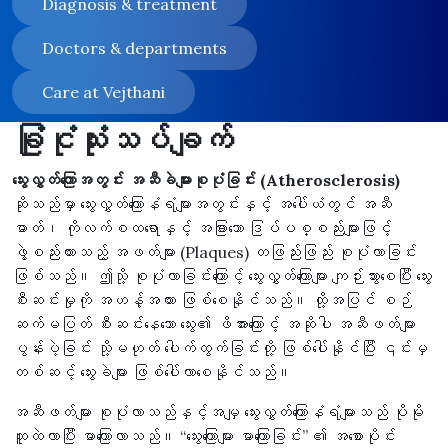
Diagnosis & treatment
Doctors & departments
Care at Vejthani
ခြုံငုံသုံးသပ်ချက်
သွေးလွှတ်ကြောအတွင်း အဆီခဲများစုပုံခြင်း (Atherosclerosis)
ဆိုသည်မှာ သွေးလွှတ်ကြောနံရံများအတွင်းနှင့် အပေါ်ယံတွင် အဆီ
ဓာတ်၊ ကိုလက်စထရောနှင့် အခြားသော ဒြပ်ပစ္စည်းများဖြင့်
ဖွဲ့စည်းထားသည့် အဖတ်များ (Plaques) တဖြည်းဖြည်း စုပုံလာခြင်း
ဖြစ်သည်။ ဤသို့ စုပုံလာခြင်းကြောင့် သွေးလွှတ်ကြောများ ကျဉ်းသွားစေပြီး သွေး
စီးဆင်းမှုကို အဟန့်အတား ဖြစ်စေနိုင်သည်။ ထို့အပြင် စဉ်
ဆက်မပြတ် စီးဆင်းနေသော သွေး၏ ဖိအားကြောင့် အဆိုပါ အဆီဖတ်များ
ပွန်းပဲ့ခြင်း သို့မဟုတ် ပေါက်ထွက်ခြင်းတို့ ဖြစ်ပေါ်နိုင်ပြီး ၎င်းမှ
တစ်ဆင့် သွေးခဲများ ဖြစ်ပေါ်လာစေနိုင်သည်။
အဆီဖတ်များ စုပုံလာသည်နှင့်အမျှ သွေးလွှတ်ကြောနံရံများသည် ပိုမို
ထူထဲလာပြီး မာကြောလာသည်။ “သွေးကြောများ မာကြောခြင်း” ၏ အစောပိုင်း