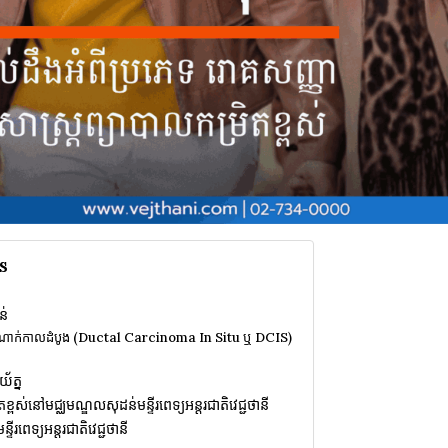
s
ន់
ដំណាក់កាលដំបូង (Ductal Carcinoma In Situ ឬ DCIS)
យ័ត្ន
ខ្ពស់នៅមជ្ឈមណ្ឌលសុដន់មន្ទីរពេទ្យអន្តរជាតិវេជ្ជថានី
ីរពេទ្យអន្តរជាតិវេជ្ជថានី