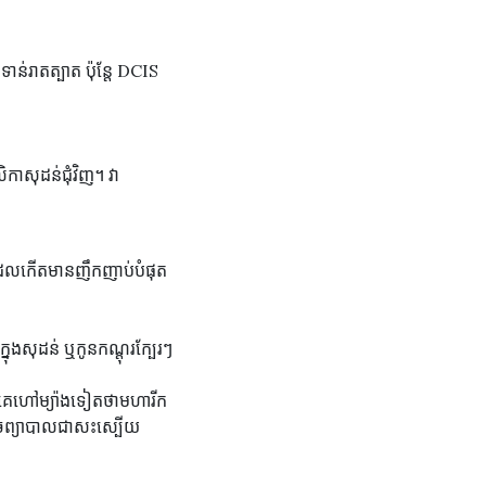
ន់រាតត្បាត ប៉ុន្តែ DCIS
ាសុដន់ជុំវិញ។ វា
ែល​កើតមាន​ញឹកញាប់​បំផុត
ុង​សុដន់ ឬ​កូនកណ្តុរ​ក្បែរៗ
គេហៅ​ម្យ៉ាងទៀត​ថា​មហារីក​
ាច​ព្យាបាលជាសះស្បើយ​