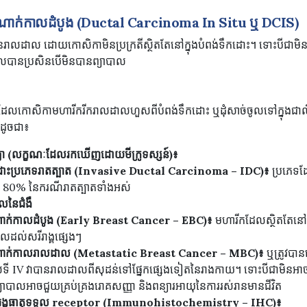
ំណាក់កាលដំបូង
(Ductal Carcinoma In Situ
ឬ
DCIS)
នរាលដាល ដោយកោសិកាមិនប្រក្រតីស្ថិតតែនៅក្នុងបំពង់ទឹកដោះ។ ទោះបីជាមិនទា
ាលបានប្រសិនបើមិនបានព្យាបាល
កោសិកាមហារីករីករាលដាលហួសពីបំពង់ទឹកដោះ ឬដុំសាច់ចូលទៅក្នុងជាលិក
ដូចជា៖
ទ្យា (លក្ខណៈដែលរកឃើញដោយមីក្រូទស្សន៍)៖
ឹកដោះ​ប្រភេទរាតត្បាត (Invasive Ductal Carcinoma – IDC)៖
ប្រភេទ​ដ
 80% នៃ​ករណី​រាតត្បាតទាំងអស់
លនៃជំងឺ
ំណាក់កាល​ដំបូង (Early Breast Cancer – EBC)៖
មហារីក​ដែលស្ថិតតែ​នៅក្ន
ល​ដល់​សរីរាង្គផ្សេងៗ
ំណាក់កាល​រាលដាល
(Metastatic Breast Cancer – MBC)
៖
ឬត្រូវបាន
ទី IV វា​បាន​រាលដាលពី​សុដន់​ទៅ​ផ្នែក​ផ្សេងទៀត​នៃ​រាងកាយ។ ទោះបីជា​មិនអ
ព្យាបាល​អាចជួយ​គ្រប់គ្រង​រោគសញ្ញា និង​ពន្យារអាយុនៃការរស់រានមានជីវិត
ង្គធាតុទទួល
receptor (Immunohistochemistry – IHC)
៖