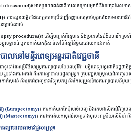
t ultrasound)
៖
មានប្រយោជន៍ជាពិសេសសម្រាប់អ្នកជំងឺវ័យក្មេងដែលមាន
I)
៖
ការស្កេនលម្អិតដែលត្រូវបានប្រើជាញឹកញាប់សម្រាប់បុគ្គលដែលមានហាន
ិនច្បាស់លាស់
iopsy procedures)
៖
ដើម្បីបញ្ជាក់ពីវត្តមាន និងប្រភេទនៃជំងឺមហារីក រ
ជុលខ្នាតធំ ឬការកាត់យកដុំសាច់ទៅពិនិត្យវិនិច្ឆ័យដោយការវះកាត់
ាលនៅមន្ទីរពេទ្យអន្តរជាតិវេជ្ជថានី
ទូទៅតែងប្រើវិធីសាស្រ្តការព្យាបាលបែបពហុវិធី។ មន្ទីរពេទ្យអន្តរជាតិវេជ្ជថានីផ
ួមទាំងការវះកាត់ និងការព្យាបាលវេជ្ជសាស្ត្រ។ ក្រុមវេជ្ជសាស្ត្រពហុជំនាញរ
វះកាត់សុដន់ និងអ្នកជំនាញខាងវិទ្យុសកម្ម និងកែសម្រួលផែនការព្យាបាលនីមួ
់ចេញ (Lumpectomy)
៖ ការកាត់យកតែដុំសាច់ចេញ និងគែមជាលិកាជុំវិញចេញវប
ចេញ (Mastectomy)
៖ ការវះកាត់យកសុដន់ចេញទាំងមូល អាស្រ័យលើទំហំ និ
ារព្យាបាលតាមវេជ្ជសាស្ត្រ៖