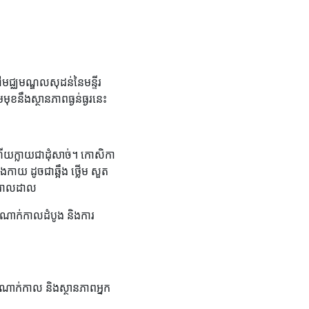
ៅមជ្ឈមណ្ឌលសុដន់នៃមន្ទីរ
មមុខនឹងស្ថានភាពធ្ងន់ធ្ងរនេះ
ើយក្លាយជាដុំសាច់។ កោសិកា
កាយ ដូចជាឆ្អឹង ថ្លើម សួត
ាលរាលដាល
យដំណាក់កាលដំបូង និងការ
ដំណាក់កាល និងស្ថានភាពអ្នក