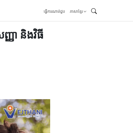
ធ្វើការណាត់ជួប
ភាសាខ្មែរ
្ញា និងវិធី