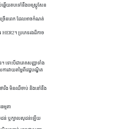
ឆ្លើយតប​ទៅនឹង​អេស្ត្រូសែន
ច្រើនពេក ដែល​អាច​កំណត់​
ង់ទីករ HER2។ ប្រភេទរងដ៏កាច
។ ទោះបីជារោគសញ្ញាទាំង
ការវាយតម្លៃពីវេជ្ជបណ្ឌិត
៍ថារឹង មិនឈឺចាប់ និងនៅនឹង
នធម្មតា
ន់សុដន់ ឬក្បាលសុដន់ឡើយ