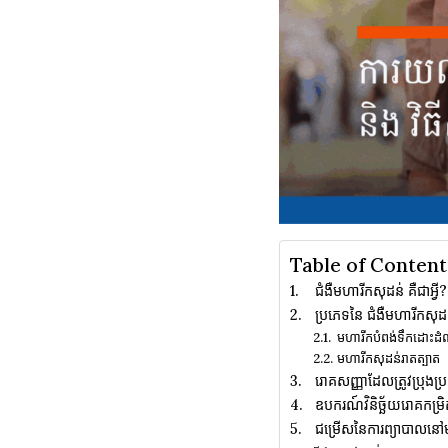
Table of Content
ជំងឺមហារីកសុដន់ គឺជាអ្វី?
ប្រភេទនៃ ជំងឺមហារីកសុដ
មហារីកបំពង់ទឹកដោះ
មហារីកសុដន់រាតត្បាត
រោគសញ្ញាដែលត្រូវប្រុងប្រ
ឧបករណ៍វិនិច្ឆ័យរោគកម្រិត
ជម្រើសនៃការព្យាបាលនៅមន្ទ