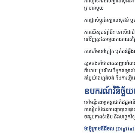
ការហូរទឹករំអិលក្បាលសុដន
ព្រមានមួយ
ការផ្លាស់ប្តូរនៃក្បាលសុដន់ 
ការឈឺសុដន់រ៉ាំរ៉ៃ៖ ទោះបីជ
ទៅវិញគួរតែទទួលការវាយតម្ល
ការហើមនៅក្លៀក ឬតំបន់ឆ្អ
សូមចងចាំថារោគសញ្ញាទាំង
ក៏ដោយ ប្រសិនបើអ្នកសម្គាល
តម្លៃយ៉ាងហ្មត់ចត់ និងការធ្វើត
ឧបករណ៍វិនិច្ឆ័យរ
នៅមន្ទីរពេទ្យអន្តរជាតិវេជ
ការរៀបចំផែនការព្យាបាលផ្ទាល
ថតរូបភាពទំនើប និងបច្ចេកវិទ
ម៉ាម៉ូក្រាមឌីជីថល (Dig