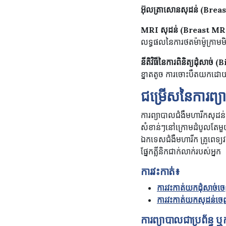
អ៊ុលត្រាសោនសុដន់
(Breas
MRI
សុដន់
(Breast MR
លទ្ធផលនៃការថតម៉ាម៉ូក្រាមម
នីតិវិធីនៃការពិនិត្យដុំសាច់
(B
ខ្នាតតូច ការចោះបឺតយកដោយម្
ជម្រើសនៃការព្យាប
ការព្យាបាលជំងឺមហារីកសុដន់ជា
សំខាន់ៗនៅក្រោមដំបូលតែមួយ រ
ឯកទេសជំងឺមហារីក គ្រូពេទ្យ
ផ្នែកគ្លីនិកជាក់លាក់របស់អ្នក
ការវះកាត់៖
ការវះកាត់យកដុំសាច
ការវះកាត់យកសុដន់
ការព្យាបាលជាប្រព័ន្ធ
ឬក