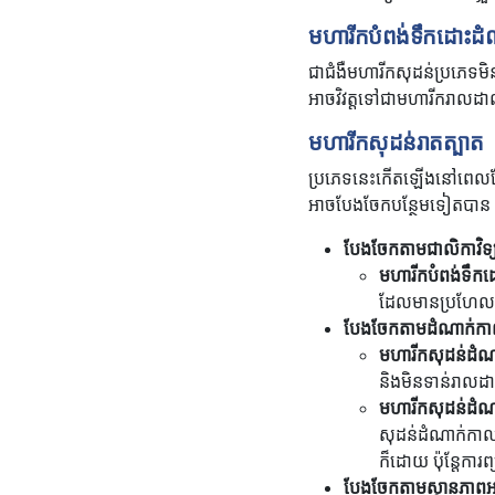
មហារីកបំពង់ទឹកដោះដ
ជាជំងឺមហារីកសុដន់ប្រភេទមិ
អាចវិវត្តទៅជាមហារីករាលដ
មហារីកសុដន់រាតត្បាត
ប្រភេទនេះកើតឡើងនៅពេលដែល
អាចបែងចែកបន្ថែមទៀតបាន 
បែងចែកតាម​ជាលិកាវិ
មហារីក​បំពង់​ទ
ដែល​មាន​ប្រហែល
បែងចែកតាម​ដំណាក់កា
មហារីក​សុដន់​ដ
និង​មិនទាន់​រាលដា
មហារីក​សុដន់​ដ
សុដន់​ដំណាក់កាល​
ក៏ដោយ ប៉ុន្តែការ
បែងចែកតាម​ស្ថានភាពអ