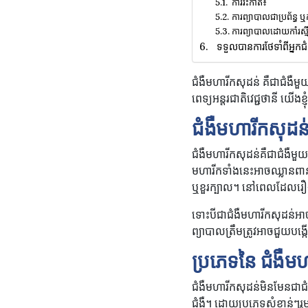
ការវះកាត់៖
ការព្យាបាលជាប្រព័ន្ធ ឬ
ការព្យាបាលដោយកាំរស្ម
ទទួលបានការថែទាំពីអ្នកជំ
ជំងឺមហារីកសុដន់ គឺជាជំងឺម
ពេទ្យអន្តរជាតិវេជ្ជថានី យើងខ
ជំងឺមហារីកសុដន់ 
ជំងឺមហារីកសុដន់គឺជាជំងឺម
មហារីកទាំងនេះអាចឈ្លានពានជ
ឬខួរក្បាល។ នៅពេលដែលរឿងន
ទោះបីជាជំងឺមហារីកសុដន់អាចក
ព្យាបាលត្រឹមត្រូវអាចជួយបង្
ប្រភេទនៃ ជំងឺម
ជំងឺមហារីកសុដន់មិនមែនជាជំ
ជំងឺ។ ដោយប្រភេទសំខាន់ៗរ