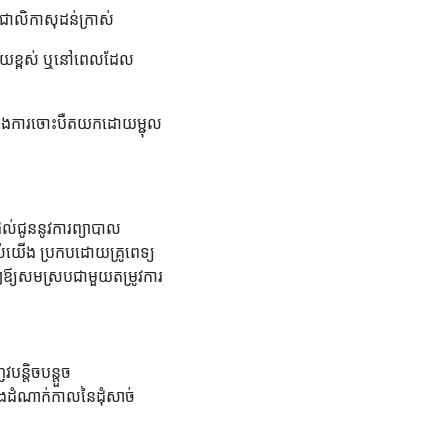
ជាលិកាសុដន់ក្រាស់
ិភ័យខ្ពស់ ឬនៅពេលដែល
ួមទាំងការចោះបឺតយកដោយម្ជុល
្តល់ជូននូវការព្យាបាល
បស់យើង ប្រកបដោយគ្រូពេទ្យ
យៗឪ្យសមស្របជាមួយតម្រូវការ
ន្តិចបន្តួច
ងដំណាក់កាលនៃដុំសាច់