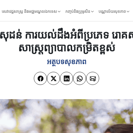
សេវាវេជ្ជសាស្ត្រ និងមជ្ឈមណ្ឌលឯកទេស
កញ្ចប់និងប្រូមូសិន
បណ្ណាល័យសុខភាព
សុដន់ ការយល់ដឹងអំពីប្រភេទ រោគសញ
សាស្រ្តព្យាបាលកម្រិតខ្ពស់
អត្ថបទសុខភាព