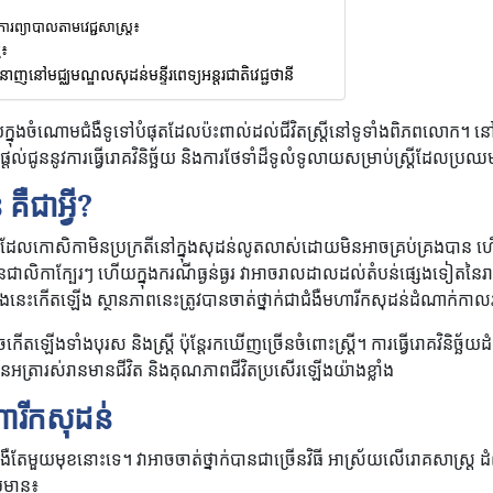
ការព្យាបាលតាមវេជ្ជសាស្ត្រ៖
ី៖
នាញនៅមជ្ឈមណ្ឌលសុដន់មន្ទីរពេទ្យអន្តរជាតិវេជ្ជថានី
ួយក្នុងចំណោមជំងឺទូទៅបំផុតដែលប៉ះពាល់ដល់ជីវិតស្ត្រីនៅទូទាំងពិភពលោក។ ន
្ញុំផ្តល់ជូននូវការធ្វើរោគវិនិច្ឆ័យ និងការថែទាំដ៏ទូលំទូលាយសម្រាប់ស្ត្រីដែលប្រឈ
គឺជាអ្វី?
ួយដែលកោសិកាមិនប្រក្រតីនៅក្នុងសុដន់លូតលាស់ដោយមិនអាចគ្រប់គ្រងបាន ហ
ាលិកាក្បែរៗ ហើយក្នុងករណីធ្ងន់ធ្ងរ វាអាចរាលដាលដល់តំបន់ផ្សេងទៀតនៃរាង
េះកើតឡើង ស្ថានភាពនេះត្រូវបានចាត់ថ្នាក់ជាជំងឺមហារីកសុដន់ដំណាក់ក
ើតឡើងទាំងបុរស និងស្ត្រី ប៉ុន្ដែរកឃើញច្រើនចំពោះស្ត្រី។ ការធ្វើរោគវិនិច្ឆ័
កើនអត្រារស់រានមានជីវិត និងគុណភាពជីវិតប្រសើរឡើងយ៉ាងខ្លាំង
ហារីកសុដន់
ងឺតែមួយមុខនោះទេ។ វាអាចចាត់ថ្នាក់បានជាច្រើនវិធី អាស្រ័យលើរោគសាស្ត្រ 
ួមមាន៖