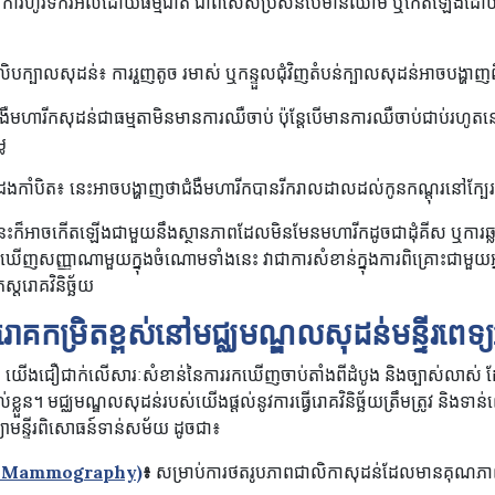
់៖ ការហូរទឹករំអិលដោយធម្មជាតិ ជាពិសេសប្រសិនបើមានឈាម ឬកើតឡើងដោយ
ឬលិបក្បាលសុដន់៖ ការរួញតូច រមាស់ ឬកន្ទួលជុំវិញតំបន់ក្បាលសុដន់អាចបង្ហាញពីក
ាជំងឺមហារីកសុដន់ជាធម្មតាមិនមានការឈឺចាប់ ប៉ុន្តែបើមានការឈឺចាប់ជាប់រហូត
ៃ
ឹងដងកាំបិត៖ នេះអាចបង្ហាញថាជំងឺមហារីកបានរីករាលដាលដល់កូនកណ្តុរនៅក្
នេះក៏អាចកើតឡើងជាមួយនឹងស្ថានភាពដែលមិនមែនមហារីកដូចជាដុំគីស ឬការ
់ឃើញសញ្ញាណាមួយក្នុងចំណោមទាំងនេះ វាជាការសំខាន់ក្នុងការពិគ្រោះជាមួ
េស្តរោគវិនិច្ឆ័យ
ោគកម្រិតខ្ពស់នៅមជ្ឈមណ្ឌលសុដន់មន្ទីរពេទ្យអន
្ជថានី យើងជឿជាក់លើសារៈសំខាន់នៃការរកឃើញចាប់តាំងពីដំបូង និងច្បាស់លាស់ ដ
់ខ្លួន។ មជ្ឈមណ្ឌលសុដន់របស់យើងផ្តល់នូវការធ្វើរោគវិនិច្ឆ័យត្រឹមត្រូវ និ
្យាមន្ទីរពិសោធន៍ទាន់សម័យ ដូចជា៖
ital Mammography)
៖
សម្រាប់ការថតរូបភាពជាលិកាសុដន់ដែលមានគុណភាពប