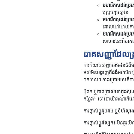
មហារីក​សុដន់​ប្រ
ឬ​ប្រូហ្សេស្តេរ៉ូន
មហារីក​សុដន់ប្
គោលដៅ​ដោយ​ការព
មហារីកសុដន់ប្រភ
សាហាវនេះពិបាកព្
រោគសញ្ញាដែលត្រូវ
ការកំណត់សញ្ញាបឋមនៃជំងឺ
អស់មិនបង្ហាញពីជំងឺមហារីក ប
ឯកទេស។ ខាងក្រោមនេះគឺជារ
ដុំពក ឬភាពក្រាស់នៅក្នុងសុ
កន្លែង។ ទោះជាយ៉ាងណាក៏ដោយ
ការផ្លាស់ប្តូររូបរាង ឬទំហំ
ការផ្លាស់ប្តូរស្បែក៖ មិនគ