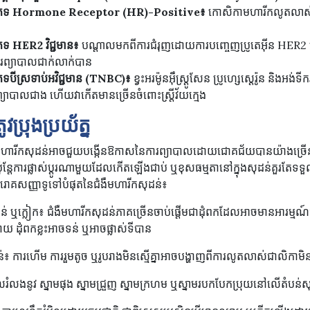
ភេទ
Hormone Receptor (HR)-Positive
៖
កោសិកា​មហារីក​លូតលាស់​
រភេទ HER
2
វិជ្ជមាន៖
បណ្ដាលមកពីការជំរុញ​ដោយ​ការបញ្ចេញ​ប្រូតេអ៊ីន HER2 
្យាបាល​ជាក់លាក់បាន
េទបីស្រទាប់អវិជ្ជមាន (TNBC)
៖
ខ្វះអរម៉ូនអ៊ឹស្ត្រូសែន ប្រូហ្សេស្តេរ៉ូន និងអ
យាបាលជាង ហើយវាកើតមានច្រើនចំពោះស្ត្រីវ័យក្មេង
ប្រុងប្រយ័ត្ន
មហារីកសុដន់អាចជួយបង្កើនឱកាសនៃការព្យាបាលដោយជោគជ័យបានយ៉ាងច្រើន
៉ុន្តែការផ្លាស់ប្តូរណាមួយដែលកើតឡើងជាប់ ឬខុសធម្មតានៅក្នុងសុដន់គួរតែទទួល
ោគសញ្ញាទូទៅបំផុតនៃជំងឺមហារីកសុដន់៖
ដន់ ឬក្លៀក៖ ជំងឺមហារីកសុដន់ភាគច្រើនចាប់ផ្តើមជាដុំពកដែលអាចមានអារម្មណ
 ដុំពកខ្លះអាចទន់ ឬអាចផ្លាស់ទីបាន
សុដន់៖ ការហើម ការរួមតូច ឬរូបរាងមិនស្មើគ្នាអាចបង្ហាញពីការលូតលាស់ជាលិកាមិ
ួរមើលរំលងនូវ ស្នាមផុង ស្នាមជ្រួញ ស្នាមក្រហម ឬស្នាមរបកបែកប្រុយនៅលើតំប