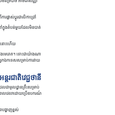
មិនច្របាច់ អាចជាសញ្ញា
ារផ្លាស់ប្តូរជាលិកាជ្រៅ
នៅក្នុងតំបន់មួយដែលមិនបាត់
បែរនោះហើយ
ឆ្លងមេរោគ។ ទោះជាយ៉ាងណា
យអ្នកឯកទេសសម្រាប់ការវាយ
្តរជាតិវេជ្ជថានី
ែលជាមូលដ្ឋានគ្រឹះសម្រាប់
ងទាន់ពេលវេលាដោយប្រើឧបករណ៍
ង្ហាញខ្ពស់