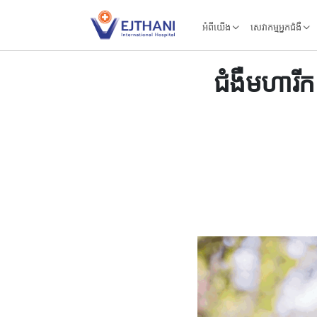
Skip to content
អំពីយើង
សេវាកម្មអ្នកជំងឺ
ជំងឺមហារីក