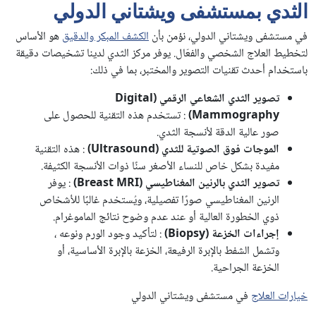
الثدي بمستشفى ويشتاني الدولي
في مستشفى ويشتاني الدولي، نؤمن بأن
الكشف المبكر والدقيق
هو الأساس
لتخطيط العلاج الشخصي والفعّال. يوفر مركز الثدي لدينا تشخيصات دقيقة
باستخدام أحدث تقنيات التصوير والمختبر، بما في ذلك:
تصوير الثدي الشعاعي الرقمي
(Digital
Mammography)
: تستخدم هذه التقنية للحصول على
صور عالية الدقة لأنسجة الثدي.
الموجات فوق الصوتية للثدي
(Ultrasound)
: هذه التقنية
مفيدة بشكل خاص للنساء الأصغر سنًا ذوات الأنسجة الكثيفة.
تصوير الثدي بالرنين المغناطيسي
(Breast MRI)
: يوفر
الرنين المغناطيسي صورًا تفصيلية، ويُستخدم غالبًا للأشخاص
ذوي الخطورة العالية أو عند عدم وضوح نتائج الماموغرام.
إجراءات الخزعة
(Biopsy)
: لتأكيد وجود الورم ونوعه ،
وتشمل الشفط بالإبرة الرفيعة، الخزعة بالإبرة الأساسية، أو
الخزعة الجراحية.
خيارات العلاج
في مستشفى ويشتاني الدولي