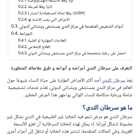
أولًا: وفقًا للأنسجة (الهستولوجيا)
ثانيًا: وفقًا للمرحلة
ثالثًا: وفقًا لحالة المستقبلات( اختبار )IHC
الأعراض التي يجب الانتباه لها
أدوات الشخيص المتقدمة في مركز الثدي بمستشفى ويشتاني الدولي
الجراحة:
العلاجات الجهازية أو الطبية:
العلاج الإشعاعي:
احصل على رعاية متخصصة في مركز الثدي بمستشفى ويشتاني الدولي
التعرف على
سرطان الثدي أعراضه و أنواعه
و طرق علاجاته المتطورة
يُعدّ
سرطان الثدي
أحد أكثر الأمراض المؤثرة على حياة النساء شيوعًا حول
العالم. في مركز الثدي بمستشفى ويشتاني الدولي، نقدّم خدمات تشخيصية
شاملة ورعاية متكاملة للنساء اللواتي يواجهن هذا المرض الخطير .
ما هو سرطان الثدي؟
سرطان الثدي هو مرض تنمو فيه الخلايا غير الطبيعية في الثدي بشكل غير
مضبوط لتشكّل أورامًا. إذ يمكن لهذه الخلايا السرطانية أن تغزو الأنسجة
القريبة، وفي الحالات المتقدمة، تنتشر هذه الخلايا أو تنتقل إلى أجزاء أخرى