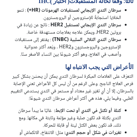
ثالثًا: وفقًا لحالة المستقبلات( اختبار )IHC
سرطان الثدي الإيجابي لمستقبلات الهرمونات
(HR+)
: تنمو
الخلايا استجابةً للإستروجين أو البروجسترون.
سرطان الثدي الإيجابي لمستقبل
HER2
: ناتج عن زيادة في
بروتين HER2، ويمكن علاجه بعلاجات مستهدفة خاصة.
سرطان الثدي الثلاثي السلبية
(TNBC)
: يفتقر إلى مستقبلات
الإستروجين والبروجسترون وHER2 . ويُعد أكثر عدوانية
وأصعب في العلاج، وهو أكثر شيوعًا بين النساء الأصغر سنًا.
الأعراض التي يجب الانتباه لها
التعرّف على العلامات المبكرة لسرطان الثدي يمكن أن يحسّن بشكل كبير
فرص العلاج الناجح. وعلى الرغم من أن ليس كل الأعراض تعني الإصابة
بالسرطان، إلا أن أي تغيّر غير معتاد أو مستمر في الثدي يستدعي التقييم
الطبي. وفيما يلي، هذه هي أكثر أعراض سرطان الثدي شيوعًا:
كتلة أو تكتل في الثدي أو تحت الإبط
:
غالبًا ما يبدأ سرطان
الثدي بكتلة قد تكون صلبة وغير مؤلمة وثابتة في مكانها. ومع
ذلك، قد تكون بعض الكتل لينة أو قابلة للحركة.
تغيّرات في شكل أو حجم الثدي
:
مثل: الانتفاخ، الانكماش أو