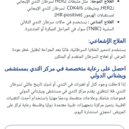
العلاج الموجّه
:
مثل مثبطات HER2 لسرطان الثدي الإيجابي
لـHER2، ومثبطات CDK4/6 لسرطان الثدي الإيجابي
لمستقبلات الهرمون (HR-positive).
العلاج المناعي
:
يُستخدم في حالات سرطان الثدي الثلاثي
السلبية (TNBC) سواء في المراحل المبكرة أو المنتشرة.
العلاج الإشعاعي:
يستخدم لتدمير الخلايا السرطانية، غالبًا بعد الجراحة لتقليل خطر عودة
المرض، أو لعلاج السرطان المتقدم أو المتكرر.
احصل على رعاية متخصصة في مركز الثدي بمستشفى
ويشتاني الدولي
إذا لاحظتِ وجود كتل أو تغيّرات في الثدي، أو لديكِ تاريخ عائلي لسرطان
الثدي، فلا تنتظري. يقدّم مركز الثدي في مستشفى ويشتاني الدولي
فحوصات شاملة، وعلاجات متقدمة، ودعمًا مهنيًا باستخدام أحدث التقنيات
الطبية. يتميز مركزنا بتجهيزات طبية معتمدة دوليًا وفلسفة رعاية تركز على
المريض. احجزي استشارة اليوم
.