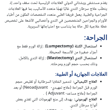
يقدّم مستشفى ويشتاني الدولي العلاجات الرئيسية تحت سقف واحد، إذ
يتطلّب علاج سرطان الثدي غالبًا نهجًا متعدد الأساليب، بما فيها العلاجات
الجراحية والطبية. يعمل فريقنا الطبي متعدد التخصصات المكوّن من أطباء
الأورام والجراحين المتخصصين في الثدي وأخصائيي الأشعة على تخصيص
خطة علاجية لكل حالة بما يتناسب مع احتياجاتها السريرية.
الجراحة:
استئصال الكتلة
(Lumpectomy)
: إزالة الورم فقط مع
أجزاء صغيرة من الأنسجة المحيطة.
استئصال الثدي
(Mastectomy)
: إزالة الثدي بالكامل،
وذلك بحسب حجم الورم ومرحلته.
العلاجات الجهازية أو الطبية
:
العلاج الكيميائي
:
لتدمير الخلايا السرطانية أو تقليص حجم
الورم قبل الجراحة (علاج تمهيدي- Neoadjuvant) أو بعد
الجراحة (علاج مساعد- Adjuvant ) .
العلاج الهرموني
:
يهدف إلى منع الهرمونات التي تغذي بعض
أنواع سرطان الثدي.