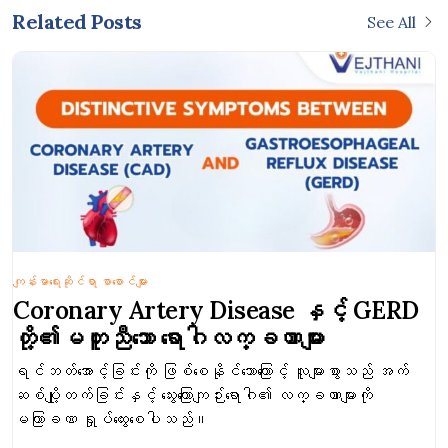
Related Posts
See All
ကျန်းမာရေးဆိုင်ရာ စာစောင်များ
Coronary Artery Disease နှင့် GERD
တို့၏မတူညီ‌သော ရောဂါလက္ခဏာများ
ရင်ဘတ်အောင့်ခြင်းကို ဖြစ်စေနိုင်သောကြောင့် လူများစွာသည် အက်
ဆစ်ပျို့တက်ခြင်းနှင့် သွေးကြောကျဉ်းရောဂါ၏ လက္ခဏာများကို
မကြာခဏ ရှုပ်ထွေးစေပါသည်။