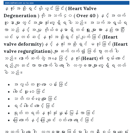
နှ လုံး အ ဆို့ ရှင် ယို ယွင်း ခြင်း (
Heart Valve
Degeneration
) ကို အ သက် ၄၀ (
Over 40
) နှင့် အ ထက်
လူ နာ များ တွင် အ များ ဆုံး တွေ့ ရှိိ ရ ပါ သည်။ အ သက် အ ရွယ် ရ
လာ သည် နှင့် အ မျှ ကိုယ်ခန္ဓာ ရှိ တစ် ရှူူး များ အား နည်း လာ ပြီး
ယင်း မှ တစ် ဆင့် နှ လုံး အ ဆို့ရှင် ပုံ ပျက် ခြင်း (
Heart
valve deformity
)နှင့် နှ လုံံံး အ ဆို့ ရှင် မ လုံ ခြင်း (
Heart
valve regurgitation
) များ ဆက် လက် ၍ ဖြစ် ပွား တတ် ပါ
သည်။ နောက် ဆက် တွဲဲ အ နေ ဖြင့် နှ လုံံး (
Heart
) ၏ စွမ်း ဆောင်
ရည် ကျ ဆင်း လာ ကာ အောက် ပါ ရော ဂါ လက္ခဏာ များ တွေ့ ရှိိ ရ တတ်
ပါ သည်။
အ လွယ် တ ကူ မော ပန်း ခြင်း
ခေါင်း မူး ဝေ ခြင်း
သ တိ လစ် မေ့ မျော ခြင်း
ရင် ခေါင်း အောင့် ခြင်း
ရုတ် တ ရတ် နှ လုံး ခုံ နှုန်း မြန် လာ ခြင်း
ခြေ ထောက် နှင့် ခြေ ချင်း ဝတ် ဖော ရောင် ခြင်း
အ ထက် ပါ ရော ဂါ လက္ခဏာ များ ဖြစ် ပွား ပါ က နီး စပ် ရာ ဆေး ရုံ