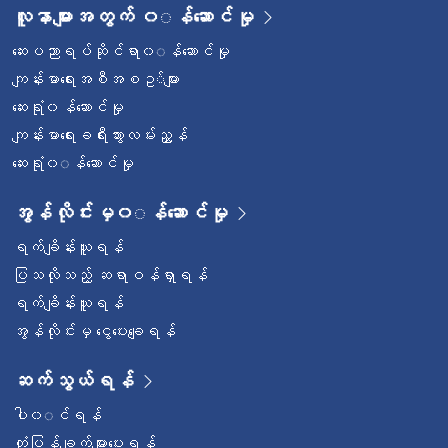
လူနာများအတွက် ၀◌န်ဆောင်မှု
ဆေးပညာရပ်ဆိုင်ရာ၀◌န်ဆောင်မှု
ကျန်းမာရေးအစီအစဥ◌်များ
ဆေးရုံ၀န်ဆောင်မှု
ကျန်းမာရေးခရီးသွားလမ်းညွှန်
ဆေးရုံ၀◌န်ဆောင်မှု
အွန်လိုင်းမှ၀◌န်ဆောင်မှု
ရက်ချိန်းယူရန်
ပြသလိုသည့် ဆရာဝန်ရှာရန်
ရက်ချိန်းယူရန်
အွန်လိုင်းမှ ငွေပေးချေရန်
ဆက်သွယ်ရန်
ပါ၀◌င်ရန်
တုံ့ပြန်ချက်များပေးရန်