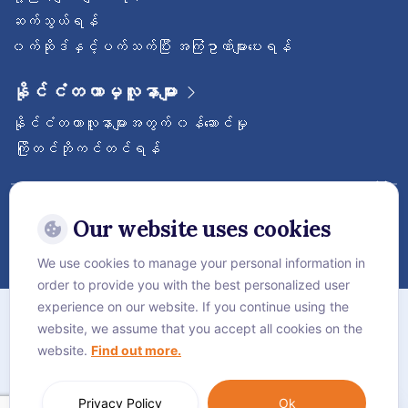
ဆက်သွယ်ရန်
၀က်ဆိုဒ်နှင့်ပက်သက်ပြီး အကြံဥာဏ်များပေးရန်
နိုင်ငံတကာမှလူနာများ
နိုင်ငံတကာလူနာများအတွက် ၀န်ဆောင်မှု
ကြိုတင်ဘိုကင်တင်ရန်
ဝေ့ဌာနီနိုင်ငံတကာဆေးရုံကြီးကို follow လုပ်
ထားပါ
Our website uses cookies
We use cookies to manage your personal information in
order to provide you with the best personalized user
အကြောင်း
experience on our website. If you continue using the
website, we assume that you accept all cookies on the
လုံခြုံရေးဆိုင်ရာ စည်းမျဥ်းစည်းကမ်းများ
website.
Find out more.
Cookie Policy
Language:
ဗမာစာ
Privacy Policy
Ok