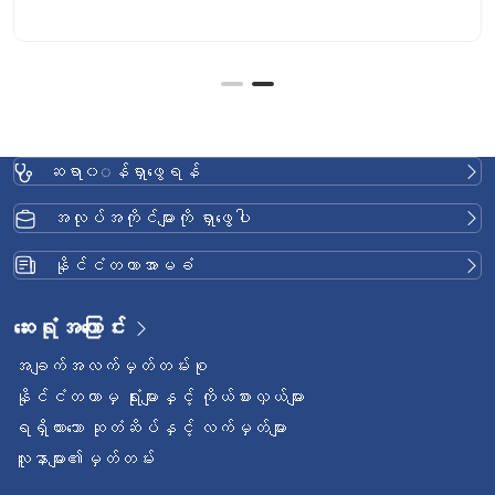
ဆရာ၀◌န်ရှာဖွေရန်
အလုပ်အကိုင်များကို ရှာဖွေပါ
နိုင်ငံတကာအာမခံ
ဆေးရုံအကြောင်း
အချက်အလက်မှတ်တမ်းစု
နိုင်ငံတကာမှ ရုံးများနှင့် ကိုယ်စားလှယ်များ
ရရှိထားသော ဆုတံဆိပ်နှင့် လက်မှတ်များ
လူနာများ၏မှတ်တမ်း