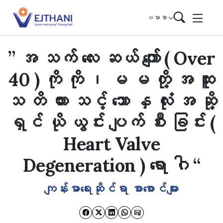
Skip to content
ဗမာစာ
” အ သက် လေး ဆယ် ကျော် ( Over
40 ) ကို ကို ၊ မ မ တို့ အ ထူး
သ တိ ထား သင့် သော နှ လုံး အ ဆို့
ရှင် ယို ယွင်း ပျက် စီး ခြင်း (
Heart Valve
Degeneration ) ရော ဂါ “
ကျန်းမာရေးဆိုင်ရာ စာစောင်များ