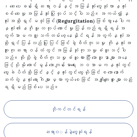
၊ ဆေး ပေး ခန်း ရှိ ဆ ရာ ဝန် နှင့် အ မြန် ဆုံး တွေ့ ဆုံ ကာ နှ လုံး
စစ် ဆေး မှု အ မြန် ဆုံး ပြု လုပ် သင့် ပါ သည်။ အ ကယ် ၍ နှ
လုံး အ ဆို့ ရှင် မ လုံ ခြင်း (
Regurgitation
) ဖြစ် ပွား နေ ပါ က
နှ လုံး ၏ န ဂို မူ လ လုပ် ဆောင် မှု ပြန် လည် ရ ရှိ ရန် အ
တွက် သာ မ က လူ့ သက် တမ်း စေ့ နေ နိုင် ရန် အ တွက် နှ လုံး အ
ဆို့ ရှင် ပြန် လည် ပြု ပြင် ခြင်း ခွဲ စိတ် ကု သ မှု ကို နှ လုံး အ
ထူး ကု ဆ ရာ ဝန် ထံ တွင် အ မြန် ဆုံ ကု သ မှု ခံ ယူ သင့် ပါ
သည်။ ထို သို့ ခွဲ စိတ် ကု သ မှု ခံ ယူ ထား ပြီး သော လူ နာ များ အ နေ
ဖြင့် ပို မို ကောင်း မွန် သော ကျန်း မာရေး ဘ ဝ သာ မ က နှ လုံး တွင်း
သွေး ခဲ ပိတ် ဆို့ ခြင်း နှင့် နှ လုံး တွင်း သွေး ယို ခြင်း စ သော နောက်
ဆက် တွဲ နှ လုံး ရော ဂါ များ မှ ကာ ကွယ် စေ ခြင်း အ ကျိုးကျေး ဇူး များ လည်း
ရ ရှိ မည် ဖြစ် ပေ သည်။
ဘိုကင်တင်ရန်
ဆရာ၀◌န်နဲ့တွေ့ဆုံရန်