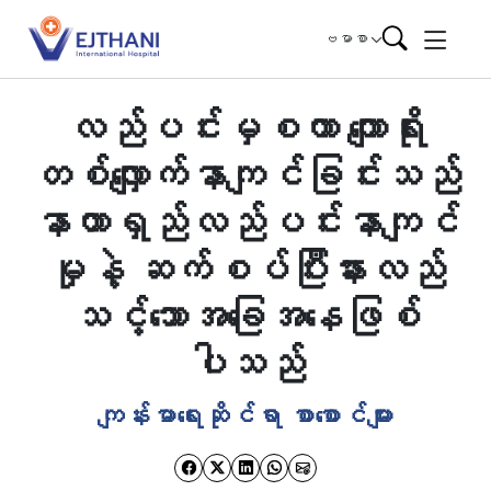
Skip to content
ဗမာစာ
လည်ပင်းမှစကာ ကျောရိုး
တစ်လျှောက်နာကျင်ခြင်းသည်
နာတာရှည်လည်ပင်းနာကျင်
မှုနဲ့ ဆက်စပ်ပြီးနားလည်
သင့်သောအခြေအနေဖြစ်
ပါသည်
ကျန်းမာရေးဆိုင်ရာ စာစောင်များ