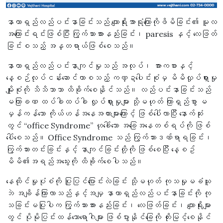
နာတာရှည်လည်ပင်းနာခြင်းသည် ကျောရိုးအာရုံကြောကိုဖိမိခြင်း၏ မူလ
အကြောင်းရင်းဖြစ်ပြီး ကြွက်သားအားနည်းခြင်း၊ paresis နှင့် လေဖြတ်
ခြင်းစသည့် အန္တရာယ်ဖြစ်စေသည်။
နာတာရှည်လည်ပင်းနာကျင်မှုသည် အလုပ်၊ အားကစားနှင့်
နေ့စဉ်လုပ်ငန်းဆောင်တာစသည့် ကဏ္ဍပေါင်းစုံမှ မိမိလှုပ်ရှားမှု
မျိုးစုံကို သိသိသာသာ ထိခိုက်စေနိုင်သည်။ လည်ပင်းနာခြင်းသည်
မကြာခဏ ထပ်ခါထပ်ခါ လှုပ်ရှားမှုများ သို့မဟုတ် ကြာရှည်စွာ မ
မှန်ကန်သော ကိုယ်ဟန်အနေအထားများကြောင့် ဖြစ်ပေါ်လာပြီး နောက်ဆုံး
တွင် “office Syndrome” ဟုခေါ်သော အခြေအနေတစ်ရပ်ကို ဖြစ်
ပေါ်စေသည်။ Office Syndrome သည် ကြွက်သားဒဏ်ရာရခြင်း၊
ကြွက်သားတင်းခြင်းနှင့် နာကျင်ခြင်းတို့ကို ဖြစ်စေပြီး နေ့စဥ်
မိမိ၏အရည်အသွေးကို ထိခိုက်စေပါသည်။
နေထိုင်မှုပုံစံကို ပြုပြင်ပြောင်းလဲခြင်း သို့မဟုတ် ကုသမှုမခံယူ
ဘဲ အချိန်ကြာလာသည်နှင့်အမျှ နာတာရှည်လည်ပင်းနာခြင်းကို ကု
သခြင်းမပြုပါက ကြွက်သားအားနည်းခြင်း၊ လေဖြတ်ခြင်း၊ ကျောရိုးများ
တွင် ပိုမိုပြင်းထန်သောရောဂါများ ဖြစ်ပွားနိုင်ခြေကို တိုးမြင့်စေနိုင်