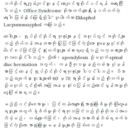
ဘက်ဆိုင်ရာကျွမ်းကျင်သူနှင့် ဆောလျင်စွာတိုင်ပင်ရန် အရေးကြီး
ပါသည်။ Office Syndrome ဆိုတာထက် ကျောရိုးနဲ့ပတ်သက်တဲ့
ရောဂါ ဖြစ်နိုင်ခြေရှိလို့ပါ” ဟု ဒေါက်တာ Ekkaphol
Larpumnuayphol ကပြောသည်။
ဆေးဝါးများ၊ ရုပ်ပိုင်းဆိုင်ရာ ကုထုံးများနှင့် အလုပ်တွင် အထိုင်များ
သည့် ကိုယ်ဟန်အနေအထားကို ပြုပြင်ခြင်းကဲ့သို့သော လူနေမှုပုံစံကို
ပေါင်းစပ်ခြင်းဖြင့် ရုံးတက်လူများခံစားရလေ့ရှိသည့် လက္ခဏာများကို
ကုသပေးနိုင်ပါသည်။ သို့သော်၊ spondylosis သို့မဟုတ် spinal
disc herniation အတွက်၊ ကနဦးကုသမှုနည်းလမ်းမှာ ပုံမှန်
အားဖြင့် ဆေးနှင့် ရုပ်ပိုင်းဆိုင်ရာကုထုံးများ ပါဝင်ပါသည်။ သိသာ
သည့်အချက်မှာ လူနာများ၏ 60 မှ 70 ရာခိုင်နှုန်းသည် တိုးတက်မှု
သို့မဟုတ် ၎င်းတို့၏အခြေအနေမှ လုံးဝပြန်လည်ကောင်းမွန်လာမှုကို
တွေ့ကြုံခံစားရသည်။
မည်သို့ပင်ဆိုစေကာမူ၊ ပြင်းထန်သောကျောရိုးအာရုံကြောဖိမှုကို ကြုံတွေ့နေ
ရသူများအတွက် ခွဲစိတ်မှုဆိုင်ရာကုသခြင်းသည် ပိုမိုလိုအပ်လာပေ
လိမ့်မည်၊ လမ်းလျှောက်ခြင်း၊ ကိုယ်အနေအထားထိန်းသိမ်းရခက်ခဲ
ခြင်းကဲ့သို့သော အာရုံကြောမူမမှန်မှုများကို ဖြစ်စေသည်။