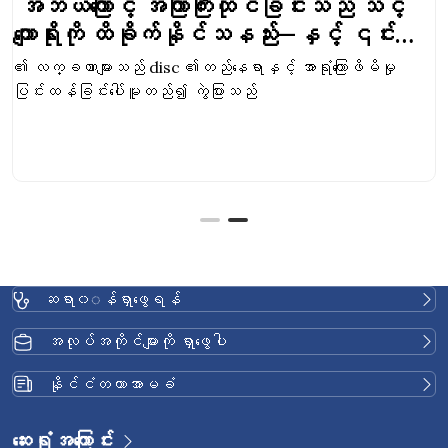
အဘယ်ကြောင့် အကြာကြီးထိုင်ခြင်းသည် သင့်
ကျောရိုးကို ထိခိုက်နိုင်သနည်း—နှင့် ၎င်း
နှင့်ပတ်သက်၍ သင်ဘာလုပ်နိုင်
၏ လက္ခဏာများသည် disc ၏တည်နေရာနှင့် အာရုံကြောဖိမိမှု
သနည်း။
ပြင်းထန်ခြင်းပေါ်မူတည်၍ ကွဲပြားသည်
ဆရာ၀◌န်ရှာဖွေရန်
အလုပ်အကိုင်များကို ရှာဖွေပါ
နိုင်ငံတကာအာမခံ
ဆေးရုံအကြောင်း