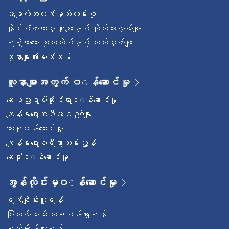
အချက်အလက်မှတ်တမ်းစု
နိုင်ငံတကာမှ ရုံးများနှင့် ကိုယ်စားလှယ်များ
ရရှိထားသော ဆုတံဆိပ်နှင့် လက်မှတ်များ
လူနာများ၏မှတ်တမ်း
လူနာများအတွက် ၀◌န်ဆောင်မှု
ဆေးပညာရပ်ဆိုင်ရာ၀◌န်ဆောင်မှု
ကျန်းမာရေးအစီအစဥ◌်များ
ဆေးရုံ၀န်ဆောင်မှု
ကျန်းမာရေးခရီးသွားလမ်းညွှန်
ဆေးရုံ၀◌န်ဆောင်မှု
အွန်လိုင်းမှ၀◌န်ဆောင်မှု
ရက်ချိန်းယူရန်
ပြသလိုသည့် ဆရာဝန်ရှာရန်
ရက်ချိန်းယူရန်