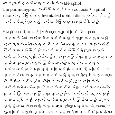
ကြောင်း ကျောရိုးခွဲစိတ်ဆရာဝန် ဒေါက်တာ Ekkaphol
Larpumnuayphol က ပြောကြားခဲ့သည်။ – scoliosis၊ spinal
disc ယိုယွင်းခြင်းနှင့် herniated spinal discs များပါ၀င်သည့်
ဆက်စပ်ရောဂါများလည်း ဆက်လက်ဖြစ်ပွားလာစေနိုင်ပါသည်။
“လည်ပင်း သို့မဟုတ် ကြွက်သားများ နာကျင်ခြင်း သို့မဟုတ်
ခန္ဓာကိုယ်၏ အခြားအစိတ်အပိုင်းများတွင် နာကျင်နေသူများသည်
ကြွက်သားများကို ပြေလျော့စေရန် နှိပ်နယ်ပေးလေ့ရှိသည်။ အထူးသဖြင့်
ကြွက်သားအားနည်းခြင်း သို့မဟုတ် ရောင်ရမ်းခြင်းရှိသူများအတွက်
ယာယီသက်သာရာရနိုင်သော်လည်း၊ အထူးသဖြင့် ကျောရိုးပုံသဏ္ဍာန်မ
မှန်သော လူနာများအတွက် ဖြစ်စေသောအကြောင်းရင်းကိုမရှာဖွေပဲ
သက်သာအောင်လုပ်နည်းဖြင့် မဖြေရှင်းနိုင်ပါ။ ထို့အပြင်၊ မ
မှန်ကန်သော အနှိပ်နည်းစနစ်သည် ရှိရင်းစွဲရောဂါလက္ခဏာများ
ကို ပိုဆိုးစေနိုင်သည်။ ထို့ကြောင့် သင်သည် 12 ပတ်ကြာသ်ထိ
အကိုက်အခဲပျောက်ဆေးများ သို့မဟုတ် ရောင်ရမ်းမှု သက်သာစေသော ဆေးဝါး
များနှင့် ကြွက်သားအသုံးပြုမှု လျော့သွားသည့်တိုင် ဆက်တိုက် နာကျင်မှုကို
ခံစားနေရပါက သို့မဟုတ် လက်မောင်းများအထိ ပြန့်လာသည့် နာကျင်
မှုကဲ့သို့သော နောက်ဆက်တွဲ လက္ခဏာများ ကြုံတွေ့နေရပါက တိကျသောရောဂါ
ရှာဖွေခြင်းအတွက် မှန်ကန်သောကုသမှုအစီအစဉ်ကိုခံယူရန် ဆေး