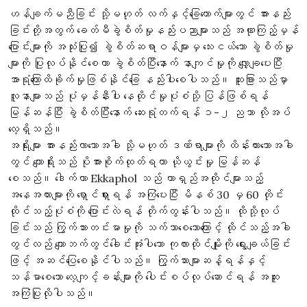
ဟန်ချက်မညီခြင်း သို့မဟုတ် လက်နှင့်ခြေထောက်များတွင် အားနည်း
ခြင်းတို့အတွက် ခေတ်မီခွဲစိတ်မှုနည်းပညာများသည် အဏုကြည့်မှန်
ပြောင်းများကို အသုံးပြု၍ ခွဲစိတ်ဆရာဝန်များမှ သေးငယ်သော ခွဲစိတ်မှု
များကို ပြုလုပ်နိုင်စေကာ ခွဲစိတ်ပြီးနောက် နာကျင်မှုကို လျှော့ချပေးပြီး
အာရုံကြောထိခိုက်မှုဖြစ်နိုင်ခြေ နည်းပါးစေပါသည်။ ထူးခြားသည်မှာ
လူနာများသည် ပုံမှန်နီးပါး နေထိုင်မှုပုံစံသို့ ပြန်ဖြစ်ရန်
မြန်ဆန်ပြီး ခွဲစိတ်ပြီးနောက် ဆေးရုံတက်ရန် ၁-၂ ညသာ လိုအပ်
လေ့ရှိသည်။
အရိုးများ အားနည်းလာသောအခါ သို့မဟုတ် ဒဏ်ရာများကို ထိန်းထားသောအခါ
တွင် ကျောရိုးသည် ပိုအားစိုက်ထုတ်ရကာ ယိုယွင်းမှု မြန်ဆန်
စေသည်။ ဒေါက်တာ Ekkaphol သည် တာရှည်အထိုင်များသည့်
အနေအထားများကို ရှောင်ရှားရန် အကြံပေးပြီး မိနစ် 30 မှ 60 တိုင်း
ထိုင်သည့်ပုံစံကို ပြောင်းလဲရန် တိုက်တွန်းပါသည်။ ထိုသို့လုပ်
ခြင်းသည် ကြွက်သားတင်းမာမှုကို သက်သာစေသောကြောင့် ထိုင်သည့်အခါ
တွင်လည် ကျောဘက်တွင်ခေါင်းအုံးပါသော ကုလားထိုင်မျိုးကို ရွေးချယ်ခြင်း
ဖြင့် အဆင်ပြေစေနိုင်ပါသည်။ ကြွက်သားများဆန့်ရန်နှင့်
သန်မာစေသော လေ့ကျင့်ခန်းများကို ပေါင်းစပ်လုပ်ဆောင်ရန် အထူး
အကြံပြုလိုပါသည်။