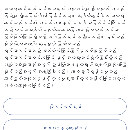
အာထရာဆောင်းသည် ရင်သားအတွင်း အလုံးအခဲများ သို့မဟုတ် အရည်
ကြည်များ ရှိနေခြင်းကို ဖော်ပြနိုင်သည်။ အကျိတ်တွေ့ရှိပါက အာထရာ
ဆောင်းသည် ၎င်း၏ အရွယ်အစားနှင့် ပုံစံကို ဆုံးဖြတ်နိုင်ပြီး ၎င်း
သည် ကင်ဆာအကျိတ်မဟုတ်သေးသောအခြေအနေ သို့မဟုတ် ကင်ဆာ
ဖြစ်နိုင်ခြေ ပိုရှိမရှိ အကဲဖြတ်ရန် ကူညီပေးသည်။ ၎င်းသည်
ပိုမိုတိကျသော ရောဂါရှာဖွေမှုကို ဖြစ်စေသည်။
ရင်သားကင်ဆာသည် အသံတိတ်ခြိမ်းခြောက်မှုတစ်ခုဖြစ်သည်။
ရင်သားကင်ဆာစစ်ဆေးခြင်း နှင့် အာထရာဆောင်းရိုက်ခြင်းတို့သည်
အမျိုးသမီးများအားလုံးအတွက် ညွှန်ပြသောအန္တရာယ်အချက်များကို ဖော်ပြ
နိုင်သည့်အတွက် အရေးကြီးပါသည်။ စောစီစွာသိရှိနိုင်မှုသည်
အောင်မြင်သောကုသမှုနှင့် ကုသမှုရလာဒ်ထွက်လာနိုင်ခြင်းအတွက်
အဓိကသော့ချက်ဖြစ်သည်။
ဘိုကင်တင်ရန်
ဆရာ၀◌န်နဲ့တွေ့ဆုံရန်