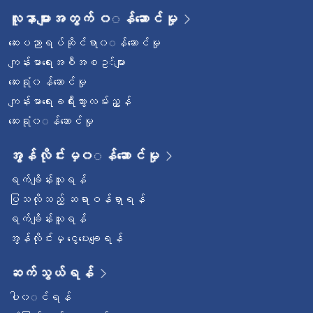
လူနာများအတွက် ၀◌န်ဆောင်မှု
ဆေးပညာရပ်ဆိုင်ရာ၀◌န်ဆောင်မှု
ကျန်းမာရေးအစီအစဥ◌်များ
ဆေးရုံ၀န်ဆောင်မှု
ကျန်းမာရေးခရီးသွားလမ်းညွှန်
ဆေးရုံ၀◌န်ဆောင်မှု
အွန်လိုင်းမှ၀◌န်ဆောင်မှု
ရက်ချိန်းယူရန်
ပြသလိုသည့် ဆရာဝန်ရှာရန်
ရက်ချိန်းယူရန်
အွန်လိုင်းမှ ငွေပေးချေရန်
ဆက်သွယ်ရန်
ပါ၀◌င်ရန်