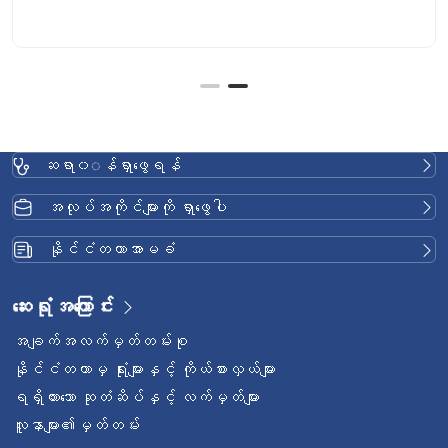
သင့်ကြောင်းအကြံပြုထားသည်။ အသက် 40 နှင့်အထက် အမျိုးသမီး
များသည် နှစ်စဉ် ရင်သားစစ်ဆေးမှုနှင့် ရင်သားဓာတ်မှန်များကို
tomosynthesis ဖြင့် စစ်ဆေးသင့်သည်။ ရင်သားကို မိမိ
ဆရာ၀◌န်ရှာဖွေရန်
အလုပ်အကိုင်များကို ရှာဖွေပါ
နိုင်ငံတကာအာမခံ
ဆေးရုံအကြောင်း
အချက်အလက်မှတ်တမ်းစု
နိုင်ငံတကာမှ ရုံးများနှင့် ကိုယ်စားလှယ်များ
ရရှိထားသော ဆုတံဆိပ်နှင့် လက်မှတ်များ
လူနာများ၏မှတ်တမ်း