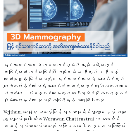
ရင်သားကင်ဆာသည် ကမ္ဘာတစ်ဝှမ်းရှိ အမျိုးသမီးများတွင်
အဖြစ်များဆုံး ကင်ဆာဖြစ်ပြီး အမျိုးသမီး ၈ ဦးတွင် ၁ ဦးခန့်
သေဆုံးမှုနှုန်း မြင့်မားသည်။ ရင်သားကင်ဆာသည် အစောပိုင်းတွင်
ပျောက်ကင်းနိုင်သော်လည်း အစောပိုင်းအဆင့်များတွင် ရောဂါလက္ခဏာမ
ပြတတ်ပေ။ ပုံမှန်စစ်ဆေးမှုတွင် စောစီးစွာသိရှိနိုင်စေရန်နှင့်
ပိုမိုကောင်းမွန်သော ကုသနိုင်ခြေရှိရန် အရေးကြီးပါသည်။
Vejthani ဆေးရုံမှ အဆင့်မြင့် ရင်သားပုံရိပ်ရှာဖွေရေး နှင့် အထူး
ကျွမ်းကျင်သူ ဒေါက်တာ Werawan Chattrastrai က အစောပိုင်း
အဆင့် ရင်သားကင်ဆာသည် မကြာခဏ ရောဂါလက္ခဏာ မပြကြောင်း