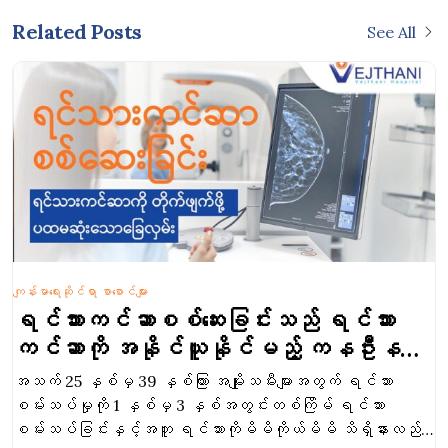
Related Posts
See All
ကျန်းမာရေးဆိုင်ရာ စာစောင်များ
ရင်သားကင်ဆာစစ်ဆေးခြင်းသည် ရင်သား
ကင်ဆာကို အနိုင်ယူနိုင်မည့် ကနဦးနည်း
လမ်းတစ်ခုဖြစ်ပါသည်။
အသက် 25 နှစ်မှ 39 နှစ်ကြား အမျိုးသမီးများအတွက် ရင်သား
စမ်းသပ်မှုကို 1 နှစ်မှ 3 နှစ်အတွင်းတစ်ကြိမ် ရင်သား
စမ်းသပ်ခြင်းနှင့်အတူ ရင်သားကိုမိမိကိုယ်မိမိ သိရှိနားလည်