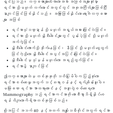
ရှင်းပြသည်။ လက္ခဏာများပေါ်လာသောအခါ အဖြစ်အများဆုံးမှာ
ရင်သား သို့မဟုတ် လက်မောင်းအတွင်းတွင် အဖုအကြိတ်များဖြစ်ပြီး
နာကျင်ခြင်းဖြစ်နိုင်သည် ။ အခြားဖြစ်နိုင်သော ရောဂါလက္ခဏာ
များ အဖြစ်
ရင်သားပုံသဏ္ဍာန် သို့မဟုတ် အရွယ်အစား ပြောင်းလဲခြင်း။
ရင်သား သို့မဟုတ် နို့သီးခေါင်းများတွင် ပွန်းပဲ့ခြင်း သို့မဟုတ်
အက်ကွဲခြင်း။
နို့သီးခေါင်းအောက်သို့ စိုက်နေခြင်း၊ နီခြင်း သို့မဟုတ် သွေးထွက်
ခြင်းကဲ့သို့သော နို့သီးခေါင်းအသွင်အပြင် ပြောင်းလဲခြင်း။
နို့သီးခေါင်းမှ ပုံမှန်မဟုတ်သော အရည်ထွက်ခြင်း။
ရင်သား၌ နာကျင်ခြင်း
ဤလက္ခဏာများထဲမှ တစ်ခုခုကို သတိပြုမိပါက ပြည့်စုံသော
ရင်သားစစ်ဆေးမှုအတွက် သင့်ဆရာဝန်နှင့် ရက်ချိန်းယူပါ။
မကြာခဏ ရင်သား အာထရာဆောင်းနှင့် အတူတွဲစစ်ဆေးရသော
Mammography သည် ရင်သားကင်ဆာကို စောစီးစွာသိရှိနိုင်စေ
ရန် တိကျသောကိရိယာတစ်ခုဖြစ်သည်။
ထို့အပြင် အသက် 40 နှင့်အထက် အမျိုးသမီးတိုင်းအတွက် ရင်သား