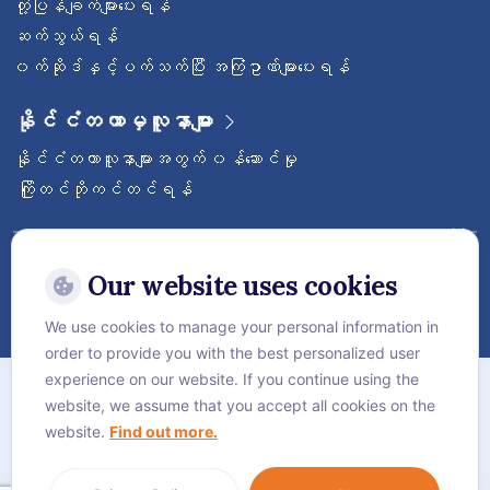
တုံ့ပြန်ချက်များပေးရန်
ဆက်သွယ်ရန်
၀က်ဆိုဒ်နှင့်ပက်သက်ပြီး အကြံဥာဏ်များပေးရန်
နိုင်ငံတကာမှလူနာများ
နိုင်ငံတကာလူနာများအတွက် ၀န်ဆောင်မှု
ကြိုတင်ဘိုကင်တင်ရန်
ဝေ့ဌာနီနိုင်ငံတကာဆေးရုံကြီးကို follow လုပ်
ထားပါ
Our website uses cookies
We use cookies to manage your personal information in
order to provide you with the best personalized user
အကြောင်း
experience on our website. If you continue using the
website, we assume that you accept all cookies on the
လုံခြုံရေးဆိုင်ရာ စည်းမျဥ်းစည်းကမ်းများ
website.
Find out more.
Cookie Policy
Language:
ဗမာစာ