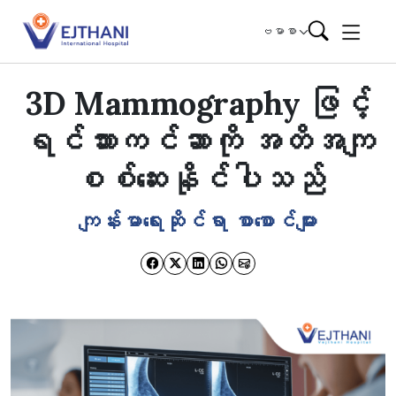
Skip to content
ဗမာစာ
3D Mammography ဖြင့်
ရင်သားကင်ဆာကို အတိအကျ
စစ်ဆေးနိုင်ပါသည်
ကျန်းမာရေးဆိုင်ရာ စာစောင်များ