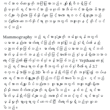
ကင်ဆာစစ်ဆေးမှုကို အကြံပြုထားသည်။ မျိုးရိုးဗီဇရှိခြင်း
သို့မဟုတ် ရင်သားကင်ဆာ သို့မဟုတ် သားအိမ်ကင်ဆာရှိသော မိသားစု
ဝင်များ ကဲ့သို့သော ဖြစ်နိုင်ချေ မြင့်မားသော ရာဇဝင်ရှိသူများသည်
သင့်လျော်သော ဆေးဘက်ဆိုင်ရာ ကုသမှုအတွက် အထူးကုနှင့် တိုင်ပင်
သင့်သည်။
Mammography သည် ရင်သားပုံများကို ဖမ်းယူရန်အတွက်
ပမာဏနည်းသော ဓာတ်ရောင်ခြည်ကို အသုံးပြုသည့် ပုံရိပ်ဖော်နည်း
ပညာတစ်ခုဖြစ်သည်။ ဓာတ်ရောင်ခြည်ပမာဏသည် ရင်ဘတ်
ဓာတ်မှန်ထက် အနည်းငယ်ပိုမြင့်မားသော်လည် ပုံမှန်ရှိသောသဘာဝ
ရောင်ခြည်၏ ခြောက်ပုံတစ်ပုံခန့်သာဖြစ်သည်။ Vejthani ဆေးရုံ
သည် ရင်သားနေရာတစ်ခုစီအတွက် ပုံတစ်ပုံစီဖော်ရန် 3.7
စက္ကန့်သာကြာသည့် 3D ဓါတ်မှန်ရိုက်ခြင်းကို အသုံးပြု၍ ထပ်နေ
သော ရင်သားတစ်ရှူးများကို ကြည်လင်ပြတ်သားစေပါသည်။ ၎င်းသည်
ရင်သားတစ်သျှူးသိပ်သည်းသော၁ လူနာများအတွက် အထူးအကျိုးရှိသော
ပိုမိုအသေးစိတ်သောပုံများကို ရရှိစေပါသည်။ နှစ်စဉ် ရင်သား
ဓါတ်မှန်ရိုက်ခြင်းများသည် အစောပိုင်းအဆင့်တွင် ရင်သားပုံမ
မှန်မှုကို ရှာဖွေရာတွင် ဘေးကင်းပြီး ထိရောက်မှုရှိသည်ဟု ယူဆ
ပါသည်။