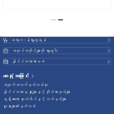
ဆရာ၀◌န်ရှာဖွေရန်
အလုပ်အကိုင်များကို ရှာဖွေပါ
နိုင်ငံတကာအာမခံ
ဆေးရုံအကြောင်း
အချက်အလက်မှတ်တမ်းစု
နိုင်ငံတကာမှ ရုံးများနှင့် ကိုယ်စားလှယ်များ
ရရှိထားသော ဆုတံဆိပ်နှင့် လက်မှတ်များ
လူနာများ၏မှတ်တမ်း