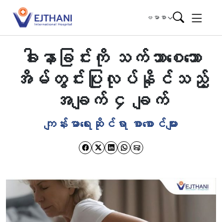
Skip to content
ဗမာစာ
ခါးနာခြင်းကို သက်သာစေသော
အိမ်တွင်းပြုလုပ်နိုင်သည့်
အချက် ၄ ချက်
ကျန်းမာရေးဆိုင်ရာ စာစောင်များ