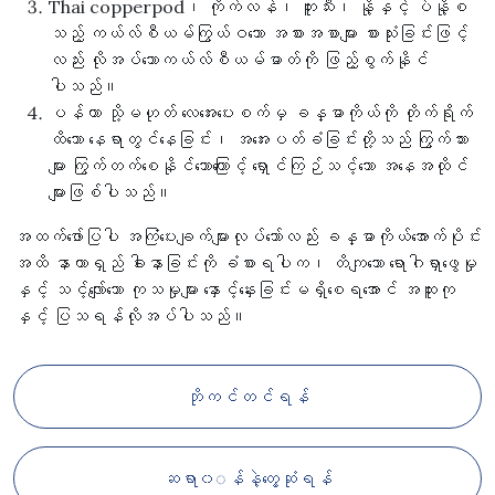
Thai copperpod၊ ကိုက်လန်၊ ဘူးသီး၊ နို့နှင့် ပဲနို့စ
သည့် ကယ်လ်စီယမ်ကြွယ်ဝသော အစားအစာများ စားသုံးခြင်းဖြင့်
လည်း လိုအပ်သောကယ်လ်စီယမ်ဓာတ်ကို ဖြည့်စွက်နိုင်
ပါသည်။
ပန်ကာ သို့မဟုတ် လေအေးပေးစက်မှ ခန္ဓာကိုယ်ကို တိုက်ရိုက်
ထိသော နေရာတွင်နေခြင်း၊ အအေးပတ်ခံခြင်းတို့သည် ကြွက်သား
များ ကြွက်တက်စေနိုင်သောကြောင့် ရှောင်ကြဉ်သင့်သော အနေအထိုင်
များဖြစ်ပါသည်။
အထက်ဖော်ပြပါ အကြံပေးချက်များလုပ်သော်လည်း ခန္ဓာကိုယ်အောက်ပိုင်း
အထိ နာတာရှည် ခါးနာခြင်းကို ခံစားရပါက၊ တိကျသော ရောဂါရှာဖွေမှု
နှင့် သင့်လျော်သော ကုသမှုများ နှောင့်နှေးခြင်းမရှိစေရအောင် အထူးကု
နှင့် ပြသရန်လိုအပ်ပါသည်။
ဘိုကင်တင်ရန်
ဆရာ၀◌န်နဲ့တွေ့ဆုံရန်