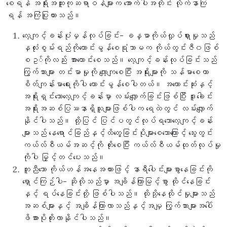
စေရန် အရိုးအထူးကုဆရာဝန်များက အောက်ပါအတိုင်း လိုက်နာကြ
ရန် အကြံပြုထားသည်။
လေ့ကျင့်ခန်းပုံမှန်လုပ်ခြင်း- ခန္ဓာကိုယ်လှုပ်ရှားမှုသည်
နှလုံးစွမ်းရည်ကိုကောင်းမွန်စေရုံသာမက ကိုယ်တွင်းဇီ၀ဖြစ်
စဥ◌်ကိုလည်း အားကောင်းစေသည်။ လေ့ကျင့်ခန်းလုပ်ခြင်းသည်
ကြွက်သားများ တင်းမာမှုကို လျော့ကျစေပြီး အရိုးများကို သန်မာစေကာ
စိတ်ကျန်းမာရေးကိုပါ ကောင်းမွန်စေပါတယ်။ အကောင်းဆုံးနှင့်
အရိုးရှင်းသောလေ့ကျင့်ခန်းမှာ လမ်းလျှောက်ခြင်းဖြစ်ပြီး ဒူးခေါင်း
အရိုးအဆစ်ပြဿနာရှိသူများဖြစ်ပါက ရေထဲတွင် လမ်းလျှောက်
နိုင်ပါသည်။ ထို့ပြင် ပြင်ပတွင်လုပ်ရသောလေ့ကျင့်ခန်း
များသည် နေရောင်ခြည်နှင့်ထိတွေ့ခြင်းပိုများစေသောကြောင့် သွေးတွင်း
ကယ်လ်စီယမ်အဆင့်ကို တိုးစေပြီး ကယ်လ်စီယမ်ထုတ်လုပ်မှု
ကိုပါ မြှင့်တင်ပေးသည်။
တူညီသော ကိုယ်ဟန်အနေအထားဖြင့် နာရီပေါင်းများစွာနေခြင်းကို
ရှောင်ကြဉ်ပါ- ဆိုလိုသည်မှာ အချိန်ကြာမြင့်စွာ ထိုင်နေခြင်း
နှင့် ရပ်နေခြင်းတို့ ဖြစ်ပါသည်။ ထိုသို့နေထိုင်မှုများသည်
အဆစ်များနှင့် အချိန်ကြာလာသည်နှင့်အမျှ ကြွက်သားများအပေါ်
ဖိအားပိုတိုးလာနိုင်ပါသည်။