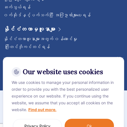
ဆက်သွယ်ရန်
၀က်ဆိုဒ်နှင့်ပက်သက်ပြီး အကြံဥာဏ်များပေးရန်
နိုင်ငံတကာမှလူနာများ
နိုင်ငံတကာလူနာများအတွက် ၀န်ဆောင်မှု
ကြိုတင်ဘိုကင်တင်ရန်
ဝေ့ဌာနီနိုင်ငံတကာဆေးရုံကြီးကို follow လုပ်
ထားပါ
Our website uses cookies
We use cookies to manage your personal information in
order to provide you with the best personalized user
အကြောင်း
experience on our website. If you continue using the
website, we assume that you accept all cookies on the
လုံခြုံရေးဆိုင်ရာ စည်းမျဥ်းစည်းကမ်းများ
website.
Find out more.
Cookie Policy
Language:
ဗမာစာ
Privacy Policy
Ok