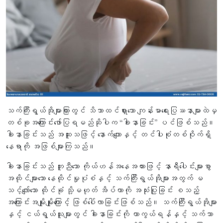
သက်ကြီးရွယ်အိုများကြားတွင် သိသာထင်ရှားသော ကျန်းမာရေးပြဿနာများထဲမှ
တစ်ခုအကြောင်းဖော်ပြရမည်ဆိုပါက “ခါးနာခြင်း” ပင်ဖြစ်သည်။
ခါးနာခြင်းသည် အထူးသဖြင့် နောက်ကျောနှင့် တင်ပါးစုံတစ်ဝိုက်ရှိ
နေရာကို အဖြစ်များကြသည်။
ခါးနာခြင်းသည် တူညီသော ကိုယ်ဟန်အနေအထားဖြင့် နာရီပေါင်းများစွာ
အထိုင်များသော နေထိုင်မှုပုံစံနှင့် သက်ကြီးရွယ်အိုများအတွက် မ
သင့်လျော်သော ထိုင်ခုံ သို့မဟုတ် အိပ်ယာကို အသုံးပြုခြင်း စသည့်
အကြောင်းအမျိုးမျိုးကြောင့် ဖြစ်ပေါ်လာခြင်းဖြစ်သည်။ သက်ကြီးရွယ်အိုများ
နှင့် ငယ်ရွယ်သူများတွင် ခါးနာခြင်းကို ကာကွယ်ရန်နှင့် သက်သာ