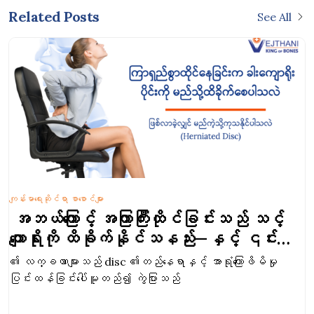
Related Posts
See All
ကျန်းမာရေးဆိုင်ရာ စာစောင်များ
အဘယ်ကြောင့် အကြာကြီးထိုင်ခြင်းသည် သင့်
ကျောရိုးကို ထိခိုက်နိုင်သနည်း—နှင့် ၎င်း
နှင့်ပတ်သက်၍ သင်ဘာလုပ်နိုင်
၏ လက္ခဏာများသည် disc ၏တည်နေရာနှင့် အာရုံကြောဖိမိမှု
သနည်း။
ပြင်းထန်ခြင်းပေါ်မူတည်၍ ကွဲပြားသည်