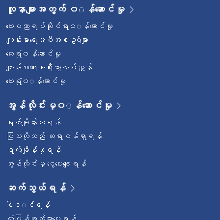
လူနာများအတွက် ၀◌န်ဆောင်မှု
ဆေးပညာရပ်ဆိုင်ရာ၀◌န်ဆောင်မှု
ကျန်းမာရေးအစီအစဥ◌်များ
ဆေးရုံ၀န်ဆောင်မှု
ကျန်းမာရေးခရီးသွားလမ်းညွှန်
ဆေးရုံ၀◌န်ဆောင်မှု
အွန်လိုင်းမှ၀◌န်ဆောင်မှု
ရက်ချိန်းယူရန်
ပြသလိုသည့် ဆရာဝန်ရှာရန်
ရက်ချိန်းယူရန်
အွန်လိုင်းမှ ငွေပေးချေရန်
ဆက်သွယ်ရန်
ပါ၀◌င်ရန်
တုံ့ပြန်ချက်များပေးရန်