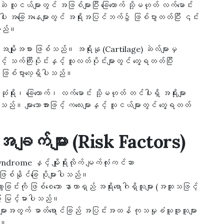
ဆဲ လူငယ်များတွင် အဖြစ်များပြီး ခြေထောက် သို့မဟုတ် လက်မောင်း
ါးပါး အခြေအနေများတွင် အရိုးအပြင်ဘက်၌ ဖြစ်ပွားတတ်ပြီး ၎င်း
ါသည်။
အမျိုးအစား ဖြစ်သည်။ အရိုးနု (Cartilage) ဆဲလ်များမှ
် သက်ကြီးပိုင်းနှင့် လူလတ်ပိုင်းများတွင် တွေ့ရတတ်ပြီး
် ဖြစ်ပွားလေ့ရှိပါသည်။
ရိုး၊ ခြေထောက်၊ လက်မောင်း သို့မဟုတ် တင်ပါးရှိ အရိုးများ
တ်ပါသည်။ များသောအားဖြင့် ကလေးများနှင့် လူငယ်များတွင် တွေ့ရတတ်
ာ အချက်များ (Risk Factors)
rome နှင့် မျိုးရိုးလိုက် မျက်လုံးကင်ဆာ
ြစ်နိုင်ခြေ ပိုများပါသည်။
ထွားခြင်းကို ဖြစ်စေသော နာတာရှည် အရိုးရောဂါရှိသူများ (အထူးသဖြင့်
ခြေ မြင့်မားပါသည်။
များအတွက် ဓာတ်ရောင်ခြည် အပြင်းအထန် ကုသမှုခံယူဖူးသူများ
်။