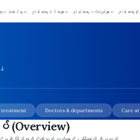
ရေး၀န်ဆောင်မှု
ကျန်းမာရေးစင်တာများ
ကျန်းမာရေးပက်ကေ့ချ်များ
ကျန်းမာရေးဆိ
န်
& treatment
Doctors & departments
Care at
ုပ် (Overview)
ို ဖြစ်ပွားနိုင်သော်လည်း လက်မောင်း၊ ခြေထောက် သို့မဟုတ်