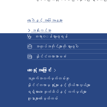
ရောဂါနှင့် အခြေအနေများ
အရိုးကင်ဆာ
ဆရာ၀◌န်ရှာဖွေရန်
အလုပ်အကိုင်များကို ရှာဖွေပါ
နိုင်ငံတကာအာမခံ
ဆေးရုံအကြောင်း
အချက်အလက်မှတ်တမ်းစု
နိုင်ငံတကာမှ ရုံးများနှင့် ကိုယ်စားလှယ်များ
ရရှိထားသော ဆုတံဆိပ်နှင့် လက်မှတ်များ
လူနာများ၏မှတ်တမ်း