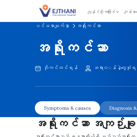
Skip to content
ကျွန်ုပ်တို့အကြောင်း
ကျန်းမာ
ပင်မစာမျက်နှာ
အရိုးကင်ဆာ
အရိုးကင်ဆာ
ဘိုကင်တင်ရန်
ဆရာ၀◌န်နဲ့တွေ့ဆုံရ
Symptoms & causes
Diagnosis 
အရိုးကင်ဆာ အကျဉ်းချ
အရိုးကင်ဆာသည် ခန္ဓာကိုယ်ရှိ မည်သည့်အရိုးတွင်မဆ