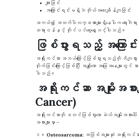
ဖျားခြင်း
အကြောင်းရင်းမရှိဘဲ ကိုယ်အလေးချိန်ကျခြင်း
အကယ်၍ အထက်ပါလက္ခဏာများရှိနေပါက ရောဂါရာဇဝင
ဆရာဝန်နှင့် တိုင်ပင်ဆွေးနွေးသင့်ပါသည်။
ဖြစ်ပွားရသည့် အကြောင်း
အရိုးကင်ဆာ အဘယ်ကြောင့်ဖြစ်ပွားရသည်ကို တိကျစွာ မသိ
လိုက်ခြင်းကြောင့်ဖြစ်ပြီး အချို့သော အခြေအနေများတွင် ဓာတ
ပါသည်။
အရိုးကင်ဆာ အမျိုးအစား
Cancer)
အရိုးကင်ဆာကို စတင်ဖြစ်ပွားသော ဆဲလ်အမျိုးအစားပေါ်
အစားများမှာ –
၁။
Osteosarcoma:
အဖြစ်အများဆုံး အရိုးကင်ဆာ