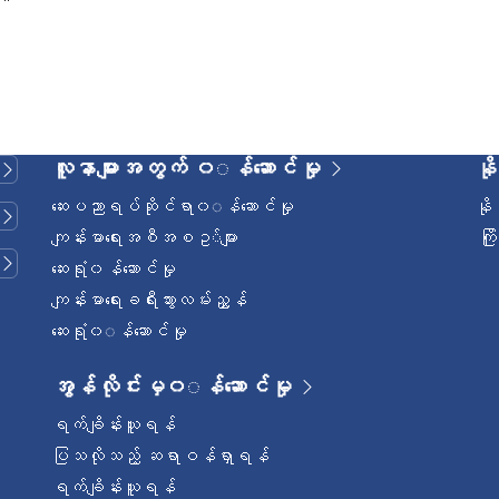
လူနာများအတွက် ၀◌န်ဆောင်မှု
နိ
ဆေးပညာရပ်ဆိုင်ရာ၀◌န်ဆောင်မှု
နိ
ကျန်းမာရေးအစီအစဥ◌်များ
ကြ
ဆေးရုံ၀န်ဆောင်မှု
ကျန်းမာရေးခရီးသွားလမ်းညွှန်
ဆေးရုံ၀◌န်ဆောင်မှု
အွန်လိုင်းမှ၀◌န်ဆောင်မှု
ရက်ချိန်းယူရန်
ပြသလိုသည့် ဆရာဝန်ရှာရန်
ရက်ချိန်းယူရန်