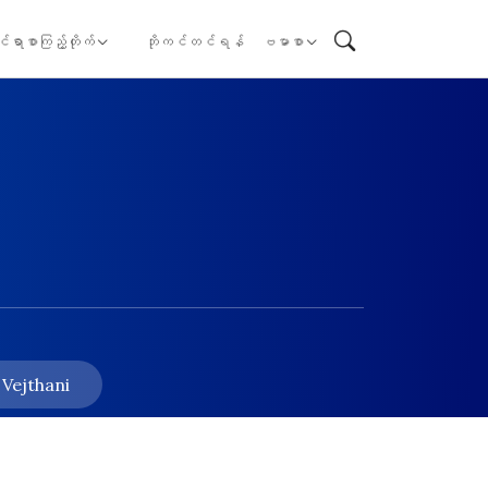
ုင်ရာစာကြည့်တိုက်
ဘိုကင်တင်ရန်
ဗမာစာ
 Vejthani