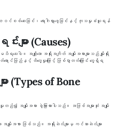
်စစ်ဆေးခြင်း၊ ရောဂါရှာဖွေခြင်းနှင့် ကုသမှုခံယူရန်
ရင်းများ (Causes)
ရသေးပါ။ အချို့သော အရိုးအကျိတ် အမျိုးအစားများသည် မျိုးရိုး
်ရောင်ခြည်နှင့် ထိတွေ့မှုကြောင့် ဖြစ်ပွားတတ်ကြောင်း တွေ့ရှိရ
များ (Types of Bone
 မူတည်၍ အမျိုးအစား ခွဲခြားထားပါသည်။ အဖြစ်အများဆုံး အမျိုး
 အမျိုးအစား ဖြစ်သည်။ အရိုးဆဲလ်များမှ ကင်ဆာဆဲလ်များ