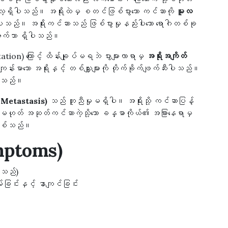
်များလေ့ရှိပါသည်။ အရိုးထဲမှ စတင်ဖြစ်ပွားသော ကင်ဆာကို
မူလ
ုပါသည်။ အရိုးကင်ဆာသည် ဖြစ်ပွားမှုနည်းပါးသော ရောဂါတစ်ခု
းအောက်သာ ရှိပါသည်။
ation) ကြောင့် ထိန်းချုပ်မရဘဲ ပွားများလာရာမှ
အရိုးအကျိတ်
မာသော အရိုးနှင့် တစ်သျှူးများကို တိုက်ခိုက်ဖျက်ဆီးပါသည်။
်ပါသည်။
e Metastasis)
သည် တူညီမှုမရှိပါ။ အရိုးသို့ ကင်ဆာပြန့်
့မဟုတ် အဆုတ်ကင်ဆာကဲ့သို့သော ခန္ဓာကိုယ်၏ အခြားနေရာမှ
်းဖြစ်သည်။
mptoms)
တ်သည်)
ခြင်းနှင့် နာကျင်ခြင်း