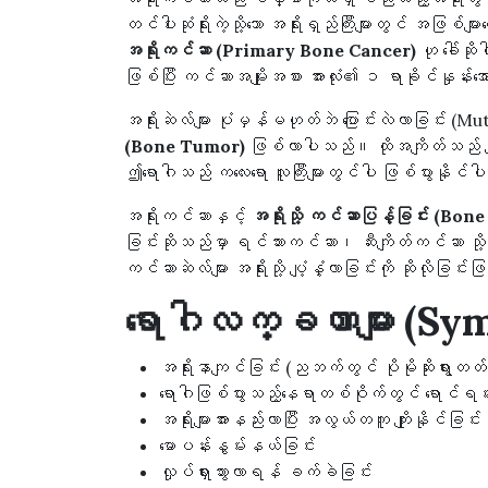
တင်ပါးဆုံရိုးကဲ့သို့သော အရိုးရှည်ကြီးများတွင် အဖြစ
အရိုးကင်ဆာ (Primary Bone Cancer)
ဟု ခေါ်ဆိ
ဖြစ်ပြီး ကင်ဆာအမျိုးအစား အားလုံး၏ ၁ ရာခိုင်နှုန်
အရိုးဆဲလ်များ ပုံမှန်မဟုတ်ဘဲ ပြောင်းလဲလာခြင်း (Mut
(Bone Tumor)
ဖြစ်လာပါသည်။ ထိုအကျိတ်သည် ကျန်း
ဤရောဂါသည် ကလေးရော လူကြီးများတွင်ပါ ဖြစ်ပွားနိုင
အရိုးကင်ဆာနှင့်
အရိုးသို့ ကင်ဆာပြန့်ခြင်း (Bon
ခြင်းဆိုသည်မှာ ရင်သားကင်ဆာ၊ ဆီးကျိတ်ကင်ဆာ သို
ကင်ဆာဆဲလ်များ အရိုးသို့ ပျံ့နှံ့လာခြင်းကို ဆိုလိုခြင
ရောဂါလက္ခဏာများ (Sy
အရိုးနာကျင်ခြင်း (ညဘက်တွင် ပိုမိုဆိုးရွားတ
ရောဂါဖြစ်ပွားသည့်နေရာတစ်ဝိုက်တွင် ရောင်ရမ်း
အရိုးများအားနည်းလာပြီး အလွယ်တကူ ကျိုးနိုင်ခြင်း
မောပန်းနွမ်းနယ်ခြင်း
လှုပ်ရှားသွားလာရန် ခက်ခဲခြင်း