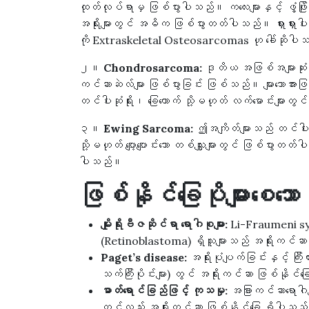
ထုတ်လုပ်ရာမှ ဖြစ်ပွားပါသည်။ ကလေးများနှင့် ဖွံ့ဖြိုး
အရိုးများတွင် အဓိက ဖြစ်ပွားတတ်ပါသည်။ ရှားရှားပ
ကို Extraskeletal Osteosarcomas ဟု ခေါ်ဆိုပ
၂။
Chondrosarcoma:
ဒုတိယ အဖြစ်အများဆုံး 
ကင်ဆာဆဲလ်များ ဖြစ်ပွားခြင်း ဖြစ်သည်။ များသောအားဖြင့
တင်ပါးဆုံရိုး၊ ခြေထောက် သို့မဟုတ် လက်မောင်းများတွင
၃။
Ewing Sarcoma:
ဤအကျိတ်များသည် တင်ပါးဆုံ
သို့မဟုတ် ပျော့ပျောင်းသော တစ်သျှူးများတွင် ဖြစ်ပွားတ
ပါသည်။
ဖြစ်နိုင်ခြေပိုများစေသေ
မျိုးရိုးဗီဇဆိုင်ရာ ရောဂါစုများ:
Li-Fraumeni synd
(Retinoblastoma) ရှိသူများသည် အရိုးကင်ဆာဖ
Paget’s disease:
အရိုးပုံပျက်ခြင်းနှင့် ကြီး
သက်ကြီးပိုင်းများ) တွင် အရိုးကင်ဆာ ဖြစ်နိုင်
ဓာတ်ရောင်ခြည်ဖြင့် ကုသမှု:
အခြားကင်ဆာရောဂါ
တွင်လည်း အရိုးကင်ဆာ ဖြစ်နိုင်ခြေ ရှိပါသည