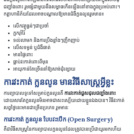
ជញ្ជាំងពោះ រួមផ្សំជាមួយនឹងសម្ពាធកើនឡើងនៅខាងក្នុងប្រអប់ពោះ។
កត្តាហានិភ័យដែលអាចបណ្តាលឱ្យមានជំងឺក្លនលូនរួមមាន៖
លើកវត្ថុធ្ងន់ៗជាប្រចាំ
ក្អករ៉ាំរ៉ៃ
ទល់លាមក និងការប្រឹងខ្លាំងៗញឹកញាប់
លើសទម្ងន់ ឬជំងឺធាត់
មានផ្ទៃពោះ
ធ្លាប់វះកាត់ពោះពីមុន
អាយុកាន់តែច្រើននាំឱ្យសាច់ដុំខ្សោយ
ការ​វះកាត់​ ក្លនលូន មាន​វិធីសាស្ត្រ​អ្វីខ្លះ​
ការព្យាបាលទូទៅសម្រាប់ក្លនលូនគឺ
ការវះកាត់ជួសជុលជញ្ជាំងពោះ
ដោយសារតែក្លនលូនមិនអាចជាសះស្បើយដោយខ្លួនឯងបាន។ វិធីវះកាត់
សព្វថ្ងៃនេះមានជាច្រើនប្រភេទ រួមមានៈ
ការវះកាត់ ក្លនលូន បែបវះបើក
(Open Surgery)
គឺជាវិធីសាស្រ្តនៃការព្យាបាលក្លនលូនដែលត្រូវបានប្រើជាយូរមកហើយ