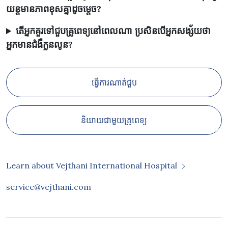
យន្តមានភាពខុសគ្នាដូចម្ដេច?
តើអ្នកគួរទៅជួបគ្រូពេទ្យនៅពេលណា ប្រសិនបើអ្នកសង្ស័យថា
អ្នកមានជំងឺក្លនលូន?
ធ្វើការណាត់ជួប
និយាយជាមួយគ្រូពេទ្យ
Learn about Vejthani International Hospital
service@vejthani.com