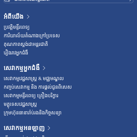
អំពីយើង
ប្រវត្តិមន្ទីរពេទ្យ
ការិយាល័យតំណាងក្រៅប្រទេស
គុណភាពស្តង់ដាអន្តរជាតិ
រឿងរាវអ្នកជំងឺ
សេវាកម្មអ្នកជំងឺ
សេវាកម្មវេជ្ជសាស្រ្ត & មជ្ឈមណ្ឌល
កញ្ចប់សេវាកម្ម និង ការផ្តល់ជូនពិសេស
សេវាកម្មមន្ទីរពេទ្យ គ្រឿងបរិក្ខារ
មគ្គុទេសវេជ្ជសាស្ត្រ
ក្រុមហ៊ុនធានារ៉ាប់រងនិងកិច្ចសន្យា
សេវាកម្មអនឡាញ