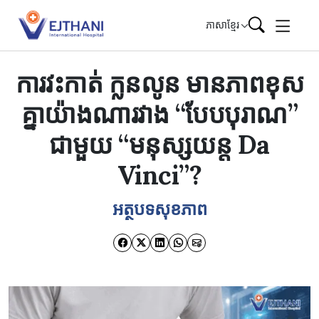
Skip to content
ភាសាខ្មែរ
ការវះកាត់ ក្លនលូន មានភាពខុស
គ្នាយ៉ាងណារវាង “បែបបុរាណ”
ជាមួយ “មនុស្សយន្ត Da
Vinci”?
អត្ថបទសុខភាព