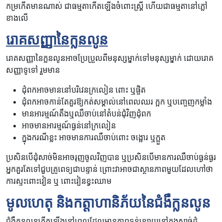
កម្រ​កើត​មាន​ណាស់ ជាធម្មតា​កើត​ឡើង​ចំពោះ​ស្ត្រី ហើយ​ជាធម្មតា​នៅ​ភ្លៅ​
ខាងលើ
រោគសញ្ញា​នៃ​ក្លនលូន
រោគសញ្ញា​នៃ​ក្លនលូន​អាច​ប្រែប្រួល​ពី​មនុស្ស​ម្នាក់​ទៅ​មនុស្ស​ម្នាក់ ដោយរោគ
សញ្ញា​ទូទៅ​ រួមមាន​
ដុំពកអាចមាននៅបរិវេនក្រលៀន ពោះ ឬផ្ចិត
ដុំពកអាចកាន់តែគួរឱ្យកត់សម្គាល់នៅពេលឈរ ក្អក ឬបញ្ចេញកម្លាំង
មានអារម្មណ៍តឹងឬឈឺចាប់នៅតំបន់ជុំវិញដុំពក
អាចមានអារម្មណ៍ធ្ងន់នៅក្រលៀន
ក្នុងករណីខ្លះ អាចមានការឈឺចាប់ពោះ ចង្អោរ ឬក្អួត
ប្រសិនបើដុំសាច់មិនអាចរុញចូលវិញបាន ឬប្រសិនបើមានការឈឺចាប់ធ្ងន់ធ្ងរ
អ្នកគួរតែទៅជួបគ្រូពេទ្យជាបន្ទាន់ ព្រោះវាអាចជាស្ថានភាពមួយដែលហៅថា
ការស្ទះពោះវៀន ឬ ពោះវៀនខ្វះឈាម
មូលហេតុ និងកត្តាហានិភ័យនៃជំងឺក្លនលូន
ជំងឺក្លនលូនកើតឡើងនៅពេលដែលមានភាពទន់ខ្សោយនៅក្នុងសាច់ដុំ