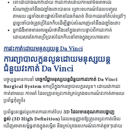
ទោះជាយ៉ាងណាក៏ដោយ ការវះកាត់ដោយកាមេរ៉ាមិនអាចដេរ
សំណាញ់ទៅនឹងជញ្ជាំងពោះបានទេ ព្រោះឧបករណ៍ដែលបញ្ចូល
តាមរយៈរន្ធទាំងនោះផ្លាស់ទីមានដែនកំណត់ ពិបាកដេរនៅតំបន់ជ្រៅៗ
ដូច្នេះចាំបាច់ត្រូវប្រើដែកកិបដើម្បីផ្ជាប់សំណាញ់ទៅនឹងជញ្ជាំងពោះ
អ្នកជំងឺអាចមានអារម្មណ៍ថាតឹងនៅក្នុងពោះបន្ទាប់ពីការវះកាត់
ដោយសារតែការប្រើប្រាស់ដែកកិបនៅខាងក្នុងប្រហោងពោះ
ការវះកាត់ដោយមនុស្សយន្ត
Da Vinci
ការព្យាបាលក្លនលូនដោយមនុស្សយន្ត
ជំនួយវះកាត់
Da Vinci
បច្ចុប្បន្នមានការនាំ
បច្ចេកវិជ្ជាមនុស្សយន្ដជំនួយការវះកាត់
Da Vinci
Surgical System
មកប្រើក្នុងការព្យាបាលក្លនលូន។ ដោយជាការវះ
កាត់តាមរយៈកាមេរ៉ា ដែលគ្រូពេទ្យវះកាត់គ្រប់គ្រងឧបករណ៍វះកាត់តាមរយៈ
ប្រព័ន្ធកុំព្យូទ័រ
ប្រព័ន្ធនេះផ្តល់រូបភាពការវះកាត់បែប
3D
ដែលមានគុណភាពបង្ហាញ
ខ្ពស់
(3D High Definition)
ដែលអនុញ្ញាតឱ្យគ្រូពេទ្យវះកាត់មើល
ឃើញរចនាសម្ព័ន្ធខាងក្នុងលម្អិត និងគ្រប់គ្រងឧបករណ៍វះកាត់តូចៗដោយ