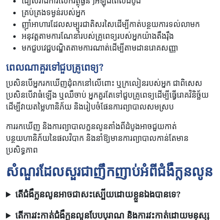
ជៀសវាងការលើកវត្ថុធ្ងន់ៗអំឡុងពេលដំបូង
គ្រប់គ្រងទម្ងន់របស់អ្នក
ញ៉ាំអាហារដែលសម្បូរជាតិសរសៃដើម្បីកាត់បន្ថយការទល់លាមក
អនុវត្តតាមការណែនាំរបស់គ្រូពេទ្យរបស់អ្នកយ៉ាងតឹងរ៉ឹង
មកជួបវេជ្ជបណ្ឌិតតាមការណាត់ដើម្បីតាមដានរោគសញ្ញា
ពេលណាគួរទៅជួបគ្រូពេទ្យ
?
ប្រសិនបើអ្នករកឃើញដុំពកនៅលើពោះ ឬក្រលៀនរបស់អ្នក ជាពិសេស
ប្រសិនបើវាធំឡើង ឬឈឺចាប់ អ្នកគួរតែទៅជួបគ្រូពេទ្យដើម្បីធ្វើរោគវិនិច្ឆ័យ
ដើម្បីវាយតម្លៃហានិភ័យ និងរៀបចំផែនការព្យាបាលសមស្រប
ការរកឃើញ និងការព្យាបាលក្លនលូនតាំងពីដំបូងអាចជួយកាត់
បន្ថយហានិភ័យនៃផលវិបាក និងនាំឱ្យមានការព្យាបាលកាន់តែមាន
ប្រសិទ្ធភាព
សំណួរដែលសួរជាញឹកញាប់អំពីជំងឺក្លនលូន
តើជំងឺក្លនលូនអាចជាសះស្បើយដោយខ្លួនឯងបានទេ?
តើការវះកាត់ជំងឺក្លនលូនបែបបុរាណ និងការវះកាត់ដោយមនុស្ស