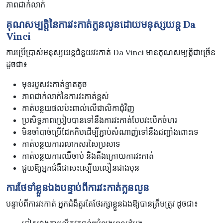
ភាពជាក់លាក់
គុណសម្បត្តិនៃការវះកាត់ក្លនលូនដោយមនុស្សយន្ត
Da
Vinci
ការប្រើប្រាស់មនុស្សយន្តជំនួយវះកាត់ Da Vinci មានគុណសម្បត្តិជាច្រើន
ដូចជា៖
មុខរបួសវះកាត់ខ្នាតតូច
ភាពជាក់លាក់នៃការវះកាត់ខ្ពស់
កាត់បន្ថយផលប៉ះពាល់លើជាលិកាជុំវិញ
ប្រសិទ្ធភាពប្រៀបបានទៅនឹងការវះកាត់បែបវះបើកចំហរ
មិនចាំបាច់ប្រើដែកកិបដើម្បីភ្ជាប់សំណាញ់ទៅនឹងជញ្ជាំងពោះទេ
កាត់បន្ថយការរលាកសរសៃប្រសាទ
កាត់បន្ថយការឈឺចាប់ និងតឹងក្រោយការវះកាត់
ជួយឪ្យអ្នកជំងឺជាសះស្បើយលឿនជាងមុន
ការថែទាំខ្លួនឯងបន្ទាប់ពីការវះកាត់ក្លនលូន
បន្ទាប់ពីការវះកាត់ អ្នកជំងឺគួរតែថែរក្សាខ្លួនឯងឱ្យបានត្រឹមត្រូវ ដូចជា៖