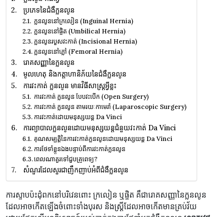
ប្រភេទ​នៃ​ជំងឺក្លនលូន
ក្លនលូន​នៅ​ក្រលៀន (Inguinal Hernia)
ក្លនលូន​នៅ​ផ្ចិត (Umbilical Hernia)
ក្លនលូនរបួសវះកាត់ (Incisional Hernia)
ក្លនលូន​នៅ​ភ្លៅ (Femoral Hernia)
រោគសញ្ញា​នៃ​ក្លនលូន
មូលហេតុ និងកត្តាហានិភ័យនៃជំងឺក្លនលូន
ការ​វះកាត់​ ក្លនលូន មាន​វិធីសាស្ត្រ​អ្វីខ្លះ​
ការវះកាត់ ក្លនលូន បែបវះបើក (Open Surgery)
ការវះកាត់ ក្លនលូន តាមរយៈកាមេរ៉ា (Laparoscopic Surgery)
ការវះកាត់ដោយមនុស្សយន្ត Da Vinci
ការព្យាបាលក្លនលូនដោយមនុស្សយន្តជំនួយវះកាត់ Da Vinci
គុណសម្បត្តិនៃការវះកាត់ក្លនលូនដោយមនុស្សយន្ត Da Vinci
ការថែទាំខ្លួនឯងបន្ទាប់ពីការវះកាត់ក្លនលូន
ពេលណាគួរទៅជួបគ្រូពេទ្យ?
សំណួរដែលសួរជាញឹកញាប់អំពីជំងឺក្លនលូន
ការស្ទាបប៉ះដុំពកនៅបរិវេនពោះ ក្រលៀន ឬផ្ចិត គឺជារោគសញ្ញានៃក្លនលូន
ដែលអាចកើតឡើងចំពោះទាំងបុរស និងស្ត្រីដែលអាចកើតមានគ្រប់វ័យ