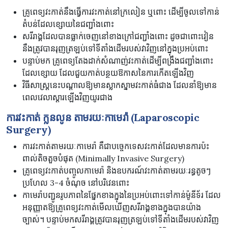
គ្រូពេទ្យវះកាត់នឹងធ្វើការវះកាត់នៅក្រលៀន ឬពោះ ដើម្បីចូលទៅកាន់
តំបន់ដែលខ្សោយនៃជញ្ជាំងពោះ
សរីរាង្គដែលបានធ្លាក់ចេញនៅខាងក្រៅជញ្ជាំងពោះ ដូចជាពោះវៀន
នឹងត្រូវបានរុញត្រឡប់ទៅទីតាំងដើមរបស់វាវិញនៅក្នុងប្រអប់ពោះ
បន្ទាប់មក គ្រូពេទ្យតែងដាក់សំណាញ់វះកាត់ដើម្បីពង្រឹងជញ្ជាំងពោះ
ដែលខ្សោយ ដែលជួយកាត់បន្ថយឱកាសនៃការកើតឡើងវិញ
វិធីសាស្ត្រនេះបណ្តាលឱ្យមានស្លាកស្នាមវះកាត់ធំជាង ដែលនាំឱ្យមាន
ពេលវេលាស្តារឡើងវិញយូរជាង
ការវះកាត់ ក្លនលូន តាមរយៈកាមេរ៉ា
(Laparoscopic
Surgery)
ការវះកាត់តាមរយៈកាមេរ៉ា គឺជាបច្ចេកទេសវះកាត់ដែលមានការប៉ះ
ពាល់តិចតួចបំផុត (Minimally Invasive Surgery)
គ្រូពេទ្យវះកាត់បញ្ចូលកាមេរ៉ា និងឧបករណ៍វះកាត់តាមរយៈរន្ធតូចៗ
ប្រហែល 3-4 ចំណុច នៅបរិវេនពោះ
កាមេរ៉ាបញ្ជូនរូបភាពនៃផ្នែកខាងក្នុងនៃប្រអប់ពោះទៅកាន់ម៉ូនីទ័រ ដែល
អនុញ្ញាតឱ្យគ្រូពេទ្យវះកាត់មើលឃើញសរីរាង្គខាងក្នុងបានយ៉ាង
ច្បាស់។ បន្ទាប់មកសរីរាង្គត្រូវបានរុញត្រឡប់ទៅទីតាំងដើមរបស់វាវិញ