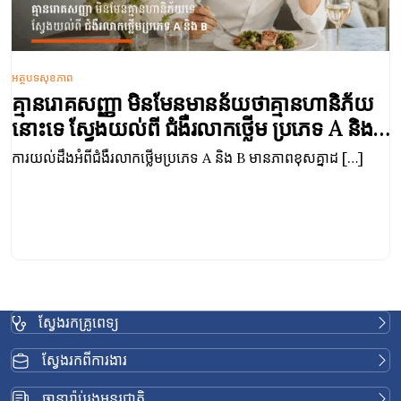
អត្ថបទសុខភាព
គ្មានរោគសញ្ញា មិនមែនមានន័យថាគ្មានហានិភ័យ
នោះទេ ស្វែងយល់ពី ជំងឺរលាកថ្លើម ប្រភេទ A និង
B
ការយល់ដឹងអំពីជំងឺរលាកថ្លើមប្រភេទ A និង B មានភាពខុសគ្នាដ […]
ស្វែងរកគ្រូពេទ្យ
ស្វែងរកពីការងារ
ធានារ៉ាប់រងអន្តរជាតិ