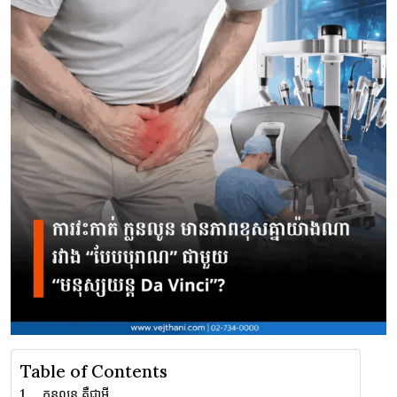
Table of Contents
ក្លនលូន​ គឺជា​អ្វី