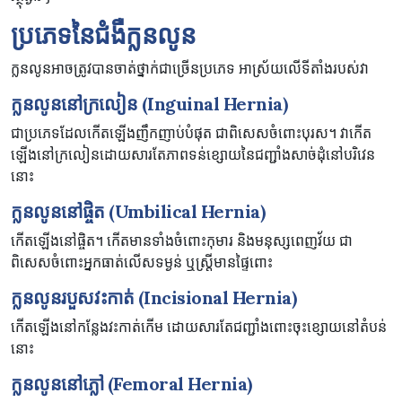
ប្រភេទ​នៃ​ជំងឺក្លនលូន
ក្លនលូន​អាច​ត្រូវ​បាន​ចាត់​ថ្នាក់​ជា​ច្រើន​ប្រភេទ អាស្រ័យ​លើ​ទីតាំង​របស់​វា
ក្លនលូន​នៅ​ក្រលៀន
(Inguinal Hernia)
ជា​ប្រភេទ​ដែល​កើត​ឡើង​ញឹកញាប់​បំផុត ជាពិសេស​ចំពោះ​បុរស។ វា​កើត​
ឡើង​នៅ​ក្រលៀន​ដោយសារ​តែ​ភាព​ទន់ខ្សោយ​នៃ​ជញ្ជាំង​សាច់ដុំ​នៅបរិវេន
នោះ
ក្លនលូន​នៅ​ផ្ចិត
(Umbilical Hernia)
កើត​ឡើង​នៅ​ផ្ចិត។ កើត​មាន​ទាំង​ចំពោះ​កុមារ និង​មនុស្ស​ពេញវ័យ ជា
ពិសេស​ចំពោះ​អ្នក​ធាត់​លើស​ទម្ងន់ ឬ​ស្ត្រី​មាន​ផ្ទៃពោះ
ក្លនលូនរបួសវះកាត់
(Incisional Hernia)
កើត​ឡើង​នៅ​កន្លែង​វះកាត់​កើម ដោយសារ​តែ​ជញ្ជាំង​ពោះ​ចុះខ្សោយ​នៅ​តំបន់​
នោះ
ក្លនលូន​នៅ​ភ្លៅ
(Femoral Hernia)