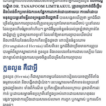
ដោយផ្អែកលើបទពិសោធន៍របស់គាត់ក្នុងការថែទាំអ្នកជំងឺក្លនលូន
លោកវេជ្ជ
បណ្ឌិត
DR. TANAPOOM LIMTRAKUL
គ្រូពេទ្យវះកាត់ជំងឺថ្លើម
និងបំពង់ទឹកប្រមាត់ឯកទេសផ្នែកការវះកាត់ដោយតាមរយៈកាមេរ៉ាដោយ
មនុស្សយន្តនៅមន្ទីរពេទ្យអន្តរជាតិវេជ្ជថានី
បានសង្កេតឃើញថា អ្នកជំងឺជា
ច្រើនស្វែងរកការព្យាបាលពីគ្រូពេទ្យលុះត្រាតែមានការឈឺចាប់ ឬនៅពេល
ដែលក្លនហើមធំរួចទៅហើយ។ អ្នកជំងឺមួយចំនួនធំយល់ច្រឡំថាវាគ្រាន់តែ
ជាដុំខ្លាញ់ ឬជាស្ថានភាពទូទៅ ដែលនាំឱ្យមានការព្យាបាលយឺតយ៉ាវ
និងហានិភ័យនៃផលវិបាកកើនឡើងដូចជា ពោះវៀនធំខ្វះឈាម
(Strangulated Hernia) លើសពីនេះ អ្នកជំងឺជាច្រើនមានការព្រួយ
បារម្ភអំពីស្លាកស្នាមវះកាត់ ក្លនលូន និងពេលវេលានៃការជាសះស្បើយ ដែល
ជាកត្តាសំខាន់ក្នុងការសម្រេចចិត្តលើជម្រើសនៃការព្យាបាល
ក្លនលូន​ គឺជា​អ្វី
ក្លនលូន (Hernia) ​គឺជា​ស្ថានភាព​មួយ​ដែល​ពោះវៀន​លយ​ចេញ​ពី​ទីតាំង​
ធម្មតា​របស់​វា និង​បង្កើត​ជា​ដុំ​ប៉ោង។ នេះ​បណ្តាល​មក​ពី​ភាព​ទន់ខ្សោយ​នៅ​
ក្នុង​ជញ្ជាំង​ពោះ ទាំង​ពី​កំណើត ឬកើតឡើងនៅពេលក្រោយ ដូចជា​ពី​ការ​វះ
កាត់ ឬ​ដោយ​សម្ពាធ​មិន​ប្រក្រតី​នៅ​ក្នុង​ប្រអប់​ពោះ​ដោយសារ​ហេតុផល​
ផ្សេងៗ​ដូចជា​ការ​ប្រឹង​ដោយសារ​ទល់លាមក ការ​ក្អក ឬ​កណ្តាស់ ឬ​ការ​លើក​
វត្ថុ​ធ្ងន់ៗ