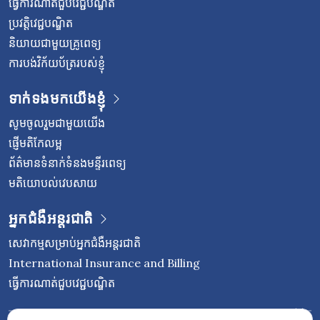
ធ្វើការណាត់ជួបវេជ្ជបណ្ឌិត
ប្រវត្តិវេជ្ជបណ្ឌិត
និយាយជាមួយគ្រូពេទ្យ
ការបង់វិក័យប័ត្ររបស់ខ្ញុំ
ទាក់ទងមកយើងខ្ញុំ
សូមចូលរួមជាមួយយើង
ផ្ញើមតិកែលម្អ
ព័ត៌មានទំនាក់ទំនងមន្ទីរពេទ្យ
មតិយោបល់វេបសាយ
អ្នកជំងឺអន្តរជាតិ
សេវាកម្មសម្រាប់អ្នកជំងឺអន្តរជាតិ
International Insurance and Billing
ធ្វើការណាត់ជួបវេជ្ជបណ្ឌិត