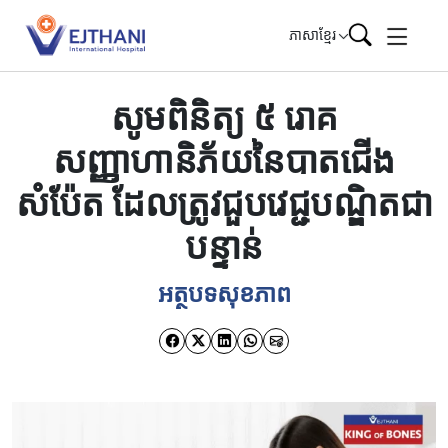
Skip to content
ភាសាខ្មែរ
សូមពិនិត្យ ៥ រោគ
សញ្ញាហានិភ័យនៃបាតជើង
សំប៉ែត ដែលត្រូវជួបវេជ្ជបណ្ឌិតជា
បន្ទាន់
អត្ថបទសុខភាព