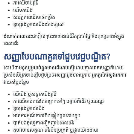
ការឈឺចាប់រ៉ាំរ៉ៃ
ហើមកជើង
សមត្ថភាពដើរមានកម្រិត
ខូចទ្រង់ទ្រាយជើងយ៉ាងច្បាស់
ដំណាក់កាលនេះជារឿយៗប៉ះពាល់ដល់ជីវិតប្រចាំថ្ងៃ និងតុល្យភាពអំឡុង
ពេលដើរ
សញ្ញាបែបណាគួរទៅជួបវេជ្ជបណ្ឌិត
?
ទោះបីជាមនុស្សមួយចំនួនមានជើងរាបស្មើដោយគ្មានរោគសញ្ញាក៏ដោយ
ប្រសិនបើអ្នកចាប់ផ្តើមជួបប្រទះសញ្ញាដូចខាងក្រោម អ្នកគួរតែស្វែងរកការ
វាយតម្លៃបន្ថែម
ឈឺជើង ឬសន្លា់កជើងរ៉ាំរ៉ៃ
ការឈឺចាប់កាន់តែអាក្រក់ទៅៗ បន្ទាប់ពីដើរ ឬឈរយូរ
ខូចទ្រង់ទ្រាយជើង
មានអារម្មណ៍ថាកជើងផ្អៀងចូលខាងក្នុង
បាត់បង់តុល្យភាពញឹកញាប់ពេលដើរ
កុមារមានលក្ខណៈដើរមិនប្រក្រតី ឬដួលយ៉ាងងាយ