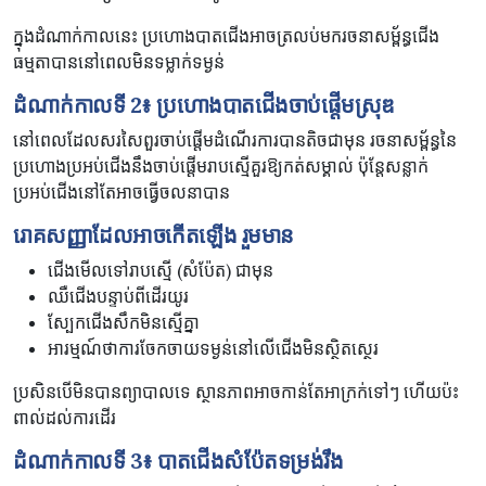
ក្នុងដំណាក់កាលនេះ ប្រហោងបាតជើងអាចត្រលប់មករចនាសម្ព័ន្ធជើង
ធម្មតាបាននៅពេលមិនទម្លាក់ទម្ងន់
ដំណាក់កាលទី
2
៖ ប្រហោងបាតជើងចាប់ផ្ដើមស្រុឌ
នៅពេលដែលសរសៃពួរចាប់ផ្តើមដំណើរការបានតិចជាមុន រចនាសម្ព័ន្ធនៃ
ប្រហោងប្រអប់ជើងនឹងចាប់ផ្តើមរាបស្មើគួរឱ្យកត់សម្គាល់ ប៉ុន្តែសន្លាក់
ប្រអប់ជើងនៅតែអាចធ្វើចលនាបាន
រោគសញ្ញា​ដែល​អាច​កើតឡើង ​រួមមាន
ជើងមើលទៅរាបស្មើ (សំប៉ែត) ជាមុន
ឈឺជើងបន្ទាប់ពីដើរយូរ
ស្បែកជើងសឹកមិនស្មើគ្នា
អារម្មណ៍ថាការចែកចាយទម្ងន់នៅលើជើងមិនស្ថិតស្ថេរ
ប្រសិនបើមិនបានព្យាបាលទេ ស្ថានភាពអាចកាន់តែអាក្រក់ទៅៗ ហើយប៉ះ
ពាល់ដល់ការដើរ
ដំណាក់កាលទី
3
៖
បាតជើងសំប៉ែតទម្រង់រឹង