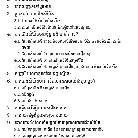
រោគសញ្ញា​ទូទៅ ​រួម​មាន
ប្រភេទនៃបាតជើងសំប៉ែត
1. បាតជើងសំប៉ែតពីកំណើត
2. បាតជើងសំប៉ែតដែលកើតឡើងនៅពេលក្រោយ
បាតជើងសំប៉ែត​មាន​ប៉ុន្មាន​ដំណាក់កាល?
ដំណាក់កាលទី 1៖ ​សរសៃចង​ចាប់ផ្តើមរលាក ប៉ុន្តែ​រចនាសម្ព័ន្ធ​ជើង​នៅតែ​
ធម្មតា
ដំណាក់កាលទី 2៖ ប្រហោងបាតជើងចាប់ផ្ដើមស្រុឌ
ដំណាក់កាលទី 3៖ បាតជើងសំប៉ែតទម្រង់រឹង
ដំណាក់កាលទី 4៖ សន្លាក់ប្រអប់ជើងខូចទ្រង់ទ្រាយ និងចាប់ផ្ដើមសឹក
សញ្ញាបែបណាគួរទៅជួបវេជ្ជបណ្ឌិត?
បាតជើងសំប៉ែតប៉ះពាល់ដល់រាងកាយយ៉ាងដូចម្តេច?
ឈឺបាតជើង និងសន្លាក់ប្រអប់ជើង
ឈឺជង្គង់
ឈឺខ្នង និងស្រពន់
ការធ្វើរោគវិនិច្ឆ័យបាតជើងសំប៉ែត
ការវាយតម្លៃដំបូងអាចប្រកបដោយ
គោលការណ៍ណែនាំសម្រាប់ការព្យាបាលបាតជើងសំប៉ែត
ការកែតម្រូវស្បែកជើង និងឧបករណ៍ទ្រទ្រប្រហោងបាតជើង
ការព្យាបាលដោយចលនា និងការទាញសាច់ដុំ