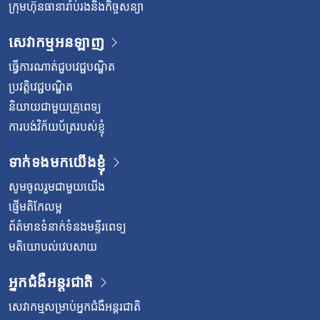
ក្រុមហ៊ុនធានារ៉ាប់រងនិងកិច្ចសន្យា
សេវាកម្មអនឡាញ
ធ្វើការណាត់ជួបវេជ្ជបណ្ឌិត
ប្រវត្តិវេជ្ជបណ្ឌិត
និយាយជាមួយគ្រូពេទ្យ
ការបង់វិក័យប័ត្ររបស់ខ្ញុំ
ទាក់ទងមកយើងខ្ញុំ
សូមចូលរួមជាមួយយើង
ផ្ញើមតិកែលម្អ
ព័ត៌មានទំនាក់ទំនងមន្ទីរពេទ្យ
មតិយោបល់វេបសាយ
អ្នកជំងឺអន្តរជាតិ
សេវាកម្មសម្រាប់អ្នកជំងឺអន្តរជាតិ