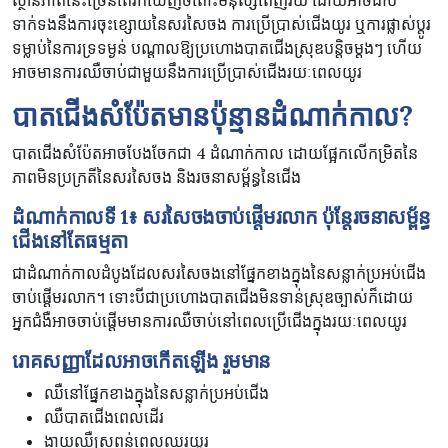
ស្ថានភាពនេះច្រើនតែរកឃើញចំពោះមនុស្សពេញវ័យ ដោយអាចជាប់
ទាក់ទងនឹងការចុះខ្សោយនៃសរសៃចង ការប្រើប្រាស់ជើងយូរ ឬការផ្លាស់ប្តូរ
ទម្លាប់នៃការទ្រទម្ងន់ បណ្តាលឱ្យប្រហោងបាតជើងស្រុឌបន្តិចម្តងៗ ហើយ
អាចមានការឈឺចាប់ជាមួយនឹងការប្រើប្រាស់ជើងរយៈពេលយូរ
បាតជើងសំប៉ែត​មាន​ប៉ុន្មាន​ដំណាក់កាល
?
បាតជើងសំប៉ែតអាច​បែងចែក​ជា 4 ដំណាក់កាល ដោយ​ផ្អែក​លើ​កម្រិត​នៃ​
ភាព​មិន​ប្រក្រតី​នៃ​សរសៃចង និង​រចនាសម្ព័ន្ធ​នៃ​ជើង
ដំណាក់កាលទី
1
៖ ​សរសៃចង​ចាប់ផ្តើមរលាក ប៉ុន្តែ​រចនាសម្ព័ន្ធ​
ជើង​នៅតែ​ធម្មតា
​ជា​ដំណាក់កាល​ដំបូង​ដែល​សរសៃចង​នៅ​ផ្នែក​ខាងក្នុង​នៃ​សន្លាក់ប្រអប់ជើង​
ចាប់ផ្តើម​រលាក។ ទោះបីជាប្រហោងបាតជើង​មិនទាន់ស្រុឌច្បាស់​ក៏ដោយ
អ្នកជំងឺ​អាច​ចាប់ផ្តើម​មាន​ការឈឺចាប់​នៅពេល​ប្រើ​ជើង​ក្នុង​រយៈពេល​យូរ
រោគសញ្ញា​ដែល​អាច​កើតឡើង ​រួមមាន​
ឈឺ​នៅ​ផ្នែក​ខាងក្នុង​នៃសន្លាក់​ប្រអប់ជើង
ឈឺ​បាតជើង​ពេល​ដើរ
ងាយឈឺស្រពន់ពេល​ឈរ​យូរ