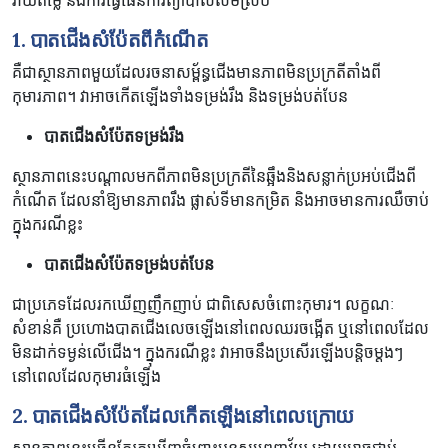
វាយតម្លៃ និងការធ្វើផែនការព្យាបាលសមស្រប
1
. បាតជើងសំប៉ែតពីកំណើត
គឺជាស្ថានភាពមួយដែលរចនាសម្ព័ន្ធជើងមានភាពមិនប្រក្រតីតាំងពី
កុមារភាព។ វាអាចកើតឡើងទាំងទម្រង់រឹង និងទម្រង់បត់បែន
បាតជើងសំប៉ែតទម្រង់រឹង
ស្ថានភាពនេះបណ្តាលមកពីភាពមិនប្រក្រតីនៃឆ្អឹងនិងសន្លាក់ប្រអប់ជើងពី
កំណើត ដែលនាំឱ្យមានភាពរឹង ផ្លាស់ទីមានកម្រិត និងអាចមានការឈឺចាប់
ក្នុងករណីខ្លះ
បាតជើងសំប៉ែតទម្រង់បត់បែន
ជាប្រភេទដែលរកឃើញញឹកញាប់ ជាពិសេសចំពោះកុមារ។ លក្ខណៈ
សំខាន់គឺ ប្រហោងបាតជើងលេចឡើងនៅពេលឈរចង្អើត ឬនៅពេលដែល
មិនដាក់ទម្ងន់លើជើង។ ក្នុងករណីខ្លះ វាអាចនឹងប្រសើរឡើងបន្តិចម្តងៗ
នៅពេលដែលកុមារធំឡើង
2
. បាតជើងសំប៉ែតដែលកើតឡើងនៅពេលក្រោយ