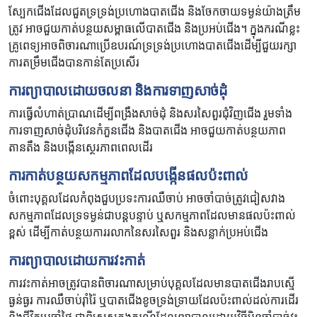
ស្បែកជើងដែលជួតទ្រទ្រង់ប្រហោងបាតជើង និងចែកចាយទម្ងន់យ៉ាងត្រឹម
ត្រូវ អាចជួយកាត់បន្ថយសម្ពាធលើបាតជើង និងប្រអប់ជើង។ ក្នុងករណីខ្លះ
គ្រូពេទ្យអាចពិចារណាប្រើឧបរណ៍ទ្រទ្រង់ប្រហោងបាតជើងដើម្បីជួយរក្សា
ការតម្រឹមជើងបានកាន់តែប្រសើរ
ការព្យាបាលដោយចលនា និងការទាញសាច់ដុំ
ការធ្វើលំហាត់ប្រាណដើម្បីពង្រឹងសាច់ដុំ និងសរសៃពួរជុំវិញជើង រួមទាំង
ការទាញសាច់ដុំបរិវេនកំភួនជើង និងបាតជើង អាចជួយកាត់បន្ថយភាព
តានតឹង និងបង្កើនស្ថេរភាពពេលដើរ
ការកាត់បន្ថយសកម្មភាពដែលបង្កើនផលប៉ះពាល់
ចំពោះបុគ្គលដែលកំពុងជួបប្រទះការឈឺចាប់ អាចចាំបាច់ត្រូវជៀសវាង
សកម្មភាពដែលទ្រទម្ងន់ជាបន្តបន្ទាប់ ឬសកម្មភាពដែលមានផលប៉ះពាល់
ខ្ពស់ ដើម្បីកាត់បន្ថយការរលាកនៃសរសៃពួរ និងសន្លាក់ប្រអប់ជើង
ការព្យាបាលដោយការវះកាត់
ការវះកាត់អាចត្រូវបានពិចារណាសម្រាប់បុគ្គលដែលមានបាតជើងរាបស្មើ
ធ្ងន់ធ្ងរ ការឈឺចាប់រ៉ាំរ៉ៃ ឬបាតជើងខូចទ្រង់ទ្រាយដែលប៉ះពាល់ដល់ការដើរ