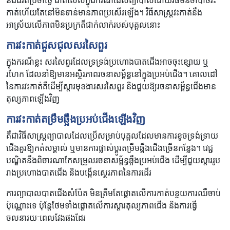
និងជីវិតប្រចាំថ្ងៃ ជាពិសេសក្នុងករណីដែលព្យាបាលដោយវិធីមិនចាំបាច់វះ
កាត់ហើយតែនៅមិនទាន់មានភាពប្រសើរឡើង។ វិធីសាស្ត្រវះកាត់នឹង
អាស្រ័យលើភាពមិនប្រក្រតីជាក់លាក់របស់បុគ្គលនោះ
ការវះកាត់ជួសជុលសរសៃពួរ
ក្នុងករណីខ្លះ សរសៃពួរដែលទ្រទ្រង់ប្រហោងបាតជើងអាចចុះខ្សោយ ឬ
រហែក ដែលនាំឱ្យមានអស្ថិរភាពរចនាសម្ព័ន្ធនៅក្នុងប្រអប់ជើង។ គោលដៅ
នៃការវះកាត់គឺដើម្បីស្តារមុខងារសរសៃពួរ និងជួយឱ្យរចនាសម្ព័ន្ធជើងមាន
តុល្យភាពឡើងវិញ
ការវះកាត់តម្រឹមឆ្អឹងប្រអប់ជើងឡើងវិញ
គឺជាវិធីសាស្រ្តព្យាបាលដែលប្រើសម្រាប់បុគ្គលដែលមានការខូចទ្រង់ទ្រាយ
ជើងគួរឱ្យកត់សម្គាល់ ឬមានការផ្លាស់ប្តូរតម្រឹមឆ្អឹងជើងច្រើនកន្លែង។ វេជ្ជ
បណ្ឌិតនឹងពិចារណាកែសម្រួលរចនាសម្ព័ន្ធឆ្អឹងប្រអប់ជើង ដើម្បីជួយស្តាររូប
រាងប្រហោងបាតជើង និងបង្កើនស្ថេរភាពនៃការដើរ
ការព្យាបាលបាតជើងសំប៉ែត មិនត្រឹមតែផ្តោតលើការកាត់បន្ថយការឈឺចាប់
ប៉ុណ្ណោះទេ ប៉ុន្តែថែមទាំងផ្ដោតលើការស្តារតុល្យភាពជើង និងការធ្វើ
ចលនារយៈពេលវែងផងដែរ