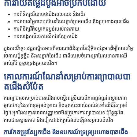
ការវាយតម្លៃដំបូងអាចប្រកបដោយ
ការពិនិត្យឥរិយាបថជើងពេលឈរ និងដើរ
ការវាយតម្លៃភាពបត់បែននៃសន្លាក់ប្រអប់ជើង និងប្រហោងបាតជើង
ការពិនិត្យវិធីទម្លាក់ទម្ងន់របស់រាងកាយ
ការសង្កេតមើលការសឹកនៃស្បែកជើង
ក្នុងករណីខ្លះ វេជ្ជបណ្ឌិតអាចពិចារណាពិនិត្យកាំរស្មីអ៊ិចបន្ថែម ដើម្បីវាយតម្លៃ
រចនាសម្ព័ន្ធឆ្អឹង និងសន្លាក់នៃជើង ជាពិសេសចំពោះអ្នកដែលមានការឈឺ
ចាប់រ៉ាំរ៉ៃ ឬខូចទ្រង់ទ្រាយជើង។
គោលការណ៍ណែនាំសម្រាប់ការព្យាបាលបា
តជើងសំប៉ែត
ការព្យាបាលសម្រាប់បាតជើងរាបស្មើអាស្រ័យលើភាពធ្ងន់ធ្ងរនៃស្ថានភាព
មូលហេតុនៃភាពខូចទ្រង់ទ្រាយ និងផលប៉ះពាល់របស់វាទៅលើជីវិតប្រចាំ
ថ្ងៃ។ អ្នកដែលគ្មានរោគសញ្ញាអាចមិនត្រូវការការព្យាបាលទេ ប៉ុន្តែគួរតែ
តាមដានស្ថានភាព និងជៀសវាងកត្តាដែលបង្កើនសម្ពាធលើជើង
ការកែតម្រូវស្បែកជើង និងឧបករណ៍ទ្រទ្រប្រហោងបាតជើង