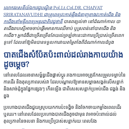
លោកវរសេនីយ៍ឯកវេជ្ជបណ្ឌិត
Pol.Lt.Col.DR. CHAIVAT
SRIRATANAVUDHI
ជាគ្រូពេទ្យវះកាត់ឆ្អឹងជំនាញខាងវះកាត់ជើង និង
កជើងនៅមន្ទីរពេទ្យអន្តរជាតិវេជ្ជថានី
បានពន្យល់ថា នៅដំណាក់កាល បា
តជើងរាបស្មើអាចចាប់ផ្តើមមានការឈឺចាប់ ឬស្រពន់នៅបាតជើង និង
កជើង។ អ្នកជំងឺជាច្រើនច្រើនតែយល់ច្រឡំថានេះជាការប្រើប្រាស់ច្រើនពេក
ទូទៅ ដែលនាំឱ្យមិនបានទទួលការវាយតម្លៃតាំងពីដំណាក់កាលដំបូង
បាតជើងសំប៉ែតប៉ះពាល់ដល់រាងកាយយ៉ាង
ដូចម្តេច
?
នៅពេលដែលរចនាសម្ព័ន្ធជើងផ្លាស់ប្តូរ រាងកាយអាចត្រូវកែសម្រួលទម្លាប់នៃ
ការដើរ និងតុល្យភាពរបស់វា ដែលបណ្តាលឱ្យមានសម្ពាធសង្កត់លើសន្លាក់
និងសាច់ដុំក្នុងផ្នែកផ្សេងៗ កើនឡើង ជាពិសេសសន្លាក់ប្រអប់ជើង ជង្គង់ និង
ខ្នង
ប្រហោងបាតជើងជួយស្រូបយកការប៉ះទង្គិច និងចែកចាយកម្លាំងពេលដើរ
ឬឈរ។ នៅពេលដែលប្រហោងបាតជើងតូចជាមុន វាអាចប៉ះពាល់ដល់
តុល្យភាពនៃចលនា និងការប្រើប្រាស់សន្លាក់រយៈពេលវែង