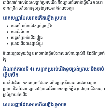
ជាដំណាក់កាលដែលសន្លាក់ប្រអប់ជើង និងក្លោងជើងចាប់ផ្តើមរឹង ចលនា
មានកម្រិត ហើយការខូចទ្រង់ទ្រាយកាន់តែលេចធ្លោ
រោគសញ្ញា​ដែល​អាច​កើតឡើង ​រួមមាន
ការឈឺចាប់កាន់តែធ្ងន់ធ្ងរឡើង
ការដើរពិបាក
សន្លាក់ប្រអប់ជើងផ្អៀង
រូបរាងជើងបានផ្លាស់ប្តូរ
ចំពោះបុគ្គលមួយចំនួន អាចចាប់ផ្តើមប៉ះពាល់ដល់ការផ្លាស់ទី និងជីវិតប្រចាំ
ថ្ងៃ
ដំណាក់កាលទី
4
៖ សន្លាក់ប្រអប់ជើងខូចទ្រង់ទ្រាយ និងចាប់
ផ្ដើមសឹក
នេះគឺជាដំណាក់កាលមួយដែលភាពមិនប្រក្រតីរាលដាលដល់សន្លាក់
ប្រអប់ជើង ដែលបណ្តាលឱ្យមានជំងឺរលាកសន្លាក់ឆ្អឹង រួមជាមួយនឹងការខូច
ទ្រង់ទ្រាយនៃជើង
រោគសញ្ញា​ដែល​អាច​កើតឡើង ​រួមមាន