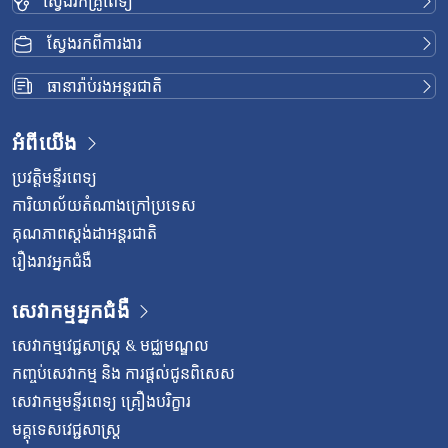
ស្វែងរកគ្រូពេទ្យ
ស្វែងរកពីការងារ
ធានារ៉ាប់រងអន្តរជាតិ
អំពីយើង
ប្រវត្តិមន្ទីរពេទ្យ
ការិយាល័យតំណាងក្រៅប្រទេស
គុណភាពស្តង់ដាអន្តរជាតិ
រឿងរាវអ្នកជំងឺ
សេវាកម្មអ្នកជំងឺ
សេវាកម្មវេជ្ជសាស្រ្ត & មជ្ឈមណ្ឌល
កញ្ចប់សេវាកម្ម និង ការផ្តល់ជូនពិសេស
សេវាកម្មមន្ទីរពេទ្យ គ្រឿងបរិក្ខារ
មគ្គុទេសវេជ្ជសាស្ត្រ