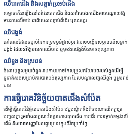
ឈឺបាតជើង និងសន្លាក់ប្រអប់ជើង
សម្ពាធកើនឡើងនៅបរិវេនបាតជើង និងសរសៃចងកជើងអាចបណ្តាលឱ្យ
មានការឈឺចាប់ ជាពិសេសបន្ទាប់ពីដើរ ឬឈរយូរ
ឈឺជង្គង់
នៅពេលដែលទម្លាប់នៃការទ្រទម្ងន់ផ្លាស់ប្តូរ វាអាចបង្កើនសម្ពាធលើសន្លាក់
ជង្គង់ ដែលនាំឱ្យមានការឈឺចាប់ ឬមុខងារជង្គង់មិនមានតុល្យភាព
ឈឺខ្នង និងស្រពន់
ចំពោះបុគ្គលមួយចំនួន រាងកាយអាចកែសម្រួលឥរិយាបថរបស់ខ្លួនដើម្បី
ទូទាត់សងសម្រាប់ការបាត់បង់តុល្យភាព ដែលបណ្តាលឱ្យឈឺខ្នង ឬស្រពន់
បាន
ការធ្វើរោគវិនិច្ឆ័យបាតជើងសំប៉ែត
ដើម្បីធ្វើរោគវិនិច្ឆ័យបាតជើងសំប៉ែត វេជ្ជបណ្ឌិតនឹងពិចារណាលើកត្តារួម
បញ្ចូលគ្នា រួមទាំងលក្ខណៈនៃប្រហោងបាតជើង ការដើរ ការទម្លាក់ទម្ងន់លើ
ជើង និងរោគសញ្ញាដែលជួបប្រទះក្នុងជីវិតប្រចាំថ្ងៃ