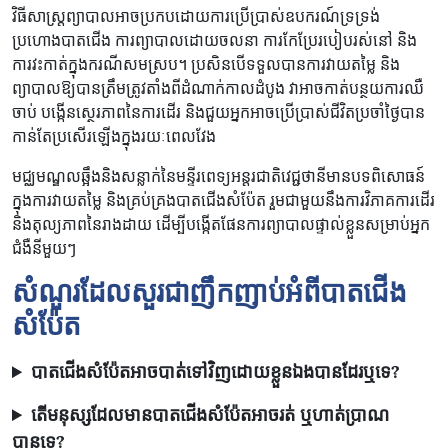
វិធីសាស្រ្តព្យាបាលអាចប្រកបដោយការប្រើប្រាស់ឧបករណ៍ទ្រទ្រង់
ប្រហោងបាតជើង ការព្យាបាលដោយចលនា ការកែប្រែរបៀបរស់នៅ និង
ការវះកាត់ក្នុងករណីសមស្រប។ ប្រសិនបើទទួលបានការវាយតម្លៃ និង
ព្យាបាលឱ្យបានត្រឹមត្រូវតាំងពីដំណាក់កាលដំបូង វាអាចកាត់បន្ថយការឈឺ
ចាប់ បង្កើនស្ថេរភាពនៃការដើរ និងជួយអ្នកអាចប្រើប្រាស់ជីវិតប្រចាំថ្ងៃបាន
កាន់តែប្រសើរឡើងក្នុងរយៈពេលវែង
មជ្ឈមណ្ឌលឆ្អឹងនិងសន្លាក់នៃមន្ទីរពេទ្យអន្តរជាតិវេជ្ជថានីមានបទពិសោធន៍
ក្នុងការវាយតម្លៃ និងគ្រប់គ្រងបាតជើងសំប៉ែត រួមជាមួយនឹងការវិភាគការដើរ
និងតុល្យភាពនៃរាងដាយ ដើម្បីបង្កើតផែនការព្យាបាលផ្ទាល់ខ្លួនសម្រាប់អ្នក
ជំងឺនីមួយៗ
សំណួរដែលសួរជាញឹកញាប់អំពីបាតជើង
សំប៉ែត
បាតជើងសំប៉ែតអាចបាត់ទៅវិញដោយខ្លួនឯងបានដែរឬទេ?
តើមនុស្សដែលមានបាតជើងសំប៉ែតអាចរត់ ឬហាត់ប្រាណ
បានទេ?