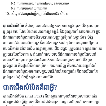
ការកាត់បន្ថយសកម្មភាពដែលបង្កើនផលប៉ះពាល់
ការព្យាបាលដោយការវះកាត់
សំណួរដែលសួរជាញឹកញាប់អំពីបាតជើងសំប៉ែត
បាតជើងសំប៉ែត
គឺជាស្ថានភាពដែលផ្នែកកោងខាងក្នុងបាតជើងតូចជាមុន
ឬស្រុឌទាប ដែលប៉ះពាល់ដល់ការទ្រទម្ងន់ និងតុល្យភាពនៃរាងកាយ។ ក្នុង
ដំណាក់កាលដំបូងវាអាចមិនមានរោគសញ្ញាគួរឱ្យកត់សម្គាល់ទេ ប៉ុន្តែ
នៅពេលដែលភាពមិនប្រក្រតីកាន់តែអាក្រក់ទៅៗ វាអាចបណ្តាលឱ្យមាន
ការឈឺចាប់នៅបាតជើង សន្លាក់ប្រអប់ជើង ជង្គង់ ឬខ្នងបាន។ ស្ថានភាពនេះ
ត្រូវបានបែងចែកជា ៤ ដំណាក់កាល ចាប់ពីដំណាក់កាលដំបូងដែលនៅ
ភាពបត់បែនបាន រហូតដល់ដំណាក់កាលដែលសន្លាក់ប្រអប់ជើងខូច
ទ្រង់ទ្រាយ និងផ្លាស់ទីមានកម្រិត។ ការរកឃើញ និងការវាយតម្លៃតាំងពី
ដំណាក់កាលដំបូងអាចកាត់បន្ថយហានិភ័យនៃបញ្ហាដើរ និងផលវិបាកនៃ
ប្រព័ន្ធសាច់ដុំ និងឆ្អឹងក្នុងរយៈពេលវែង
បាតជើងសំប៉ែតគឺ​ជា​អ្វី
?
បាតជើងសំប៉ែត (Flat Feet) គឺជា​ស្ថានភាព​មួយ​ដែលប្រហោងបាតនៃ​
ជើង​តូច​ជាង ធ្វើឪ្យ​បាត​ជើងប៉ះ​ដី​ជាង​ធម្មតា បណ្ដាលឪ្យ​ការ​ចែកចាយ​ទម្ងន់​