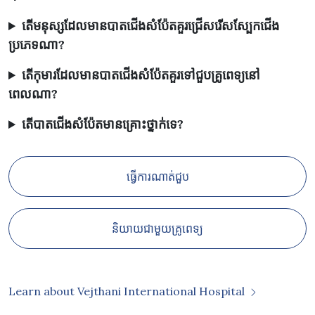
តើមនុស្សដែលមានបាតជើងសំប៉ែតគួរជ្រើសរើសស្បែកជើង
ប្រភេទណា?
តើកុមារដែលមានបាតជើងសំប៉ែតគួរទៅជួបគ្រូពេទ្យនៅ
ពេលណា?
តើបាតជើងសំប៉ែតមានគ្រោះថ្នាក់ទេ?
ធ្វើការណាត់ជួប
និយាយជាមួយគ្រូពេទ្យ
Learn about Vejthani International Hospital