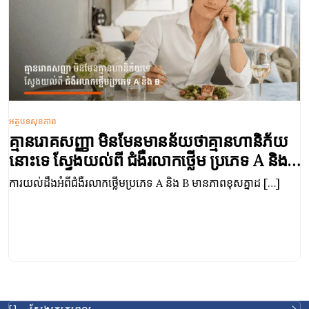
អត្ថបទសុខភាព
គ្មានហានិភ័យ
ការឈឺក្នុងជង្គង់ ពិបាកដើរ បណ្ដាលម
 ប្រភេទ A និង
សញ្ញាបែបណាគួរទៅជួបវេជ្ជបណ្ឌិត
នភាពខុសគ្នាដ […]
ការឈឺក្នុងជង្គង់ គឺជាបញ្ហាមួយក្នុងចំណោមបញ្ហាទូ