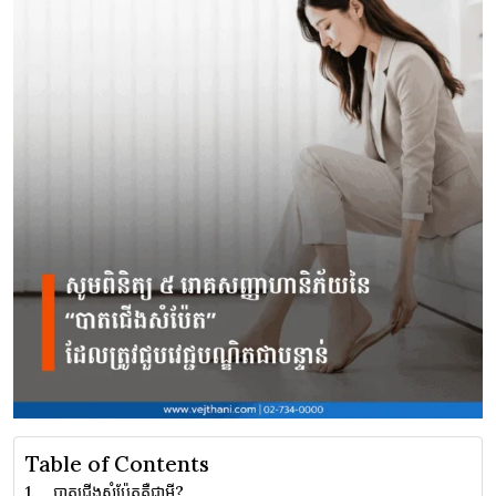
Table of Contents
បាតជើងសំប៉ែតគឺ​ជា​អ្វី?