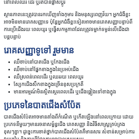
នៅពេល​ឈរ ដើរ ឬ​រត់បានផ្លាស់ប្តូរ
ស្ថានភាព​នេះ​ត្រូវ​បានរក​ឃើញ​ទាំង​កុមារ និង​មនុស្ស​ពេញវ័យ។ អ្នកជំងឺ​ខ្លះ​
អាច​មិន​មាន​រោគសញ្ញា​ទេ ប៉ុន្តែអ្នកជំងឺ​ខ្លះ​ទៀត​អាច​មាន​រោគសញ្ញា​បន្ទាប់​ពី​
ការ​ប្រើ​ជើងរយៈពេល​យូរ ឬ​ធ្វើ​សកម្មភាព​ដែល​ត្រូវទម្លាក់​ទម្ងន់​លើ​ជើង​ជា​
បន្តបន្ទាប់
រោគសញ្ញា​ទូទៅ ​រួម​មាន
ឈឺចាប់នៅបាតជើង ឬកែងជើង
ឈឺចាប់នៅផ្នែកខាងក្នុងនៃប្រអប់ជើង
ឈឺស្រពន់ពេលដើរ ឬឈររយៈពេលយូរ
ស្បែកជើងសឹកខាងក្នុងច្រើនខុសប្រក្រតី
មានអារម្មណ៍មិនស្ថិតស្ថេរពេលដើរ ឬជើងផ្អៀងទៅខាងក្នុង
ប្រភេទនៃបាតជើងសំប៉ែត
បាតជើងសំប៉ែតអាចមានតាំងពីកំណើត ឬកើតឡើងនៅពេលក្រោយ ដោយ
ប្រភេទនីមួយៗមានរចនាសម្ព័ន្ធជើង រោគសញ្ញា និងវិធីសាស្រ្តគ្រប់គ្រង
ខុសៗគ្នា។ ដូច្នេះការចាត់ថ្នាក់បាតជើងសំប៉ែតគឺមានសារៈសំខាន់សម្រាប់ការ