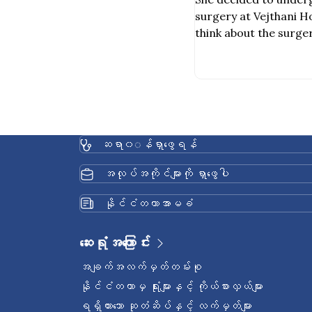
surgery at Vejthani Ho
think about the surge
services.
ဆရာ၀◌န်ရှာဖွေရန်
အလုပ်အကိုင်များကို ရှာဖွေပါ
နိုင်ငံတကာအာမခံ
ဆေးရုံအကြောင်း
အချက်အလက်မှတ်တမ်းစု
နိုင်ငံတကာမှ ရုံးများနှင့် ကိုယ်စားလှယ်များ
ရရှိထားသော ဆုတံဆိပ်နှင့် လက်မှတ်များ