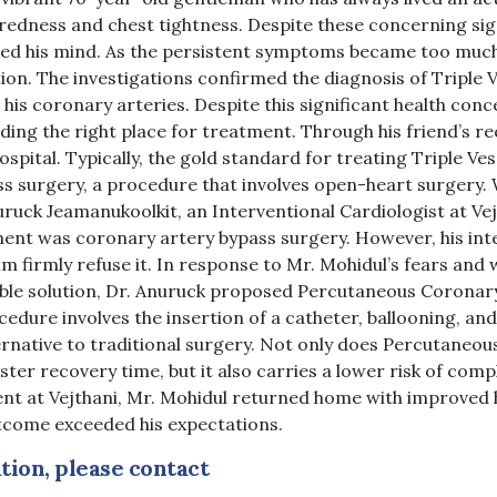
redness and chest tightness. Despite these concerning sign
ed his mind. As the persistent symptoms became too much
on. The investigations confirmed the diagnosis of Triple V
 his coronary arteries. Despite this significant health conc
nding the right place for treatment. Through his friend’s
spital. Typically, the gold standard for treating Triple Ves
s surgery, a procedure that involves open-heart surgery.
ruck Jeamanukoolkit, an Interventional Cardiologist at Vej
t was coronary artery bypass surgery. However, his inte
m firmly refuse it. In response to Mr. Mohidul’s fears an
able solution, Dr. Anuruck proposed Percutaneous Coronary
edure involves the insertion of a catheter, ballooning, and
ternative to traditional surgery. Not only does Percutaneo
ster recovery time, but it also carries a lower risk of comp
ent at Vejthani, Mr. Mohidul returned home with improved 
utcome exceeded his expectations.
ion, please contact