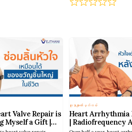
လူနာများ၏မှတ်တမ်း
rt Valve Repair is
Heart Arrhythmia
g Myself a Gift |
| Radiofrequency A
tal
Dr. Pariwat
o heart valve repair
Over half a year, heart arr