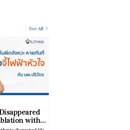
See All
 Disappeared
blation with
hythmia disrupted Mr.