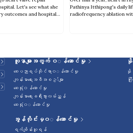
spital. Let's see what she
Pathinya Itthipong's daily l
ry outcomes and hospital
radiofrequency ablation wit
Pengkaew
လူနာများအတွက် ၀◌န်ဆောင်မှု
နိ
ဆေးပညာရပ်ဆိုင်ရာ၀◌န်ဆောင်မှု
နိ
ကျန်းမာရေးအစီအစဥ◌်များ
ကြ
ဆေးရုံ၀န်ဆောင်မှု
ကျန်းမာရေးခရီးသွားလမ်းညွှန်
ဆေးရုံ၀◌န်ဆောင်မှု
အွန်လိုင်းမှ၀◌န်ဆောင်မှု
ရက်ချိန်းယူရန်