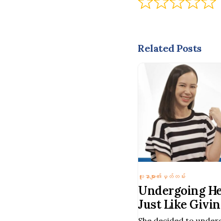
Related Posts
လူနာများ၏မှတ်တမ်း
Undergoing Hea
Just Like Givin
Vejthani Hospi
She decided to underg