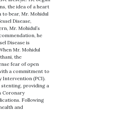
s, the idea of a heart
 to bear, Mr. Mohidul
essel Disease,
ern, Mr. Mohidul’s
 recommendation, he
sel Disease is
 When Mr. Mohidul
thani, the
nse fear of open
d with a commitment to
 Intervention (PCI).
 stenting, providing a
us Coronary
lications. Following
health and