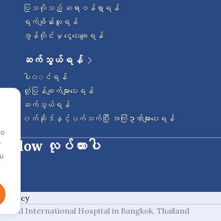
ပြသလိုသည့် ဆရာဝန်ရှာရန်
ရက်ချိန်းယူရန်
အွန်လိုင်းမှ ငွေပေးချေရန်
ဆက်သွယ်ရန်
ပါ၀◌င်ရန်
တုံ့ပြန်ချက်များပေးရန်
ဆက်သွယ်ရန်
၀က်ဆိုဒ်နှင့်ပက်သက်ပြီး အကြံဥာဏ်များပေးရန်
to
ု follow လုပ်ထားပါ
r
ou
e Policy
redited International Hospital in Bangkok, Thailand