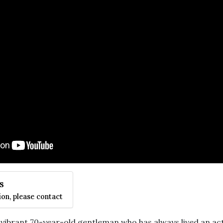
s
on, please contact
 vibrant 70-year-old gentleman who has always lived an act