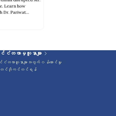
ife. Learn how
h Dr. Pariwat
ုင်ငံတကာမှလူနာများ
ုင်ငံတကာလူနာများအတွက် ၀န်ဆောင်မှု
ိုတင်ဘိုကင်တင်ရန်