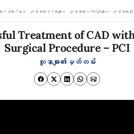
ရေး၀န်ဆောင်မှု
ကျန်းမာရေးစင်တာများ
ကျန်းမာရေးပက်ကေ့ချ်များ
ကျန်းမာရေးဆိ
sful Treatment of CAD with
Surgical Procedure – PCI
လူနာများ၏မှတ်တမ်း