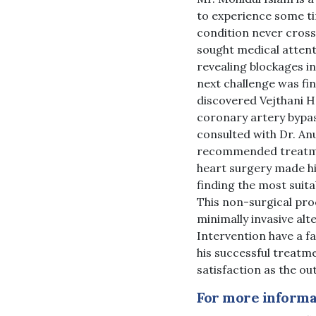
to experience some ti
condition never cross
sought medical attenti
revealing blockages in
next challenge was fi
discovered Vejthani Ho
coronary artery bypas
consulted with Dr. Anu
recommended treatmen
heart surgery made hi
finding the most suit
This non-surgical proc
minimally invasive al
Intervention have a fa
his successful treatm
satisfaction as the o
For more informat