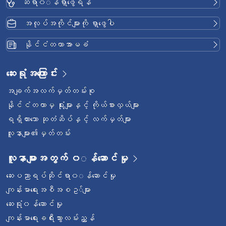
ဆရာ၀◌န်ရှာဖွေရန်
အလုပ်အကိုင်များကို ရှာဖွေပါ
နိုင်ငံတကာအာမခံ
ဆေးရုံအကြောင်း
အချက်အလက်မှတ်တမ်းစု
နိုင်ငံတကာမှ ရုံးများနှင့် ကိုယ်စားလှယ်များ
ရရှိထားသော ဆုတံဆိပ်နှင့် လက်မှတ်များ
လူနာများ၏မှတ်တမ်း
လူနာများအတွက် ၀◌န်ဆောင်မှု
ဆေးပညာရပ်ဆိုင်ရာ၀◌န်ဆောင်မှု
ကျန်းမာရေးအစီအစဥ◌်များ
ဆေးရုံ၀န်ဆောင်မှု
ကျန်းမာရေးခရီးသွားလမ်းညွှန်