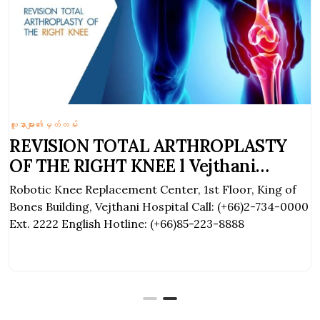
လူနာများ၏မှတ်တမ်း
REVISION TOTAL ARTHROPLASTY
OF THE RIGHT KNEE l Vejthani
Hospital
Robotic Knee Replacement Center, 1st Floor, King of
Bones Building, Vejthani Hospital Call: (+66)2-734-0000
Ext. 2222 English Hotline: (+66)85-223-8888