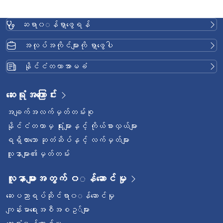
ဆရာ၀◌န်ရှာဖွေရန်
အလုပ်အကိုင်များကို ရှာဖွေပါ
နိုင်ငံတကာအာမခံ
ဆေးရုံအကြောင်း
အချက်အလက်မှတ်တမ်းစု
နိုင်ငံတကာမှ ရုံးများနှင့် ကိုယ်စားလှယ်များ
ရရှိထားသော ဆုတံဆိပ်နှင့် လက်မှတ်များ
လူနာများ၏မှတ်တမ်း
လူနာများအတွက် ၀◌န်ဆောင်မှု
ဆေးပညာရပ်ဆိုင်ရာ၀◌န်ဆောင်မှု
ကျန်းမာရေးအစီအစဥ◌်များ