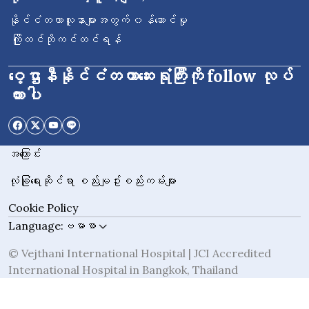
နိုင်ငံတကာလူနာများအတွက် ၀န်ဆောင်မှု
ကြိုတင်ဘိုကင်တင်ရန်
ဝေ့ဌာနီနိုင်ငံတကာဆေးရုံကြီးကို follow လုပ်
ထားပါ
အကြောင်း
လုံခြုံရေးဆိုင်ရာ စည်းမျဥ်းစည်းကမ်းများ
Cookie Policy
Language:
ဗမာစာ
© Vejthani International Hospital | JCI Accredited
International Hospital in Bangkok, Thailand