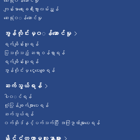
ဆေးရုံ၀န်ဆောင်မှု
ကျန်းမာရေးခရီးသွားလမ်းညွှန်
ဆေးရုံ၀◌န်ဆောင်မှု
အွန်လိုင်းမှ၀◌န်ဆောင်မှု
ရက်ချိန်းယူရန်
ပြသလိုသည့် ဆရာဝန်ရှာရန်
ရက်ချိန်းယူရန်
အွန်လိုင်းမှ ငွေပေးချေရန်
ဆက်သွယ်ရန်
ပါ၀◌င်ရန်
တုံ့ပြန်ချက်များပေးရန်
ဆက်သွယ်ရန်
၀က်ဆိုဒ်နှင့်ပက်သက်ပြီး အကြံဥာဏ်များပေးရန်
နိုင်ငံတကာမှလူနာများ