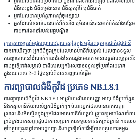
អ្នកដែលមានជំងឺប្រចាំកាយ ដូចជា ជំងឺទឹកនោមផ្អែម ជំងឺលើសឈាម
ជំងឺបេះដូង ជំងឺតម្រងនោម ជំងឺសួតរ៉ាំរ៉ៃ ឬជំងឺធាត់
អ្នកដែលមានប្រព័ន្ធភាពស៊ាំចុះខ្សោយ
អ្នកដែលមិនទាន់បានចាក់វ៉ាក់សាំង ឬមិនទាន់បានចាក់វ៉ាក់សាំងបន្ថែម
តាមការណែនាំរបស់វេជ្ជបណ្ឌិត
ក្រុមគ្រូពេទ្យនៅមជ្ឈមណ្ឌលវេជ្ជសាស្ត្រផ្ទៃក្នុង មន្ទីរពេទ្យអន្តរជាតិវេ្ជជថានី
បានរកឃើញថា អ្នកជំងឺក្នុងក្រុមដែលមានហានិភ័យខ្ពស់ ដែលបានទទួល
ការព្យាបាលនៅដំណាក់កាលដំបូងនៃការឆ្លងមេរោគ មានលទ្ធផលល្អប្រសើរ
ជាងគួរឱ្យកត់សម្គាល់ ជាពិសេសអ្នកដែលបានទទួលថ្នាំប្រឆាំងមេរោគ
ក្នុងរយៈពេល 2-3 ថ្ងៃបន្ទាប់ពីរោគសញ្ញាចាប់ផ្តើម
ការព្យាបាលជំងឺកូវីដ ប្រភេទ
NB.1.8.1
ការព្យាបាលជំងឺកូវីដ NB.1.8.1 អាស្រ័យលើរោគសញ្ញា អាយុ ជំងឺប្រចាំខ្លួន
និងកត្តាហានិភ័យរបស់អ្នកជំងឺម្នាក់ៗ។ ចំពោះអ្នកដែលមានរោគសញ្ញា
ស្រាល និងមិនស្ថិតក្នុងក្រុមដែលមានហានិភ័យខ្ពស់ គ្រូពេទ្យអាចណែនាំការ
គ្រប់គ្រងរោគសញ្ញាដូចជាការសម្រាក ការទទួលទានទឹកគ្រប់គ្រាន់ ការលេប
ថ្នាំបន្ថយគ្រុនក្តៅតាមវេជ្ជបញ្ជា និងចត្តាឡីស័កដើម្បីកាត់បន្ថយការចម្លង