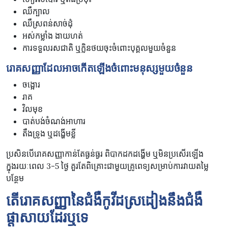
ឈឺក្បាល
ឈឺស្រពន់សាច់ដុំ
អស់កម្លាំង ងាយហត់
ការទទួលរសជាតិ ឬក្លិនថយចុះចំពោះបុគ្គលមួយចំនួន
រោគសញ្ញាដែលអាចកើតឡើងចំពោះមនុស្សមួយចំនួន
ចង្អោរ
រាគ
វិលមុខ
បាត់បង់ចំណង់អាហារ
តឹងទ្រូង ឬដង្ហើមខ្លី
ប្រសិនបើរោគសញ្ញាកាន់តែធ្ងន់ធ្ងរ ពិបាកដកដង្ហើម ឬមិនប្រសើរឡើង
ក្នុងរយៈពេល 3-5 ថ្ងៃ គួរតែពិគ្រោះជាមួយគ្រូពេទ្យសម្រាប់ការវាយតម្លៃ
បន្ថែម
តើរោគសញ្ញានៃជំងឺកូវីដស្រដៀងនឹងជំងឺ
ផ្តាសាយដែរឬទេ