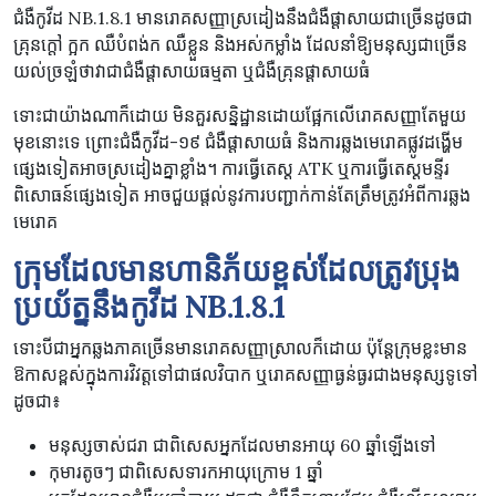
ជំងឺកូវីដ NB.1.8.1 មានរោគសញ្ញាស្រដៀងនឹងជំងឺផ្តាសាយជាច្រើនដូចជា
គ្រុនក្តៅ ក្អក ឈឺបំពង់ក ឈឺខ្លួន និងអស់កម្លាំង ដែលនាំឱ្យមនុស្សជាច្រើន
យល់ច្រឡំថាវាជាជំងឺផ្តាសាយធម្មតា ឬជំងឺគ្រុនផ្តាសាយធំ
ទោះជាយ៉ាងណាក៏ដោយ មិនគួរសន្និដ្ឋានដោយផ្អែកលើរោគសញ្ញាតែមួយ
មុខនោះទេ ព្រោះជំងឺកូវីដ-១៩ ជំងឺផ្តាសាយធំ និងការឆ្លងមេរោគផ្លូវដង្ហើម
ផ្សេងទៀតអាចស្រដៀងគ្នាខ្លាំង។ ការធ្វើតេស្ត ATK ឬការធ្វើតេស្តមន្ទីរ
ពិសោធន៍ផ្សេងទៀត អាចជួយផ្តល់នូវការបញ្ជាក់កាន់តែត្រឹមត្រូវអំពីការឆ្លង
មេរោគ
ក្រុមដែលមានហានិភ័យខ្ពស់ដែលត្រូវប្រុង
ប្រយ័ត្ននឹងកូវីដ
NB.1.8.1
ទោះបីជាអ្នកឆ្លងភាគច្រើនមានរោគសញ្ញាស្រាលក៏ដោយ ប៉ុន្ដែក្រុមខ្លះមាន
ឱកាសខ្ពស់ក្នុងការវិវត្តទៅជាផលវិបាក ឬរោគសញ្ញាធ្ងន់ធ្ងរជាងមនុស្សទូទៅ
ដូចជា៖
មនុស្សចាស់ជរា ជាពិសេសអ្នកដែលមានអាយុ 60 ឆ្នាំឡើងទៅ
កុមារតូចៗ ជាពិសេសទារកអាយុក្រោម 1 ឆ្នាំ