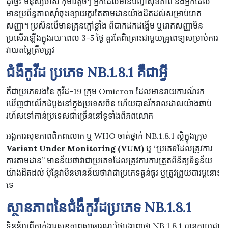
ដូច្នេះ មនុស្សចាស់ កុមារតូចៗ អ្នកដែលមានបញ្ហាសុខភាព និងអ្នកដែល
មានប្រព័ន្ធភាពស៊ាំចុះខ្សោយគួរតែតាមដានយ៉ាងដិតដល់សម្រាប់រោគ
សញ្ញា។ ប្រសិនបើមានគ្រុនក្តៅខ្លាំង ពិបាកដកដង្ហើម ឬរោគសញ្ញាមិន
ប្រសើរឡើងក្នុងរយៈពេល 3-5 ថ្ងៃ គួរតែពិគ្រោះជាមួយគ្រូពេទ្យសម្រាប់ការ
វាយតម្លៃត្រឹមត្រូវ
ជំងឺកូវីដ ប្រភេទ NB.1.8.1 គឺជាអ្វី
គឺជាប្រភេទរងនៃ កូវីដ-19 ក្រុម Omicron ដែលមានរាយការណ៍រក
ឃើញជាលើកដំបូងនៅក្នុងប្រទេសចិន ហើយបានរីករាលដាលយ៉ាងឆាប់
រហ័សទៅកាន់ប្រទេសជាច្រើននៅទូទាំងពិភពលោក
អង្គការសុខភាពពិភពលោក ឬ WHO ចាត់ថ្នាក់ NB.1.8.1 ស្ថិក្នុងក្រុម
Variant Under Monitoring (VUM)
ឬ “ប្រភេទដែលត្រូវការ
ការតាមដាន” មានន័យថាវាជាប្រភេទដែលត្រូវការការត្រួតពិនិត្យទិន្នន័យ
យ៉ាងដិតដល់ ប៉ុន្តែវាមិនមានន័យថាវាជាប្រភេទធ្ងន់ធ្ងរ ឬត្រូវព្រួយបារម្ភនោះ
ទេ
ស្ថានភាពនៃជំងឺកូវីដប្រភេទ
NB
.
1.8.1
ទិន្នន័យពីភ្នាក់ងារសុខភាពសាធារណៈថៃបង្ហាញថា NB.1.8.1 បានក្លាយជា