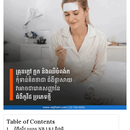
Table of Contents
ជំងឺកូវីដ ប្រភេទ NB.1.8.1 គឺជាអ្វី