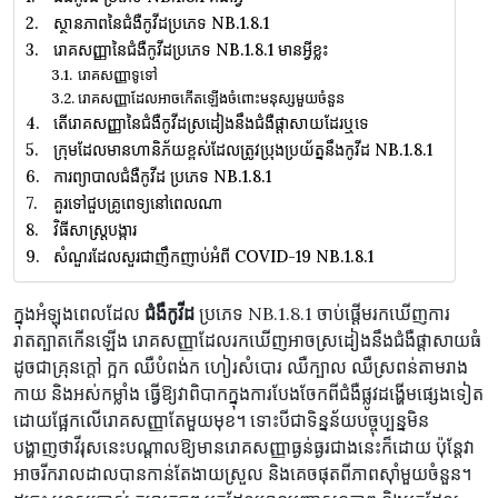
ស្ថានភាពនៃជំងឺកូវីដប្រភេទ NB.1.8.1
រោគសញ្ញានៃជំងឺកូវីដប្រភេទ NB.1.8.1 មានអ្វីខ្លះ
រោគសញ្ញាទូទៅ
រោគសញ្ញាដែលអាចកើតឡើងចំពោះមនុស្សមួយចំនួន
តើរោគសញ្ញានៃជំងឺកូវីដស្រដៀងនឹងជំងឺផ្តាសាយដែរឬទេ
ក្រុមដែលមានហានិភ័យខ្ពស់ដែលត្រូវប្រុងប្រយ័ត្ននឹងកូវីដ NB.1.8.1
ការព្យាបាលជំងឺកូវីដ ប្រភេទ NB.1.8.1
គួរទៅជួបគ្រូពេទ្យនៅពេលណា
វិធីសាស្រ្តបង្ការ
សំណួរដែលសួរជាញឹកញាប់អំពី COVID-19 NB.1.8.1
ក្នុងអំឡុងពេលដែល
ជំងឺកូវីដ
ប្រភេទ NB.1.8.1 ចាប់ផ្ដើមរកឃើញការ
រាតត្បាតកើនឡើង រោគសញ្ញាដែលរកឃើញអាចស្រដៀងនឹងជំងឺផ្តាសាយធំ
ដូចជាគ្រុនក្តៅ ក្អក ឈឺបំពង់ក ហៀរសំបោរ ឈឺក្បាល ឈឺស្រពន់តាមរាង
កាយ និងអស់កម្លាំង ធ្វើឱ្យវាពិបាកក្នុងការបែងចែកពីជំងឺផ្លូវដង្ហើមផ្សេងទៀត
ដោយផ្អែកលើរោគសញ្ញាតែមួយមុខ។ ទោះបីជាទិន្នន័យបច្ចុប្បន្នមិន
បង្ហាញថាវីរុសនេះបណ្តាលឱ្យមានរោគសញ្ញាធ្ងន់ធ្ងរជាងនេះក៏ដោយ ប៉ុន្តែវា
អាចរីករាលដាលបានកាន់តែងាយស្រួល និងគេចផុតពីភាពស៊ាំមួយចំនួន។