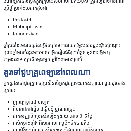
ចំពោះអ្នកដែលស្ថិតក្នុងក្រុមដែលមានហានិភ័យខ្ពស់ គ្រូពេទ្យអាចពិចារណា
ប្រើថ្នាំប្រឆាំងមេរោគដូចជា
Paxlovid
Molnupiravir
Remdesivir
ថ្នាំប្រឆាំងមេរោគគួរតែប្រើតែក្រោមការវាយតម្លៃរបស់វេជ្ជបណ្ឌិតប៉ុណ្ណោះ
ព្រោះថ្នាំមួយចំនួនអាចមានកម្រិតរឿងជំងឺប្រចាំខ្លួន មុខងារថ្លើម ឬ
តម្រងនោម ឬប្រតិកម្មជាមួយថ្នាំដែលមានស្រាប់
គួរទៅជួបគ្រូពេទ្យនៅពេលណា
អ្នកគួរតែទៅជួបគ្រូពេទ្យប្រសិនបើអ្នកជួបប្រទះរោគសញ្ញាណាមួយដូចខាង
ក្រោម៖
គ្រុនក្តៅខ្លាំងជាប់រហូត
ពិបាកដកដង្ហើម ដង្ហើមខ្លី ឬណែនទ្រូង
រោគសញ្ញាមិនប្រសើរឡើងក្នុងរយៈពេល 3-5 ថ្ងៃ
អស់កម្លាំងខ្លាំង ពិសារអាហារ ឬផឹកទឹកបានតិច
មានជំងឺប្រចាំខ្លួន ឬស្ថិតក្នុងក្រុមដែលមានហានិភ័យខ្ពស់