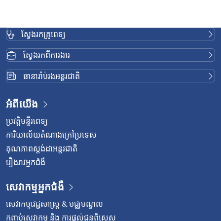
ស្វែងរកគ្រូពេទ្យ
ស្វែងរកពីការងារ
ធានារ៉ាប់រងអន្តរជាតិ
អំពីយើង
ប្រវត្តិមន្ទីរពេទ្យ
ការិយាល័យតំណាងក្រៅប្រទេស
គុណភាពស្តង់ដាអន្តរជាតិ
រឿងរាវអ្នកជំងឺ
សេវាកម្មអ្នកជំងឺ
សេវាកម្មវេជ្ជសាស្រ្ត & មជ្ឈមណ្ឌល
កញ្ចប់សេវាកម្ម និង ការផ្តល់ជូនពិសេស