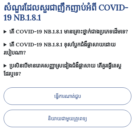
សំណួរដែលសួរជាញឹកញាប់អំពី
COVID-
19 NB.1.8.1
តើ COVID-19 NB.1.8.1 មានគ្រោះថ្នាក់ជាងប្រភេទដើមទេ?
តើ COVID-19 NB.1.8.1 ខុសប្លែកជំងឺផ្តាសាយដោយ
របៀបណា?
ប្រសិនបើមានរោគសញ្ញាស្រដៀងជំងឺផ្តាសាយ តើគួរធ្វើតេស្ត
ដែរឬទេ?
ធ្វើការណាត់ជួប
និយាយជាមួយគ្រូពេទ្យ