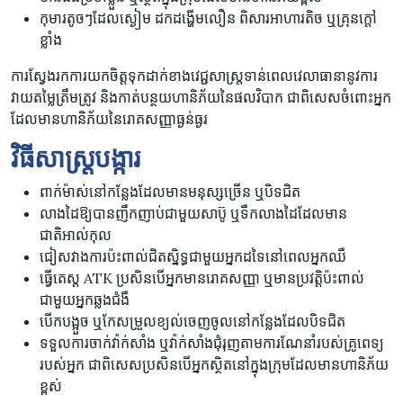
កុមារតូចៗដែលស្ងៀម ដកដង្ហើមលឿន ពិសារអាហារតិច ឬគ្រុនក្តៅ
ខ្លាំង
ការស្វែងរកការយកចិត្តទុកដាក់ខាងវេជ្ជសាស្ត្រទាន់ពេលវេលាធានានូវការ
វាយតម្លៃត្រឹមត្រូវ និងកាត់បន្ថយហានិភ័យនៃផលវិបាក ជាពិសេសចំពោះអ្នក
ដែលមានហានិភ័យនៃរោគសញ្ញាធ្ងន់ធ្ងរ
វិធីសាស្រ្តបង្ការ
ពាក់ម៉ាស់នៅកន្លែងដែលមានមនុស្សច្រើន ឬបិទជិត
លាងដៃឱ្យបានញឹកញាប់ជាមួយសាប៊ូ ឬទឹកលាងដៃដែលមាន
ជាតិអាល់កុល
ជៀសវាងការប៉ះពាល់ជិតស្និទ្ធជាមួយអ្នកដទៃនៅពេលអ្នកឈឺ
ធ្វើតេស្ត ATK ប្រសិនបើអ្នកមានរោគសញ្ញា ឬមានប្រវត្តិប៉ះពាល់
ជាមួយអ្នកឆ្លងជំងឺ
បើកបង្អួច ឬកែសម្រួលខ្យល់ចេញចូលនៅកន្លែងដែលបិទជិត
ទទួលការចាក់វ៉ាក់សាំង ឬវ៉ាក់សាំងជុំរុញតាមការណែនាំរបស់គ្រូពេទ្យ
របស់អ្នក ជាពិសេសប្រសិនបើអ្នកស្ថិតនៅក្នុងក្រុមដែលមានហានិភ័យ
ខ្ពស់