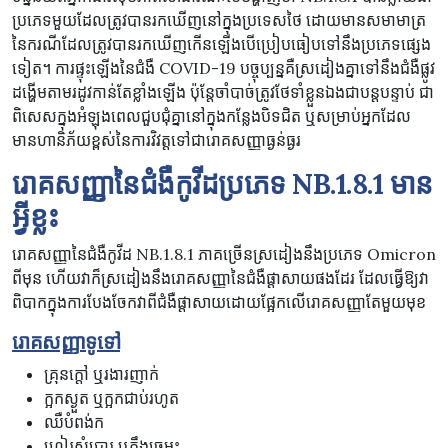
ប្រភេទមួយដែលត្រូវបានរកឃើញនៅក្នុងប្រទេសថៃ ដោយមានសមាមាត្រ
នៃករណីដែលត្រូវបានរកឃើញកើនឡើងបើប្រៀបធៀបទៅនឹងប្រភេទផ្សេង
ទៀត។ ការផ្ទុះឡើងនៃជំងឺ COVID-19 បច្ចុប្បន្នគឺស្រដៀងគ្នាទៅនឹងជំងឺផ្លូវ
ដង្ហើមតាមរដូវកាន់តែខ្លាំងឡើង ប៉ុន្តែចាំបាច់ត្រូវថែទាំខ្លួនឯងជាបន្តបន្ទាប់ ជា
ពិសេសក្នុងអំឡុងពេលជួបជុំគ្នានៅក្នុងកន្លែងបិទជិត ឬសម្រាប់អ្នកដែល
មានហានិភ័យខ្ពស់នៃការវិវត្តទៅជារោគសញ្ញាធ្ងន់ធ្ងរ
រោគសញ្ញានៃជំងឺកូវីដប្រភេទ
NB.
1.8.1
មាន
អ្វីខ្លះ
រោគសញ្ញានៃជំងឺកូវីដ NB.1.8.1 ភាគច្រើនស្រដៀងនឹងប្រភេទ Omicron
ពីមុន ហើយវាក៏ស្រដៀងនឹងរោគសញ្ញានៃជំងឺផ្តាសាយផងដែរ ដែលធ្វើឱ្យវា
ពិបាកក្នុងការបែងចែកវាពីជំងឺផ្តាសាយដោយផ្អែកលើរោគសញ្ញាតែមួយមុខ
រោគសញ្ញាទូទៅ
គ្រុនក្តៅ ឬរងារញាក់
ក្អកស្ងួត ឬក្អកជាប់រហូត
ឈឺបំពង់ក
ហៀរសំបោរ ឬតឹងច្រមុះ