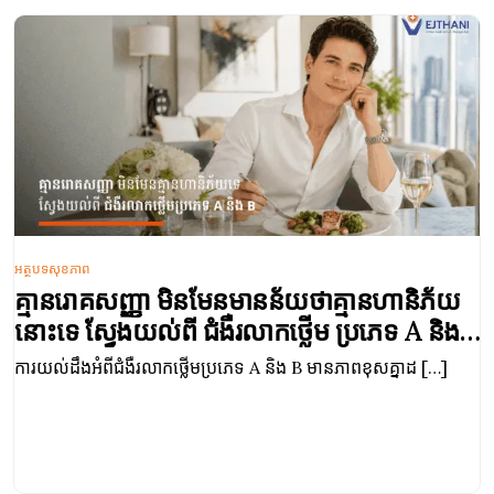
អត្ថបទសុខភាព
គ្មានរោគសញ្ញា មិនមែនមានន័យថាគ្មានហានិភ័យ
នោះទេ ស្វែងយល់ពី ជំងឺរលាកថ្លើម ប្រភេទ A និង
B
ការយល់ដឹងអំពីជំងឺរលាកថ្លើមប្រភេទ A និង B មានភាពខុសគ្នាដ […]