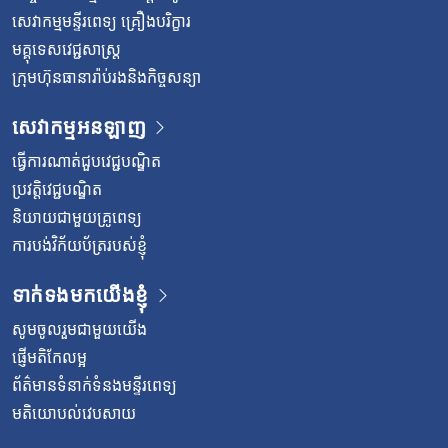
សេវាកម្មមន្ទីរពេទ្យ គ្រឿងបរិក្ខារ
មគ្គុទេសវេជ្ជសាស្ត្រ
ក្រុមហ៊ុនធានារ៉ាប់រងនិងកិច្ចសន្យា
សេវាកម្មអនឡាញ
ធ្វើការណាត់ជួបវេជ្ជបណ្ឌិត
ប្រវត្តិវេជ្ជបណ្ឌិត
និយាយជាមួយគ្រូពេទ្យ
ការបង់វិក័យប័ត្ររបស់ខ្ញុំ
ទាក់ទងមកយើងខ្ញុំ
សូមចូលរួមជាមួយយើង
ផ្ញើមតិកែលម្អ
ព័ត៌មានទំនាក់ទំនងមន្ទីរពេទ្យ
មតិយោបល់វេបសាយ