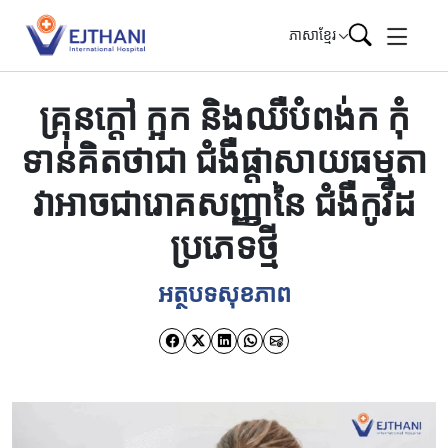
Skip to content
ភាសាខ្មែរ
គ្រុនក្តៅ ក្អក និងឈឺបំពង់ក កុំ
ទាន់គិតថាជា ជំងឺផ្តាសាយធម្មតា
វាអាចជារោគសញ្ញានៃ ជំងឺកូវីដ
ប្រភេទថ្មី
អត្ថបទសុខភាព