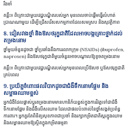
រឹងមាំ
គន្លឹះ៖ ពិគ្រោះជាមួយវេជ្ជបណ្ឌិតរបស់អ្នក មុនពេលចាប់ផ្តើមធ្វើលំហាត់
ប្រាណណាមួយ ដើម្បីជ្រើសរើសសកម្មភាពដែលសមស្រប និងសុវត្ថិភាព
8. ជៀសវាងថ្នាំ និងឱសថរុក្ខជាតិដែលអាចបង្កគ្រោះថ្នាក់ដល់
តម្រងនោម
ថ្នាំមួយចំនួនដូចជា ថ្នាំប្រឆាំងនឹងការរលាកក្រុម (NSAIDs) (ibuprofen,
naproxen) និងឱសថរុក្ខជាតិមួយចំនួនអាចបណ្តាលឱ្យខូចតម្រងនោម
គន្លឹះ៖ ពិគ្រោះជាមួយវេជ្ជបណ្ឌិតរបស់អ្នកមុនពេលប្រើឱសថ ឬឪសថរុក្ខជាតិ
គ្រប់ពេល
9. ប្រយ័ត្នចំពោះផលវិបាកដូចជាជំងឺទឹកនោមផ្អែម និង
សម្ពាធឈាមខ្ពស់
អ្នកជំងឺដែលផ្លាស់ប្តូរតម្រងនោមមានហានិភ័យខ្ពស់ក្នុងការវិវត្តទៅជាជំងឺ
ទឹកនោមផ្អែម និងជំងឺលើសឈាម ដែលជាផលប៉ះពាល់នៃថ្នាំសង្កត់ប្រព័ន្ធ
ការពារ។ អ្នកគួរតែពិនិត្យសុខភាពជាប្រចាំ និងរក្សាកម្រិតជាតិស្ករក្នុងឈាម
និងសម្ពាធឈាមឱ្យស្ថិតក្នុងកម្រិតធម្មតា