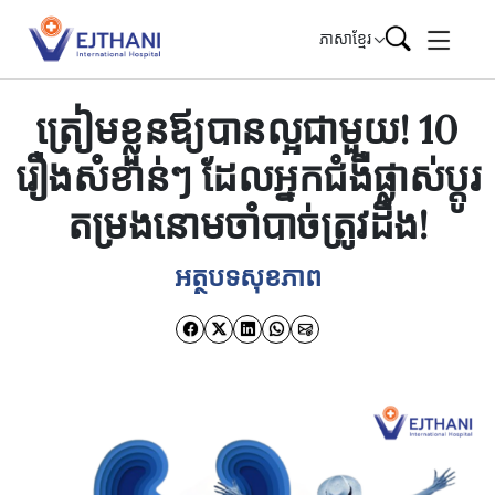
Skip to content
ភាសាខ្មែរ
ត្រៀមខ្លួនឪ្យបានល្អជាមួយ! 10
រឿងសំខាន់ៗ ដែលអ្នកជំងឺផ្លាស់ប្ដូរ
តម្រងនោមចាំបាច់ត្រូវដឹង!
អត្ថបទសុខភាព