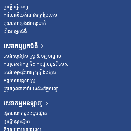
ប្រវត្តិមន្ទីរពេទ្យ
ការិយាល័យតំណាងក្រៅប្រទេស
គុណភាពស្តង់ដាអន្តរជាតិ
រឿងរាវអ្នកជំងឺ
សេវាកម្មអ្នកជំងឺ
សេវាកម្មវេជ្ជសាស្រ្ត & មជ្ឈមណ្ឌល
កញ្ចប់សេវាកម្ម និង ការផ្តល់ជូនពិសេស
សេវាកម្មមន្ទីរពេទ្យ គ្រឿងបរិក្ខារ
មគ្គុទេសវេជ្ជសាស្ត្រ
ក្រុមហ៊ុនធានារ៉ាប់រងនិងកិច្ចសន្យា
សេវាកម្មអនឡាញ
ធ្វើការណាត់ជួបវេជ្ជបណ្ឌិត
ប្រវត្តិវេជ្ជបណ្ឌិត
និយាយជាមួយគ្រូពេទ្យ