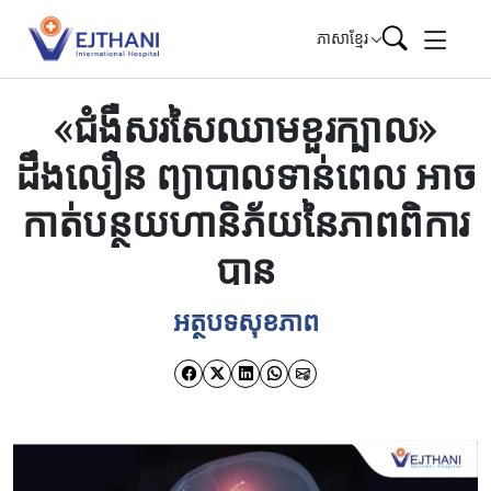
Skip to content
ភាសាខ្មែរ
«ជំងឺ​សរសៃឈាម​ខួរក្បាល​»
ដឹងលឿន ព្យាបាលទាន់ពេល អាច
កាត់បន្ថយហានិភ័យនៃភាពពិការ
បាន
អត្ថបទសុខភាព