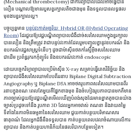
(Mechanical thrombectomy) ជា​ការ​ព្យាបាល​ដែល​អាច​ធ្វើ​បាន​
លឿន បណ្តាលឱ្យមានរបួសខួរក្បាលតិចជាងមុន និងទទួលបានលទ្ធផល
មុខងារខួរក្បាលល្អ។
បច្ចុប្បន្នមាន
បន្ទប់វះកាត់អច្ឆរិយៈ Hybrid OR (Hybrid Operating
Room)
ដែរជួយឪ្យវេជ្ជបណ្ឌិត​ព្យាបាល​ជំងឺ​ដាច់​សរសៃ​ឈាម​ក្នុង​ខួរក្បាល​
បាន​លឿន និង​ត្រឹមត្រូវ វាជាបន្ទប់វះកាត់ដែលរួមបញ្ចូលគ្នានូវឧបករណ៍ និង
ឧបករណ៍វេជ្ជសាស្ត្រទំនើបៗ ដូចជាម៉ាស៊ីនថតកាំរស្មីអ៊ិចសរសៃឈាម
ជាដើម ប្រព័ន្ធរុករកកុំព្យូទ័រ និងឧបករណ៍វះកាត់ endoscopic
ដោយបច្ចេកវិទ្យាព្យាបាលប្រើម៉ាស៊ីន X-ray សម្រាប់ធ្វើរោគវិនិច្ឆ័យ និង
ព្យាបាលជំងឺសរសៃឈាមបែបពីររនាប Biplane Digital Subtraction
Angiography ឬ Biplane DSA អាចថតរូបភាពសរសៃឈាមបានពីរ
រនាបក្នុងខណៈពេលតែមួយគឺផ្នែកខាងមុខ និងចំហៀងរូបភាពបានមកគឺមាន
ភាពច្បាស់ជួយឪ្យវេជ្ជបណ្ឌិតមើលឃើញបំពង់សុងដែរមានខ្នាតតូចបានយ៉ាង
ច្បាស់់ប្រដូចទៅនឹង រូបភាព 3D ដែលអ្នកអាចវាស់ គណនា និងវាយតម្លៃ
ទីតាំងនៃភាពមិនធម្មតានៃសរសៃឈាម ជួយកាត់បន្ថយបរិមាណសារ
ធាតុពណ៌ ដែលអ្នកជំងឺនឹងទទួលបាន កាត់បន្ថយពេលវេលាចំណាយលើការ
ព្យាបាល និងកាត់បន្ថយហានិភ័យនៃផលវិបាកបន្ថែមទៀត។