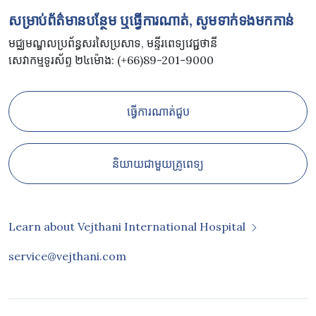
សម្រាប់ព័ត៌មានបន្ថែម ឬធ្វើការណាត់, សូមទាក់ទងមកកាន់
មជ្ឈមណ្ឌលប្រព័ន្ធសរសៃប្រសាទ, មន្ទីរពេទ្យវេជ្ជថានី
សេវាកម្មទូរស័ព្ទ ២៤ម៉ោង: (+66)89-201-9000
ធ្វើការណាត់ជួប
និយាយជាមួយគ្រូពេទ្យ
Learn about Vejthani International Hospital
service@vejthani.com