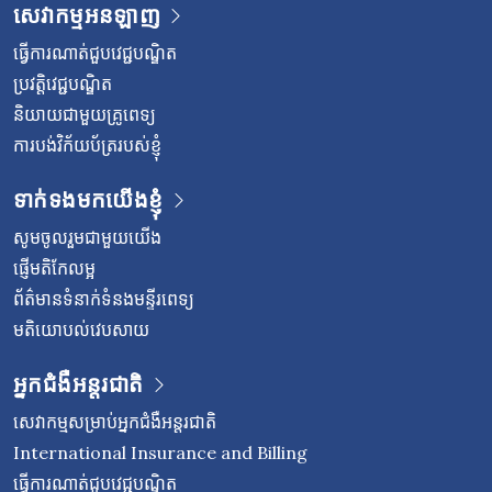
សេវាកម្មអនឡាញ
ធ្វើការណាត់ជួបវេជ្ជបណ្ឌិត
ប្រវត្តិវេជ្ជបណ្ឌិត
និយាយជាមួយគ្រូពេទ្យ
ការបង់វិក័យប័ត្ររបស់ខ្ញុំ
ទាក់ទងមកយើងខ្ញុំ
សូមចូលរួមជាមួយយើង
ផ្ញើមតិកែលម្អ
ព័ត៌មានទំនាក់ទំនងមន្ទីរពេទ្យ
មតិយោបល់វេបសាយ
អ្នកជំងឺអន្តរជាតិ
សេវាកម្មសម្រាប់អ្នកជំងឺអន្តរជាតិ
International Insurance and Billing
ធ្វើការណាត់ជួបវេជ្ជបណ្ឌិត