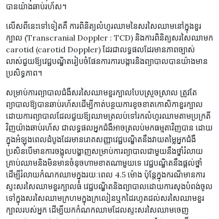
បានយ៉ាងឆាប់រហ័ស។
លើសពីនេះទៅទៀតគឺ ការពិនិត្យលំហូរឈាមនៃសរសៃឈាមនៅក្នុងខួរ
ក្បាល (Transcranial Doppler : TCD) និងការពិនិត្យសរសៃឈាមក
carotid (carotid Doppler) ដែរជាលទ្ធផលដែរមានភាពច្បាស់
លាស់ជួយឪ្យវេជ្ជបណ្ឌិតរៀបចំផែនការការបង្ការនិងព្យាបាលបានយ៉ាងមាន
ប្រសិទ្ធភាព។
សម្រាប់ការព្យាបាលជំងឺសរសៃឈាមខួរក្បាលបែបស្រួចស្រាល ត្រូវតែ
ព្យាបាលឱ្យបានឆាប់រហ័សដើម្បីកាត់បន្ថយការខូចខាតកោសិកាខួរក្បាល
ដោយ​ការ​ព្យាបាល​ដែល​ជួយឪ្យឈាមត្រលប់ទៅរកលំហូរឈាមតាមប្រក្រតី
វិញយ៉ាងឆាប់រហ័ស ជាលទ្ធផលអ្នកជំងឺអាចត្រលប់មកធម្មតាវិញបាន ដោយ
ក្នុងអំឡុងពេលដំបូងដែរមានរោគសញ្ញាវេជ្ជបណ្ឌិតនឹងវាយតម្លៃអ្នកជំងឺ
ប្រសិនបើមានការចង្អុលបង្ហាញសម្រាប់ការព្យាបាលជាមួយនឹងថ្នាំរំលាយ
គ្រាប់ឈាមនិងមិនមានចំនុចហាមខាតណាមួយទេ វេជ្ជបណ្ឌិតនឹងផ្តល់ថ្នាំ
ដើម្បីរំលាយកំណកឈាមក្នុងរយៈពេល 4.5 ម៉ោង ប៉ុន្តែក្នុងករណីមានការ
ស្ទះសរសៃឈាមខួរក្បាលធំ វេជ្ជបណ្ឌិតនិងព្យាបាលដោយការសុងបំពង់ចូល
ទៅក្នុងសរសៃឈាមក្រហមក្នុងក្រលៀនឬកដៃរហូតដល់សរសៃឈាមខួរ
ក្បាលរបស់អ្នក ដើម្បី​យក​កំណក​ឈាម​ដែល​ស្ទះ​សរសៃឈាម​ចេញ