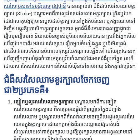
សរសៃប្រសាទនៃ​មន្ទីរពេទ្យវេជ្ជថានី
បានពន្យល់ថា ជំងឺដាច់សរសៃឈាមខួរ
ក្បាល (Stoke) បណ្តារមកពីការស្ទះនៃសរសៃឈាមខួរក្បាល ក្រិនឬបែក
ដែរជាហេតុបង្កឱ្យមានរបួសដល់ខួរក្បាលនៅក្នុងតំបន់នោះ ឬកង្វះឈាមទៅ
ចិញ្ចឹម បង្ករឪ្យកោសិកាខួរក្បាលខូចខាត អ្នក​ជំងឺ​នឹង​មាន​រោគ​សញ្ញា​ដូច​ជា​
វៀចមុខវៀចមាត់ និយាយមិនច្បាស់ឬមិនអាចនិយាយបាន ស្រវាំងភ្នែកមើល
ឃើញបែកជាពីរ អវយវៈទន់ខ្សោយ ស្ពឹកមួយចំហៀងខ្លួន ឬដើរមិនត្រង់
ជាដើម វាអាចកើតមានចំពោះមនុស្សវ័យកណ្តាលឡើងទៅ ហើយត្រូវបានរក
ឃើញញឹកញាប់បំផុតចំពោះមនុស្សវ័យចំណាស់ដែរមានជំងឺប្រចាំខ្លួន នេះក៏
ដោយសារតែសរសៃឈាមកាន់តែយ៉ាប់យ៉ឺនទៅតាមអាយុ និងកត្តាជាច្រើន។
ជំងឺសរសៃឈាមខួរក្បាលចែកចេញ
ជា២ប្រភេទគឺ៖
ត្បៀតឬស្ទះសរសៃឈាមខួរក្បាល
បណ្តាលមកពីការត្បៀត
សរសៃឈាមខួរក្បាល ពីការប្រមូលផ្តុំជាតិខ្លាញ់នៅក្នុងជញ្ជាំង
សរសៃឈាម ឬបណ្តាលមកពីកំណកឈាមចេញពីបេះដូងស្ទះសរសៃ
ឈាមក្នុងខួរក្បាល ដោយកត្តាទាំងពីរនេះបណ្តាលឱ្យបាត់បង់
លំហូរឈាមទៅកាន់ខួរក្បាល បង្ករឪ្យខួរក្បាលមានភាវះខ្វះឈាមទៅ
ចិញ្ចឹមស្រួចស្រាល និងជាលិកាខួរក្បាលស្លាប់