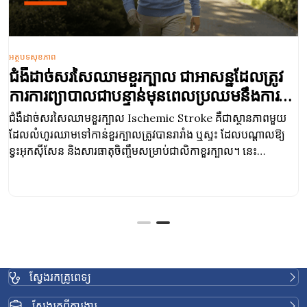
អត្ថបទសុខភាព
ជំងឺដាច់សរសៃឈាមខួរក្បាល ជាអាសន្នដែលត្រូវ
ការការព្យាបាលជាបន្ទាន់មុនពេលប្រឈមនឹងការ
ខ្វិន
ជំងឺដាច់សរសៃឈាមខួរក្បាល Ischemic Stroke គឺជាស្ថានភាពមួយ
ដែលលំហូរឈាមទៅកាន់ខួរក្បាលត្រូវបានរារាំង ឬស្ទះ ដែលបណ្តាលឱ្យ
ខ្វះអុកស៊ីសែន និងសារធាតុចិញ្ចឹមសម្រាប់ជាលិកាខួរក្បាល។ នេះ
បណ្តាលឱ្យកោសិកាខួរក្បាលចាប់ផ្តើមស្លាប់ក្នុងរយៈពេលប៉ុន្មាននាទី
ស្វែងរកគ្រូពេទ្យ
ស្វែងរកពីការងារ