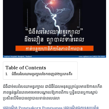
Table of Contents
ជំងឺសរសៃឈាមខួរក្បាលចែកចេញជា២ប្រភេទគឺ៖
ជំងឺដាច់សរសៃឈាមខួរក្បាល ជាជំងឺដែលមនុស្សគ្រប់រូបមានឱកាសកើត
ភាពធ្ងន់ធ្ងរនៃរោគអាចអាចបណ្តាលឱ្យភាពពិការ ឬខ្វិនបានឬការស្លាប់
ប្រសិនបើមិនបានព្យាបាលទាន់ពេលវេលា
វេជ្ជបណ្ឌិត Pongsakorn Pongsapas វេជ្ជបណ្ឌិតឯកទេសប្រព័ន្ធ