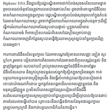
Biplane DSA នឹងជួយឪ្យវេជ្ជបណ្ឌិតអាចដាក់បំពង់សុងសរសៃឈាមខ្នាត
តូចបានដល់ចំនុចដែរត្រូវការបានយ៉ាងឆាប់រហ័ស ដូចជាចំពោះអ្នកជំងឺដែល
មានកំណកឈាមក្នុងខួរក្បាល វេជ្ជបណ្ឌិត​បញ្ចូលបំពង់សុងចូលទៅក្នុងតំបន់
ដែរមានកំណកឈាមស្ទះ រួចចាក់ថ្នាំរំលាយកំណកឈាមក្នុងតំបន់តូចៗដើម្បី
ធ្វើការរំលាយកំណកឈាមដែរស្ទះដោយផ្ទាល់ ឬក្នុងករណីមាន
កំណកឈាមធំ ក៏អាចប្រើឧបករណ៍ពិសេសដែរប្រើសម្រាប់ទាញ
កំណកឈាមចេញពីកន្លែងស្ទះបានធ្វើឱ្យឈាមហូរត្រឡប់ទៅខួរក្បាលវិញ
បានធម្មតា។
ការការពារជំងឺសរសៃខួរក្បាល ដែរអាចបណ្តារឪ្យមានរោគសញ្ញា ត្បៀត ស្ទះ
ឬបែក រួមមាន ជៀសវាងការពិសារអាហារដែរមានជាតិកូលេស្តេរ៉ុលខ្ពស់ និង
ខ្លាញ់ឆ្អែតខ្ពស់ ឈប់ជក់បារី គ្រប់គ្រងរោគសញ្ញានៃជំងឺទឹកនោមផ្អែម
ជំងឺលើសឈាម និងគ្រប់គ្រងទម្ងន់របស់អ្នកឱ្យស្ថិតក្នុងកម្រិតធម្មតា កាត់
បន្ថយការទទួលទានគ្រឿងស្រវឹង និងធ្វើលំហាត់ប្រាណឱ្យបានទៀងទាត់
ទោះជាយ៉ាងណាក៏ដោយ អ្នកគួរតែសង្កេតមើលរោគសញ្ញាខ្លួនឯង និង
មនុស្សជុំវិញខ្លួន ប្រសិនបើរោគសញ្ញាដែរស្រដៀងទៅនឹងជំងឺ
សរសៃឈាមខួរក្បាលសូមប្រញាប់ទៅជួបគ្រូពេទ្យដើម្បីព្យាបាលឱ្យបានឆាប់
តាមដែលអាចធ្វើទៅបាន ព្រោះនេះនឹងបង្កើនឱកាសនៃមុខងារខួរក្បាល
ត្រឡប់មកប្រក្រតី និងកាត់បន្ថយហានិភ័យនៃការខ្វិន។