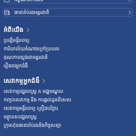
ធានារ៉ាប់រងអន្តរជាតិ
អំពីយើង
ប្រវត្តិមន្ទីរពេទ្យ
ការិយាល័យតំណាងក្រៅប្រទេស
គុណភាពស្តង់ដាអន្តរជាតិ
រឿងរាវអ្នកជំងឺ
សេវាកម្មអ្នកជំងឺ
សេវាកម្មវេជ្ជសាស្រ្ត & មជ្ឈមណ្ឌល
កញ្ចប់សេវាកម្ម និង ការផ្តល់ជូនពិសេស
សេវាកម្មមន្ទីរពេទ្យ គ្រឿងបរិក្ខារ
មគ្គុទេសវេជ្ជសាស្ត្រ
ក្រុមហ៊ុនធានារ៉ាប់រងនិងកិច្ចសន្យា