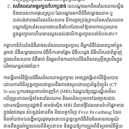
សរសៃរឈាមខួរក្បលបែកឬដាច់
នេះបណ្តារមកពីសរសៃឈាមស្តើង
និងមានសភាពផុយស្រួយ ដែរបណ្តារមកពីជំងឺសម្ពាធឈាម​ ឬ
បាត់បង់ភាពធន់នៃសរសៃឈាម ពីការ​ខូច​ទ្រង់ទ្រាយ​នៃ​សរសៃ​ឈាម
បណ្តារឪ្យសរសៃឈាមងាយនិងបែកដែលនាំឱ្យមានការហូរឈាម
ក្នុងខួរក្បាលហើយមានរបួសដល់ជាលិកាខួរក្បាលនៅតំបន់នោះ។
កត្តាហានិភ័យនៃជំងឺដាច់សរសៃឈាមខួរក្បាល គឺអ្នកជំងឺដែរមានប្រចាំខ្លួន
ដូចជា ជំងឺសម្ពាធឈាម ជំងឺទឹកនោមផ្អែម ជំងឺបេះដូង ជំងឺលើសជាតិខ្លាញ់
ក្នុងសរសៃឈាម ជំងឺធាត់ និងរួមទាំងការជក់បារីនិងពិសារគ្រឿងស្រវឹងក្នុង
បរិមាណខ្ពស់ផងដែរ។
ការធ្វើរោគវិនិច្ឆ័យជំងឺសរសៃឈាមខួរក្បាល អាច​ត្រូវ​ធ្វើ​រោគវិនិច្ឆ័យបាន​
ដោយ​ការ​ពិនិត្យ​ខួរក្បាល​ជាមួយ​នឹង​ការ​ថត​រូប​ដោយ​ប្រព័ន្ធ​កុំព្យូទ័រ (CT
Scan) ឬ​ការ​ថត​រូបភាព​ម៉ាញេទិក (MRI) ដែរជួយឪ្យវេជ្ជបណ្ឌិត​មើល
ឃើញ​រូបភាព​លម្អិត​នៃ​សរសៃឈាម និង​សរសៃប្រសាទដែរច្បាស់ជាង
ដោយមន្ទីរពេទ្យវេជ្ជថានី មាន​ម៉ាស៊ីន MRI ជំនាន់​ថ្មី​ដែល​មាន​ទំហំផ្នែកខាង
ក្នុងធំជាងមុន សំឡេង​រំខានតិច និង​បច្ចេកវិទ្យា Free Breathing ដែល
មិនចាំបាច់ទប់ដង្ហើមយូរដូចមុននោះទេដូច្នេះអ្នកជំងឺនិងមិនមានអារម្មណ៍
តានតឹងក្នុងអំឡុងពេលពិនិត្យនោះទេ និងជួយឪ្យការត្រួតពិនិត្យអាចវិនិច្ឆ័យ