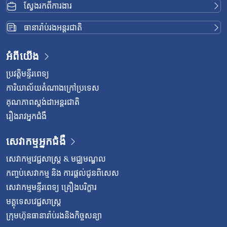
ស្វែងរកពីការងារ
ធានារ៉ាប់រងអន្តរជាតិ
អំពីយើង
ប្រវត្តិមន្ទីរពេទ្យ
ការិយាល័យតំណាងក្រៅប្រទេស
គុណភាពស្តង់ដាអន្តរជាតិ
រឿងរាវអ្នកជំងឺ
សេវាកម្មអ្នកជំងឺ
សេវាកម្មវេជ្ជសាស្រ្ត & មជ្ឈមណ្ឌល
កញ្ចប់សេវាកម្ម និង ការផ្តល់ជូនពិសេស
សេវាកម្មមន្ទីរពេទ្យ គ្រឿងបរិក្ខារ
មគ្គុទេសវេជ្ជសាស្ត្រ
ក្រុមហ៊ុនធានារ៉ាប់រងនិងកិច្ចសន្យា