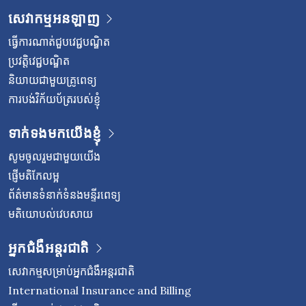
សេវាកម្មអនឡាញ
ធ្វើការណាត់ជួបវេជ្ជបណ្ឌិត
ប្រវត្តិវេជ្ជបណ្ឌិត
និយាយជាមួយគ្រូពេទ្យ
ការបង់វិក័យប័ត្ររបស់ខ្ញុំ
ទាក់ទងមកយើងខ្ញុំ
សូមចូលរួមជាមួយយើង
ផ្ញើមតិកែលម្អ
ព័ត៌មានទំនាក់ទំនងមន្ទីរពេទ្យ
មតិយោបល់វេបសាយ
អ្នកជំងឺអន្តរជាតិ
សេវាកម្មសម្រាប់អ្នកជំងឺអន្តរជាតិ
International Insurance and Billing