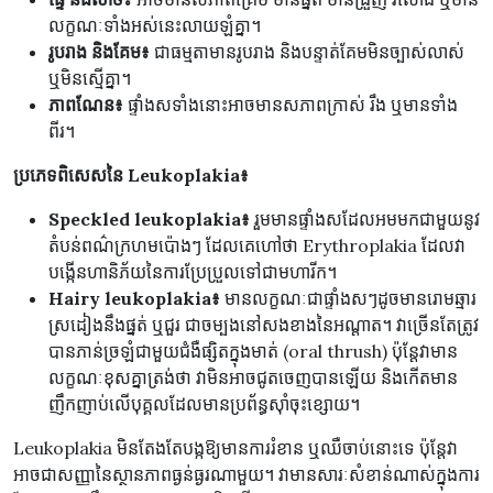
លក្ខណៈទាំងអស់នេះលាយឡំគ្នា។
រូបរាង និងគែម៖
ជាធម្មតាមានរូបរាង និងបន្ទាត់គែមមិនច្បាស់លាស់
ឬមិនស្មើគ្នា។
ភាពណែន៖
ផ្ទាំងសទាំងនោះអាចមានសភាពក្រាស់ រឹង ឬមានទាំង
ពីរ។
ប្រភេទពិសេសនៃ Leukoplakia៖
Speckled leukoplakia៖
រួមមានផ្ទាំងសដែលអមមកជាមួយនូវ
តំបន់ពណ៌ក្រហមប៉ោងៗ ដែលគេហៅថា Erythroplakia ដែលវា
បង្កើនហានិភ័យនៃការប្រែប្រួលទៅជាមហារីក។
Hairy leukoplakia៖
មានលក្ខណៈជាផ្ទាំងសៗដូចមានរោមឆ្មារ
ស្រដៀងនឹងផ្នត់ ឬជួរ ជាចម្បងនៅសងខាងនៃអណ្តាត។ វាច្រើនតែត្រូវ
បានភាន់ច្រឡំជាមួយជំងឺផ្សិតក្នុងមាត់ (oral thrush) ប៉ុន្តែវាមាន
លក្ខណៈខុសគ្នាត្រង់ថា វាមិនអាចជូតចេញបានឡើយ និងកើតមាន
ញឹកញាប់លើបុគ្គលដែលមានប្រព័ន្ធស៊ាំចុះខ្សោយ។
Leukoplakia មិនតែងតែបង្កឱ្យមានការរំខាន ឬឈឺចាប់នោះទេ ប៉ុន្តែវា
អាចជាសញ្ញានៃស្ថានភាពធ្ងន់ធ្ងរណាមួយ។ វាមានសារៈសំខាន់ណាស់ក្នុងការ