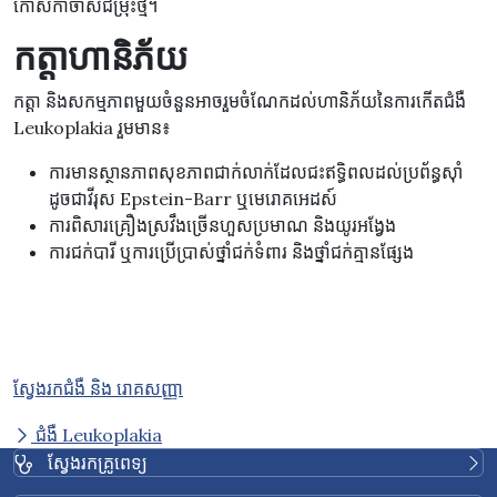
កោសិកាចាស់ជម្រុះថ្មី។
កត្តាហានិភ័យ
កត្តា និងសកម្មភាពមួយចំនួនអាចរួមចំណែកដល់ហានិភ័យនៃការកើតជំងឺ
Leukoplakia រួមមាន៖
ការមានស្ថានភាពសុខភាពជាក់លាក់ដែលជះឥទ្ធិពលដល់ប្រព័ន្ធស៊ាំ
ដូចជាវីរុស Epstein-Barr ឬមេរោគអេដស៍
ការពិសារគ្រឿងស្រវឹងច្រើនហួសប្រមាណ និងយូរអង្វែង
ការជក់បារី ឬការប្រើប្រាស់ថ្នាំជក់ទំពារ និងថ្នាំជក់គ្មានផ្សែង
ស្វែងរកជំងឺ និង រោគសញ្ញា
ជំងឺ Leukoplakia
ស្វែងរកគ្រូពេទ្យ