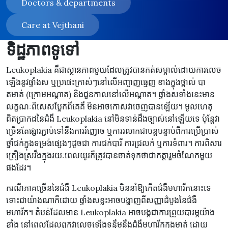
Doctors & departments
Care at Vejthani
ទិដ្ឋភាពទូទៅ
Leukoplakia គឺជាស្ថានភាពមួយដែលត្រូវបានកត់សម្គាល់ដោយការលេច
ឡើងនូវផ្ទាំងស ឬប្រផេះក្រាស់ៗនៅលើអញ្ចាញធ្មេញ ខាងក្នុងថ្ពាល់ បា
តមាត់ (ក្រោមអណ្តាត) និងជួនកាលនៅលើអណ្តាត។ ផ្ទាំងសទាំងនេះមាន
លក្ខណៈពិសេសប្លែកពីគេគឺ មិនអាចកោសវាចេញបានឡើយ។ មូលហេតុ
ពិតប្រាកដនៃជំងឺ Leukoplakia នៅមិនទាន់ដឹងច្បាស់នៅឡើយទេ ប៉ុន្តែវា
ច្រើនតែផ្សារភ្ជាប់ទៅនឹងការរំញោច ឬការរលាកជាបន្តបន្ទាប់ពីការប្រើប្រាស់
ថ្នាំជក់ក្នុងទម្រង់ផ្សេងៗដូចជា ការជក់បារី ការជ្រលក់ ឬការទំពារ។ ការពិសារ
គ្រឿងស្រវឹងក្នុងរយៈពេលយូរក៏ត្រូវបានចាត់ទុកថាជាកត្តារួមចំណែកមួយ
ផងដែរ។
ករណីភាគច្រើននៃជំងឺ Leukoplakia មិននាំឱ្យកើតជំងឺមហារីកនោះទេ
ទោះជាយ៉ាងណាក៏ដោយ ផ្ទាំងសខ្លះអាចបង្ហាញពីសញ្ញាដំបូងនៃជំងឺ
មហារីក។ តំបន់ដែលមាន Leukoplakia អាចបង្កជាការព្រួយបារម្ភយ៉ាង
ខ្លាំង នៅពេលដែលពួកវាលេចឡើងទន្ទឹមនឹងជំងឺមហារីកក្នុងមាត់ ដោយ