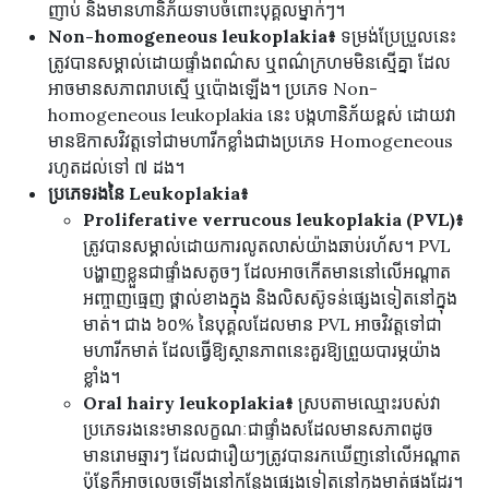
ញាប់ និងមានហានិភ័យទាបចំពោះបុគ្គលម្នាក់ៗ។
Non-homogeneous leukoplakia៖
ទម្រង់ប្រែប្រួលនេះ
ត្រូវបានសម្គាល់ដោយផ្ទាំងពណ៌ស ឬពណ៌ក្រហមមិនស្មើគ្នា ដែល
អាចមានសភាពរាបស្មើ ឬប៉ោងឡើង។ ប្រភេទ Non-
homogeneous leukoplakia នេះ បង្កហានិភ័យខ្ពស់ ដោយវា
មានឱកាសវិវត្តទៅជាមហារីកខ្លាំងជាងប្រភេទ Homogeneous
រហូតដល់ទៅ ៧ ដង។
ប្រភេទរងនៃ Leukoplakia៖
Proliferative verrucous leukoplakia (PVL)៖
ត្រូវបានសម្គាល់ដោយការលូតលាស់យ៉ាងឆាប់រហ័ស។ PVL
បង្ហាញខ្លួនជាផ្ទាំងសតូចៗ ដែលអាចកើតមាននៅលើអណ្តាត
អញ្ចាញធ្មេញ ថ្ពាល់ខាងក្នុង និងលិសស៊ូទន់ផ្សេងទៀតនៅក្នុង
មាត់។ ជាង ៦០% នៃបុគ្គលដែលមាន PVL អាចវិវត្តទៅជា
មហារីកមាត់ ដែលធ្វើឱ្យស្ថានភាពនេះគួរឱ្យព្រួយបារម្ភយ៉ាង
ខ្លាំង។
Oral hairy leukoplakia៖
ស្របតាមឈ្មោះរបស់វា
ប្រភេទរងនេះមានលក្ខណៈជាផ្ទាំងសដែលមានសភាពដូច
មានរោមឆ្មារៗ ដែលជារឿយៗត្រូវបានរកឃើញនៅលើអណ្តាត
ប៉ុន្តែក៏អាចលេចឡើងនៅកន្លែងផ្សេងទៀតនៅក្នុងមាត់ផងដែរ។