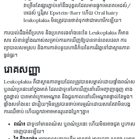
វាច្រើនតែផ្សារភ្ជាប់ទៅនឹងបុគ្គលដែលមានផ្ទុកមេរោគអេដស៍/
អេដស៍ ឬវីរុស Epstein-Barr ហើយ Oral hairy
leukoplakia មិនត្រូវបានចាត់ទុកថាជាមហារីកឡើយ។
ការយល់ដឹងអំពីប្រភេទ និងប្រភេទរងទាំងនេះនៃ Leukoplakia គឺមាន
សារៈសំខាន់ខ្លាំងណាស់សម្រាប់ការរកឃើញឱ្យបានទាន់ពេលវេលា ការ
ព្យាបាលសមស្រប និងការកាត់បន្ថយហានិភ័យនៃការវិវត្តទៅជាស្ថានភាព
ធ្ងន់ធ្ងរ។
រោគសញ្ញា
Leukoplakia គឺជាស្ថានភាពមួយដែលត្រូវបានសម្គាល់ដោយផ្ទាំងពណ៌ស
ឬពណ៌ប្រផេះនៅក្នុងមាត់ ដែលជាទូទៅរកឃើញនៅលើអញ្ចាញធ្មេញ ខាង
ក្នុងថ្ពាល់ បាតមាត់ក្រោមអណ្តាត និងជួនកាលនៅលើអណ្តាតផ្ទាល់តែម្តង។
ផ្ទាំងសទាំងនេះ ជារឿយៗមិនត្រូវបានចាប់អារម្មណ៍ដោយសារតែវាមិនបង្ក
ការឈឺចាប់ ហើយពួកវាអាចមានរូបរាងប្លែកៗគ្នា៖
ពណ៌៖
ជាទូទៅមានពណ៌ស ឬពណ៌ប្រផេះ ហើយមិនអាចជូត ឬកោស
ចេញបានឡើយ។
ផ្ទៃ និងសាច់៖
អាចមានសភាពគ្រើម មានផ្នត់ មានជ្រួញ រលោង ឬមាន