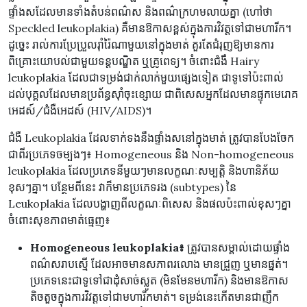
ផ្ទាំងសដែលមានទាំងតំបន់ពណ៌ស និងពណ៌ក្រហមលាយគ្នា (ហៅថា
Speckled leukoplakia) គឺមានឱកាសខ្ពស់ក្នុងការវិវត្តទៅជាមហារីក។
ដូច្នេះ រាល់ការប្រែប្រួលរ៉ាំរ៉ៃណាមួយនៅក្នុងមាត់ គួរតែជំរុញឱ្យមានការ
ពិគ្រោះយោបល់ជាមួយទន្តបណ្ឌិត ឬគ្រូពេទ្យ។ ចំពោះជំងឺ Hairy
leukoplakia ដែលជាទម្រង់ជាក់លាក់មួយផ្សេងទៀត ជាទូទៅប៉ះពាល់
ដល់បុគ្គលដែលមានប្រព័ន្ធស៊ាំចុះខ្សោយ ជាពិសេសអ្នកដែលមានផ្ទុកមេរោគ
អេដស៍/ជំងឺអេដស៍ (HIV/AIDS)។
ជំងឺ Leukoplakia ដែលទាក់ទងនឹងផ្ទាំងសនៅក្នុងមាត់ ត្រូវបានបែងចែក
ជាពីរប្រភេទចម្បងៗ៖ Homogeneous និង Non-homogeneous
leukoplakia ដែលប្រភេទនីមួយៗមានលក្ខណៈសម្បត្តិ និងហានិភ័យ
ខុសៗគ្នា។ បន្ថែមពីនេះ វាក៏មានប្រភេទរង (subtypes) នៃ
Leukoplakia ដែលបង្ហាញពីលក្ខណៈពិសេស និងផលប៉ះពាល់ខុសៗគ្នា
ចំពោះសុខភាពមាត់ធ្មេញ៖
Homogeneous leukoplakia៖
ត្រូវបានសម្គាល់ដោយផ្ទាំង
ពណ៌សរាបស្មើ ដែលអាចមានសភាពរលោង មានជ្រួញ ឬមានផ្នត់។
ប្រភេទនេះជាទូទៅជាដុំសាច់ស្លូត (មិនមែនមហារីក) និងមានឱកាស
តិចតួចក្នុងការវិវត្តទៅជាមហារីកមាត់។ ទម្រង់នេះកើតមានជាញឹក