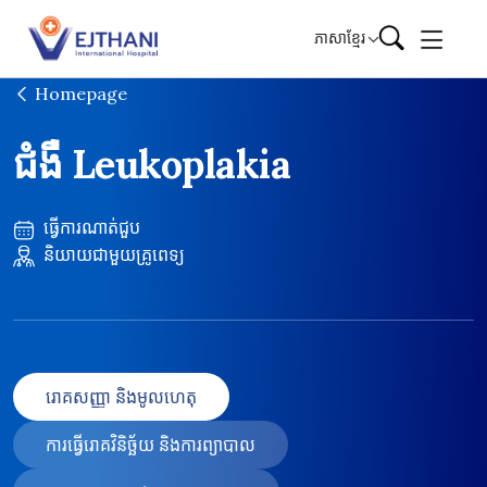
Skip to content
ភាសាខ្មែរ
Homepage
ជំងឺ Leukoplakia
ធ្វើការណាត់ជួប
និយាយជាមួយគ្រូពេទ្យ
រោគសញ្ញា និងមូលហេតុ
ការធ្វើរោគវិនិច្ឆ័យ និងការព្យាបាល