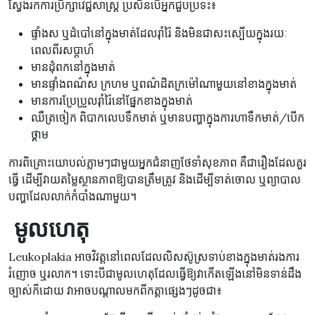
ស្វែងរកការប្រឹក្សាវេជ្ជសាស្ត្រ ប្រសិនបើអ្នកជួបប្រទះ៖
ផ្ទាំងស ឬដំបៅនៅក្នុងមាត់ដែលរ៉ាំរ៉ៃ និងមិនជាសះស្បើយក្នុងរយៈ
ពេលពីរសប្តាហ៍
មានដុំពកនៅក្នុងមាត់
មានផ្ទាំងពណ៌ស ក្រហម ឬពណ៌ដិតក្រម៉ៅណាមួយនៅខាងក្នុងមាត់
មានការប្រែប្រួលរ៉ាំរ៉ៃនៅផ្នែកខាងក្នុងមាត់
ឈឺត្រចៀក ពិបាកលេបទឹកមាត់ ឬមានបញ្ហាក្នុងការហាទឹកមាត់/បើក
ថ្គាម
ការពិគ្រោះយោបល់ភ្លាមៗជាមួយអ្នកជំនាញថែទាំសុខភាព គឺជារឿងដែលគួរ
ធ្វើ ដើម្បីវាយតម្លៃស្ថានភាពឱ្យបានត្រឹមត្រូវ និងដើម្បីទាត់ចោល ឬព្យាបាល
បញ្ហាដែលលាក់កំបាំងណាមួយ។
​​ មូលហេតុ
Leukoplakia អាចវិវត្តនៅពេលដែលលិសស៊ូស្រទាប់ខាងក្នុងមាត់រងការ
រំញោច ឬរលាក។ ទោះបីជាមូលហេតុដែលធ្វើឱ្យវាកើតឡើងនៅមិនទាន់ដឹង
ច្បាស់ក៏ដោយ វាអាចបណ្តាលមកពីកត្តាផ្សេងៗដូចជា៖