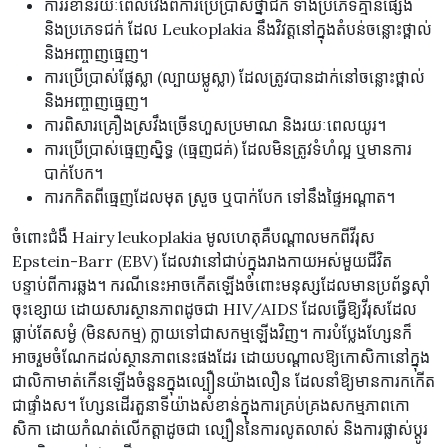
ការរំខានរយៈពេលវែងពីការប្រើប្រាស់ថ្នាំជក់ ទាំងប្រភេទគ្មានផ្សែង
និងប្រភេទជក់ ដែល Leukoplakia នឹងវិវត្តនៅក្នុងតំបន់ចន្លោះថ្ពាល់
និងអញ្ចាញធ្មេញ។
ការប្រើប្រាស់ផ្លែស្លា (ល្បាយម្លូស្លា) ដែលត្រូវបានដាក់នៅចន្លោះថ្ពាល់
និងអញ្ចាញធ្មេញ។
ការពិសារគ្រឿងស្រវឹងច្រើនហួសប្រមាណ និងរយៈពេលយូរ។
ការប្រើប្រាស់ធ្មេញស្និទ្ធ (ធ្មេញជគ់) ដែលមិនត្រូវទំហំល្អ ឬមានការ
បាក់បែក។
ការកកិតពីធ្មេញដែលមុត ស្រួច ឬបាក់បែក ទៅនឹងផ្ទៃអណ្តាត។
ចំពោះជំងឺ Hairy leukoplakia មូលហេតុគឺបណ្តាលមកពីវីរុស
Epstein-Barr (EBV) ដែលវានៅជាប់ក្នុងរាងកាយអស់មួយជីវិត
បន្ទាប់ពីការឆ្លង។ ករណីនេះអាចកើតឡើងចំពោះមនុស្សដែលមានប្រព័ន្ធស៊ាំ
ចុះខ្សោយ ដោយសារស្ថានភាពដូចជា HIV/AIDS ដែលធ្វើឱ្យវីរុសដែល
ធ្លាប់តែសម្ងំ (មិនសកម្ម) ក្លាយទៅជាសកម្មឡើងវិញ។ ការបំប្លែងហ្សែនក៏
អាចរួមចំណែកដល់ស្ថានភាពនេះផងដែរ ដោយបណ្តាលឱ្យកោសិកានៅក្នុង
ជាលិកាមាត់កើនឡើងចំនួនក្នុងល្បឿនយ៉ាងលឿន ដែលនាំឱ្យមានការកកើត
ជាផ្ទាំងស។ ហ្សែនដើរតួនាទីយ៉ាងសំខាន់ក្នុងការគ្រប់គ្រងសកម្មភាពកោ
សិកា ដោយកំណត់លើកត្តាដូចជា ល្បឿននៃការលូតលាស់ និងការផ្លាស់ប្តូរ