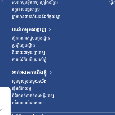
សេវាកម្មមន្ទីរពេទ្យ គ្រឿងបរិក្ខារ
ធ្វ
មគ្គុទេសវេជ្ជសាស្ត្រ
ក្រុមហ៊ុនធានារ៉ាប់រងនិងកិច្ចសន្យា
សេវាកម្មអនឡាញ
ធ្វើការណាត់ជួបវេជ្ជបណ្ឌិត
ប្រវត្តិវេជ្ជបណ្ឌិត
និយាយជាមួយគ្រូពេទ្យ
ការបង់វិក័យប័ត្ររបស់ខ្ញុំ
ទាក់ទងមកយើងខ្ញុំ
សូមចូលរួមជាមួយយើង
ផ្ញើមតិកែលម្អ
ព័ត៌មានទំនាក់ទំនងមន្ទីរពេទ្យ
មតិយោបល់វេបសាយ
to