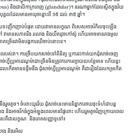
s) និងជាលិកាក្រពេញ (glandular)។ នរណាម្នាក់ដែលស្ថិតក្នុងវ័យ
លើបុគ្គលដែលមានអាយុចន្លោះពី ១៥ ដល់ ៣៥ ឆ្នាំ។
ែលជួបប្រទះញឹកញាប់បំផុត ដោយវាមានលក្ខណៈពិសេសអាចរំកិលចុះឡើង
ៅ វាមានសភាពរឹង រលោង និងយឺតដូចកៅស៊ូ ហើយអាចមានរាងមូល
ាគច្រើនវាមិនបង្កការឈឺចាប់នោះទេ។
ភាពរបស់វា។ ការច្រឹបយកសាច់ទៅពិនិត្យ ឬការវះកាត់យកដុំសាច់ចេញ
ាច់ហ្វីប្រូអាដេណូម៉ាជាច្រើនមិនត្រូវការការព្យាបាលបន្ថែមទេ ហើយខ្លះ
ើតមានទន្ទឹមនឹង ដុំសាច់ហ្វីប្រូអាដេណូម៉ា គឺជារឿងដែលកម្រកើត
នឹងរួមតូច។ ចំពោះយុវវ័យ ដុំសាច់នេះមាននិន្នាការថយចុះទំហំជាបន្ត
ួលរូបរាង និងអាចរីកធំក្នុងអំឡុងពេលមានផ្ទៃពោះ ហើយរួមតូចវិញក្រោយពេល
នេះគឺជាលក្ខណៈ និងរោគសញ្ញាទូទៅ៖
ោង និងរអិល