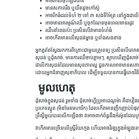
អាចរំកិលចុះឡើងបាន
មានសភាពរឹង ឬយឺតដូចកៅស៊ូ
អាចរីកធំដល់ទំហំ ២ ទៅ ៣ សង់ទីម៉ែត្រ នៅក្នុងជាល
អាចមានអារម្មណ៍ឈឺ ឬចុកណែនមុនពេលមានរដូវ
ឈឺនៅពេលប៉ះ ប្រសិនបើវាមានទំហំធំ
អាចកើតមានលើសុដន់ម្ខាង ឬទាំងសងខាង
អ្នកគួរតែស្វែងរកការពិគ្រោះជាមួយគ្រូពេទ្យ ប្រសិនបើរ
សុដន់ ឬដុំសាច់, មានការឈឺចាប់ភ្លាមៗ, ស្ទាបឃើញដុំសាច
ជាលិកាសុដន់ដែលមានសុខភាពល្អ ជួនកាលអាចមានសភាពដុំៗក៏ដ
ដោយអ្នកជំនាញសុខាភិបាល ដើម្បីទទួលបានការធ្វើរោគវិនិច្ឆ
​​ មូលហេតុ
ដុំសាច់ក្នុងសុដន់ រួមទាំង ដុំសាច់ហ្វីប្រូអាដេណូម៉ា គឺជារ
ប្រភេទស្លូត (មិនមែនមហារីក) ដែលកើតមានញឹកញាប់បំផុ
ទ្រឹស្ដីមួយបានលើកឡើងថា វាអាចពាក់ព័ន្ធនឹងអ័រម៉ូនដែលគ្រប
វាកើតមានច្រើនលើស្ត្រីវ័យក្មេង ហើយអាចវិវឌ្ឍក្នុងអំឡ