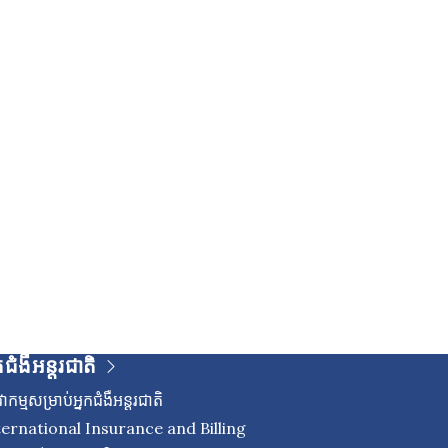
កជំងឺអន្តរជាតិ
ាកម្មសម្រាប់អ្នកជំងឺអន្តរជាតិ
ternational Insurance and Billing