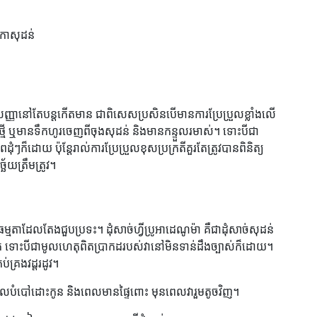
ិកាសុដន់
ោគសញ្ញានៅតែបន្តកើតមាន ជាពិសេសប្រសិនបើមានការប្រែប្រួលខ្លាំងលើ
់ថ្មី ឬមានទឹកហូរចេញពីចុងសុដន់ និងមានកន្ទួលរមាស់។ ទោះបីជា
ោយ ប៉ុន្តែរាល់ការប្រែប្រួលខុសប្រក្រតីគួរតែត្រូវបានពិនិត្យ
័យត្រឹមត្រូវ។
ឿងធម្មតាដែលតែងជួបប្រទះ។ ដុំសាច់ហ្វីប្រូអាដេណូម៉ា គឺជាដុំសាច់សុដន់
ត ទោះបីជាមូលហេតុពិតប្រាកដរបស់វានៅមិនទាន់ដឹងច្បាស់ក៏ដោយ។
់គ្រងវដ្តរដូវ។
ុងពេលបំបៅដោះកូន និងពេលមានផ្ទៃពោះ មុនពេលវារួមតូចវិញ។