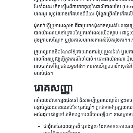
រឹងទាំងនេះ កើតឡើងពីការកកកុញនៃជាលិកាសរសៃ (fibrou
មានរដូវ សុទ្ធតែអាចកើតមានជំងឺនេះ ប៉ុន្តែវាច្រើនតែកើត
ដុំសាច់ហ្វីប្រូអាដេណូម៉ា គឺជាប្រភេទដុំសាច់សុដន់ដ
បានយ៉ាងងាយនៅក្រោមស្បែកនៅពេលយើងស្ទាប។ ជាទូទ
ដូចគ្រាប់សណ្ដែក ឬជួនកាលមានសភាពសំប៉ែតដូចកាក់។ ភ
គ្រូពេទ្យអាចនឹងណែនាំឱ្យតាមដានការប្រែប្រួលទំហំ ឬស
អាចនឹងតម្រូវឱ្យធ្វើក្នុងករណីចាំបាច់។ ទោះជាយ៉ាងណា ដុំស
អាចបាត់ទៅវិញដោយខ្លួនឯង។ ការរកឃើញមហារីកសុដន់ដែលក
មានបំផុត។
រោគសញ្ញា
នៅពេលវេលាកន្លងផុតទៅ ដុំសាច់ហ្វីប្រូអាដេណូម៉ា ខ្លះអាច
បន្ទាប់ក្នុងរយៈពេលរាប់ខែ ឬរាប់ឆ្នាំ។ ពួកវាអាចប្រែប្រ
អស់រដូវ។ ជាទូទៅ វាមិនបង្កការឈឺចាប់ឡើយ។ ខាងក្រោម
ជាដុំសាច់រាងពងក្រពើ ឬរាងមូល ដែលមានសភាពរល