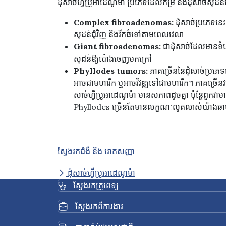
ដុំសាច់ហ្វីប្រូអាដេណូម៉ា ប្រភេទដែលកម្រ និងដុំសាច់សុ
Complex fibroadenomas:
ដុំសាច់ប្រភេទនេះ
សុដន់ជុំវិញ និងរីកធំទៅតាមពេលវេលា
Giant fibroadenomas:
ជាដុំសាច់ដែលមានទំហំ
សុដន់ឱ្យប៉ោងចេញមកក្រៅ
Phyllodes tumors:
ភាគច្រើននៃដុំសាច់ប្រភេទ
អាចជាមហារីក ឬអាចវិវឌ្ឍទៅជាមហារីក។ ភាគច្រើនវា
សាច់ហ្វីប្រូអាដេណូម៉ា មានសភាពដូចគ្នា ប៉ុន្តែពួកវ
Phyllodes ច្រើនតែមានលក្ខណៈលូតលាស់យ៉ាងឆា
ស្វែងរកជំងឺ និង រោគសញ្ញា
ដុំសាច់ហ្វីប្រូអាដេណូម៉ា
ស្វែងរកគ្រូពេទ្យ
ស្វែងរកពីការងារ