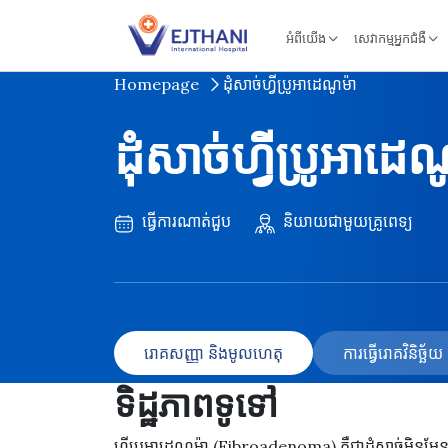
Skip to content
អំពីយើង
សេវាកម្មអ្នកជំងឺ
Homepage
ដុំសាច់ហ្វីប្រូអាដេណូម៉ា
ដុំសាច់ហ្វីប្រូអាដេណ
ធ្វើការណាត់ជួប
និយាយជាមួយគ្រូពេទ្យ
រោគសញ្ញា និងមូលហេតុ
ការធ្វើរោគវិនិច្ឆ
ទិដ្ឋភាពទូទៅ
ហ្វីប្រូអាដេណូម៉ា (Fibroadenoma) គឺជាដុំសាច់មិនម