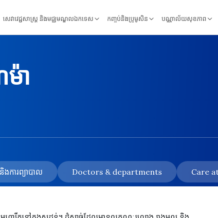
សេវាវេជ្ជសាស្ត្រ និងមជ្ឈមណ្ឌលឯកទេស
កញ្ចប់និងប្រូមូសិន
បណ្ណាល័យសុខភាព
ូម៉ា
័យ និងការព្យាបាល
Doctors & departments
Care at
ែនមហារីកនៅក្នុងសុដន់។ ដុំសាច់ដែលមានលក្ខណៈរលោង រាងមូល និង