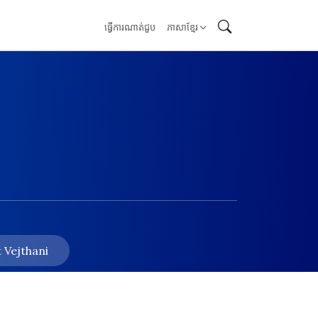
ធ្វើការណាត់ជួប
ភាសាខ្មែរ
 Vejthani