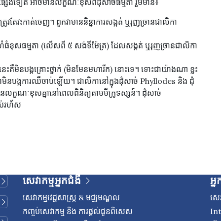
ដន់ផ្សេងទៀត អាចមានលក្ខណៈខុសពីដុំសាច់ធម្មតា រួមមាន៖
ត្រូវតែវះកាត់ចេញ។ ពួកវាមាននិន្នាការសង្កត់ ឬរុញច្រានជាលិកា
ធំខុសធម្មតា (លើសពី ៥ សង់ទីម៉ែត្រ) ដែលសង្កត់ ឬរុញច្រានជាលិកា
នេះគឺមិនបង្កគ្រោះថ្នាក់ (មិនមែនមហារីក) នោះទេ។ ទោះជាយ៉ាងណា ខ្លះ
មិនបង្កការឈឺចាប់ឡើយ។ ជាលិកានៅក្នុងដុំសាច់ Phyllodes និង ដុំ
ាមានលក្ខណៈខុសគ្នានៅពេលពិនិត្យតាមមីក្រូទស្សន៍។ ដុំសាច់
ប់រហ័ស
សេវាកម្មអ្នកជំងឺ
អ្ន
សេវាកម្មវេជ្ជសាស្រ្ត & មជ្ឈមណ្ឌល
សេវ
កញ្ចប់សេវាកម្ម និង ការផ្តល់ជូនពិសេស
In