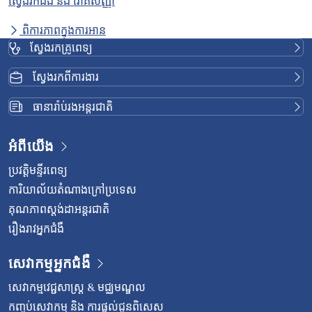
ស្វែងរកជំងឺ និង រោគសញ្ញា
ពិការភាពក្នុងការអាន
ស្វែងរកគ្រូពេទ្យ
ស្វែងរកពីការងារ
ធានារ៉ាប់រងអន្តរជាតិ
អំពីយើង
ប្រវត្តិមន្ទីរពេទ្យ
ការិយាល័យតំណាងក្រៅប្រទេស
គុណភាពស្តង់ដាអន្តរជាតិ
រឿងរាវអ្នកជំងឺ
សេវាកម្មអ្នកជំងឺ
សេវាកម្មវេជ្ជសាស្រ្ត & មជ្ឈមណ្ឌល
កញ្ចប់សេវាកម្ម និង ការផ្តល់ជូនពិសេស