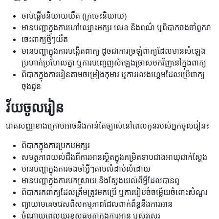
ចាប់ផ្តើមនិយាយយឺត (ក្រចេះនិយាយ)
មានបញ្ហាក្នុងការហៅឈ្មោះអក្សរ លេខ និងពណ៌ ឬពិបាកចងចាំពួកវា
ចេះពាក្យថ្មីៗយឺត
មានបញ្ហាក្នុងការបង្កើតពាក្យ ដូចជាការច្រឡំពាក្យដែលមានសំឡេង
ប្រហាក់ប្រហែលគ្នា ឬការបញ្ចេញសំឡេងច្រាសមកវិញនៅក្នុងពាក្យ
ពិបាកក្នុងការរៀនតាមចម្រៀងកុមារ ឬការលេងហ្គេមដែលប្រើពាក្យ
ចុងជួន
វ័យចូលរៀន
រោគសញ្ញាខាងក្រោមអាចនឹងកាន់តែច្បាស់នៅពេលកូនរបស់អ្នកចូលរៀន៖
ពិបាកក្នុងការប្រកបអក្សរ
សមត្ថភាពយល់ដឹងពីការអានស្ថិតក្នុងកម្រិតទាបជាងអាយុជាក់ស្តែង
មានបញ្ហាក្នុងការចងចាំអ្វីៗតាមលំដាប់លំដោយ
មានបញ្ហាក្នុងការបកស្រាយ និងស្វែងយល់ពីអ្វីដែលបានឮ
ពិបាករកពាក្យដែលត្រឹមត្រូវមកប្រើ ឬការរៀបចំចម្លើយចំពោះសំណួរ
ព្យាយាមគេចវេសពីសកម្មភាពដែលពាក់ព័ន្ធនឹងការអាន
ចំណាយពេលយូរខុសធម្មតាក្នុងការអាន ឬសរសេរ