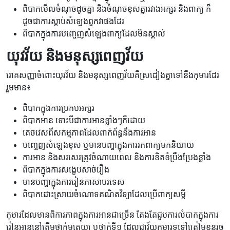
ពិបាកមើលចំណុចដូចគ្នា និងចំណុចខុសគ្នារវាងអក្សរ និងពាក្យ ក៏
ដូចជាការស្តាប់សំឡេងពួកវាផងដែរ
ពិបាកក្នុងការបញ្ចេញសំឡេងពាក្យដែលមិនស្គាល់
យុវវ័យ និងមនុស្សពេញវ័យ
រោគសញ្ញាចំពោះយុវវ័យ និងមនុស្សពេញវ័យគឺស្រដៀងគ្នាទៅនឹងកុមារដែរ
រួមមាន៖
ពិបាកក្នុងការប្រកបអក្សរ
ពិបាកអាន ទោះបីជាការអានខ្លាំងៗក៏ដោយ
គេចវេសពីសកម្មភាពដែលពាក់ព័ន្ធនឹងការអាន
បញ្ចេញសំឡេងខុស ឬមានបញ្ហាក្នុងការរកពាក្យមកនិយាយ
ការអាន និងសរសេរត្រូវចំណាយពេល និងការខិតខំប្រឹងប្រែងខ្លាំង
ពិបាកក្នុងការសង្ខេបសាច់រឿង
មានបញ្ហាក្នុងការរៀនភាសាបរទេស
ពិបាកដោះស្រាយចំណោទគណិតវិទ្យាដែលប្រើពាក្យសម្តី
កុមារដែលមានពិការភាពក្នុងការអានជាច្រើន តែងតែជួបការលំបាកក្នុងការ
រៀនអាននៅត្រឹមថ្នាក់មត្តេយ្យ ឬថ្នាក់ទី១ ដែលជាវ័យកុមារទូទៅត្រៀមខ្លួនរួច