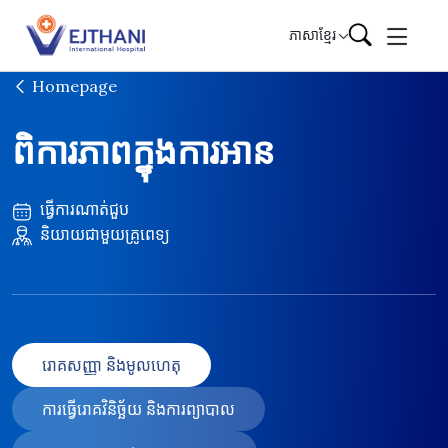
Skip to content
ភាសាខ្មែរ
Homepage
ពិការភាពក្នុងការអាន
ធ្វើការណាត់ជួប
និយាយជាមួយគ្រូពេទ្យ
រោគសញ្ញា និងមូលហេតុ
ការធ្វើរោគវិនិច្ឆ័យ និងការព្យាបាល