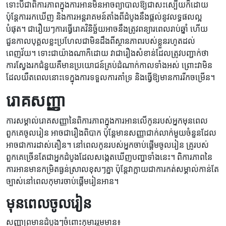
ទោះបីជាពិការភាពក្នុងការអានមិនអាចព្យាបាលឱ្យជាសះស្បើយក៏ដោយ
ប៉ុន្តែការរកឃើញ និងការអន្តរាគមន៍តាំងពីដំបូងនឹងផ្តល់នូវលទ្ធផលល្អ
បំផុត។ ជារឿយៗការធ្វើរោគវិនិច្ឆ័យអាចនឹងត្រូវពន្យារពេលរាប់ឆ្នាំ ហើយ
ជួនកាលបុគ្គលខ្លះប្រហែលជាមិនដឹងពីស្ថានភាពរបស់ខ្លួនរហូតដល់
ពេញវ័យ។ ទោះជាយ៉ាងណាក៏ដោយ វាជារឿងសំខាន់ដែលត្រូវបញ្ជាក់ថា
ការស្វែងរកជំនួយគឺមានប្រយោជន៍គ្រប់ដំណាក់កាលទាំងអស់ ព្រោះវាមិន
ដែលយឺតពេលនោះទេក្នុងការទទួលការគាំទ្រ និងធ្វើឱ្យមានការរីកចម្រើន។
រោគសញ្ញា
ការសម្គាល់រោគសញ្ញានៃពិការភាពក្នុងការអានលើកូនរបស់អ្នកមុនពេល
ពួកគេចូលរៀន អាចជារឿងពិបាក ប៉ុន្តែមានសញ្ញាជាក់លាក់មួយចំនួនដែល
អាចជាការដាស់តឿន។ នៅពេលកូនរបស់អ្នកចាប់ផ្តើមចូលរៀន គ្រូរបស់
ពួកគេច្រើនតែជាអ្នកដំបូងដែលសង្កេតឃើញបញ្ហាទាំងនេះ។ ពិការភាពនៃ
ការអានមានកម្រិតធ្ងន់ស្រាលខុសៗគ្នា ប៉ុន្តែវាក្លាយជាការកត់សម្គាល់កាន់តែ
ច្បាស់នៅពេលកុមារចាប់ផ្តើមរៀនអាន។
មុនពេលចូលរៀន
សញ្ញាព្រមានដំបូងៗចំពោះកុមាររួមមាន៖