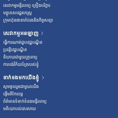
សេវាកម្មមន្ទីរពេទ្យ គ្រឿងបរិក្ខារ
មគ្គុទេសវេជ្ជសាស្ត្រ
ក្រុមហ៊ុនធានារ៉ាប់រងនិងកិច្ចសន្យា
សេវាកម្មអនឡាញ
ធ្វើការណាត់ជួបវេជ្ជបណ្ឌិត
ប្រវត្តិវេជ្ជបណ្ឌិត
និយាយជាមួយគ្រូពេទ្យ
ការបង់វិក័យប័ត្ររបស់ខ្ញុំ
ទាក់ទងមកយើងខ្ញុំ
សូមចូលរួមជាមួយយើង
ផ្ញើមតិកែលម្អ
ព័ត៌មានទំនាក់ទំនងមន្ទីរពេទ្យ
មតិយោបល់វេបសាយ