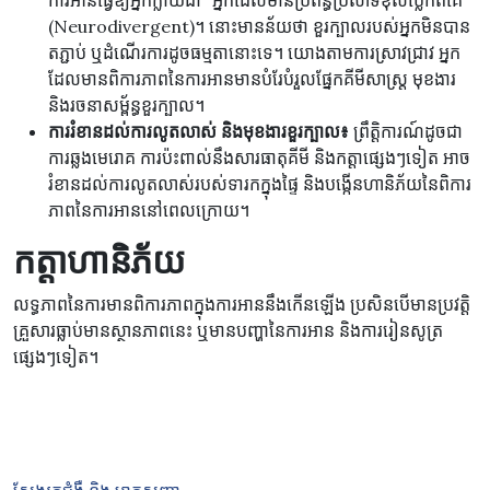
ការអានធ្វើឱ្យអ្នកក្លាយជា “អ្នកដែលមានប្រព័ន្ធប្រសាទខុសប្លែកពីគេ”
(Neurodivergent)។ នោះមានន័យថា ខួរក្បាលរបស់អ្នកមិនបាន
តភ្ជាប់ ឬដំណើរការដូចធម្មតានោះទេ។ យោងតាមការស្រាវជ្រាវ អ្នក
ដែលមានពិការភាពនៃការអានមានបំរែបំរួលផ្នែកគីមីសាស្ត្រ មុខងារ
និងរចនាសម្ព័ន្ធខួរក្បាល។
ការរំខានដល់ការលូតលាស់ និងមុខងារខួរក្បាល៖
ព្រឹត្តិការណ៍ដូចជា
ការឆ្លងមេរោគ ការប៉ះពាល់នឹងសារធាតុគីមី និងកត្តាផ្សេងៗទៀត អាច
រំខានដល់ការលូតលាស់របស់ទារកក្នុងផ្ទៃ និងបង្កើនហានិភ័យនៃពិការ
ភាពនៃការអាននៅពេលក្រោយ។
កត្តាហានិភ័យ
លទ្ធភាពនៃការមានពិការភាពក្នុងការអាននឹងកើនឡើង ប្រសិនបើមានប្រវត្តិ
គ្រួសារធ្លាប់មានស្ថានភាពនេះ ឬមានបញ្ហានៃការអាន និងការរៀនសូត្រ
ផ្សេងៗទៀត។