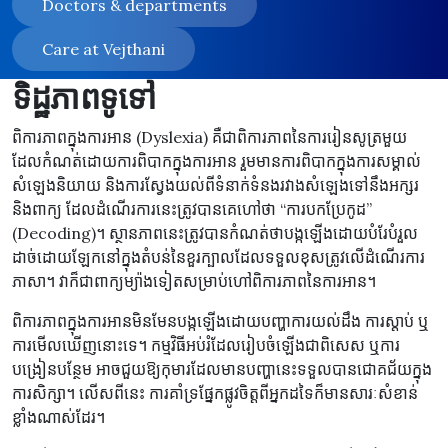
Doctors & departments
Care at Vejthani
ទិដ្ឋភាពទូទៅ
ពិការភាពក្នុងការអាន (Dyslexia) គឺជាពិការភាពនៃការរៀនសូត្រមួយ
ដែលកំណត់ដោយការពិបាកក្នុងការអាន រួមមានការពិបាកក្នុងការសម្គាល់
សំឡេងនិយាយ និងការស្វែងយល់ពីទំនាក់ទំនងរវាងសំឡេងទៅនឹងអក្សរ
និងពាក្យ ដែលដំណើរការនេះត្រូវបានគេហៅថា “ការបកប្រែកូដ”
(Decoding)។ ស្ថានភាពនេះត្រូវបានកំណត់ថាបង្កឡើងដោយបំរែបំរួល
ដាច់ដោយឡែកនៅក្នុងតំបន់នៃខួរក្បាលដែលទទួលខុសត្រូវលើដំណើរការ
ភាសា។ វាក៏ជាពាក្យម្យ៉ាងទៀតសម្រាប់ហៅពិការភាពនៃការអាន។
ពិការភាពក្នុងការអានមិនមែនបង្កឡើងដោយបញ្ហាការយល់ដឹង ការស្តាប់ ឬ
ការមើលឃើញនោះទេ។ កម្មវិធីអប់រំដែលរៀបចំឡើងជាពិសេស ឬការ
បង្រៀនបន្ថែម អាចជួយឱ្យកុមារដែលមានបញ្ហានេះទទួលបានជោគជ័យក្នុង
ការសិក្សា។ លើសពីនេះ ការគាំទ្រផ្នែកផ្លូវចិត្តពីអ្នកដទៃក៏មានសារៈសំខាន់
ខ្លាំងណាស់ដែរ។