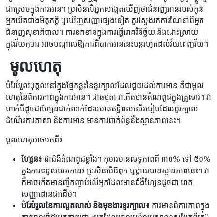
ជាស្រេចក្នុងការអាន។ ប្រសិនបើអ្នកសង្កេតឃើញថាជំនាញអានរបស់កូន
អ្នកយឺតជាងមិត្តភក្តិ ឬឃើញសញ្ញាផ្សេងទៀត គួរស្វែងរកការណែនាំពីអ្នក
ជំនាញសុខាភិបាល។ ការខកខានក្នុងការធ្វើរោគវិនិច្ឆ័យ និងដោះស្រាយ
ក្នុងវ័យកុមារ អាចបណ្តាលឱ្យការពិបាកអាននេះបន្តរហូតដល់វ័យពេញវ័យ។
​​ មូលហេតុ
បំរែបំរួលបុគ្គលនៅក្នុងផ្នែកខ្លះនៃខួរក្បាលដែលជួយដល់ការអាន គឺជាមូល
ហេតុនៃពិការភាពក្នុងការអាន។ ជាធម្មតា វាកើតមានតំណពូជក្នុងគ្រួសារ។ វា
ហាក់បីដូចជាហ្សែនជាក់លាក់ដែលមានឥទ្ធិពលលើរបៀបដែលខួរក្បាល
ដំណើរការភាសា និងការអាន មានការពាក់ព័ន្ធនឹងស្ថានភាពនេះ។
មូលហេតុអាចមកពី៖
ហ្សែន៖
ជាជំងឺតំណពូជខ្លាំង។ កុមារមានលទ្ធភាពពី ៣០% ទៅ ៥០%
ក្នុងការទទួលមរតកនេះ ប្រសិនបើឪពុក ឬម្តាយមានស្ថានភាពនេះ។ វា
ក៏អាចកើតមានញឹកញាប់លើអ្នកដែលមានជំងឺហ្សែនដូចជា រោគ
សញ្ញាដោនជាដើម។
បំរែបំរួលនៃការលូតលាស់ និងមុខងារខួរក្បាល៖
ការមានពិការភាពក្នុង