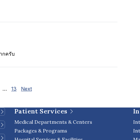
ากครับ
e Reviews navigation
age
Page
…
13
Next
Patient Services
In
Medical Departments & Centers
In
Packages & Programs
In
Hospital Services & Facilities
Ma