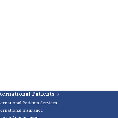
ternational Patients
ternational Patients Services
ternational Insurance
ke an Appointment