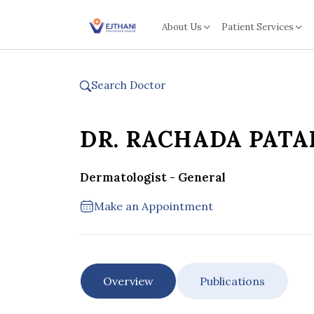
Skip to content
About Us
Patient Services
Search Doctor
DR. RACHADA PAT
Dermatologist - General
Make an Appointment
Overview
Publications