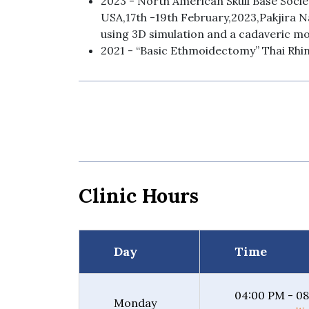
2023 - North American Skull Base Soci
USA,17th -19th February,2023,Pakjira Nak
using 3D simulation and a cadaveric mo
2021 - “Basic Ethmoidectomy” Thai Rhin
Clinic Hours
Day
Time
04:00 PM - 0
Monday