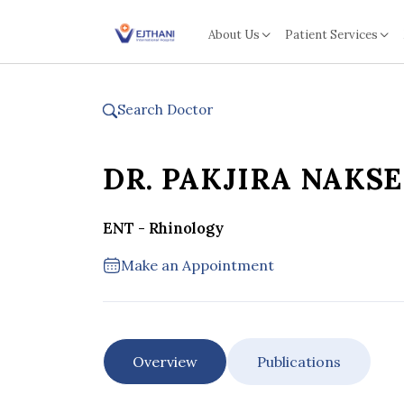
Skip to content
About Us
Patient Services
Search Doctor
DR. PAKJIRA NAKS
ENT - Rhinology
Make an Appointment
Overview
Publications