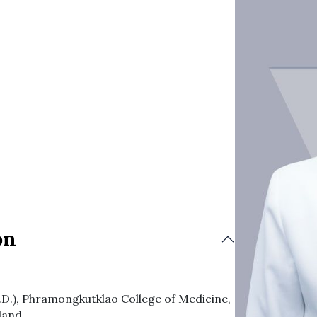
on
D.), Phramongkutklao College of Medicine,
land