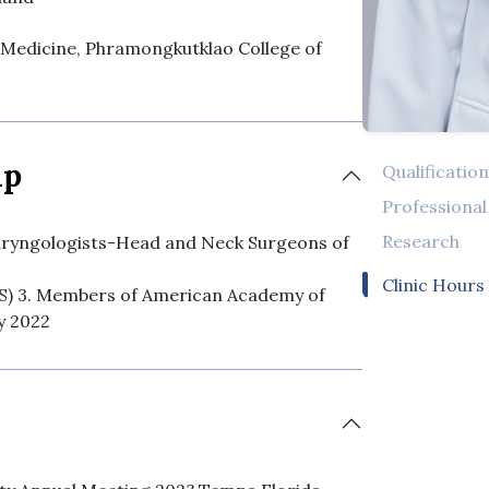
 Medicine, Phramongkutklao College of
ip
Qualificatio
Professiona
Research
laryngologists-Head and Neck Surgeons of
Clinic Hours
RS) 3. Members of American Academy of
y 2022