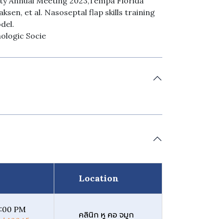
ety Annual Meeting 2023,Tempa Florida
sen, et al. Nasoseptal flap skills training
del.
ologic Socie
Location
8:00 PM
คลินิก หู คอ จมูก