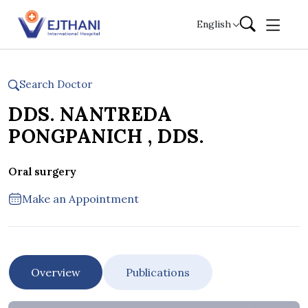
Skip to content
English
Search Doctor
DDS. NANTREDA
PONGPANICH , DDS.
Oral surgery
Make an Appointment
Overview
Publications