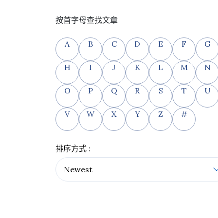
按首字母查找文章
A
B
C
D
E
F
G
H
I
J
K
L
M
N
O
P
Q
R
S
T
U
V
W
X
Y
Z
#
排序方式 :