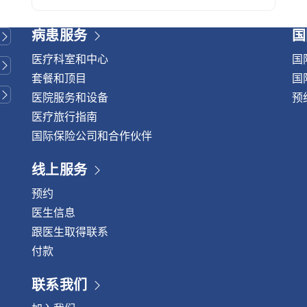
称为 PAE（前列腺动脉栓塞术）。该技术通过阻断
前列腺的血液供应，有效缩小其体积 20%至
病患服务
国
40%。它能缓解排尿困难，且不影响性功能。
PAE 治疗的优势 研究显示，约有75%至80%的患
医疗科室和中心
国
者在接受 PAE 治疗后症状得到明显改善。排尿变
套餐和顶目
国
得更加顺畅，尿频症状也得到有效缓解。疗效通常
医院服务和设备
预
在1至2个月内开始显现，前列腺会在5至6个月内持
医疗旅行指南
续缩小。 如需了解更多信息，请联系： 威它尼国
国际保险公司和合作伙伴
际医院泌尿科和男性健康中心电话：(+66)2-734-
0000 转 5400中文热线： (+66)84-751-6222
线上服务
预约
医生信息
跟医生取得联系
付款
联系我们