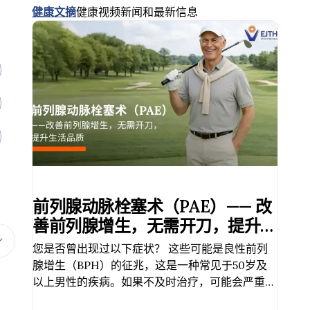
健康文摘
健康视频
新闻和最新信息
前列腺动脉栓塞术（PAE）—— 改
善前列腺增生，无需开刀，提升生
活品质
您是否曾出现过以下症状？ 这些可能是良性前列
腺增生（BPH）的征兆，这是一种常见于50岁及
以上男性的疾病。如果不及时治疗，可能会严重影
响生活质量。 今已有一种新的非手术治疗方式，