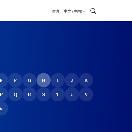
预约
中文 (中国)
E
F
G
H
I
J
K
P
Q
R
S
T
U
V
#