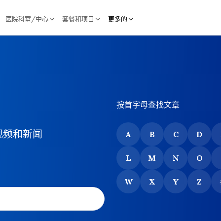
医院科室/中心
套餐和项目
更多的
按首字母查找文章
视频和新闻
A
B
C
D
L
M
N
O
W
X
Y
Z