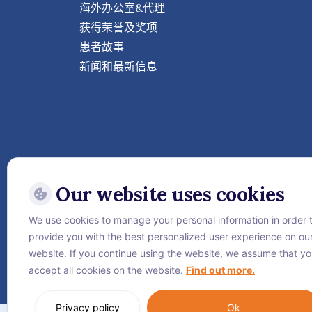
海外办公室&代理
获得荣誉及奖项
患者故事
新闻和最新信息
Our website uses cookies
We use cookies to manage your personal information in order 
关注威它尼国际医院
provide you with the best personalized user experience on ou
website. If you continue using the website, we assume that y
accept all cookies on the website.
Find out more.
Privacy policy
Ok