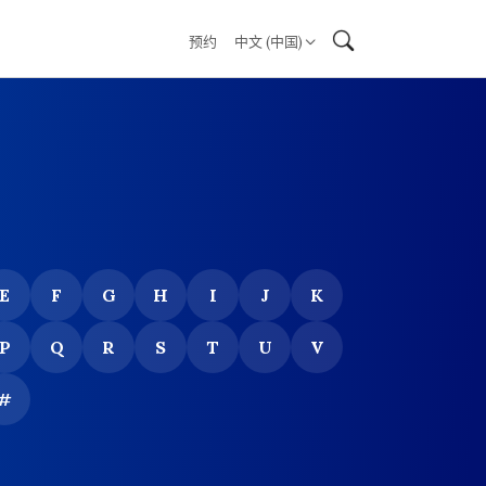
预约
中文 (中国)
E
F
G
H
I
J
K
P
Q
R
S
T
U
V
#