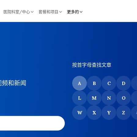
医院科室/中心
套餐和项目
更多的
按首字母查找文章
视频和新闻
A
B
C
D
L
M
N
O
W
X
Y
Z