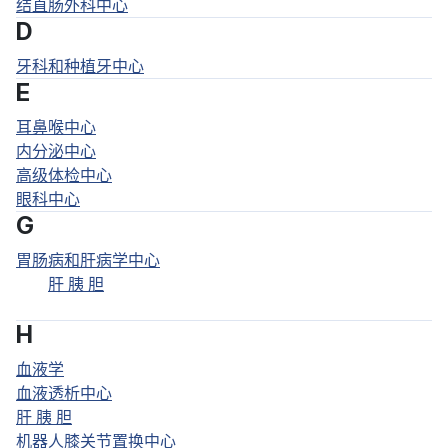
结直肠外科中心
D
牙科和种植牙中心
E
耳鼻喉中心
内分泌中心
高级体检中心
眼科中心
G
胃肠病和肝病学中心
肝 胰 胆
H
血液学
血液透析中心
肝 胰 胆
机器人膝关节置换中心