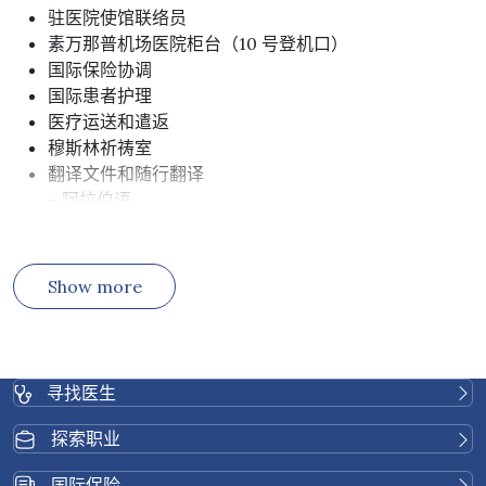
驻医院使馆联络员
素万那普机场医院柜台（10 号登机口）
国际保险协调
国际患者护理
医疗运送和遣返
穆斯林祈祷室
翻译文件和随行翻译
– 阿拉伯语
– 孟加拉语
– 缅甸语
– 英语
Show more
– 法语
– 德语
– 印地语
– 日语
寻找医生
– 缅甸语
– 韩语
探索职业
– 老挝语
国际保险