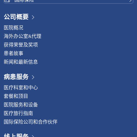
– 挪威语
– 俄语
– 西班牙语
公司概要
– 瑞典语
医院概况
– 他加禄语
海外办公室&代理
– 泰米尔语
– 中文
获得荣誉及奖项
– 乌尔都语
患者故事
– 阿姆哈拉语
新闻和最新信息
签证延期柜台
病患服务
医疗科室和中心
套餐和顶目
医院服务和设备
医疗旅行指南
国际保险公司和合作伙伴
线上服务