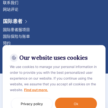
联系我们
网站评论
国际患者
国际患者服项目
国际保险与账单
预约
关注威它尼国际医院
Our website uses cookies
We use cookies to manage your personal information in
order to provide you with the best personalized user
站点地图
experience on our website. If you continue using the
website, we assume that you accept all cookies on the
保密协议
website.
Find out more.
Cookie政策
Language:
中文 (中国)
Privacy policy
Ok