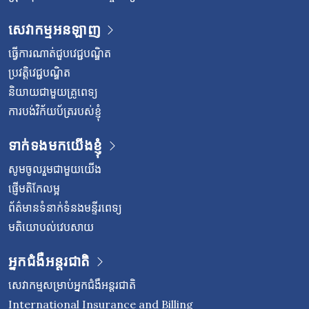
សេវាកម្មអនឡាញ
ធ្វើការណាត់ជួបវេជ្ជបណ្ឌិត
ប្រវត្តិវេជ្ជបណ្ឌិត
និយាយជាមួយគ្រូពេទ្យ
ការបង់វិក័យប័ត្ររបស់ខ្ញុំ
ទាក់ទងមកយើងខ្ញុំ
សូមចូលរួមជាមួយយើង
ផ្ញើមតិកែលម្អ
ព័ត៌មានទំនាក់ទំនងមន្ទីរពេទ្យ
មតិយោបល់វេបសាយ
អ្នកជំងឺអន្តរជាតិ
សេវាកម្មសម្រាប់អ្នកជំងឺអន្តរជាតិ
International Insurance and Billing