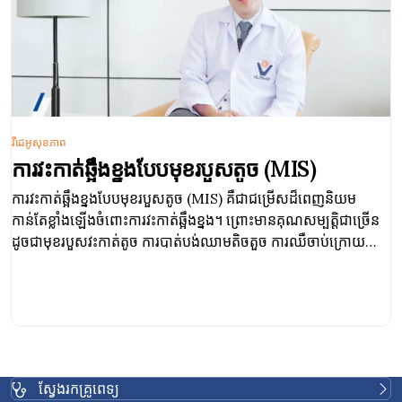
វីដេអូសុខភាព
ការវះកាត់ឆ្អឹងខ្នងបែបមុខរបួសតូច (MIS)
ការវះកាត់ឆ្អឹងខ្នងបែបមុខរបួសតូច (MIS) គឺជាជម្រើសដ៏ពេញនិយម
កាន់តែខ្លាំងឡើងចំពោះការវះកាត់ឆ្អឹងខ្នង។ ព្រោះ​មាន​គុណសម្បត្តិ​ជាច្រើន​
ដូច​ជា​មុខ​របួស​វះកាត់​តូច ការបាត់បង់ឈាមតិចតួច ការឈឺចាប់ក្រោយ
ការវះកាត់តិចតួច និងស្តានីតិសម្បទាឡើងវិញយ៉ាងឆាប់រហ័ស
ស្វែងរកគ្រូពេទ្យ