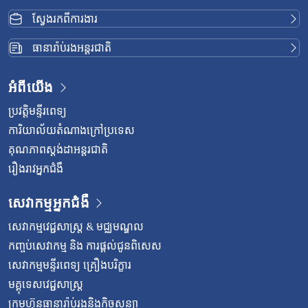
ស្វែងរកពីការងារ
ធានារ៉ាប់រងអន្តរជាតិ
អំពីយើង
ប្រវត្តិមន្ទីរពេទ្យ
ការិយាល័យតំណាងក្រៅប្រទេស
គុណភាពស្តង់ដាអន្តរជាតិ
រឿងរាវអ្នកជំងឺ
សេវាកម្មអ្នកជំងឺ
សេវាកម្មវេជ្ជសាស្រ្ត & មជ្ឈមណ្ឌល
កញ្ចប់សេវាកម្ម និង ការផ្តល់ជូនពិសេស
សេវាកម្មមន្ទីរពេទ្យ គ្រឿងបរិក្ខារ
មគ្គុទេសវេជ្ជសាស្ត្រ
ក្រុមហ៊ុនធានារ៉ាប់រងនិងកិច្ចសន្យា