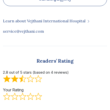
Learn about Vejthani International Hospital
service@vejthani.com
Readers’ Rating
2.8 out of 5 stars (based on 4 reviews)
Your Rating