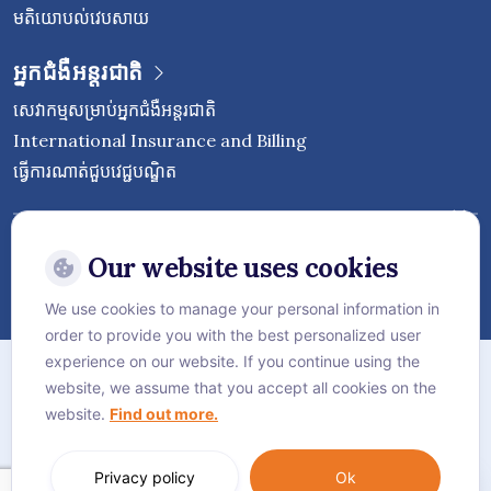
មតិយោបល់វេបសាយ
អ្នកជំងឺអន្តរជាតិ
សេវាកម្មសម្រាប់អ្នកជំងឺអន្តរជាតិ
International Insurance and Billing
ធ្វើការណាត់ជួបវេជ្ជបណ្ឌិត
Follow Vejthani International
Hospital
Our website uses cookies
We use cookies to manage your personal information in
order to provide you with the best personalized user
ផែនទីគេហទំព័រ
experience on our website. If you continue using the
website, we assume that you accept all cookies on the
គោលការណ៍​ភាព​ឯកជន
website.
Find out more.
គោលការណ៍ខូឃី
Language:
ភាសាខ្មែរ
Privacy policy
Ok