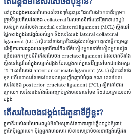
តើជង្គង់មានសរសៃចងប៉ុន្មាន
?
នៅក្នុងជង្គង់មានសរសៃចងសំខាន់ៗចំនួនបួន ដែលបែងចែកជាពីរក្រុម។
ក្រុមទីមួយគឺសរសៃចង collateral ដែលមានទីតាំងនៅផ្នែកខាងជង្គង់
របស់អ្នក សរសៃចង medial collateral ligament (MCL) ស្ថិតនៅ
ផ្នែកខាងក្នុងនៃជង្គង់របស់អ្នក និងសរសៃចង lateral collateral
ligament (LCL) ស្ថិតនៅខាងក្រៅនៃជង្គង់របស់អ្នក។ ពួកវាធ្វើការរួមគ្នា
ដើម្បីការពារជង្គង់របស់អ្នកពីការរំកិលពីចំហៀងមួយទៅចំហៀងមួយទៀត
ច្រើនពេក។ ក្រុមទីពីរគឺសរសៃចង cruciate ligament ដែលមានទីតាំង
ស្ថិតនៅជ្រៅនៅក្នុងសន្លាក់ជង្គង់ ដែលឆ្លងកាត់គ្នាទៅវិញទៅមកជារាងអក្សរ
“X”។ សរសៃចង anterior cruciate ligament (ACL) ស្ថិតនៅខាង
មុខ ហើយជាសរសៃចងដែលរងរបួសញឹកញាប់បំផុត ខណៈពេលដែល
សរសៃចង posterior cruciate ligament (PCL) ស្ថិតនៅខាង
ក្រោយ។ សរសៃចងទាំងពីរនេះគ្រប់គ្រងចលនាទៅមុខ និងថយក្រោយរបស់
ជង្គង់
តើសរសៃចងជង្គង់ដើរតួនាទីអ្វីខ្លះ
?
តួនាទីរបស់សរសៃចងជង្គង់មិនមែនគ្រាន់តែជាការភ្ជាប់ឆ្អឹងជង្គង់ឪ្យជាប់
គ្នាតែប៉ុណ្ណោះទេ។ ប៉ុន្តែពួកវាមានសារៈសំខាន់សម្រាប់ចលនាជង្គង់ស្ទើរតែ