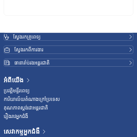
ស្វែងរកគ្រូពេទ្យ
ស្វែងរកពីការងារ
ធានារ៉ាប់រងអន្តរជាតិ
អំពីយើង
ប្រវត្តិមន្ទីរពេទ្យ
ការិយាល័យតំណាងក្រៅប្រទេស
គុណភាពស្តង់ដាអន្តរជាតិ
រឿងរាវអ្នកជំងឺ
សេវាកម្មអ្នកជំងឺ