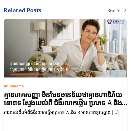
Related Posts
See All
អត្ថបទសុខភាព
គ្មានរោគសញ្ញា មិនមែនមានន័យថាគ្មានហានិភ័យ
នោះទេ ស្វែងយល់ពី ជំងឺរលាកថ្លើម ប្រភេទ A និង
B
ការយល់ដឹងអំពីជំងឺរលាកថ្លើមប្រភេទ A និង B មានភាពខុសគ្នាដ […]