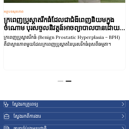
អត្ថបទសុខភាព
ក្រពេញប្រូស្តាតរីកធំដែលជាជំងឺពេញនិយមក្នុង
ចំណោម បុរសចូលនិវត្តន៍អាចព្យាបាលបានដោយ
មិនចាំបាច់វះកាត់
ក្រពេញប្រូស្តាតរីកធំ (Benign Prostatic Hyperplasia – BPH)
គឺជាស្ថានភាពមួយដែលក្រពេញប្រូស្តាតនៃបុរសរីកធំខុសពីធម្មតា។
ស្វែងរកគ្រូពេទ្យ
ស្វែងរកពីការងារ
ធានារ៉ាប់រងអន្តរជាតិ