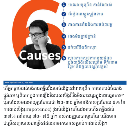
តើអ្នកធ្លាប់បាត់បង់ការឡើងរឹងរបស់លិង្គនៅពេលព្រឹក ការបាត់បង់ចំណង់
ផ្លូវភេទ ឬពិបាកក្នុងការឡើងរឹងរបស់លិង្គរឺ រឹងមិនបានយូរក្នុងពេលរួមភេទ?
បុរសដែលមានអាយុប្រហែលជា ២០-៣០ ឆ្នាំមានឱកាសប្រហែល ៨% នៃ
ការងាប់លិង្គ(Impotence) (ងាប់លិង្គ) ហើយវាអាចកើនឡើងដល់
៣៧% នៅអាយុ ៧០- ៧៥ ឆ្នាំ។ អស់ការព្រួយបារម្ភហើយ យើងមាន
ជម្រើសព្យាបាលជាច្រើនដែលអាចរកបានសម្រាប់ការងាប់លិង្គ។