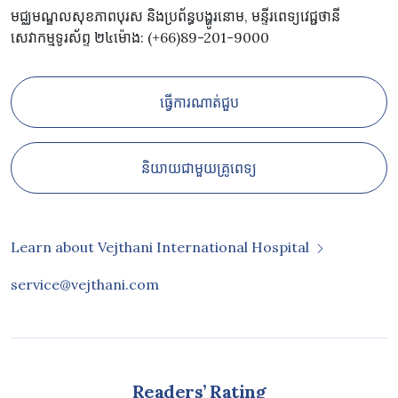
មជ្ឈមណ្ឌលសុខភាពបុរស និងប្រព័ន្ធបង្ហូរនោម, មន្ទីរពេទ្យវេជ្ជថានី
សេវាកម្មទូរស័ព្ទ ២៤ម៉ោង: (+66)89-201-9000
ធ្វើការណាត់ជួប
និយាយជាមួយគ្រូពេទ្យ
Learn about Vejthani International Hospital
service@vejthani.com
Readers’ Rating