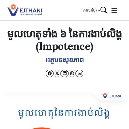
Skip to content
ភាសាខ្មែរ
មូលហេតុទាំង ៦ នៃការងាប់លិង្គ
(Impotence)
អត្ថបទសុខភាព