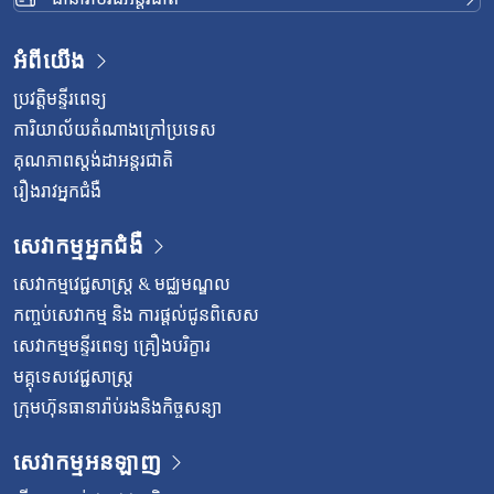
អំពីយើង
ប្រវត្តិមន្ទីរពេទ្យ
ការិយាល័យតំណាងក្រៅប្រទេស
គុណភាពស្តង់ដាអន្តរជាតិ
រឿងរាវអ្នកជំងឺ
សេវាកម្មអ្នកជំងឺ
សេវាកម្មវេជ្ជសាស្រ្ត & មជ្ឈមណ្ឌល
កញ្ចប់សេវាកម្ម និង ការផ្តល់ជូនពិសេស
សេវាកម្មមន្ទីរពេទ្យ គ្រឿងបរិក្ខារ
មគ្គុទេសវេជ្ជសាស្ត្រ
ក្រុមហ៊ុនធានារ៉ាប់រងនិងកិច្ចសន្យា
សេវាកម្មអនឡាញ