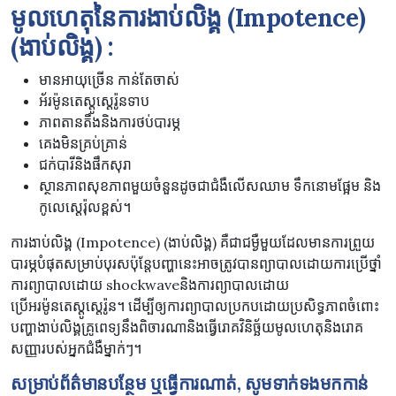
មូលហេតុនៃការងាប់លិង្គ (Impotence)
(ងាប់លិង្គ) :
មានអាយុច្រើន កាន់តែចាស់
អ័រម៉ូនតេស្តូស្តេរ៉ូនទាប
ភាពតានតឹងនិងការថប់បារម្ភ
គេងមិនគ្រប់គ្រាន់
ជក់បារីនិងផឹកសុរា
ស្ថានភាពសុខភាពមួយចំនួនដូចជាជំងឺលើសឈាម ទឹកនោមផ្អែម និង
កូលេស្តេរ៉ុលខ្ពស់។
ការងាប់លិង្គ (Impotence) (ងាប់លិង្គ) គឺជាជម្ងឺមួយដែលមានការព្រួយ
បារម្ភបំផុតសម្រាប់បុរសប៉ុន្តែបញ្ហានេះអាចត្រូវបានព្យាបាលដោយការប្រើថ្នាំ
ការព្យាបាលដោយ shockwaveនិងការព្យាបាលដោយ
ប្រើអរម៉ូនតេស្តូស្តេរ៉ូន។ ដើម្បីឲ្យការព្យាបាលប្រកបដោយប្រសិទ្ធភាពចំពោះ
បញ្ហាងាប់លិង្គគ្រូពេទ្យនឹងពិចារណានិងធ្វើរោគវិនិច្ឆ័យមូលហេតុនិងរោគ
សញ្ញារបស់អ្នកជំងឺម្នាក់ៗ។
សម្រាប់ព័ត៌មានបន្ថែម ឬធ្វើការណាត់, សូមទាក់ទងមកកាន់