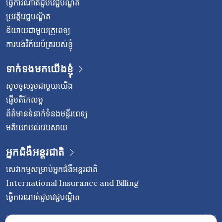
ធ្វើការណាត់ជួបវេជ្ជបណ្ឌិត
ប្រវត្តិវេជ្ជបណ្ឌិត
និយាយជាមួយគ្រូពេទ្យ
ការបង់វិក័យប័ត្ររបស់ខ្ញុំ
ទាក់ទងមកយើងខ្ញុំ
សូមចូលរួមជាមួយយើង
ផ្ញើមតិកែលម្អ
ព័ត៌មានទំនាក់ទំនងមន្ទីរពេទ្យ
មតិយោបល់វេបសាយ
អ្នកជំងឺអន្តរជាតិ
សេវាកម្មសម្រាប់អ្នកជំងឺអន្តរជាតិ
International Insurance and Billing
ធ្វើការណាត់ជួបវេជ្ជបណ្ឌិត