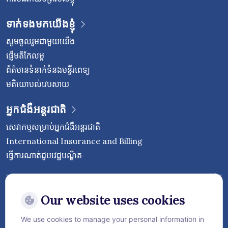
ទាក់ទងមកយើងខ្ញុំ
សូមចូលរួមជាមួយយើង
ផ្ញើមតិកែលម្អ
ព័ត៌មានទំនាក់ទំនងមន្ទីរពេទ្យ
មតិយោបល់វេបសាយ
អ្នកជំងឺអន្តរជាតិ
សេវាកម្មសម្រាប់អ្នកជំងឺអន្តរជាតិ
International Insurance and Billing
ធ្វើការណាត់ជួបវេជ្ជបណ្ឌិត
Follow Vejthani International
Hospital
Our website uses cookies
We use cookies to manage your personal information in