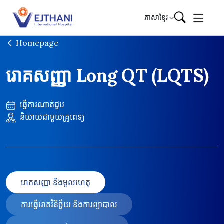
Skip to content
ភាសាខ្មែរ
Homepage
រោគសញ្ញា Long QT (LQTS)
ធ្វើការណាត់ជួប
និយាយជាមួយគ្រូពេទ្យ
រោគសញ្ញា និងមូលហេតុ
ការធ្វើរោគវិនិច្ឆ័យ និងការព្យាបាល