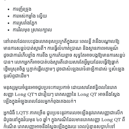
ការញ័រទ្រូង
ការអស់កម្លាំង ល្វើយ
ការស្រវាំងភ្នែក
ការវិលមុខ ស្រាលក្បាល
នៅពេលដែលបេះដូងលោតខុសប្រក្រតីក្នុងរយៈពេលខ្លី វានឹងបណ្តាលឱ្យ
មានការសន្លប់បាត់ស្មារតី។ ការធ្វើលំហាត់ប្រាណ និងស្ថានភាពអារម្មណ៍
ដូចជាការរំភើបខ្លាំង ការខឹង ឬការភ័យខ្លាច សុទ្ធតែអាចបង្កឱ្យមានការសន្លប់
បាន។ លោកអ្នកក៏អាចបាត់បង់ស្មារតីដោយសារតែអ្វីមួយដែលធ្វើឱ្យធ្លាក់
ថ្លើមស្រុតចិត្ត ឬភ្ញាក់ផ្អើលភ្លាមៗ ដូចជាសំឡេងរោទ៍នាឡិកាដាស់ ឬសំឡេង
ទូរស័ព្ទជាដើម។
មនុស្សមួយចំនួនអាចជួបប្រទះការប្រកាច់ ដោយសារតែឥទ្ធិពលនៃរោគ
សញ្ញា Long QT។ ជារឿយៗ រោគសញ្ញានៃ Long QT អាចនឹងស្តែង
ឡើងក្នុងអំឡុងពេលដែលអ្នកកំពុងគេងលក់។
អ្នកជំងឺ LQTS ភាគច្រើន ជួបប្រទះនូវការលេចឡើងនូវរោគសញ្ញាជាលើក
ដំបូងនៅក្នុងវ័យមុន ៤០ ឆ្នាំ។ ក្នុងករណីដែលមានរោគសញ្ញា Long QT ពី
កំណើត រោគសញ្ញាអាចនឹងស្តែងឡើងក្នុងរយៈពេលប៉ុន្មានសប្តាហ៍ទៅ