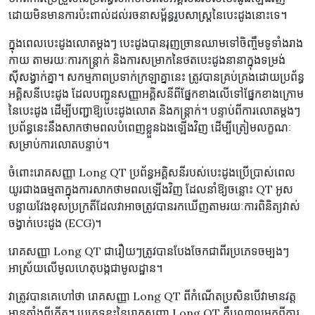
ដោយមិនមានការប៉ះពាល់ដល់រចនាសម្ព័ន្ធរូបសាស្ត្រនៃបេះដូងនោះទេ។
ក្នុងពេលបេះដូងលោតម្តងៗ បេះដូងបានរុញច្រានឈាមទៅចិញ្ចឹមទូទាំងរាង
កាយ តាមរយៈការកន្ត្រាក់ និងការសម្រាកនៃថតបេះដូងនានាក្នុងទម្រង់
ស៊ីសង្វាក់គ្នា។ សកម្មភាពប្រទាក់ក្រឡាគ្នានេះ ត្រូវបានគ្រប់គ្រងដោយប្រព័ន្ធ
អគ្គិសនីបេះដូង ដែលបញ្ជូនសញ្ញាអគ្គិសនីពីផ្នែកខាងលើទៅផ្នែកខាងក្រោម
នៃបេះដូង ដើម្បីបញ្ជាឱ្យបេះដូងលោត និងកន្ត្រាក់។ បន្ទាប់ពីការលោតម្តងៗ
ប្រព័ន្ធនេះនឹងសាកថាមពលបំពេញខ្លួនឯងឡើងវិញ ដើម្បីត្រៀមលក្ខណៈ
សម្រាប់ការលោតបន្ទាប់។
ចំពោះរោគសញ្ញា Long QT ប្រព័ន្ធអគ្គិសនីរបស់បេះដូងប្រើប្រាស់ពេល
យូរជាងធម្មតាក្នុងការសាកថាមពលឡើងវិញ ដែលនាំឱ្យចន្លោះ QT អូស
បន្លាយវែងខុសប្រក្រតីដែលវាអាចត្រូវបានរកឃើញតាមរយៈការពិនិត្យវាស់
ចង្វាក់បេះដូង (ECG)។
រោគសញ្ញា Long QT ជារឿយៗត្រូវបានបែងចែកជាពីរប្រភេទចម្បងៗ
អាស្រ័យលើមូលហេតុបង្កជាមូលដ្ឋាន។
វាត្រូវបានគេហៅថា រោគសញ្ញា Long QT ពីកំណើតប្រសិនបើវាមានវត្ត
មានតាំងពីកើត។ ប្រភេទខ្លះនៃរោគសញ្ញា Long QT គឺបណ្តាលមកពីការ