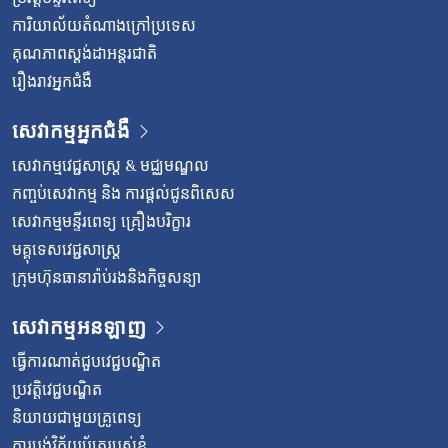
ការិយាល័យតំណាងក្រៅប្រទេស
គុណភាពស្តង់ដាអន្តរជាតិ
រឿងរាវអ្នកជំងឺ
សេវាកម្មអ្នកជំងឺ
សេវាកម្មវេជ្ជសាស្រ្ត & មជ្ឈមណ្ឌល
កញ្ចប់សេវាកម្ម និង ការផ្តល់ជូនពិសេស
សេវាកម្មមន្ទីរពេទ្យ គ្រឿងបរិក្ខារ
មគ្គុទេសវេជ្ជសាស្ត្រ
ក្រុមហ៊ុនធានារ៉ាប់រងនិងកិច្ចសន្យា
សេវាកម្មអនឡាញ
ធ្វើការណាត់ជួបវេជ្ជបណ្ឌិត
ប្រវត្តិវេជ្ជបណ្ឌិត
និយាយជាមួយគ្រូពេទ្យ
ការបង់វិក័យប័ត្ររបស់ខ្ញុំ