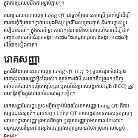
ក្នុងការប្រឈមនឹងការស្លាប់ភ្លាមៗ។
ការព្យាបាលរោគសញ្ញា Long QT ជាទូទៅរួមមានការប្រើប្រាស់ថ្នាំដើម្បី
ការពារកុំឱ្យមានចង្វាក់បេះដូងមិនប្រក្រតីដែលគ្រោះថ្នាក់ និងការផ្លាស់ប្តូរ
របៀបរស់នៅ។ ក្នុងករណីខ្លះ ការវះកាត់អាចនឹងមានភាពចាំបាច់ដើម្បីដាក់
បញ្ចូលឧបករណ៍ជំនួយចង្វាក់បេះដូង ដែលជួយគ្រប់គ្រងចង្វាក់បេះដូងឱ្យ
ដើរបានទៀងទាត់។
រោគសញ្ញា
អ្នកជំងឺដែលមានរោគសញ្ញា Long QT (LQTS) មួយចំនួន មិនស្តែង
ចេញនូវរោគសញ្ញាអ្វីទាំងអស់។ ស្ថានភាពជំងឺនេះអាចនឹងត្រូវរកឃើញ
នៅពេលដែលការធ្វើតេស្តហ្សែន ឬការពិនិត្យវាស់ចង្វាក់បេះដូង (ECG) ត្រូវ
បានធ្វើឡើងក្នុងគោលបំណងផ្សេងទៀត។
រោគសញ្ញាដែលជួបប្រទះញឹកញាប់បំផុតនៃរោគសញ្ញា Long QT គឺការ
សន្លប់បាត់ស្មារតី។ រោគសញ្ញា Long QT អាចបង្កឱ្យមានការសន្លប់ភ្លាមៗ
ដោយបង្ហាញសញ្ញាព្រមានតិចតួច ឬគ្មានសញ្ញាព្រមានទាល់តែសោះ។
មនុស្សមួយចំនួនអាចស្តែងចេញនូវសញ្ញាព្រមានដំបូងៗមុនពេលសន្លប់
ដូចជា៖