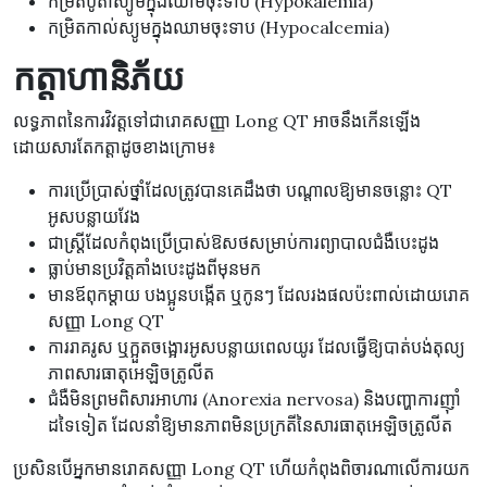
កម្រិតប៉ូតាស្យូមក្នុងឈាមចុះទាប (Hypokalemia)
កម្រិតកាល់ស្យូមក្នុងឈាមចុះទាប (Hypocalcemia)
កត្តាហានិភ័យ
លទ្ធភាពនៃការវិវត្តទៅជារោគសញ្ញា Long QT អាចនឹងកើនឡើង
ដោយសារតែកត្តាដូចខាងក្រោម៖
ការប្រើប្រាស់ថ្នាំដែលត្រូវបានគេដឹងថា បណ្តាលឱ្យមានចន្លោះ QT
អូសបន្លាយវែង
ជាស្ត្រីដែលកំពុងប្រើប្រាស់ឱសថសម្រាប់ការព្យាបាលជំងឺបេះដូង
ធ្លាប់មានប្រវិត្តគាំងបេះដូងពីមុនមក
មានឪពុកម្តាយ បងប្អូនបង្កើត ឬកូនៗ ដែលរងផលប៉ះពាល់ដោយរោគ
សញ្ញា Long QT
ការរាគរូស ឬក្អួតចង្អោរអូសបន្លាយពេលយូរ ដែលធ្វើឱ្យបាត់បង់តុល្យ
ភាពសារធាតុអេឡិចត្រូលីត
ជំងឺមិនព្រមពិសារអាហារ (Anorexia nervosa) និងបញ្ហាការញ៉ាំ
ដទៃទៀត ដែលនាំឱ្យមានភាពមិនប្រក្រតីនៃសារធាតុអេឡិចត្រូលីត
ប្រសិនបើអ្នកមានរោគសញ្ញា Long QT ហើយកំពុងពិចារណាលើការយក