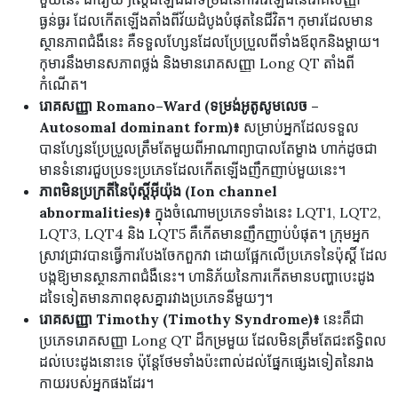
ធ្ងន់ធ្ងរ ដែលកើតឡើងតាំងពីវ័យដំបូងបំផុតនៃជីវិត។ កុមារដែលមាន
ស្ថានភាពជំងឺនេះ គឺទទួលហ្សែនដែលប្រែប្រួលពីទាំងឪពុកនិងម្តាយ។
កុមារនឹងមានសភាពថ្លង់ និងមានរោគសញ្ញា Long QT តាំងពី
កំណើត។
រោគសញ្ញា Romano–Ward (ទម្រង់អូតូសូមលេច –
Autosomal dominant form)៖
សម្រាប់អ្នកដែលទទួល
បានហ្សែនប្រែប្រួលត្រឹមតែមួយពីអាណាព្យាបាលតែម្ខាង ហាក់ដូចជា
មានទំនោរជួបប្រទះប្រភេទដែលកើតឡើងញឹកញាប់មួយនេះ។
ភាពមិនប្រក្រតីនៃប៉ុស្តិ៍អ៊ីយ៉ុង (Ion channel
abnormalities)៖
ក្នុងចំណោមប្រភេទទាំងនេះ LQT1, LQT2,
LQT3, LQT4 និង LQT5 គឺកើតមានញឹកញាប់បំផុត។ ក្រុមអ្នក
ស្រាវជ្រាវបានធ្វើការបែងចែកពួកវា ដោយផ្អែកលើប្រភេទនៃប៉ុស្តិ៍ ដែល
បង្កឱ្យមានស្ថានភាពជំងឺនេះ។ ហានិភ័យនៃការកើតមានបញ្ហាបេះដូង
ដទៃទៀតមានភាពខុសគ្នារវាងប្រភេទនីមួយៗ។
រោគសញ្ញា Timothy (Timothy Syndrome)៖
នេះគឺជា
ប្រភេទរោគសញ្ញា Long QT ដ៏កម្រមួយ ដែលមិនត្រឹមតែជះឥទ្ធិពល
ដល់បេះដូងនោះទេ ប៉ុន្តែថែមទាំងប៉ះពាល់ដល់ផ្នែកផ្សេងទៀតនៃរាង
កាយរបស់អ្នកផងដែរ។