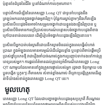
ប៉ុន្មានខែដំបូងនៃជីវិត ឬនៅដំណាក់កាលកុមារភាព។
បន្ទាប់ពីការរើឡើងនៃរោគសញ្ញា Long QT ជាទូទៅបេះដូងនឹង
ត្រឡប់មកលោតក្នុងចង្វាក់ធម្មតាវិញ។ ប៉ុន្តែការស្លាប់ភ្លាមៗនឹងកើតឡើង
ប្រសិនបើបេះដូងមិនអាចកែសម្រួលចង្វាក់ដោយខ្លួនឯងឡើងវិញបាន ឬ
ប្រសិនបើមិនមានការប្រើប្រាស់ឧបករណ៍បន្ទោសបង់ចង្វាក់បេះដូងពីខាង
ក្រៅបានទាន់ពេលវេលា ដើម្បីរៀបចំចង្វាក់បេះដូងឡើងវិញនោះទេ។
ប្រសិនបើអ្នកបាត់បង់ស្មារតីដោយនឹកស្មានមិនដល់ក្នុងពេលធ្វើលំហាត់
ប្រាណ ក្នុងអំឡុងពេលមានអារម្មណ៍រំជើបរំជួលខ្លាំង ឬបន្ទាប់ពីចាប់ផ្តើមប្រើ
ប្រាស់ថ្នាំប្រភេទថ្មី វាជារឿងចាំបាច់ណាស់ក្នុងការប្រញាប់ទាក់ទងទៅកាន់គ្រូ
ពេទ្យរបស់អ្នក។ ការផ្តល់ព័ត៌មានដល់គ្រូពេទ្យអំពីករណីរោគសញ្ញា Long
QT ណាមួយដែលមាននៅក្នុងគ្រួសារផ្ទាល់របស់អ្នក (ដូចជា ឪពុកម្តាយ បង
ប្អូនបង្កើត ឬកូនៗ) គឺមានសារៈសំខាន់ខ្លាំងណាស់ ពីព្រោះប្រវត្តិគ្រួសារដើរតួ
នាទីយ៉ាងសំខាន់ក្នុងរោគសញ្ញា Long QT នេះ។
​​ មូលហេតុ
រោគសញ្ញា Long QT ដែលជាបញ្ហាចង្វាក់បេះដូងខុសប្រក្រតី គឺបណ្តាល
មកពីការប្រែប្រួលនៃប្រព័ន្ធសាកថាមពលអគ្គិសនីរបស់បេះដូងឡើងវិញ