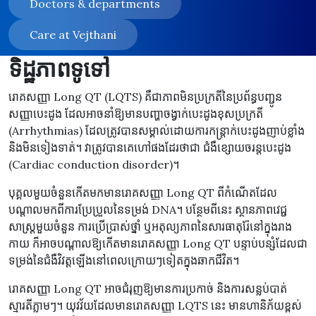
Doctors & departments
Care at Vejthani
ទិដ្ឋភាពទូទៅ
រោគសញ្ញា Long QT (LQTS) គឺជាភាពមិនប្រក្រតីនៃប្រព័ន្ធបញ្ជូន
សញ្ញាបេះដូង ដែលអាចនាំឱ្យមានបញ្ហាចង្វាក់បេះដូងខុសប្រក្រតី
(Arrhythmias) ដែលត្រូវបានសម្គាល់ដោយការកន្ត្រាក់បេះដូងញាប់ខ្លាំង
និងមិនទៀងទាត់។ វាត្រូវបានគេហៅផងដែរថាជា ជំងឺខ្សោយចរន្តបេះដូង
(Cardiac conduction disorder)។
បុគ្គលមួយចំនួនកើតមកមានរោគសញ្ញា Long QT ពីកំណើតដែល
បណ្តាលមកពីការប្រែប្រួលនៃទម្រង់ DNA។ បន្ថែមពីនេះ ស្ថានភាពវេជ្ជ
សាស្ត្រមួយចំនួន ការប្រើប្រាស់ថ្នាំ ឬអតុល្យភាពនៃសារធាតុរ៉ែនៅក្នុងរាង
កាយ ក៏អាចបណ្តាលឱ្យកើតមានរោគសញ្ញា Long QT បន្ទាប់បន្សំដែលជា
ទម្រង់នៃជំងឺវិវត្តឡើងនៅពេលក្រោយៗទៀតក្នុងឆាកជីវិត។
រោគសញ្ញា Long QT អាចជំរុញឱ្យមានការប្រកាច់ និងការសន្លប់បាត់
ស្មារតីភ្លាមៗ។ យុវវ័យដែលមានរោគសញ្ញា LQTS នេះ មានហានិភ័យខ្ពស់