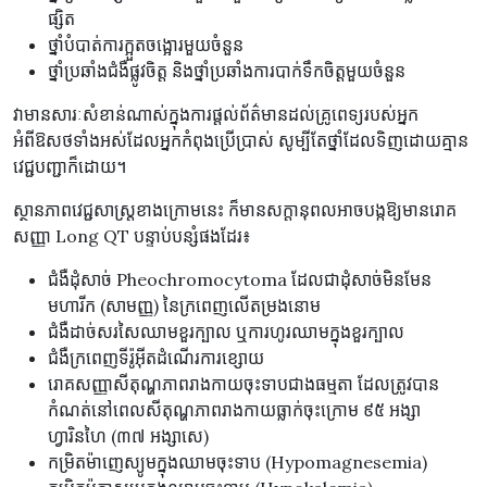
ផ្សិត
ថ្នាំបំបាត់ការក្អួតចង្អោរមួយចំនួន
ថ្នាំប្រឆាំងជំងឺផ្លូវចិត្ត និងថ្នាំប្រឆាំងការបាក់ទឹកចិត្តមួយចំនួន
វាមានសារៈសំខាន់ណាស់ក្នុងការផ្តល់ព័ត៌មានដល់គ្រូពេទ្យរបស់អ្នក
អំពីឱសថទាំងអស់ដែលអ្នកកំពុងប្រើប្រាស់ សូម្បីតែថ្នាំដែលទិញដោយគ្មាន
វេជ្ជបញ្ជាក៏ដោយ។
ស្ថានភាពវេជ្ជសាស្ត្រខាងក្រោមនេះ ក៏មានសក្តានុពលអាចបង្កឱ្យមានរោគ
សញ្ញា Long QT បន្ទាប់បន្សំផងដែរ៖
ជំងឺដុំសាច់ Pheochromocytoma ដែលជាដុំសាច់មិនមែន
មហារីក (សាមញ្ញ) នៃក្រពេញលើតម្រងនោម
ជំងឺដាច់សរសៃឈាមខួរក្បាល ឬការហូរឈាមក្នុងខួរក្បាល
ជំងឺក្រពេញទីរ៉ូអ៊ីតដំណើរការខ្សោយ
រោគសញ្ញាសីតុណ្ហភាពរាងកាយចុះទាបជាងធម្មតា ដែលត្រូវបាន
កំណត់នៅពេលសីតុណ្ហភាពរាងកាយធ្លាក់ចុះក្រោម ៩៥ អង្សា
ហ្វារិនហៃ (៣៧ អង្សាសេ)
កម្រិតម៉ាញេស្យូមក្នុងឈាមចុះទាប (Hypomagnesemia)