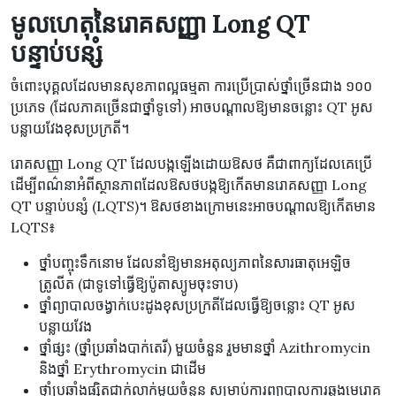
មូលហេតុនៃរោគសញ្ញា Long QT
បន្ទាប់បន្សំ
ចំពោះបុគ្គលដែលមានសុខភាពល្អធម្មតា ការប្រើប្រាស់ថ្នាំច្រើនជាង ១០០
ប្រភេទ (ដែលភាគច្រើនជាថ្នាំទូទៅ) អាចបណ្តាលឱ្យមានចន្លោះ QT អូស
បន្លាយវែងខុសប្រក្រតី។
រោគសញ្ញា Long QT ដែលបង្កឡើងដោយឱសថ គឺជាពាក្យដែលគេប្រើ
ដើម្បីពណ៌នាអំពីស្ថានភាពដែលឱសថបង្កឱ្យកើតមានរោគសញ្ញា Long
QT បន្ទាប់បន្សំ (LQTS)។ ឱសថខាងក្រោមនេះអាចបណ្តាលឱ្យកើតមាន
LQTS៖
ថ្នាំបញ្ចុះទឹកនោម ដែលនាំឱ្យមានអតុល្យភាពនៃសារធាតុអេឡិច
ត្រូលីត (ជាទូទៅធ្វើឱ្យប៉ូតាស្យូមចុះទាប)
ថ្នាំព្យាបាលចង្វាក់បេះដូងខុសប្រក្រតីដែលធ្វើឱ្យចន្លោះ QT អូស
បន្លាយវែង
ថ្នាំផ្សះ (ថ្នាំប្រឆាំងបាក់តេរី) មួយចំនួន រួមមានថ្នាំ Azithromycin
និងថ្នាំ Erythromycin ជាដើម
ថ្នាំប្រឆាំងផ្សិតជាក់លាក់មួយចំនួន សម្រាប់ការព្យាបាលការឆ្លងមេរោគ