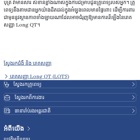
បុត្រ វាមានសារៈសំខាន់ខ្លាំងណាស់ក្នុងការជម្រាបជូនគ្រូពេទ្យរបស់អ្នក។ គ្រូ
ពេទ្យនឹងតាមដានអ្នកយ៉ាងដិតដល់ក្នុងអំឡុងពេលមានផ្ទៃពោះ ដើម្បីការពារ
ជាមុននូវស្ថានភាពទាំងឡាយណាដែលអាចជំរុញឱ្យមានការរើឡើងនៃរោគ
សញ្ញា Long QT។
ស្វែងរកជំងឺ និង រោគសញ្ញា
រោគសញ្ញា Long QT (LQTS)
ស្វែងរកគ្រូពេទ្យ
ស្វែងរកពីការងារ
ធានារ៉ាប់រងអន្តរជាតិ
អំពីយើង
ប្រវត្តិមន្ទីរពេទ្យ