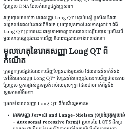
ប្រែប្រួល DNA ដែលតំណពូជក្នុងគ្រួសារ។
វាត្រូវបានគេហៅថា រោគសញ្ញា Long QT បន្ទាប់បន្សំ ប្រសិនបើវាជា
លទ្ធផលនៃផលប៉ះពាល់ពីឱសថ ឬបញ្ហាសុខភាពដែលមានស្រាប់។ ជំងឺ
Long QT ប្រភេទនេះ ជាទូទៅអាចព្យាបាលជាសះស្បើយបាន ប្រសិនបើ
មូលហេតុបង្កត្រូវបានរកឃើញ និងដោះស្រាយទាន់ពេលវេលា។
មូលហេតុនៃរោគសញ្ញា Long QT ពី
កំណើត
ក្រុមអ្នកស្រាវជ្រាវបានរកឃើញហ្សែនជាងមួយដប់ ដែលមានទំនាក់ទំនង
ទៅនឹងរោគសញ្ញា Long QT។ ហ្សែនទាំងនេះត្រូវបានរកឃើញថាមានការ
ប្រែប្រួល ឬការផ្លាស់ប្តូរទម្រង់ រាប់រយខុសៗគ្នា ដែលជាប់ពាក់ព័ន្ធនឹង
ស្ថានភាពជំងឺនេះ។
ប្រភេទនៃរោគសញ្ញា Long QT ពីកំណើតរួមមាន៖
រោគសញ្ញា Jervell and Lange–Nielsen (ទម្រង់អូតូសូមអន់
– Autosomal recessive form)៖
ប្រភេទនៃ LQTS ដ៏កម្រ
មួយនេះ ជារឿយៗស្តែងឡើងជាទម្រង់នៃការរើឡើងនៃរោគសញ្ញា