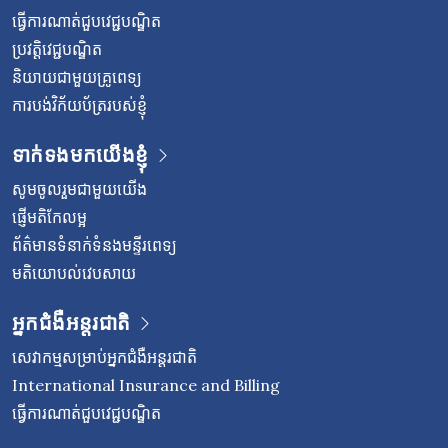
ធ្វើការណាត់ជួបវេជ្ជបណ្ឌិត
ប្រវត្តិវេជ្ជបណ្ឌិត
និយាយជាមួយគ្រូពេទ្យ
ការបង់វិក័យប័ត្ររបស់ខ្ញុំ
ទាក់ទងមកយើងខ្ញុំ
សូមចូលរួមជាមួយយើង
ផ្ញើមតិកែលម្អ
ព័ត៌មានទំនាក់ទំនងមន្ទីរពេទ្យ
មតិយោបល់វេបសាយ
អ្នកជំងឺអន្តរជាតិ
សេវាកម្មសម្រាប់អ្នកជំងឺអន្តរជាតិ
International Insurance and Billing
ធ្វើការណាត់ជួបវេជ្ជបណ្ឌិត