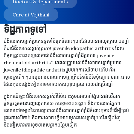
Doctors & departments
Care at Vejthani
ទិដ្ឋភាពទូទៅ
ជំងឺរលាកសន្លាក់ប្រភេទទូទៅបំផុតចំពោះកុមារដែលមានអាយុក្រោម ១៦ឆ្នាំ
គឺជាជំងឺរលាកសន្លាក់ប្រភេទ juvenile idiopathic arthritis ដែល
ពីមុនត្រូវបានគេស្គាល់ថាជាជំងឺរលាកសន្លាក់រ៉ាំរ៉ៃប្រភេទ juvenile
rheumatoid arthritis។ រោគសញ្ញារបស់ជំងឺរលាកសន្លាក់ប្រភេទ
juvenile idiopathic arthritis រួមមានការឈឺចាប់ ហើម និង
រមួលក្រពើ។ កុមារខ្លះអាចមានរោគសញ្ញាត្រឹមតែពីរបីខែប៉ុណ្ណោះ ខណៈពេល
ដែលកុមារផ្សេងទៀតអាចមានរោគសញ្ញាបន្តរយៈពេលជាច្រើនឆ្នាំ
ក្នុងករណីខ្លះ ជំងឺរលាកសន្លាក់រ៉ាំរ៉ៃចំពោះកុមារអាចនាំឱ្យមានផលវិបាក
ធ្ងន់ធ្ងរ រួមមានបញ្ហាលូតលាស់ ការខូចខាតសន្លាក់ និងការរលាកភ្នែក។
គោលដៅចម្បងនៃការព្យាបាលជំងឺរលាកសន្លាក់រ៉ាំរ៉ៃចំពោះកុមារគឺដើម្បីគ្រប់
គ្រងការឈឺចាប់ និងការរលាក ធ្វើអោយមុខងារសន្លាក់ប្រសើរឡើងវិញ
និងជៀសវាងការខូចខាតសន្លាក់បន្ថែមទៀត