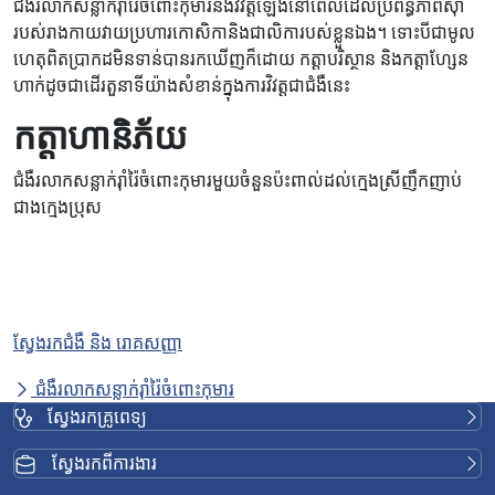
ជំងឺរលាកសន្លាក់រ៉ាំរ៉ៃចំពោះកុមារនឹងវិវត្តឡើងនៅពេលដែលប្រព័ន្ធភាពស៊ាំ
របស់រាងកាយវាយប្រហារកោសិកានិងជាលិការបស់ខ្លួនឯង។ ទោះបីជាមូល
ហេតុពិតប្រាកដមិនទាន់បានរកឃើញក៏ដោយ កត្តាបរិស្ថាន និងកត្តាហ្សែន
ហាក់ដូចជាដើរតួនាទីយ៉ាងសំខាន់ក្នុងការវិវត្តជាជំងឺនេះ
កត្តាហានិភ័យ
ជំងឺរលាកសន្លាក់រ៉ាំរ៉ៃចំពោះកុមារមួយចំនួនប៉ះពាល់ដល់ក្មេងស្រីញឹកញាប់
ជាងក្មេងប្រុស
ស្វែងរកជំងឺ និង រោគសញ្ញា
ជំងឺរលាកសន្លាក់រ៉ាំរ៉ៃចំពោះកុមារ
ស្វែងរកគ្រូពេទ្យ
ស្វែងរកពីការងារ