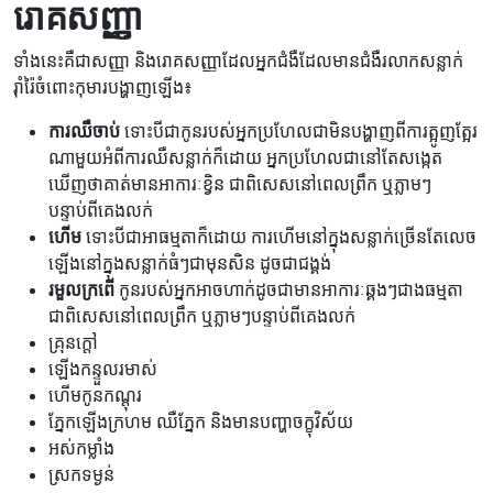
រោគសញ្ញា
ទាំងនេះគឺជាសញ្ញា និងរោគសញ្ញាដែលអ្នកជំងឺដែលមានជំងឺរលាកសន្លាក់
រ៉ាំរ៉ៃចំពោះកុមារបង្ហាញឡើង៖
ការឈឺចាប់
ទោះបីជាកូនរបស់អ្នកប្រហែលជាមិនបង្ហាញពីការត្អូញត្អែរ
ណាមួយអំពីការឈឺសន្លាក់ក៏ដោយ អ្នកប្រហែលជានៅតែសង្កេត
ឃើញថាគាត់មានអាការៈខ្វិន ជាពិសេសនៅពេលព្រឹក ឬភ្លាមៗ
បន្ទាប់ពីគេងលក់
ហើម
ទោះបីជាអាធម្មតាក៏ដោយ ការហើមនៅក្នុងសន្លាក់ច្រើនតែលេច
ឡើងនៅក្នុងសន្លាក់ធំៗជាមុនសិន ដូចជាជង្គង់
រមួលក្រពើ
កូនរបស់អ្នកអាចហាក់ដូចជាមានអាការៈឆ្គងៗជាងធម្មតា
ជាពិសេសនៅពេលព្រឹក ឬភ្លាមៗបន្ទាប់ពីគេងលក់
គ្រុនក្តៅ
ឡើងកន្ទួលរមាស់
ហើមកូនកណ្តុរ
ភ្នែកឡើងក្រហម ឈឺភ្នែក និងមានបញ្ហាចក្ខុវិស័យ
អស់កម្លាំង
ស្រកទម្ងន់