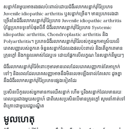
សន្លាក់តែមួយអាចរងផលប៉ះពាល់ដោយជំងឺរលាកសន្លាក់រ៉ាំរ៉ៃប្រភេទ
Juvenile idiopathic arthritis ឬសន្លាក់ច្រើន។ មានប្រភេទរងជា
ច្រើននៃជំងឺរលាកសន្លាក់រ៉ាំរ៉ៃប្រភេទ Juvenile idiopathic arthritis
ប៉ុន្តែប្រភេទទូទៅបំផុតបីគឺ ជំងឺរលាកសន្លាក់រ៉ាំរ៉ៃប្រភេទ Systemic
idiopathic arthritis, Chondroplastic arthritis និង
Polyarthritis។ ប្រភេទជំងឺរលាកសន្លាក់រ៉ាំរ៉ៃរបស់កូនអ្នកអាស្រ័យលើ
រោគសញ្ញារបស់ពួកគេ ចំនួនសន្លាក់ដែលរងផលប៉ះពាល់ និងតើពួកគេមាន
គ្រុនក្តៅ និងកន្ទួលរមាស់ដែរឬទេ ដោយផ្អែកលើលក្ខណៈនៃសន្លាក់នីមួយៗ
ជំងឺរលាកសន្លាក់រ៉ាំរ៉ៃចំពោះកុមារមានពេលដែលរោគសញ្ញាកាន់តែអាក្រក់
ទៅៗ និងពេលដែលរោគសញ្ញាអាចនឹងមិនលេចឡើងទាល់តែសោះ ដូចគ្នា
នឹងជំងឺរលាកសន្លាក់រ៉ាំរ៉ៃប្រភេទផ្សេងទៀតដែរ
ប្រសិនបើកូនរបស់អ្នកមានការឈឺសន្លាក់ ហើម ឬរឹងសន្លាក់ដែលមានរយៈ
ពេលយូរជាងមួយសប្តាហ៍ ជាពិសេសប្រសិនបើមានគ្រុនក្តៅ សូមនាំគាត់ទៅ
ពិគ្រោះជាមួយវេជ្ជបណ្ឌិត
មូលហេតុ