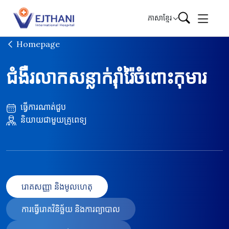
Skip to content
ភាសាខ្មែរ
Homepage
ជំងឺរលាកសន្លាក់រ៉ាំរ៉ៃចំពោះកុមារ
ធ្វើការណាត់ជួប
និយាយជាមួយគ្រូពេទ្យ
រោគសញ្ញា និងមូលហេតុ
ការធ្វើរោគវិនិច្ឆ័យ និងការព្យាបាល