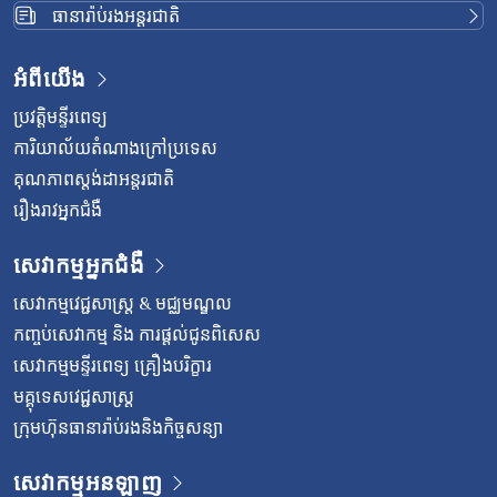
ធានារ៉ាប់រងអន្តរជាតិ
អំពីយើង
ប្រវត្តិមន្ទីរពេទ្យ
ការិយាល័យតំណាងក្រៅប្រទេស
គុណភាពស្តង់ដាអន្តរជាតិ
រឿងរាវអ្នកជំងឺ
សេវាកម្មអ្នកជំងឺ
សេវាកម្មវេជ្ជសាស្រ្ត & មជ្ឈមណ្ឌល
កញ្ចប់សេវាកម្ម និង ការផ្តល់ជូនពិសេស
សេវាកម្មមន្ទីរពេទ្យ គ្រឿងបរិក្ខារ
មគ្គុទេសវេជ្ជសាស្ត្រ
ក្រុមហ៊ុនធានារ៉ាប់រងនិងកិច្ចសន្យា
សេវាកម្មអនឡាញ