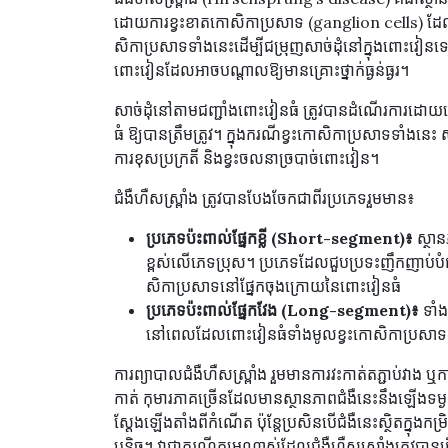
ដោយការខ្វះខាតកោសិកាប្រសាទ (ganglion cells) ដែល
សិកាប្រសាទទាំងនេះដើម្បីជម្រុញសាច់ដុំនៅក្នុងពោះវៀ
ពោះវៀនដែលអាចបណ្តាលឱ្យមានគ្រោះថ្នាក់ធ្ងន់ធ្ងរ។
សាច់ដុំនៅតាមជញ្ជាំងពោះវៀនធំ ត្រូវបានដំណើរការដោយ
ធំ ឱ្យបានត្រឹមត្រូវ។ ក្នុងករណីខ្វះកោសិកាប្រសាទទាំ
ការខុសប្រក្រតី និងខ្វះចលនាច្របាច់ពោះវៀន។
ជំងឺហឺសស្ព្រាំង ត្រូវបានបែងចែកជាពីរប្រភេទរួមមាន៖
ប្រភេទប៉ះពាល់ផ្នែកខ្លី (Short-segment)៖
ស្ថា
ខ្ពស់លើភេទប្រុស។ ប្រភេទដែលជួបប្រទះញឹកញាប់បំផុ
សិកាប្រសាទនៅផ្នែកចុងក្រោយនៃពោះវៀនធំ
ប្រភេទប៉ះពាល់ផ្នែកវែង (Long-segment)៖
ទាំង
នៅពេលដែលពោះវៀនធំទាំងមូលខ្វះកោសិកាប្រសាទ
ការព្យាបាលជំងឺហឺសស្ព្រាំង រួមមានការវះកាត់តភ្ជាប់វាង
កាត់ កុមារភាគច្រើនដែលមានស្ថានភាពជំងឺនេះនឹងឡើងទម្ងន់
ស្តែងឡើងតាំងពីកំណើត ប៉ុន្តែប្រសិនបើជំងឺនេះស្ថិតក្ន
បន្តិច។ វាជាករណីកម្រណាស់ដែលជំងឺហឺសស្ព្រាំងត្រូវបាន