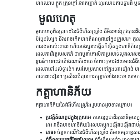
មានឈាម ក្អួត គ្រុនក្តៅ រងាកញាក់ ហូរឈាមតាមទ្វារធំ ឬទ
​​ មូលហេតុ
មូលហេតុពិតប្រាកដនៃជំងឺហឺសស្ព្រាំង គឺមិនទាន់ត្រូវប
បំប្លែងហ្សែន និងអាចកើតមានតំណពូជនៅក្នុងគ្រួសារ។ កូន
ការរងផលប៉ះពាល់ ហើយបងប្អូនបង្កើតក៏ស្ថិតក្នុងហានិភ័យខ្
ពេលការវិវត្តរបស់គភ៌ ជាធម្មតាកោសិកាប្រសាទលូតលាស់
ទ្វារធំ។ ទោះជាយ៉ាងណាក៏ដោយ ចំពោះកុមារដែលមានជំងឺ
ពេលវាទៅដល់ទ្វារធំ។ សរសៃប្រសាទនៅក្នុងពោះវៀនធំ មានតួនា
កាត់ពោះវៀន។ ប្រសិនបើគ្មានការកន្ត្រាក់ទាំងនេះទេ លាម
កត្តាហានិភ័យ
កត្តាហានិភ័យនៃជំងឺហឺសស្ព្រាំង រួមមានដូចខាងក្រោម៖
ប្រវត្តិតំណពូជក្នុងគ្រួសារ៖
ការបន្តពូជដើរតួនាទីមួយក្ន
នេះ វានឹងមានហានិភ័យដែលបងប្អូនបង្កើតបង្កើតជាប
ភេទ៖
ចំនួនករណីនៃជំងឺហឺសស្ព្រាំង គឺមានអត្រាខ្ពស
ជំងឺខុសប្រក្រតីផ្នែកហ្សែន៖
ជំងឺហឺសស្ព្រាំង មានការផ