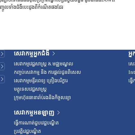
ចូលទាំងជំងឺបេះដូងពីកំណើតផងដែរ
សេវាកម្មអ្នកជំងឺ
អ្ន
សេវាកម្មវេជ្ជសាស្រ្ត & មជ្ឈមណ្ឌល
សេវ
កញ្ចប់សេវាកម្ម និង ការផ្តល់ជូនពិសេស
In
សេវាកម្មមន្ទីរពេទ្យ គ្រឿងបរិក្ខារ
ធ្វ
មគ្គុទេសវេជ្ជសាស្ត្រ
ក្រុមហ៊ុនធានារ៉ាប់រងនិងកិច្ចសន្យា
សេវាកម្មអនឡាញ
ធ្វើការណាត់ជួបវេជ្ជបណ្ឌិត
ប្រវត្តិវេជ្ជបណ្ឌិត