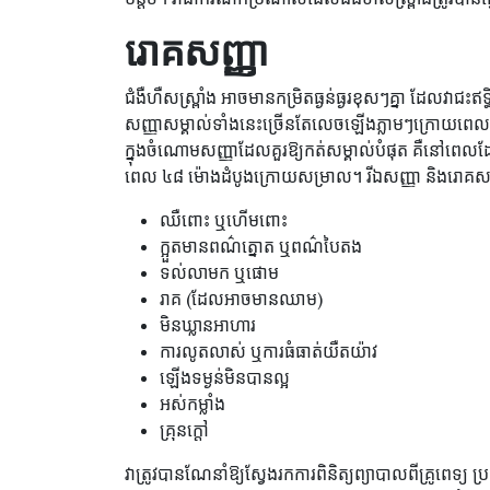
រោគសញ្ញា
ជំងឺហឺសស្ព្រាំង អាចមានកម្រិតធ្ងន់ធ្ងរខុសៗគ្នា ដែលវា
សញ្ញាសម្គាល់ទាំងនេះច្រើនតែលេចឡើងភ្លាមៗក្រោយពេលក
ក្នុងចំណោមសញ្ញាដែលគួរឱ្យកត់សម្គាល់បំផុត គឺនៅពេ
ពេល ៤៨ ម៉ោងដំបូងក្រោយសម្រាល។ រីឯសញ្ញា និងរោគ
ឈឺពោះ ឬហើមពោះ
ក្អួតមានពណ៌ត្នោត ឬពណ៌បៃតង
ទល់លាមក ឬផោម
រាគ (ដែលអាចមានឈាម)
មិនឃ្លានអាហារ
ការលូតលាស់ ឬការធំធាត់យឺតយ៉ាវ
ឡើងទម្ងន់មិនបានល្អ
អស់កម្លាំង
គ្រុនក្តៅ
វាត្រូវបានណែនាំឱ្យស្វែងរកការពិនិត្យព្យាបាលពីគ្រូពេ