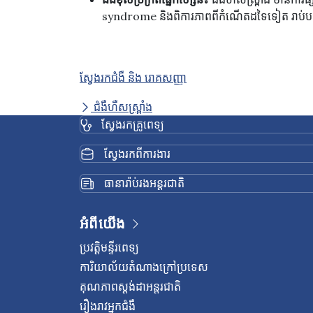
syndrome និងពិការភាពពីកំណើតដទៃទៀត រាប់បញ្
ស្វែងរកជំងឺ និង រោគសញ្ញា
ជំងឺហឺសស្ព្រាំង
ស្វែងរកគ្រូពេទ្យ
ស្វែងរកពីការងារ
ធានារ៉ាប់រងអន្តរជាតិ
អំពីយើង
ប្រវត្តិមន្ទីរពេទ្យ
ការិយាល័យតំណាងក្រៅប្រទេស
គុណភាពស្តង់ដាអន្តរជាតិ
រឿងរាវអ្នកជំងឺ