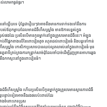
ល់លាមកធ្ងន់ធ្ងរ។
ានដឹងនៅឡើយទេ ប៉ុន្តែជារឿយៗវាអាចនឹងមានការទាក់ទងទៅនឹងការ
របស់ឪពុកម្តាយដែលមានជំងឺហឺសស្ព្រាំង មានឱកាសខ្ពស់ក្នុង
ពស់ផងដែរ ប្រសិនបើមានកូនម្នាក់នៅក្នុងគ្រួសារមានជំងឺនេះ។ អំឡុង
ចាប់ពីផ្នែកខាងលើនៃពោះវៀនតូច រហូតដល់ពោះវៀនធំ និងបន្តទៅកាន់
ហឺសស្ព្រាំង កោសិកាប្រសាទបានឈប់លូតលាស់នៅក្នុងពោះវៀនធំ មុន
ទីគ្រប់គ្រងការកន្ត្រាក់សាច់ដុំដែលចាំបាច់ដើម្បីរុញច្រានអាហារឆ្លង
កនឹងកកស្ទះនៅក្នុងពោះវៀនធំ។
ុងជំងឺហឺសស្ព្រាំង ហើយប្រសិនបើកូនម្នាក់ក្នុងគ្រួសារមានស្ថានភាពជំងឺ
ន្តបន្ទាប់ទៀតអាចនឹងរងផលប៉ះពាល់ដែរ
់ជាងចំពោះភេទប្រុស
្សារភ្ជាប់ទៅនឹងជំងឺខុសប្រក្រតីផ្នែកហ្សែនមួយចំនួន ដូចជាជំងឺDown