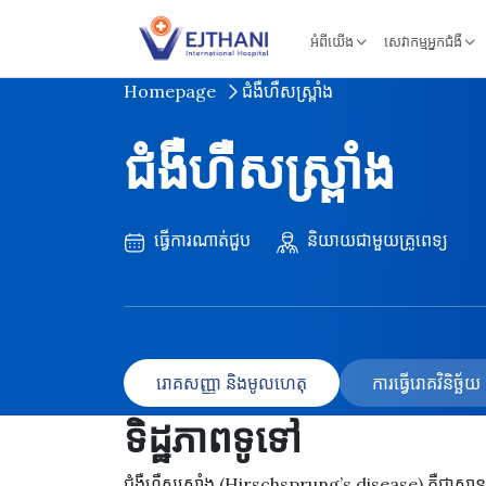
Skip to content
អំពីយើង
សេវាកម្មអ្នកជំងឺ
Homepage
ជំងឺហឺសស្ព្រាំង
ជំងឺហឺសស្ព្រាំង
ធ្វើការណាត់ជួប
និយាយជាមួយគ្រូពេទ្យ
រោគសញ្ញា និងមូលហេតុ
ការធ្វើរោគវិនិច្ឆ
ទិដ្ឋភាពទូទៅ
ជំងឺហឺសស្ព្រាំង (Hirschsprung’s disease) គឺជាស្