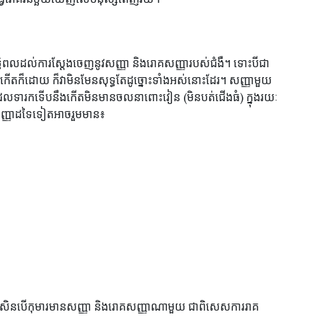
ជះឥទ្ធិពលដល់ការស្តែងចេញនូវសញ្ញា និងរោគសញ្ញារបស់ជំងឺ។ ទោះបីជា
ើតក៏ដោយ ក៏វាមិនមែនសុទ្ធតែដូច្នោះទាំងអស់នោះដែរ។ សញ្ញាមួយ
លដែលទារកទើបនឹងកើតមិនមានចលនាពោះវៀន (មិនបត់ជើងធំ) ក្នុងរយៈ
សញ្ញាដទៃទៀតអាចរួមមាន៖
ទ្យ ប្រសិនបើកុមារមានសញ្ញា និងរោគសញ្ញាណាមួយ ជាពិសេសការរាគ