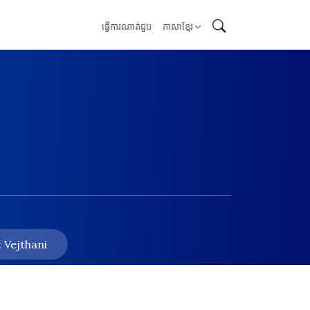
ធ្វើការណាត់ជួប
ភាសាខ្មែរ
 Vejthani