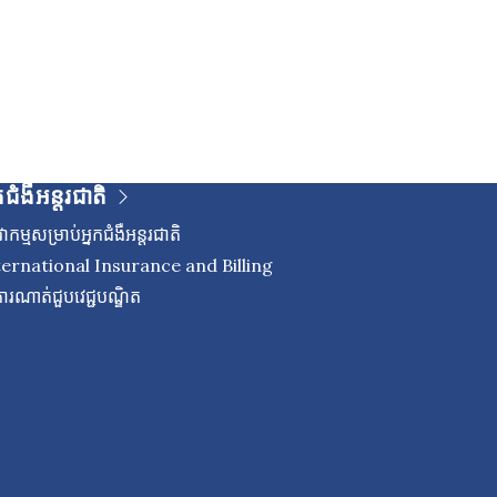
កជំងឺអន្តរជាតិ
ាកម្មសម្រាប់អ្នកជំងឺអន្តរជាតិ
ternational Insurance and Billing
ើការណាត់ជួបវេជ្ជបណ្ឌិត