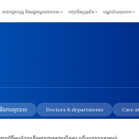
សេវាវេជ្ជសាស្ត្រ និងមជ្ឈមណ្ឌលឯកទេស
កញ្ចប់និងប្រូមូសិន
បណ្ណាល័យសុខភាព
័យ និងការព្យាបាល
Doctors & departments
Care at
ថានភាពជំងឺមួយដែលកើតមានជាចម្បងលើកុមារ ហើយត្រូវបានសម្គាល់