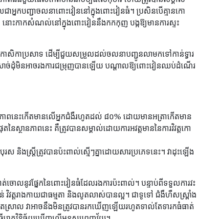
ជាអ្នកបញ្ជាចលនាពោះវៀននៅក្នុងពោះវៀនធំ។ ប្រសិនបើគ្មានកោ
នទេ នោះកាកសំណល់នៅក្នុងពោះវៀននឹងកកកុញ បង្កឱ្យមានការស្ទះ
កោសិកាប្រសាទ ដើម្បីជួយសម្រួលដល់ចលនាបញ្ជូនលាមកទៅកាន់ទ្វារ
ងនេះ សាច់ដុំមិនអាចរងការជម្រុញបានឡើយ បណ្តាលឱ្យពោះវៀនឈប់ដំណើរ
នភាពនេះកើតមានលើអ្នកជំងឺរហូតដល់ ៨០% ដោយមានអត្រាកើតមាន
តនៃស្ថានភាពនេះ គឺត្រូវបានសម្គាល់ដោយការអវត្តមាននៃការវិវត្តកោ
បុរស និងស្ត្រីត្រូវបានប៉ះពាល់ស្មើៗគ្នាដោយសារប្រភេទនេះ។ វាដុះឡើង
 ឬកាត់ចោលនូវផ្នែកនៃពោះវៀនធំដែលរងការប៉ះពាល់។ បន្ទាប់ពីទទួលការវះ
 វិវត្តរាងកាយជាធម្មតា និងលូតលាស់បានល្អ។ ជាទូទៅ ជំងឺហឺសស្ព្រាំង
ុងកម្រិតស្រាល វាអាចនឹងមិនត្រូវបានរកឃើញឡើយរហូតទាល់តែទារកធំធាត់
ធ្វើរោគវិនិច្ឆ័យឃើញលើមនុស្សពេញវ័យ។