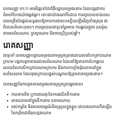
រោគសញ្ញា HUS អាចវិវត្តទៅជាជំងឺខ្សោយតម្រងនោម ដែលបង្កជាការ
គំរាមកំហែងយ៉ាងធ្ងន់ធ្ងរ។ ទោះជាយ៉ាងណាក៏ដោយ ការព្យាបាលទាន់ពេល
វេលាច្រើនតែផ្តល់លទ្ធផលឱ្យមានការជាសះស្បើយឡើងវិញទាំងស្រុង ជា
ពិសេសចំពោះកុមារ។ ការព្យាបាលជាទូទៅរួមមាន ការផ្តល់វត្ថុរាវ (សេរ៉ូម)
តាមសរសៃឈាម, ប្លាស្មាឈាម និងការប្រើប្រាស់ថ្នាំ។
រោគសញ្ញា
ជាទូទៅ រោគសញ្ញាខ្សោយតម្រងនោមស្រួចស្រាវដោយសារបែកគ្រាប់ឈាម
ក្រហម បង្កការខូចខាតដល់សរសៃឈាម ដែលនាំឱ្យមានការបែកធ្លាយ
រលាយនៃកោសិកាគ្រាប់ឈាមក្រហម និងការកកក្ដាំងដុំឈាមនៅក្នុង
សរសៃឈាម ដែលចុងក្រោយបង្អស់បណ្តាលឱ្យខូចខាតតម្រងនោម។
រោគសញ្ញានៃការខូចខាតតម្រងនោមស្រួចស្រាវរួមមាន៖
ការនោមតិច ឬការថយចុះនៃការផលិតទឹកនោម
មានឈាមនៅក្នុងទឹកនោម (នោមឈាម)
អស់កម្លាំង និងមានអារម្មណ៍មិនស្រួលក្នុងខ្លួន ដោយសារការកើនឡើង
នៃកម្រិតជាតិពុលក្នុងឈាម