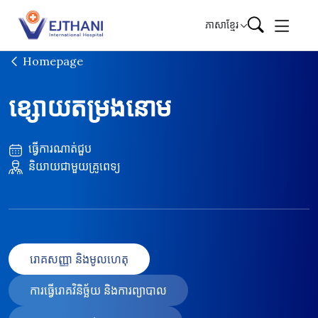
Skip to content
ភាសាខ្មែរ
Homepage
ខ្សោយតម្រងនោម
ធ្វើការណាត់ជួប
និយាយជាមួយគ្រូពេទ្យ
រោគសញ្ញា និងមូលហេតុ
ការធ្វើរោគវិនិច្ឆ័យ និងការព្យាបាល