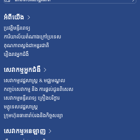
អំពីយើង
ប្រវត្តិមន្ទីរពេទ្យ
ការិយាល័យតំណាងក្រៅប្រទេស
គុណភាពស្តង់ដាអន្តរជាតិ
រឿងរាវអ្នកជំងឺ
សេវាកម្មអ្នកជំងឺ
សេវាកម្មវេជ្ជសាស្រ្ត & មជ្ឈមណ្ឌល
កញ្ចប់សេវាកម្ម និង ការផ្តល់ជូនពិសេស
សេវាកម្មមន្ទីរពេទ្យ គ្រឿងបរិក្ខារ
មគ្គុទេសវេជ្ជសាស្ត្រ
ក្រុមហ៊ុនធានារ៉ាប់រងនិងកិច្ចសន្យា
សេវាកម្មអនឡាញ