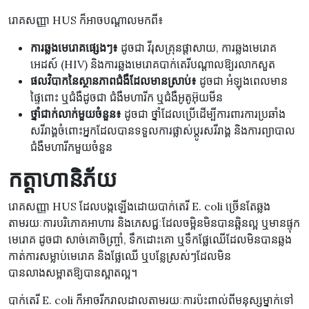
រោគសញ្ញា HUS ក៏អាចបណ្តាលមកពី៖
ការឆ្លងមេរោគផ្សេងៗ៖
ដូចជា វីរុសគ្រុនផ្តាសាយ, ការឆ្លងមេរោគ
អេដស៍ (HIV) និងការឆ្លងមេរោគបាក់តេរីបណ្តាលឱ្យរលាកសួត
ផលវិបាកនៃស្ថានភាពជំងឺដែលមានស្រាប់៖
ដូចជា អំឡុងពេលមាន
ផ្ទៃពោះ ឬជំងឺដូចជា ជំងឺមហារីក ឬជំងឺអូតូអ៊ុយមីន
ថ្នាំជាក់លាក់មួយចំនួន៖
ដូចជា ថ្នាំដែលប្រើដើម្បីការពារការប្រឆាំង
សរីរាង្គចំពោះអ្នកដែលបានទទួលការផ្លាស់ប្តូរសរីរាង្គ និងការព្យាបាល
ជំងឺមហារីកមួយចំនួន
កត្តាហានិភ័យ
រោគសញ្ញា HUS ដែលបង្កឡើងដោយបាក់តេរី E. coli ច្រើនតែឆ្លង
តាមរយៈការបរិភោគអាហារ និងភេសជ្ជៈដែលចម្អិនមិនបានឆ្អិនល្អ ឬមានផ្ទុក
មេរោគ ដូចជា សាច់គោចិញ្ច្រាំ, ទឹកដោះគោ ឬទឹកផ្លែឈើដែលមិនបានឆ្លង
កាត់ការសម្លាប់មេរោគ និងផ្លែឈើ ឬបន្លែស្រស់ៗដែលមិន
បានលាងសម្អាតឱ្យបានស្អាតល្អ។
បាក់តេរី E. coli ក៏អាចរីករាលដាលតាមរយៈការប៉ះពាល់ពីមនុស្សម្នាក់ទៅ