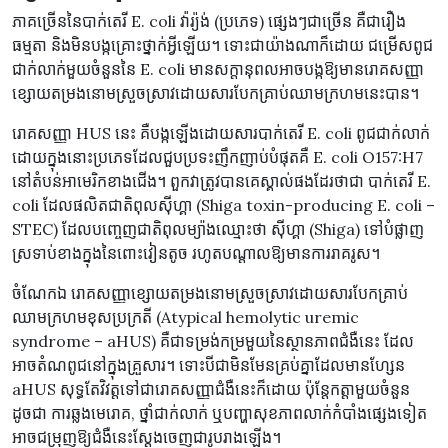
ភាគច្រើននៃបាក់តេរី E. coli វ៉ារ្យ៉ង់ (ប្រភេទ) ផ្សេងៗជាច្រើន គឺជារឿង
ធម្មតា និងមិនបង្កគ្រោះថ្នាក់អ្វីឡើយ។ ទោះជាយ៉ាងណាក៏ដោយ ជម្រើសពូជ
ជាក់លាក់មួយចំនួននៃ E. coli មានសក្តានុពលអាចបង្កឱ្យមានរោគសញ្ញា
ខ្សោយតម្រងនោមស្រួចស្រាវដោយសារបែកគ្រាប់ឈាមក្រហមនេះបាន។
រោគសញ្ញា HUS នេះ គឺបង្កឡើងដោយសារបាក់តេរី E. coli ពូជជាក់លាក់
ដោយក្នុងនោះប្រភេទដែលជួបប្រទះញឹកញាប់បំផុតគឺ E. coli O157:H7
នៅតំបន់អាមេរិកខាងជើង។ ពួកវាត្រូវបានគេស្គាល់ផងដែរថាជា បាក់តេរី E.
coli ដែលផលិតជាតិពុលស៊ីហ្គា (Shiga toxin-producing E. coli –
STEC) ដែលបញ្ចេញជាតិពុលម្យ៉ាងឈ្មោះថា ស៊ីហ្គា (Shiga) ទៅបំផ្លាញ
ស្រទាប់ខាងក្នុងនៃពោះវៀនតូច រហូតបណ្តាលឱ្យមានការរាគរូស។
ចំណែកឯ រោគសញ្ញាខ្សោយតម្រងនោមស្រួចស្រាវដោយសារបែកគ្រាប់
ឈាមក្រហមខុសប្រក្រតី (Atypical hemolytic uremic
syndrome – aHUS) គឺជាទម្រង់កម្រមួយនៃស្ថានភាពជំងឺនេះ ដែល
អាចតំណពូជនៅក្នុងគ្រួសារ។ ទោះបីជាមិនមែនគ្រប់គ្នាដែលមានហ្សែន
aHUS សុទ្ធតែវិវត្តទៅជារោគសញ្ញាជំងឺនេះក៏ដោយ ប៉ុន្តែកត្តាមួយចំនួន
ដូចជា ការឆ្លងមេរោគ, ថ្នាំជាក់លាក់ ឬបញ្ហាសុខភាពលាក់កំបាំងផ្សេងទៀត
អាចជម្រុញឱ្យជំងឺនេះស្តែងចេញជារូបរាងឡើង។