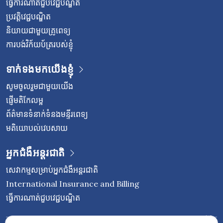
ធ្វើការណាត់ជួបវេជ្ជបណ្ឌិត
ប្រវត្តិវេជ្ជបណ្ឌិត
និយាយជាមួយគ្រូពេទ្យ
ការបង់វិក័យប័ត្ររបស់ខ្ញុំ
ទាក់ទងមកយើងខ្ញុំ
សូមចូលរួមជាមួយយើង
ផ្ញើមតិកែលម្អ
ព័ត៌មានទំនាក់ទំនងមន្ទីរពេទ្យ
មតិយោបល់វេបសាយ
អ្នកជំងឺអន្តរជាតិ
សេវាកម្មសម្រាប់អ្នកជំងឺអន្តរជាតិ
International Insurance and Billing
ធ្វើការណាត់ជួបវេជ្ជបណ្ឌិត