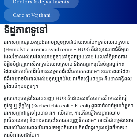
Doctors & departments
Care at Vejthani
ទិដ្ឋភាពទូទៅ
រោគសញ្ញាខ្សោយតម្រងនោមស្រួចស្រាវដោយសារបែកគ្រាប់ឈាមក្រហម
(Hemolytic uremic syndrome – HUS) គឺជាស្ថានភាពជំងឺមួយ
ដែលរំខានដល់សរសៃឈាមតូចៗនៅក្នុងតម្រងនោម ដែលនាំឱ្យមានការ
បំផ្លិចបំផ្លាញកោសិកាគ្រាប់ឈាមក្រហម និងការធ្លាក់ចុះនៃចំនួនប្លាកែត
ដែលជាកោសិកាដ៏សំខានសម្រាប់ដំណើរការកកឈាម។ ខណៈពេលដែល
ជំងឺនេះអាចប៉ះពាល់ដល់មនុស្សគ្រប់វ័យ វាកើតឡើងចម្បង និងមានឥទ្ធិពល
ខ្លាំងលើកុមារតូចៗ។
មូលហេតុចម្បងនៃរោគសញ្ញា HUS គឺដោយសារតែបាក់តេរី អេសេរីសៀ
កូឡៃ ឬ អ៊ីកូឡៃ (Escherichia coli – E. coli) ពូជជាក់លាក់មួយចំនួន។
រោគសញ្ញាជាទូទៅរួមមាន រាគ, ឈឺពោះ, ការកើនឡើងសម្ពាធឈាម
(លើសឈាម) និងការថយចុះនៃការបញ្ចេញទឹកនោម។ ទោះបីជាតម្រងនោម
ជារបស់ដែលរងផលប៉ះពាល់ចម្បងក៏ដោយ ក៏សរីរាង្គផ្សេងទៀតក៏អាចរង
ការប៉ះពាល់ផងដែរ។