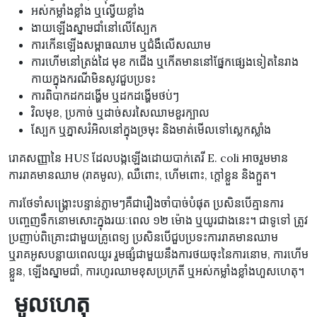
អស់កម្លាំងខ្លាំង ឬល្វើយខ្លាំង
ងាយឡើងស្នាមជាំនៅលើស្បែក
ការកើនឡើងសម្ពាធឈាម ឬជំងឺលើសឈាម
ការហើមនៅត្រង់ដៃ មុខ កជើង ឬកើតមាននៅផ្នែកផ្សេងទៀតនៃរាង
កាយក្នុងករណីមិនសូវជួបប្រទះ
ការពិបាកដកដង្ហើម ឬដកដង្ហើមថប់ៗ
វិលមុខ, ប្រកាច់ ឬដាច់សរសៃឈាមខួរក្បាល
ស្បែក ឬភ្នាសរំអិលនៅក្នុងច្រមុះ និងមាត់មើលទៅស្លេកស្លាំង
រោគសញ្ញានៃ HUS ដែលបង្កឡើងដោយបាក់តេរី E. coli អាចរួមមាន
ការរាគមានឈាម (រាគមូល), ឈឺពោះ, ហើមពោះ, ក្តៅខ្លួន និងក្អួត។
ការថែទាំសង្គ្រោះបន្ទាន់ភ្លាមៗគឺជារឿងចាំបាច់បំផុត ប្រសិនបើគ្មានការ
បញ្ចេញទឹកនោមសោះក្នុងរយៈពេល ១២ ម៉ោង ឬយូរជាងនេះ។ ជាទូទៅ ត្រូវ
ប្រញាប់ពិគ្រោះជាមួយគ្រូពេទ្យ ប្រសិនបើជួបប្រទះការរាគមានឈាម
ឬរាគអូសបន្លាយពេលយូរ រួមផ្សំជាមួយនឹងការថយចុះនៃការនោម, ការហើម
ខ្លួន, ឡើងស្នាមជាំ, ការហូរឈាមខុសប្រក្រតី ឬអស់កម្លាំងខ្លាំងហួសហេតុ។
​​ មូលហេតុ