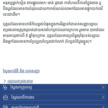
មនុស្សម្នាក់ទៀត តាមផ្លូវលាមក-មាត់ ដូចជា ការហែលទឹកនៅក្នុងអាង ឬ
បឹងបួរដែលមានការបំពុលដោយកាកសំណល់លាមកដែលមានផ្ទុកបាក់តេរី
នេះជាដើម។
បុគ្គលដែលមានហានិភ័យខ្ពស់បំផុតក្នុងការវិវត្តទៅជារោគសញ្ញាខ្សោយ
តម្រងនោមស្រួចស្រាវដោយសារបែកគ្រាប់ឈាមក្រហម រួមមាន កុមារដែល
មានអាយុចាប់ពី ៥ ឆ្នាំចុះក្រោម, បុគ្គលដែលមានប្រព័ន្ធស៊ាំចុះទន់ខ្សោយ
និងអ្នកដែលមានការប្រែប្រួលហ្សែនជាក់លាក់ (ហ្សែនបំប្លែងខ្លួន)។
ស្វែងរកជំងឺ និង រោគសញ្ញា
ខ្សោយតម្រងនោម
ស្វែងរកគ្រូពេទ្យ
ស្វែងរកពីការងារ
ធានារ៉ាប់រងអន្តរជាតិ