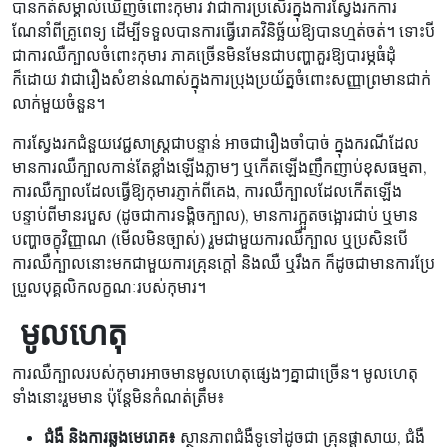
បានកត់សម្គាល់ឃើញចំពោះកុមារ វាជាការប្រសើរក្នុងការស្វែងរកការ
ណែនាំពីគ្រូពេទ្យ ដើម្បីទទួលបានការធ្វើរោគវិនិច្ឆ័យឱ្យបានហ្មត់ចត់។ ទោះបី
ជាការឈឺក្បាលចំពោះកុមារ ភាគច្រើនមិនមែនជាបញ្ហាគួរឱ្យបារម្ភធំដុំ
ក៏ដោយ វាជារឿងសំខាន់ណាស់ក្នុងការប្រុងប្រយ័ត្នចំពោះសញ្ញាព្រមានជាក់
លាក់មួយចំនួន។
ការស្វែងរកជំនួយវេជ្ជសាស្ត្រជាបន្ទាន់ អាចជារឿងចាំបាច់ ក្នុងករណីដែល
មានការឈឺក្បាលកាន់តែខ្លាំងឡើងភ្លាមៗ ឬកើតឡើងញឹកញាប់ខុសធម្មតា,
ការឈឺក្បាលដែលធ្វើឱ្យកុមារភ្ញាក់ពីគេង, ការឈឺក្បាលដែលកើតឡើង
បន្ទាប់ពីមានរបួស (ដូចជាការទង្គិចក្បាល), មានការក្អួតចង្អោរជាប់ ឬមាន
បញ្ហាចក្ខុវិញ្ញាណ (មើលមិនច្បាស់) រួមជាមួយការឈឺក្បាល ឬប្រសិនបើ
ការឈឺក្បាលនោះមកជាមួយការគ្រុនក្តៅ និងឈឺ ឬរឹងក ក៏ដូចជាមានការប្រែ
ប្រួលបុគ្គលិកលក្ខណៈរបស់កុមារ។
​​ មូលហេតុ
ការឈឺក្បាលរបស់កុមារអាចមានមូលហេតុផ្សេងៗគ្នាជាច្រើន។ មូលហេតុ
ទាំងនោះរួមមាន ប៉ុន្តែមិនកំណត់ត្រឹម៖
ជំងឺ និងការឆ្លងមេរោគ៖
ស្ថានភាពជំងឺទូទៅដូចជា គ្រុនផ្តាសាយ, ជំងឺ