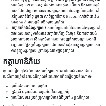
ការឈឺក្បាល។ សារធាតុបន្ថែក្នុងអាហារដូចជា ប៊ីចេង និងសារធាតុនី
ត្រាត ដែលជាប្រភេទសារធាតុរក្សាទុកអាហារដែលធ្លាប់មានជាទូទៅ
នៅក្នុងសាច់កែច្នៃ ដូចជា សាច់ជ្រូកបីជាន់ Bacon, សាច់ប៉ាតេ និង
សាច់ក្រក ក៏អាចបង្កឱ្យឈឺក្បាលបានដែរ
បញ្ហាទាក់ទងនឹងខួរក្បាល៖
ការឈឺក្បាលជាប់ដែលកាន់តែធ្ងន់ធ្ងរទៅៗ
តាមពេលវេលា រួមទាំងមានបញ្ហាគំហើញ, វិលមុខ និងការបាត់បង់
តុល្យភាពចលនា ស្ថិតក្នុងចំណោមរោគសញ្ញាដែលបណ្តាលមកពី
សម្ពាធលើផ្នែកខ្លះនៃខួរក្បាល ដោយសារតែដុំសាច់ក្នុងខួរក្បាល, ការ
មានខ្ទុះក្នុងខួរក្បាល ឬការហូរឈាមក្នុងខួរក្បាល
កត្តាហានិភ័យ
កុមារជារឿយៗតែងតែមានការឈឺក្បាល។ ទោះជាយ៉ាងណាក៏ដោយ
ករណីភាគច្រើននៃការឈឺក្បាលចំពោះកុមារកើតឡើងក្នុងចំណោម៖
យុវវ័យដែលមានអាយុច្រើន
ក្មេងស្រី បន្ទាប់ពីឈានចូលវ័យវ័យពេញក្រមុំ
កុមារដែលមានប្រវត្តិគ្រួសារធ្លាប់មានជំងឺប្រកាំង ឬឈឺក្បាល