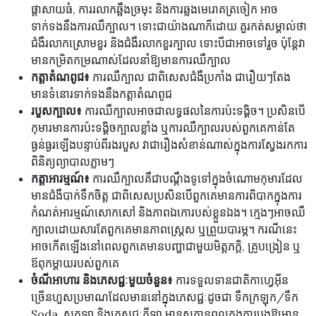
ផ្តាសាយធំ, ការរលាកឆ្អឹងច្រមុះ និងការឆ្លងមេរោគត្រចៀក អាច
ទាក់ទងនឹងការឈឺក្បាល។ ទោះជាយ៉ាងណាក៏ដោយ គួរកត់សម្គាល់ថា
ជំងឺរលាកស្រោមខួរ និងជំងឺរលាកខួរក្បាល ទោះបីជាអាចទៅរួច ប៉ុន្តែវា
មានកម្រិតកម្រណាស់ដែលនាំឱ្យមានការឈឺក្បាល
កត្តាតំណពូជ៖
ការឈឺក្បាល ជាពិសេសជំងឺប្រកាំង ជារឿយៗតែង
មានទំនោរទាក់ទងនឹងកត្តាតំណពូជ
របួសក្បាល៖
ការឈឺក្បាលអាចជាលទ្ធផលនៃការប៉ះទង្គិច។ ប្រសិនបើ
កុមារមានការប៉ះទង្គិចក្បាលខ្លាំង ឬការឈឺក្បាលរបស់ពួកគេកាន់តែ
ធ្ងន់ធ្ងរឡើងបន្ទាប់ពីរងរបួស វាជារឿងសំខាន់ណាស់ក្នុងការស្វែងរកការ
ពិនិត្យព្យាបាលភ្លាមៗ
កត្តាអារម្មណ៍៖
ការឈឺក្បាលគឺជាបណ្តឹងទូទៅក្នុងចំណោមកុមារដែល
មានជំងឺបាក់ទឹកចិត្ត ជាពិសេសប្រសិនបើពួកគេមានការពិបាកក្នុងការ
កំណត់អារម្មណ៍សោកសៅ និងភាពឯកោរបស់ខ្លួនឯង។ ក្មេងៗអាចឈឺ
ក្បាលដោយសារតែពួកគេមានភាពស្រ្តេស ឬព្រួយបារម្ភ។ ករណីនេះ
អាចកើតឡើងនៅពេលពួកគេមានបញ្ហាជាមួយមិត្តភក្តិ, គ្រូបង្រៀន ឬ
ឪពុកម្តាយរបស់ពួកគេ
ចំណីអាហារ និងភេសជ្ជៈមួយចំនួន៖
ការទទួលទានជាតិកាហ្វេអ៊ីន
ច្រើនហួសប្រមាណដែលមាននៅក្នុងភេសជ្ជៈដូចជា ទឹកក្រឡុក/ទឹក
Soda, សូកូឡា និងភេសជ្ជៈកីឡា មានសក្តានុពលក្នុងការបង្កឱ្យមាន