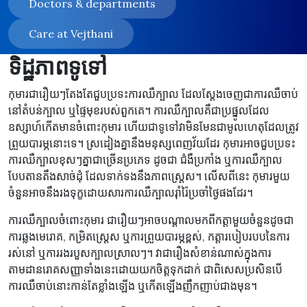
Doctors & departments
Care at Vejthani
ទិដ្ឋភាពទូទៅ
កុមារជារឿយៗតែងតែជួបប្រទះការឈឺក្បាល ដែលស្តែងចេញជាការឈឺចាប់
នៅតំបន់ក្បាល ឬផ្ទៃមុខរបស់ពួកគេ។ ការឈឺក្បាលគឺជាប្រផ្នូលដែល
ឧស្សាហ៍កើតមានចំពោះកុមារ ហើយជាទូទៅវាមិនមែនជាមូលហេតុដែលត្រូវ
ព្រួយបារម្ភនោះទេ។ ស្រដៀងគ្នានឹងមនុស្សពេញវ័យដែរ កុមារអាចជួបប្រទះ
ការឈឺក្បាលខុសៗគ្នាជាច្រើនប្រភេទ ដូចជា ជំងឺប្រកាំង ឬការឈឺក្បាល
បែបតានតឹងសាច់ដុំ ដែលទាក់ទងនឹងភាពស្រ្តេស។ លើសពីនេះ កុមារមួយ
ចំនួនអាចនឹងរងទុក្ខដោយសារការឈឺក្បាលរ៉ាំរ៉ៃប្រចាំថ្ងៃផងដែរ។
ការឈឺក្បាលចំពោះកុមារ ជារឿយៗអាចបណ្តាលមកពីកត្តាមួយចំនួនដូចជា
ការឆ្លងមេរោគ, កម្រិតស្រ្តេស ឬការព្រួយបារម្ភខ្ពស់, កត្តារបៀបរបបនៃការ
រស់នៅ ឬការរងរបួសក្បាលស្រាលៗ។ វាជារឿងសំខាន់ណាស់ក្នុងការ
តាមដានរោគសញ្ញាទាំងនេះដោយយកចិត្តទុកដាក់ ជាពិសេសប្រសិនបើ
ការឈឺចាប់នោះកាន់តែខ្លាំងឡើង ឬកើតឡើងញឹកញាប់ជាងមុន។