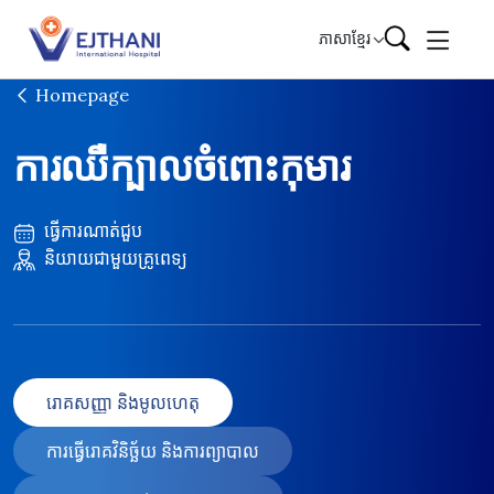
Skip to content
ភាសាខ្មែរ
Homepage
ការឈឺក្បាលចំពោះកុមារ
ធ្វើការណាត់ជួប
និយាយជាមួយគ្រូពេទ្យ
រោគសញ្ញា និងមូលហេតុ
ការធ្វើរោគវិនិច្ឆ័យ និងការព្យាបាល