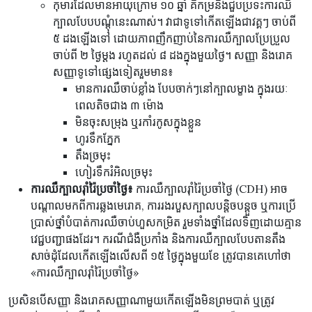
កុមារដែលមានអាយុក្រោម ១០ ឆ្នាំ គឺកម្រនឹងជួបប្រទះការឈឺ
ក្បាលបែបបណ្តុំនេះណាស់។ វាជាទូទៅកើតឡើងជាវគ្គៗ ចាប់ពី
៥ ដងឡើងទៅ ដោយភាពញឹកញាប់នៃការឈឺក្បាលប្រែប្រួល
ចាប់ពី ២ ថ្ងៃម្តង រហូតដល់ ៨ ដងក្នុងមួយថ្ងៃ។ សញ្ញា និងរោគ
សញ្ញាទូទៅផ្សេងទៀតរួមមាន៖
មានការឈឺចាប់ខ្លាំង បែបចាក់ៗនៅក្បាលម្ខាង ក្នុងរយៈ
ពេលតិចជាង ៣ ម៉ោង
មិនចុះសម្រុង ឬរកាំរកូសក្នុងខ្លួន
ហូរទឹកភ្នែក
តឹងច្រមុះ
ហៀរទឹករំអិលច្រមុះ
ការឈឺក្បាលរ៉ាំរ៉ៃប្រចាំថ្ងៃ៖
ការឈឺក្បាលរ៉ាំរ៉ៃប្រចាំថ្ងៃ (CDH) អាច
បណ្តាលមកពីការឆ្លងមេរោគ, ការរងរបួសក្បាលបន្តិចបន្តួច ឬការប្រើ
ប្រាស់ថ្នាំបំបាត់ការឈឺចាប់ហួសកម្រិត រួមទាំងថ្នាំដែលទិញដោយគ្មាន
វេជ្ជបញ្ជាផងដែរ។ ករណីជំងឺប្រកាំង និងការឈឺក្បាលបែបតានតឹង
សាច់ដុំដែលកើតឡើងលើសពី ១៥ ថ្ងៃក្នុងមួយខែ ត្រូវបានគេហៅថា
«ការឈឺក្បាលរ៉ាំរ៉ៃប្រចាំថ្ងៃ»
ប្រសិនបើសញ្ញា និងរោគសញ្ញាណាមួយកើតឡើងមិនព្រមបាត់ ឬត្រូវ