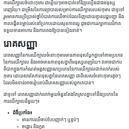
ការឈឺក្បាលចំពោះកុមារ ជារឿយៗអាចបាត់ទៅវិញលឿនជាងមនុស្ស
ពេញវ័យ។ ជម្រើសនៃការព្យាបាលសម្រាប់ការឈឺក្បាលរបស់កុមារ ជាទូទៅ
រួមមានការប្រើប្រាស់ថ្នាំបំបាត់ការឈឺចាប់ដែលទិញដោយគ្មានវេជ្ជបញ្ជា និង
ការបង្កើតទម្លាប់រស់នៅប្រកបដោយសុខភាពល្អ ដូចជាការរក្សាកាលវិភាគ
ទទួលទានអាហារ និងការគេងឱ្យបានទៀងទាត់។
រោគសញ្ញា
រោគសញ្ញានៃការឈឺក្បាលចំពោះកុមារមានភាពខុសប្លែកគ្នាទៅតាមប្រភេទ
នៃការឈឺក្បាល និងអាចមានភាពខុសគ្នាពីមនុស្សពេញវ័យ។ វាអាចជាការ
ពិបាកក្នុងការកំណត់អត្តសញ្ញាណប្រភេទនៃការឈឺក្បាលជាក់លាក់របស់
កុមារ ដោយសារតែភាពខុសគ្នានៃរោគសញ្ញា ជាពិសេសចំពោះកុមារតូចៗ
ដែលមិនទាន់អាចរៀបរាប់ពីរោគសញ្ញារបស់ពួកគេបាន។
ជាទូទៅ រោគសញ្ញាជាក់លាក់មួយចំនួនតែងតែស្របគ្នាទៅនឹងប្រភេទនៃ
ការឈឺក្បាលនីមួយៗ៖
ជំងឺប្រកាំង៖
មានការឈឺចាប់បែបញាក់ៗ ឬខ្ទប់ៗ
ចង្អោរ និងក្អួត