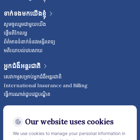
ទាក់ទងមកយើងខ្ញុំ
សូមចូលរួមជាមួយយើង
ផ្ញើមតិកែលម្អ
ព័ត៌មានទំនាក់ទំនងមន្ទីរពេទ្យ
មតិយោបល់វេបសាយ
អ្នកជំងឺអន្តរជាតិ
សេវាកម្មសម្រាប់អ្នកជំងឺអន្តរជាតិ
International Insurance and Billing
ធ្វើការណាត់ជួបវេជ្ជបណ្ឌិត
Follow Vejthani International
Hospital
Our website uses cookies
We use cookies to manage your personal information in