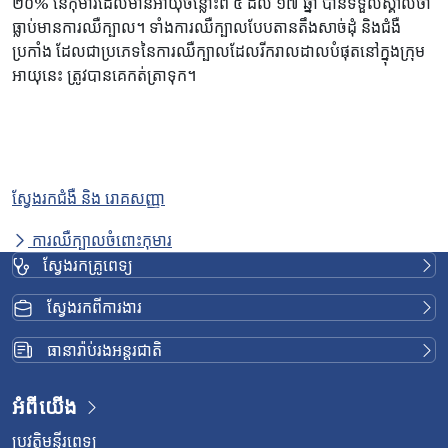
២០% នៃកុមារដែលមានអាយុចន្លោះពី ៥ ដល់ ១៧ ឆ្នាំ បានទទួលស្គាល់ថា
ធ្លាប់មានការឈឺក្បាល។ ទាំងការឈឺក្បាលបែបតានតឹងសាច់ដុំ និងជំងឺ
ប្រកាំង ដែលជាប្រភេទនៃការឈឺក្បាលដែលរីករាលដាលបំផុតនៅក្នុងក្រុម
អាយុនេះ ត្រូវបានគេកត់ត្រាទុក។
ស្វែងរកជំងឺ និង រោគសញ្ញា
ការឈឺក្បាលចំពោះកុមារ
ស្វែងរកគ្រូពេទ្យ
ស្វែងរកពីការងារ
ធានារ៉ាប់រងអន្តរជាតិ
អំពីយើង
ប្រវត្តិមន្ទីរពេទ្យ