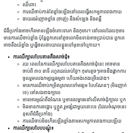
ឈឺពោះ
ការឈឺចាប់កាន់តែខ្លាំងឡើងនៅពេលធ្វើសកម្មភាពរាងកាយ
ងាយរងរំញោចខ្លាំង (ចាញ់) នឹងសំឡេង និងពន្លឺ
ជំងឺប្រកាំងអាចកើតមានឡើងចំពោះទារក និងកុមារ។ នៅពេលដែលកុមារ
មានការឈឺចាប់ខ្លាំង ប៉ុន្តែពួកគេនៅតូចពេកមិនទាន់អាចប្រាប់បាន ពួកគេ
អាចនឹងយំខ្លាំង ឬធ្វើចលនាយោលខ្លួនទៅមុខទៅក្រោយ។
ការឈឺក្បាលបែបតានតឹងសាច់ដុំ៖
រយៈពេលនៃការឈឺក្បាលបែបតានតឹងសាច់ដុំនេះ អាចមាន
ចាប់ពី ៣០ នាទី រហូតដល់រាប់ថ្ងៃ។ កុមារតូចៗអាចនឹងផ្អាកការ
ចូលរួមលេងកម្សាន្តធម្មតា ហើយចង់គេងច្រើនជាង។
មានការឈឺចាប់កម្រិតស្រាលទៅមធ្យម បែបណែនៗ (មិនញាក់
ទេ) នៅសងខាងក្បាល
មានអារម្មណ៍តឹងណែន ឬមានសម្ពាធនៅលើសាច់ដុំក្បាល ឬក
មិនមានការចង្អោរ ឬក្អួត រួមផ្សំជាមួយនោះទេ (ដែលចំណុចនេះ
ខុសពីជំងឺប្រកាំង)
ការឈឺចាប់មិនកើនឡើងខ្លាំងតាមសកម្មភាពរាងកាយឡើយ
ការឈឺក្បាលបែបបណ្តុំ៖