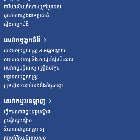
ការិយាល័យតំណាងក្រៅប្រទេស
គុណភាពស្តង់ដាអន្តរជាតិ
រឿងរាវអ្នកជំងឺ
សេវាកម្មអ្នកជំងឺ
សេវាកម្មវេជ្ជសាស្រ្ត & មជ្ឈមណ្ឌល
កញ្ចប់សេវាកម្ម និង ការផ្តល់ជូនពិសេស
សេវាកម្មមន្ទីរពេទ្យ គ្រឿងបរិក្ខារ
មគ្គុទេសវេជ្ជសាស្ត្រ
ក្រុមហ៊ុនធានារ៉ាប់រងនិងកិច្ចសន្យា
សេវាកម្មអនឡាញ
ធ្វើការណាត់ជួបវេជ្ជបណ្ឌិត
ប្រវត្តិវេជ្ជបណ្ឌិត
និយាយជាមួយគ្រូពេទ្យ
ការបង់វិក័យប័ត្ររបស់ខ្ញុំ