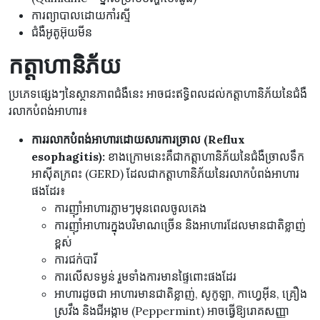
ការព្យាបាលដោយកាំរស្មី
ជំងឺអូតូអ៊ុយមីន
កត្តាហានិភ័យ
ប្រភេទផ្សេងៗនៃស្ថានភាពជំងឺនេះ អាចជះឥទ្ធិពលដល់កត្តាហានិភ័យនៃជំងឺ
រលាកបំពង់អាហារ៖
ការរលាកបំពង់អាហារដោយសារការច្រាល (Reflux
esophagitis):
ខាងក្រោមនេះគឺជាកត្តាហានិភ័យនៃជំងឺច្រាលទឹក
អាស៊ីតក្រពះ (GERD) ដែលជាកត្តាហានិភ័យនៃរលាកបំពង់អាហារ
ផងដែរ៖
ការញ៉ាំអាហារភ្លាមៗមុនពេលចូលគេង
ការញ៉ាំអាហារក្នុងបរិមាណច្រើន និងអាហារដែលមានជាតិខ្លាញ់
ខ្ពស់
ការជក់បារី
ការលើសទម្ងន់ រួមទាំងការមានផ្ទៃពោះផងដែរ
អាហារដូចជា អាហារមានជាតិខ្លាញ់, សូកូឡា, កាហ្វេអុីន, គ្រឿង
ស្រវឹង និងជីអង្កាម (Peppermint) អាចធ្វើឱ្យរោគសញ្ញា