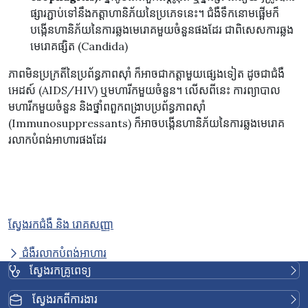
ផ្សារភ្ជាប់ទៅនឹងកត្តាហានិភ័យនៃប្រភេទនេះ។ ជំងឺទឹកនោមផ្អើមក៏
បង្កើនហានិភ័យនៃការឆ្លងមេរោគមួយចំនួនផងដែរ ជាពិសេសការឆ្លង
មេរោគផ្សិត (Candida)
ភាពមិនប្រក្រតីនៃប្រព័ន្ធភាពស៊ាំ ក៏អាចជាកត្តាមួយផ្សេងទៀត ដូចជាជំងឺ
អេដស៍ (AIDS/HIV) ឬមហារីកមួយចំនួន។ លើសពីនេះ ការព្យាបាល
មហារីកមួយចំនួន និងថ្នាំពពួកពង្រាបប្រព័ន្ធភាពស៊ាំ
(Immunosuppressants) ក៏អាចបង្កើនហានិភ័យនៃការឆ្លងមេរោគ
រលាកបំពង់អាហារផងដែរ
ស្វែងរកជំងឺ និង រោគសញ្ញា
ជំងឺរលាកបំពង់អាហារ
ស្វែងរកគ្រូពេទ្យ
ស្វែងរកពីការងារ