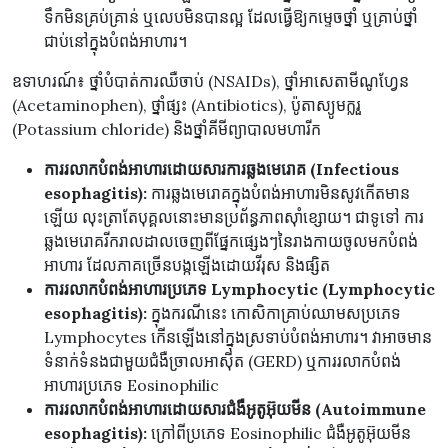
ទឹកមិនគ្រប់គ្រាន់ ឬលេបមិនបានល្អ ដែលធ្វើឱ្យកម្ទេចថ្នាំ ឬគ្រាប់ថ្នាំ
ជាប់នៅក្នុងបំពង់អាហារ។
ឧទាហរណ៍៖ ថ្នាំបំបាត់ការឈឺចាប់ (NSAIDs), ថ្នាំអាសេតាមីណូហ្វែន
(Acetaminophen), ថ្នាំផ្សះ (Antibiotics), ប៉ូតាស្យូមក្លរួ
(Potassium chloride) និងថ្នាំគីមីព្យាបាលមហារីក
ការរលាកបំពង់អាហារដោយសារការឆ្លងមេរោគ (Infectious
esophagitis):
ការឆ្លងមេរោគក្នុងបំពង់អាហារមិនសូវកើតមាន
ឡើយ លុះត្រាតែបុគ្គលនោះមានប្រព័ន្ធភាពស៊ាំខ្សោយ។ ជាទូទៅ ការ
ឆ្លងមេរោគរីករាលដាលចេញពីផ្នែកផ្សេងៗនៃរាងកាយចូលមកបំពង់
អាហារ ដែលភាគច្រើនបង្កឡើងដោយវីរុស និងផ្សិត
ការរលាកបំពង់អាហារប្រភេទ Lymphocytic (Lymphocytic
esophagitis):
ក្នុងករណីនេះ កោសិកាគ្រាប់ឈាមសប្រភេទ
Lymphocytes កើនឡើងនៅក្នុងស្រទាប់បំពង់អាហារ។ វាអាចមាន
ទំនាក់ទំនងជាមួយជំងឺច្រាលអាស៊ីត (GERD) ឬការរលាកបំពង់
អាហារប្រភេទ Eosinophilic
ការរលាកបំពង់អាហារដោយសារជំងឺអូតូអ៊ុយមីន (Autoimmune
esophagitis):
ក្រៅពីប្រភេទ Eosinophilic ជំងឺអូតូអ៊ុយមីន