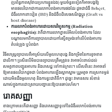
(ប្រព័ន្ធភាពស៊ាំវាយប្រហារខ្លួនឯង) មួយចំនួនទៀតក៏អាចបង្កឱ្យ
មានផលវិបាកជាការរលាកបំពង់អាហារផងដែរ ដូចជាជំងឺ Behçet,
ជំងឺរលាកពោះវៀន (IBD) និងជំងឺបដិសេធសរីរាង្គប្តូរ (Graft vs
host disease)
ការរលាកបំពង់អាហារដោយសារវិទ្យុសកម្ម (Radiation
esophagitis):
វាគឺជាការរលាកភ្នាសរំអិលបំពង់អាហារ ដែល
បណ្តាលមកពីការព្យាបាលដោយកាំរស្មីតម្រង់ទៅលើបំពង់អាហារ
តំបន់ទ្រូង ឬបំពង់ក
វិធីសាស្រ្តព្យាបាលគឺអាស្រ័យលើមូលហេតុបង្ក និងកម្រិតនៃការខូចខាត
ជាលិកា។ ប្រសិនបើមិនបានព្យាបាលត្រឹមត្រូវទេ វាអាចប៉ះពាល់ដល់
សមត្ថភាពបញ្ជូនអាហារ និងភេសជ្ជៈទៅកាន់ក្រពះ។ លើសពីនេះ វាអាចនាំ
ឱ្យមានផលវិបាកដូចជា បំពង់អាហារឡើងស្លាកស្នាម ឬរួមតូច ការស្រកទម្ងន់
ដោយមិនដឹងមូលហេតុ និងការខ្វះជាតិទឹក។ ដូច្នេះ វាមានសារៈសំខាន់
ណាស់ក្នុងការដោះស្រាយបញ្ហានេះឱ្យបានឆាប់រហ័ស។
រោគសញ្ញា
ខាងក្រោមនេះគឺជាសញ្ញា និងរោគសញ្ញាទូទៅនៃជំងឺរលាកបំពង់អាហារ
(Esophagitis)៖