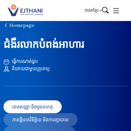
Skip to content
ភាសាខ្មែរ
Homepage
ជំងឺរលាកបំពង់អាហារ
ធ្វើការណាត់ជួប
និយាយជាមួយគ្រូពេទ្យ
រោគសញ្ញា និងមូលហេតុ
ការធ្វើរោគវិនិច្ឆ័យ និងការព្យាបាល