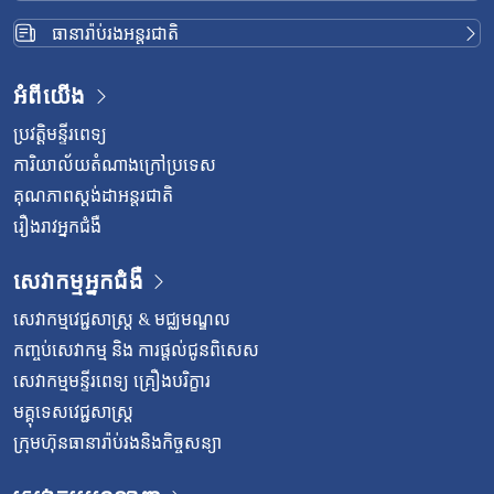
ធានារ៉ាប់រងអន្តរជាតិ
អំពីយើង
ប្រវត្តិមន្ទីរពេទ្យ
ការិយាល័យតំណាងក្រៅប្រទេស
គុណភាពស្តង់ដាអន្តរជាតិ
រឿងរាវអ្នកជំងឺ
សេវាកម្មអ្នកជំងឺ
សេវាកម្មវេជ្ជសាស្រ្ត & មជ្ឈមណ្ឌល
កញ្ចប់សេវាកម្ម និង ការផ្តល់ជូនពិសេស
សេវាកម្មមន្ទីរពេទ្យ គ្រឿងបរិក្ខារ
មគ្គុទេសវេជ្ជសាស្ត្រ
ក្រុមហ៊ុនធានារ៉ាប់រងនិងកិច្ចសន្យា