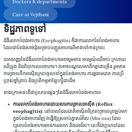
Doctors & departments
Care at Vejthani
ទិដ្ឋភាពទូទៅ
ជំងឺរលាកបំពង់អាហារ (Esophagitis) គឺជាការរលាកនៃបំពង់អាហារ
ដែលជាបំពង់សាច់ដុំសម្រាប់បញ្ជូនអាហារពីមាត់ទៅកាន់ក្រពះ
រោគសញ្ញានៃជំងឺរលាកបំពង់អាហារអាចរួមមាន អារម្មណ៍ឈឺចាប់ ក្រហាយ
ឈឺទ្រូង និងពិបាកលេបអាហារ។ វាអាចបណ្តាលមកពីកត្តាជាច្រើន រួមមាន
ការច្រាលទឹកអាស៊ីតក្រពះចូលទៅក្នុងបំពង់អាហារ ការឆ្លងមេរោគ ការប្រើ
ប្រាស់ថ្នាំគ្រាប់ និងប្រតិកម្មអាឡែហ្ស៊ីជាដើម
ខាងក្រោមនេះគឺជាប្រភេទផ្សេងៗនៃជំងឺរលាកបំពង់អាហារ៖
ការរលាកបំពង់អាហារដោយសារការច្រាលអាស៊ីត (Reflux
esophagitis):
នៅពេលដែលជាតិអាស៊ីតពីក្រពះច្រាលត្រឡប់មក
ក្នុងបំពង់អាហារវិញ វាធ្វើឱ្យស្រទាប់ភ្នាសរំអិល (Mucosa) ដែល
ស្រោបបំពង់អាហារមានការរលាក និងរេចរឹល។ នេះគឺជាប្រភេទដែល