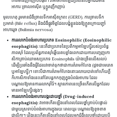
កើតមានញឹកញាប់បំផុត។ វាអាចកើតឡើងប្រសិនបើអ្នកជំងឺមាន
អាការៈច្រាលអាស៊ីត ឬក្អួតញឹកញាប់
មូលហេតុ រួមមានជំងឺច្រាលទឹកអាស៊ីតក្រពះ (GERD), ការច្រាលទឹក
ប្រមាត់ (Bile reflux) និងជំងឺផ្លូវចិត្តដែលបង្ខំខ្លួនឯងឱ្យក្អួតក្រោយញ៉ាំ
អាហាររួច (Bulimia nervosa)
ការរលាកបំពង់អាហារប្រភេទ Eosinophilic (Eosinophilic
esophagitis):
នេះគឺជាប្រភេទនៃប្រតិកម្មអាឡែហ្ស៊ីរបស់ប្រព័ន្ធ
ភាពស៊ាំ ដែលប្រព័ន្ធភាពស៊ាំឆ្លើយតបខ្លាំងពេកដោយការបញ្ចេញកោ
សិកាគ្រាប់ឈាមសប្រភេទ Eosinophils យ៉ាងច្រើនលើសលប់
ដើម្បីប្រឆាំងនឹងអ្វីដែលវាចាត់ទុកថាជាការគំរាមកំហែង (ដូចជាមេរោគ
ឬអាឡែហ្ស៊ី)។ ទោះបីជាការគំរាមកំហែងនោះរលាយបាត់ទៅហើយក្តី
ក៏កោសិកាទាំងនេះនៅតែបន្តកកកុញក្នុងបំពង់អាហារ ដែល
បណ្តាលឱ្យមានការរលាករ៉ាំរ៉ៃ។ ស្ថានភាពនេះច្រើនកើតលើអ្នកដែល
មានអាឡែហ្ស៊ីផ្សេងៗ
ការរលាកបំពង់អាហារបង្កដោយថ្នាំ (Drug-induced
esophagitis)​​:
វាអាចកើតឡើងនៅពេលដែលថ្នាំគ្រាប់ប៉ះផ្ទាល់
ជាមួយស្រទាប់បំពង់អាហារក្នុងរយៈពេលយូរ បណ្តាលឱ្យខូចខាត
ជាលិកា។ រឿងនេះកើតឡើងនៅពេលដែលអ្នកជំងឺលេបថ្នាំដោយប្រើ