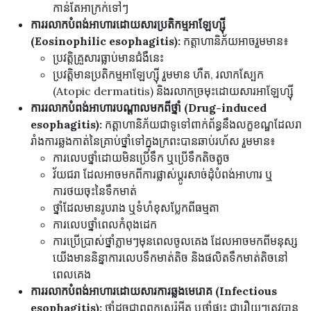
កាន់តែអាក្រក់ទៅៗ
ការរលាកបំពង់អាហារដោយសារប្រតិកម្មអាឡែហ្ស៊ី
(Eosinophilic esophagitis):
កត្តាហានិភ័យអាចរួមមាន៖
ប្រវត្តិគ្រួសារធ្លាប់មានជំងឺនេះ
ប្រវត្តិមានប្រតិកម្មអាឡែហ្ស៊ី រួមមាន ហឺត, រលាកស្បែក
(Atopic dermatitis) និងរលាកច្រមុះដោយសារអាឡែហ្ស៊ី
ការរលាកបំពង់អាហារបណ្តាលមកពីថ្នាំ (Drug-induced
esophagitis):
កត្តាហានិភ័យជាទូទៅពាក់ព័ន្ធនឹងលក្ខខណ្ឌដែលរា
រាំងការឆ្លងកាត់នៃគ្រាប់ថ្នាំទៅក្នុងក្រពះបានឆាប់រហ័ស រួមមាន៖
ការលេបថ្នាំដោយមិនប្រើទឹក ឬប្រើទឹកតិចតួច
វ័យជរា ដែលអាចមកពីការផ្លាស់ប្តូរសាច់ដុំបំពង់អាហារ ឬ
ការថយចុះនៃទឹកមាត់
ថ្នាំដែលមានរូបរាង ឬទំហំខុសប្លែកពីធម្មតា
ការលេបថ្នាំពេលកំពុងដេក
ការប្រើប្រាស់ថ្នាំភ្លាមៗមុនពេលចូលគេង ដែលអាចមកពីមនុស្ស
យើងមាននិន្នាការលេបទឹកមាត់តិច និងផលិតទឹកមាត់តិចនៅ
ពេលគេង
ការរលាកបំពង់អាហារដោយសារការឆ្លងមេរោគ (Infectious
esophagitis):
ថ្នាំដូចជាពពួកស្តេរ៉ូអ៊ីត ឬថ្នាំផ្សះ ជារឿយៗត្រូវបាន