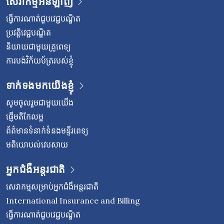
សេវាកម្មអនឡាញ
ធ្វើការណាត់ជួបវេជ្ជបណ្ឌិត
ប្រវត្តិវេជ្ជបណ្ឌិត
និយាយជាមួយគ្រូពេទ្យ
ការបង់វិក័យប័ត្ររបស់ខ្ញុំ
ទាក់ទងមកយើងខ្ញុំ
សូមចូលរួមជាមួយយើង
ផ្ញើមតិកែលម្អ
ព័ត៌មានទំនាក់ទំនងមន្ទីរពេទ្យ
មតិយោបល់វេបសាយ
អ្នកជំងឺអន្តរជាតិ
សេវាកម្មសម្រាប់អ្នកជំងឺអន្តរជាតិ
International Insurance and Billing
ធ្វើការណាត់ជួបវេជ្ជបណ្ឌិត