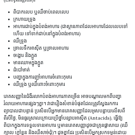
ពិបាកលេប ឬឈឺចាប់ពេលលេប
ក្រហាយទ្រូង
អាហារជាប់ក្នុងបំពង់អាហារ (ជាស្ថានភាពដែលអាហារដែលលេបទៅ
ហើយ ទៅទាក់ជាប់នៅក្នុងបំពង់អាហារ)
ឈឺទ្រូង
ច្រាលទឹកអាស៊ីត ឬច្រាលអាហារ
ចង្អោរ និងក្អួត
មានឈាមក្នុងក្អួត
ដំបៅមាត់
បញ្ហាក្នុងការញ៉ាំអាហារចំពោះកុមារ
ឈឺទ្រូង ឬឈឺពោះចំពោះកុមារ
រោគសញ្ញានៃជំងឺរលាកបំពង់អាហារភាគច្រើន អាចបណ្តាលមកពីបញ្ហា
រំលាយអាហារផ្សេងៗគ្នា។ វាជារឿងសំខាន់បំផុតដែលត្រូវស្វែងរកការ
ព្យាបាលជាបន្ទាន់ ប្រសិនបើអ្នកមានរោគសញ្ញាដែលអូសបន្លាយលើសពី
ពីរបីថ្ងៃ, មិនធូរស្រាលក្រោយប្រើថ្នាំបន្សាបអាស៊ីត (Antacids), ធ្វើឱ្យ
ពិបាកក្នុងការទទួលទានអាហារ ឬមានរោគសញ្ញាដូចជាគ្រុនផ្តាសាយ (ឈឺ
ក្បាល ក្តៅខ្លួន និងឈឺសាច់ដុំ)។ ដូចគ្នាដែរ ប្រសិនបើអ្នកស្រកទម្ងន់ដោយ