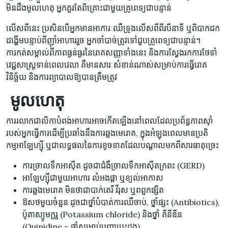
មិនដឹងមូលហេតុ អ្នកគួរតែពិគ្រោះជាមួយគ្រូពេទ្យជាបន្ទាន់
លើសពីនេះ ប្រសិនបើអ្នកមានអាការៈឈឺទ្រូងលើសពីពីរបីនាទី ឬពិបាកដក
ដង្ហើមបន្ទាប់ពីញ៉ាំអាហាររួច អ្នកចាំបាច់ត្រូវទៅជួបគ្រូពេទ្យជាបន្ទាន់។
ការកត់សម្គាល់ពីភាពធ្ងន់ធ្ងរនៃរោគសញ្ញាទាំងនេះ និងការស្វែងរកការថែទាំ
វេជ្ជសាស្ត្រទាន់ពេលវេលា គឺមានសារៈសំខាន់ណាស់សម្រាប់ការធ្វើរោគ
វិនិច្ឆ័យ និងការព្យាបាលឱ្យបានត្រឹមត្រូវ
​​ មូលហេតុ
ការរលាកជាលិកាបំពង់អាហារអាចកើតឡើងនៅពេលដែលប្រព័ន្ធភាពស៊ាំ
របស់អ្នកធ្វើការដើម្បីប្រឆាំងនឹងការឆ្លងមេរោគ, ក្នុងអំឡុងពេលមានប្រតិ
កម្មអាឡែហ្ស៊ី ឬជាលទ្ធផលនៃការខូចខាតដែលបណ្តាលមកពីសារធាតុច្រេះ
ការច្រាលទឹកអាស៊ីត ដូចជាជំងឺច្រាលទឹកអាស៊ីតក្រពះ (GERD)
អាឡែហ្ស៊ីជាមួយអាហារ លំអងផ្កា ឬខ្យល់អាកាស
ការឆ្លងមេរោគ មិនថាជាបាក់តេរី វីរុស ឬពពួកផ្សិត
ឱសថមួយចំនួន ដូចជាថ្នាំបំបាត់ការឈឺចាប់, ថ្នាំផ្សះ (Antibiotics),
ប៉ូតាស្យូមក្លរួ (Potassium chloride) និងថ្នាំ គីនីឌីន
(Quinidine – ថ្នាំសម្រាប់បញ្ហាបេះដូង)