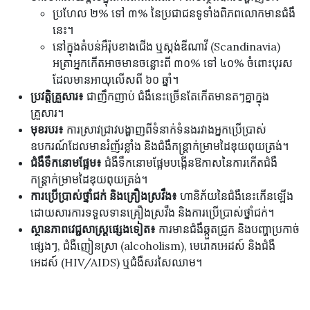
ប្រហែល ២% ទៅ ៣% នៃប្រជាជនទូទាំងពិភពលោកមានជំងឺ
នេះ។
នៅក្នុងតំបន់អឺរ៉ុបខាងជើង ឬស្កង់ឌីណាវី (Scandinavia)
អត្រាអ្នកកើតអាចមានចន្លោះពី ៣០% ទៅ ៤០% ចំពោះបុរស
ដែលមានអាយុលើសពី ៦០ ឆ្នាំ។
ប្រវត្តិគ្រួសារ៖
ជាញឹកញាប់ ជំងឺនេះច្រើនតែកើតមានតៗគ្នាក្នុង
គ្រួសារ។
មុខរបរ៖
ការស្រាវជ្រាវបង្ហាញពីទំនាក់ទំនងរវាងអ្នកប្រើប្រាស់
ឧបករណ៍ដែលមានរំញ័រខ្លាំង និងជំងឺកន្ត្រាក់ម្រាមដៃឌុយពុយត្រង់។
ជំងឺទឹកនោមផ្អែម៖
ជំងឺទឹកនោមផ្អែមបង្កើនឱកាសនៃការកើតជំងឺ
កន្ត្រាក់ម្រាមដៃឌុយពុយត្រង់។
ការប្រើប្រាស់ថ្នាំជក់ និងគ្រឿងស្រវឹង៖
ហានិភ័យនៃជំងឺនេះកើនឡើង
ដោយសារការទទួលទានគ្រឿងស្រវឹង និងការប្រើប្រាស់ថ្នាំជក់។
ស្ថានភាពវេជ្ជសាស្ត្រផ្សេងទៀត៖
ការមានជំងឺឆ្កួតជ្រូក និងបញ្ហាប្រកាច់
ផ្សេងៗ, ជំងឺញៀនស្រា (alcoholism), មេរោគអេដស៍ និងជំងឺ
អេដស៍ (HIV/AIDS) ឬជំងឺសរសៃឈាម។