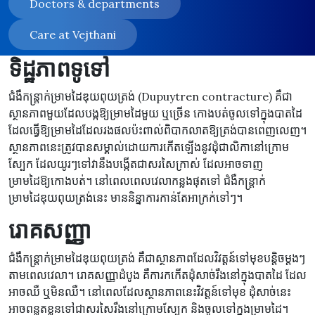
Doctors & departments
Care at Vejthani
ទិដ្ឋភាពទូទៅ
ជំងឺកន្ត្រាក់ម្រាមដៃឌុយពុយត្រង់ (Dupuytren contracture) គឺជា
ស្ថានភាពមួយដែលបង្កឱ្យម្រាមដៃមួយ ឬច្រើន កោងបត់ចូលទៅក្នុងបាតដៃ
ដែលធ្វើឱ្យម្រាមដៃដែលរងផលប៉ះពាល់ពិបាកលាតឱ្យត្រង់បានពេញលេញ។
ស្ថានភាពនេះត្រូវបានសម្គាល់ដោយការកើតឡើងនូវដុំជាលិកានៅក្រោម
ស្បែក ដែលយូរៗទៅវានឹងបង្កើតជាសរសៃក្រាស់ ដែលអាចទាញ
ម្រាមដៃឱ្យកោងបត់។ នៅពេលពេលវេលាកន្លងផុតទៅ ជំងឺកន្ត្រាក់
ម្រាមដៃឌុយពុយត្រង់នេះ មាននិន្នាការកាន់តែអាក្រក់ទៅៗ។
រោគសញ្ញា
ជំងឺកន្ត្រាក់ម្រាមដៃឌុយពុយត្រង់ គឺជាស្ថានភាពដែលវិវត្តន៍ទៅមុខបន្តិចម្តងៗ
តាមពេលវេលា។ រោគសញ្ញាដំបូង គឺការកកើតដុំសាច់រឹងនៅក្នុងបាតដៃ ដែល
អាចឈឺ ឬមិនឈឺ។ នៅពេលដែលស្ថានភាពនេះវិវត្តន៍ទៅមុខ ដុំសាច់នេះ
អាចពន្លូតខ្លួនទៅជាសរសៃរឹងនៅក្រោមស្បែក និងចូលទៅក្នុងម្រាមដៃ។