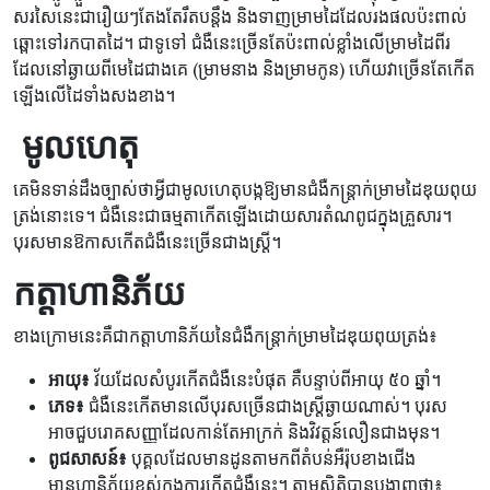
សរសៃនេះជារឿយៗតែងតែរឹតបន្តឹង និងទាញម្រាមដៃដែលរងផលប៉ះពាល់
ឆ្ពោះទៅរកបាតដៃ។ ជាទូទៅ ជំងឺនេះច្រើនតែប៉ះពាល់ខ្លាំងលើម្រាមដៃពីរ
ដែលនៅឆ្ងាយពីមេដៃជាងគេ (ម្រាមនាង និងម្រាមកូន) ហើយវាច្រើនតែកើត
ឡើងលើដៃទាំងសងខាង។
​​ មូលហេតុ
គេមិនទាន់ដឹងច្បាស់ថាអ្វីជាមូលហេតុបង្កឱ្យមានជំងឺកន្ត្រាក់ម្រាមដៃឌុយពុយ
ត្រង់នោះទេ។ ជំងឺនេះជាធម្មតាកើតឡើងដោយសារតំណពូជក្នុងគ្រួសារ។
បុរសមានឱកាសកើតជំងឺនេះច្រើនជាងស្ត្រី។
កត្តាហានិភ័យ
ខាងក្រោមនេះគឺជាកត្តាហានិភ័យនៃជំងឺកន្ត្រាក់ម្រាមដៃឌុយពុយត្រង់៖
អាយុ៖
វ័យដែលសំបូរកើតជំងឺនេះបំផុត គឺបន្ទាប់ពីអាយុ ៥០ ឆ្នាំ។
ភេទ៖
ជំងឺនេះកើតមានលើបុរសច្រើនជាងស្ត្រីឆ្ងាយណាស់។ បុរស
អាចជួបរោគសញ្ញាដែលកាន់តែអាក្រក់ និងវិវត្តន៍លឿនជាងមុន។
ពូជសាសន៍៖
បុគ្គលដែលមានដូនតាមកពីតំបន់អឺរ៉ុបខាងជើង
មានហានិភ័យខ្ពស់ក្នុងការកើតជំងឺនេះ។ តាមស្ថិតិបានបង្ហាញថា៖