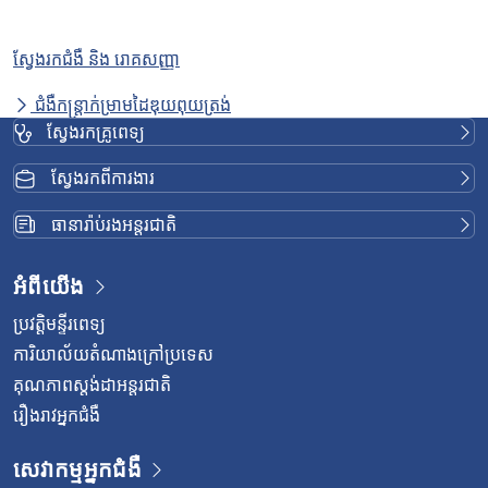
ស្វែងរកជំងឺ និង រោគសញ្ញា
ជំងឺកន្ត្រាក់ម្រាមដៃឌុយពុយត្រង់
ស្វែងរកគ្រូពេទ្យ
ស្វែងរកពីការងារ
ធានារ៉ាប់រងអន្តរជាតិ
អំពីយើង
ប្រវត្តិមន្ទីរពេទ្យ
ការិយាល័យតំណាងក្រៅប្រទេស
គុណភាពស្តង់ដាអន្តរជាតិ
រឿងរាវអ្នកជំងឺ
សេវាកម្មអ្នកជំងឺ