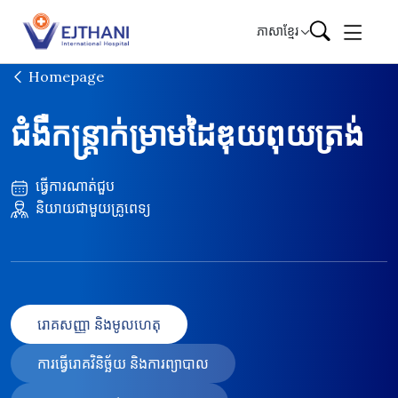
Skip to content
ភាសាខ្មែរ
Homepage
ជំងឺកន្ត្រាក់ម្រាមដៃឌុយពុយត្រង់
ធ្វើការណាត់ជួប
និយាយជាមួយគ្រូពេទ្យ
រោគសញ្ញា និងមូលហេតុ
ការធ្វើរោគវិនិច្ឆ័យ និងការព្យាបាល