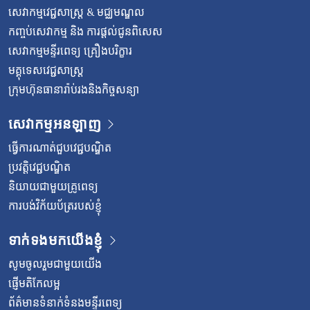
សេវាកម្មវេជ្ជសាស្រ្ត & មជ្ឈមណ្ឌល
កញ្ចប់សេវាកម្ម និង ការផ្តល់ជូនពិសេស
សេវាកម្មមន្ទីរពេទ្យ គ្រឿងបរិក្ខារ
មគ្គុទេសវេជ្ជសាស្ត្រ
ក្រុមហ៊ុនធានារ៉ាប់រងនិងកិច្ចសន្យា
សេវាកម្មអនឡាញ
ធ្វើការណាត់ជួបវេជ្ជបណ្ឌិត
ប្រវត្តិវេជ្ជបណ្ឌិត
និយាយជាមួយគ្រូពេទ្យ
ការបង់វិក័យប័ត្ររបស់ខ្ញុំ
ទាក់ទងមកយើងខ្ញុំ
សូមចូលរួមជាមួយយើង
ផ្ញើមតិកែលម្អ
ព័ត៌មានទំនាក់ទំនងមន្ទីរពេទ្យ