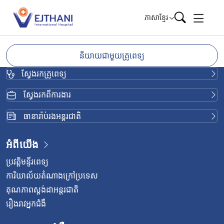
Skip to content
ភាសាខ្មែរ
និយាយជាមួយគ្រូពេទ្យ
ស្វែងរកគ្រូពេទ្យ
ស្វែងរកពីការងារ
ធានារ៉ាប់រងអន្តរជាតិ
អំពីយើង
ប្រវត្តិមន្ទីរពេទ្យ
ការិយាល័យតំណាងក្រៅប្រទេស
គុណភាពស្តង់ដាអន្តរជាតិ
រឿងរាវអ្នកជំងឺ