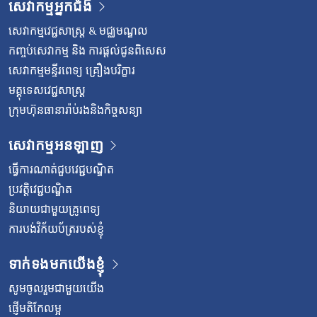
សេវាកម្មអ្នកជំងឺ
សេវាកម្មវេជ្ជសាស្រ្ត & មជ្ឈមណ្ឌល
កញ្ចប់សេវាកម្ម និង ការផ្តល់ជូនពិសេស
សេវាកម្មមន្ទីរពេទ្យ គ្រឿងបរិក្ខារ
មគ្គុទេសវេជ្ជសាស្ត្រ
ក្រុមហ៊ុនធានារ៉ាប់រងនិងកិច្ចសន្យា
សេវាកម្មអនឡាញ
ធ្វើការណាត់ជួបវេជ្ជបណ្ឌិត
ប្រវត្តិវេជ្ជបណ្ឌិត
និយាយជាមួយគ្រូពេទ្យ
ការបង់វិក័យប័ត្ររបស់ខ្ញុំ
ទាក់ទងមកយើងខ្ញុំ
សូមចូលរួមជាមួយយើង
ផ្ញើមតិកែលម្អ