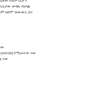
ሚከሰት በሽታ ሲሆን
ቅራቢያው ወዳሉ የአካል
ሆንም በደም ዝውውር እና
ነው
system) የሚመነጭ ነው
ኒ ነው