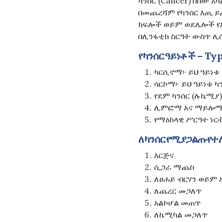
ካንሰር (Cancer) በሰው 
በመጨረሻም የካንሰር እጢ ይፈ
ክፍሎች ወይም ወደሌሎች የአካ
በሊንፋቲክ ስርዓት ውስጥ ሊ
የካንሰርዓይነቶች – Typ
ካርሲኖማ፦ ይህ ዓይነቱ
ሳርኮማ፦ ይህ ዓይነቱ ካ
የደም ካንሰር (ሉኬሚያ
ሊምፎማ እና ማይሎማ፦ 
የማዕከላዊ ሥርዓተ ነርቭ
ለካንሰርየሚያጋልጡየተለ
እርጅና
ሲጋራ ማጨስ
ለፀሐይ ብርሃን ወይም
ለጨረር መጋለጥ
አልኮሆል መጠጥ
ለኬሚካል መጋለጥ