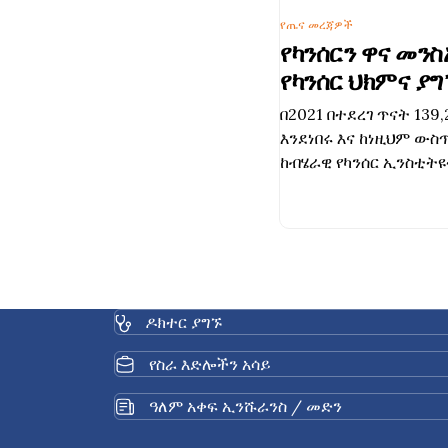
የጤና መረጃዎች
የካንሰርን ዋና መን
የካንሰር ህክምና ያግ
በ2021 በተደረገ ጥናት 13
እንደነበሩ እና ከነዚህም ውስ
ከብሄራዊ የካንሰር ኢንስቲት
በታይላንድ ውስጥ በጣም ተስ
ዓይነቶች የጉበት እና የሃሞት 
ካንሰር እና የአንጀት እና የፊ
ካንሰር ናቸው። የካንሰር ሕክ
ቴክኖሎጂዎች እና የኬሞቴራ
ጉዳቶችን ለመቀነስ እና ለእያ
ዶክተር ያግኙ
ለማቀድ የተዘጋጁ ናቸው።
የስራ እድሎችን አሳይ
ዓለም አቀፍ ኢንሹራንስ / መድን