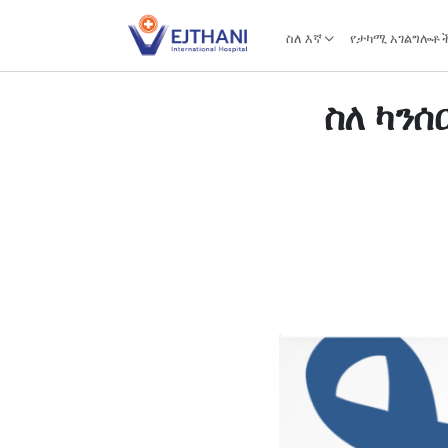
Skip to content
ስለ እኛ
የታካሚ አገልግሎቶ
ስለ ካንሰ