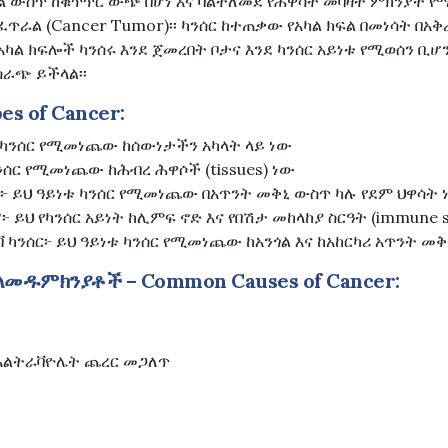
አካል ውስጥ ከቁጥጥር ውጭ በሆነ እና ባልተለመደ የሕዋሳት መባዛት ምክንያት የ
ጥራል (Cancer Tumor)፡፡ ካንሰር ከተጠቃው የአካል ክፍል በመነሳት በአ
ል ክፍሎች ካንሰሩ እንደ ጀመረበት ቦታና እንደ ካንሰር አይነቱ የሚወሰን ቢ
ሰራጭ ይችላል፡፡
es of Cancer:
 ካንሰር የሚመነጨው ከሰውነታችን አካላት ላይ ነው
ንሰር የሚመነጨው ከሕብረ ሕዋሶች (tissues) ነው
)፦ ይህ ዓይነቱ ካንሰር የሚመነጨው በአጥንት መቅኒ ውስጥ ካሉ የደም ህዋሳት 
ይህ የካንሰር አይነት ከሊምፍ ኖድ እና የበሽታ መከላከያ ስርዓት (immune 
 ካንሰር፦ ይህ ዓይነቱ ካንሰር የሚመነጨው ከአንጎል እና ከአከርካሪ አጥንት መቅ
መዱምክንያቶች – Common Causes of Cancer:
 አልትራቫዮሌት ጨረር መጋለጥ