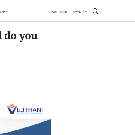
ፍት
ቀጠሮ ይያዙ
አማርኛ
 do you