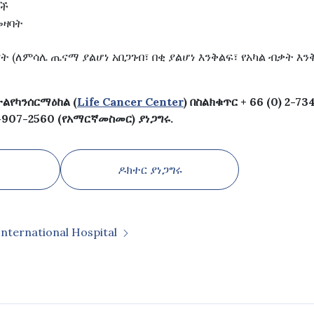
ዎች
መዛባት
ት (ለምሳሌ ጤናማ ያልሆነ አበጋገብ፣ በቂ ያልሆነ እንቅልፍ፣ የአካል ብቃት እ
ልየካንሰርማዕከል (
Life Cancer Center
) በስልክቁጥር + 66 (0) 2-7
-907-2560 (የአማርኛመስመር) ያነጋግሩ.
ዶክተር ያነጋግሩ
International Hospital