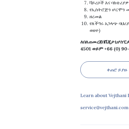
ቫይረሶች እና ባክቴሪያ
የኢስትሮጅን ሆርሞን 
ዘረመል
የለችግሩ አጋላጭ ባህሪያ
ወዘተ)
ለበለጠመረጃበቬጂታኒሆስፒታ
4501 ወይም +66 (0) 90
ቀጠሮ ይያዙ
Learn about Vejthani 
service@vejthani.com