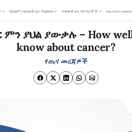
ች
የሕክምና ክፍሎች እና ማዕከላት
ጥቅሎች እና ፕሮግራሞች
የጤና ቤተ-መጽሐ
ር ምን ያህል ያውቃሉ – How well
know about cancer?
የጤና መረጃዎች