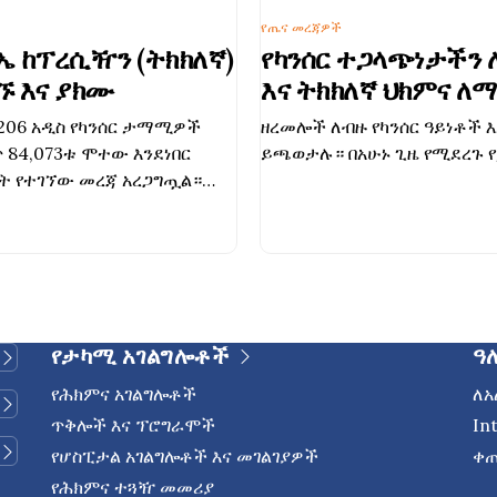
የጤና መረጃዎች
ስኤ ከፕረሲዥን (ትክክለኛ)
የካንሰር ተጋላጭነታችን 
ኙ እና ያክሙ
እና ትክክለኛ ህክምና ለ
የጀነቲክ (ዘረመል) ካንሰ
9,206 አዲስ የካንሰር ታማሚዎች
ዘረመሎች ለብዙ የካንሰር ዓይነቶች 
ጥ 84,073ቱ ሞተው እንደነበር
ይጫወታሉ። በአሁኑ ጊዜ የሚደረጉ 
ዩት የተገኘው መረጃ አረጋግጧል።
ፋፍተው የሚገኙ አምስት የካንሰር
ቱቦ ካንሰር፣ የጡት ካንሰር፣ የሳንባ
ንጢጣ ካንሰር እንዲሁም የማህፀን በር
ምና በአሁኑ ጊዜ በማጣሪያ
ፒ ሕክምናዎች በመታገዝ የጎንዮሽ
ንዳንዱ በሽተኛ ግላዊ የሕክምና
የታካሚ አገልግሎቶች
ዓ
የሕክምና አገልግሎቶች
ለአ
ጥቅሎች እና ፕሮግራሞች
In
የሆስፒታል አገልግሎቶች እና መገልገያዎች
ቀጠ
የሕክምና ተጓዥ መመሪያ