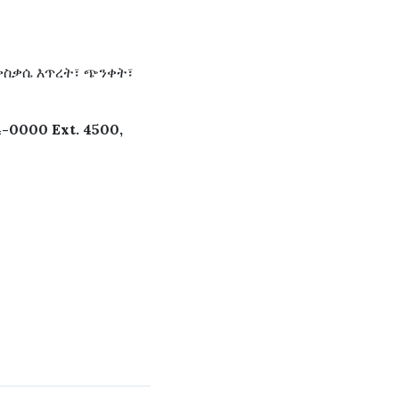
ንቅስቃሴ እጥረት፣ ጭንቀት፣
34-0000 Ext. 4500,