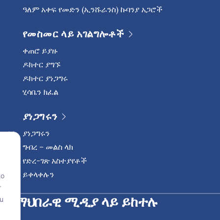
ዓለም አቀፍ የመድን (ኢንሹራንስ) ኩባንያ አጋሮች
የመስመር ላይ አገልግሎቶች
ቀጠሮ ይያዙ
ዶክተር ያግኙ
ዶክተር ያነጋግሩ
ሂሳቤን ክፈል
ያነጋግሩን
ያነጋግሩን
ግብረ – መልስ ላክ
የድረ-ገጽ አስተያየቶች
ይቀላቀሉን
to
r
ን በማህበራዊ ሚዲያ ላይ ይከተሉ
ou